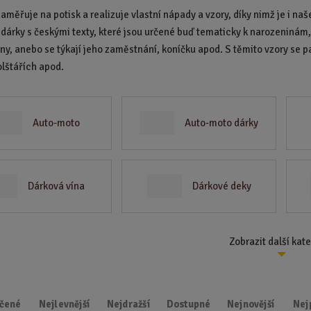
d
zaměřuje na potisk a realizuje vlastní nápady a vzory, díky nimž je i 
u
í dárky s českými texty, které jsou určené buď tematicky k narozeninám, 
k
iny, anebo se týkají jeho zaměstnání, koníčku apod. S těmito vzory se 
t
olštářích apod.
.
.
.
Auto-moto
Auto-moto dárky
Dárková vína
Dárkové deky
Zobrazit další kat
čené
Nejlevnější
Nejdražší
Dostupné
Nejnovější
Nej