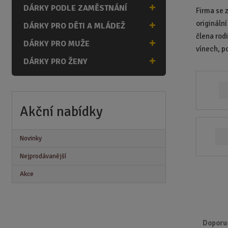
n
DÁRKY PODLE ZAMĚSTNÁNÍ
Firma se 
a
origináln
DÁRKY PRO DĚTI A MLÁDEŽ
člena rod
DÁRKY PRO MUŽE
vínech, p
DÁRKY PRO ŽENY
Akční nabídky
Novinky
Nejprodávanější
Akce
Doporu