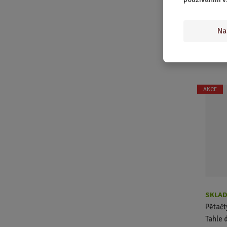
399,0
Na
Deka 
AKCE
SKLAD
Pětačty
Tahle 