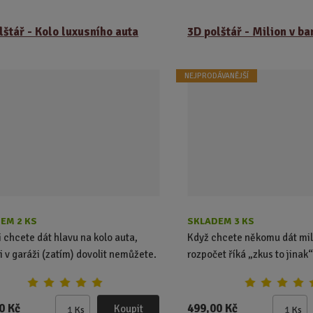
lštář - Kolo luxusního auta
3D polštář - Milion v b
NEJPRODÁVANĚJŠÍ
EM 2 KS
SKLADEM 3 KS
i chcete dát hlavu na kolo auta,
Když chcete někomu dát mil
si v garáži (zatím) dovolit nemůžete.
rozpočet říká „zkus to jinak“
0 Kč
499,00 Kč
Koupit
Ks
Ks