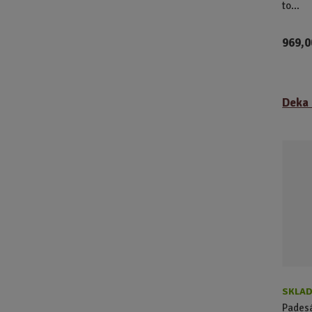
to...
969,0
Deka 
SKLAD
Padesá