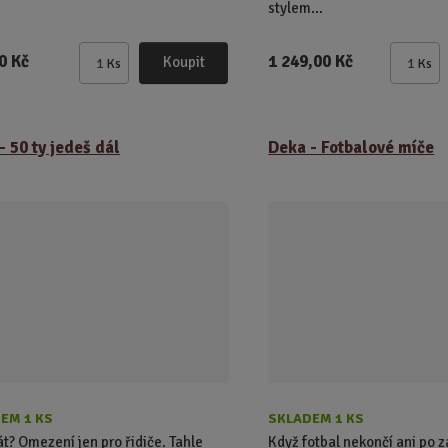
stylem...
0 Kč
1 249,00 Kč
Koupit
Ks
Ks
Z
Z
m
m
ě
ě
n
n
- 50 ty jedeš dál
Deka - Fotbalové míče
i
i
t
t
p
p
o
o
č
č
e
e
t
t
EM 1 KS
SKLADEM 1 KS
t? Omezení jen pro řidiče. Tahle
Když fotbal nekončí ani po