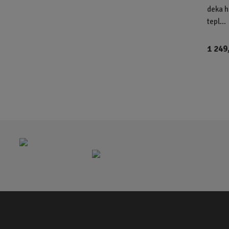
deka hl
tepl...
1 249