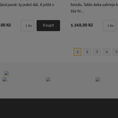
ásá jasně: ty jedeš dál. A ještě v
hvizdu. Tahle deka zahřeje 
žije hr...
,00 Kč
1 249,00 Kč
Koupit
Ks
Ks
Z
Z
m
m
ě
ě
n
n
i
i
2
3
4
5
1
t
t
p
p
o
o
č
č
e
e
t
t