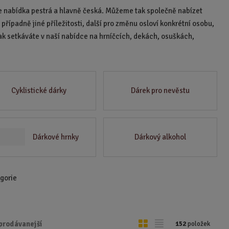
naše nabídka pestrá a hlavně česká. Můžeme tak společně nabízet
případně jiné příležitosti, další pro změnu osloví konkrétní osobu,
pak setkáváte v naší nabídce na hrníčcích, dekách, osuškách,
Cyklistické dárky
Dárek pro nevěstu
Dárkové hrnky
Dárkový alkohol
egorie
O
T
prodávanejší
152
položek