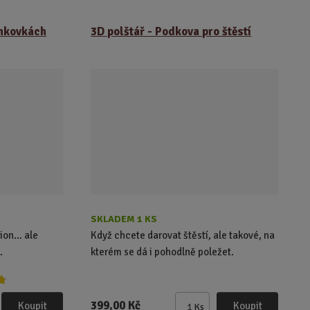
b
a
r
b
ankovkách
3D polštář - Podkova pro štěstí
á
u
z
l
k
k
o
o
v
v
ý
ý
v
v
ý
ý
p
p
i
i
s
s
SKLADEM 1 KS
ion… ale
Když chcete darovat štěstí, ale takové, na
.
kterém se dá i pohodlně poležet.
399,00 Kč
Koupit
Koupit
Ks