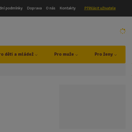
dní podmínky
Doprava
O nás
Kontakty
Přihlásit uživatele
ro děti a mládež
Pro muže
Pro ženy