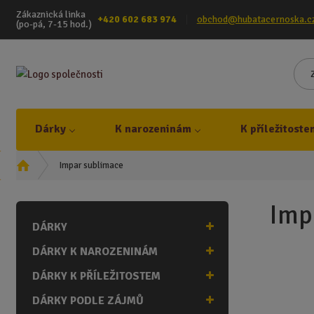
Zákaznická linka
+420 602 683 974
obchod@hubatacernoska.c
(po-pá, 7-15 hod.)
Dárky
K narozeninám
K příležitoste
Ú
Impar sublimace
v
o
Imp
d
DÁRKY
n
í
DÁRKY K NAROZENINÁM
s
t
DÁRKY K PŘÍLEŽITOSTEM
r
DÁRKY PODLE ZÁJMŮ
a