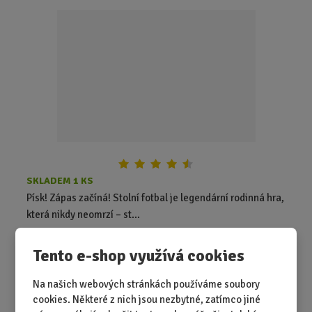
t
p
o
č
e
t
SKLADEM 1 KS
Písk! Zápas začíná! Stolní fotbal je legendární rodinná hra,
která nikdy neomrzí – st...
579,00 Kč
Tento e-shop využívá cookies
Koupit
Ks
Z
m
Na našich webových stránkách používáme soubory
ě
Rozpal mě!
cookies. Některé z nich jsou nezbytné, zatímco jiné
n