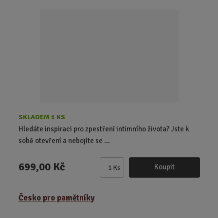
t
p
o
č
e
t
SKLADEM 1 KS
Hledáte inspiraci pro zpestření intimního života? Jste k
sobě otevření a nebojíte se ...
699,00 Kč
Koupit
Ks
Z
m
ě
Česko pro pamětníky
n
i