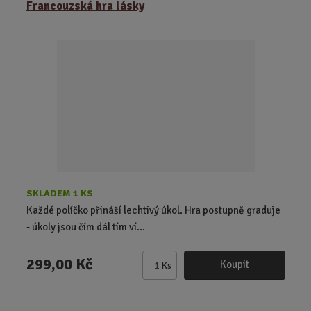
Francouzská hra lásky
n
i
t
p
o
č
e
t
SKLADEM 1 KS
Každé políčko přináší lechtivý úkol. Hra postupně graduje
- úkoly jsou čím dál tím ví...
299,00 Kč
Koupit
Ks
Z
m
ě