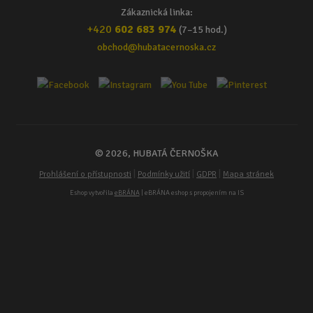
Zákaznická linka:
+420
602 683 974
(7–15 hod.)
obchod@hubatacernoska.cz
© 2026, HUBATÁ ČERNOŠKA
|
|
|
Prohlášení o přístupnosti
Podmínky užití
GDPR
Mapa stránek
Eshop vytvořila
eBRÁNA
| eBRÁNA eshop s propojením na IS