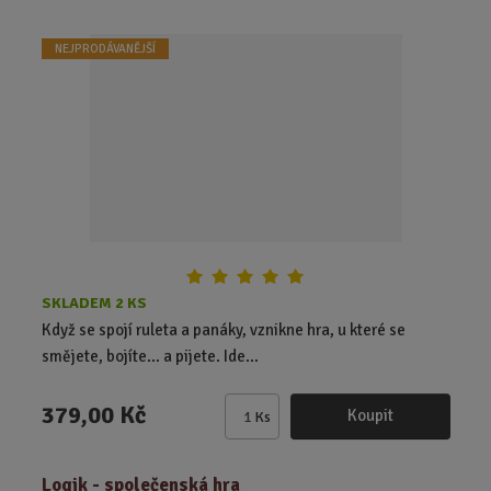
i
t
NEJPRODÁVANĚJŠÍ
p
o
č
e
t
SKLADEM 2 KS
Když se spojí ruleta a panáky, vznikne hra, u které se
smějete, bojíte… a pijete. Ide...
379,00 Kč
Koupit
Ks
Z
m
ě
Logik - společenská hra