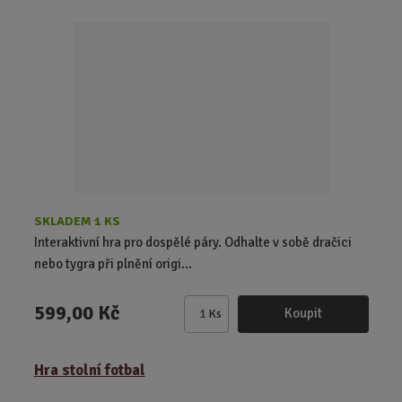
t
p
o
č
e
t
SKLADEM 1 KS
Interaktivní hra pro dospělé páry. Odhalte v sobě dračici
nebo tygra při plnění origi...
599,00 Kč
Koupit
Ks
Z
m
ě
Hra stolní fotbal
n
i