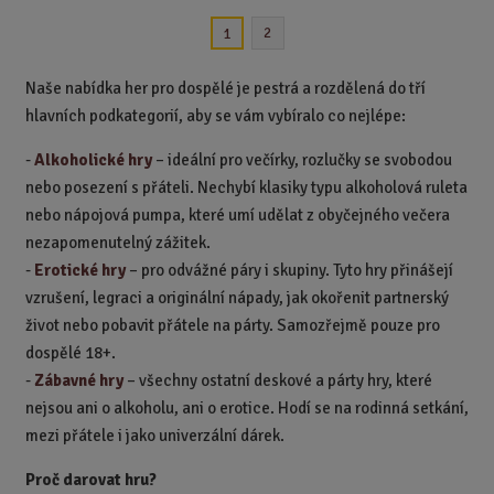
n
2
1
i
t
p
Naše nabídka her pro dospělé je pestrá a rozdělená do tří
o
hlavních podkategorií, aby se vám vybíralo co nejlépe:
č
e
-
Alkoholické hry
– ideální pro večírky, rozlučky se svobodou
t
nebo posezení s přáteli. Nechybí klasiky typu alkoholová ruleta
nebo nápojová pumpa, které umí udělat z obyčejného večera
nezapomenutelný zážitek.
-
Erotické hry
– pro odvážné páry i skupiny. Tyto hry přinášejí
vzrušení, legraci a originální nápady, jak okořenit partnerský
život nebo pobavit přátele na párty. Samozřejmě pouze pro
dospělé 18+.
-
Zábavné hry
– všechny ostatní deskové a párty hry, které
nejsou ani o alkoholu, ani o erotice. Hodí se na rodinná setkání,
mezi přátele i jako univerzální dárek.
Proč darovat hru?