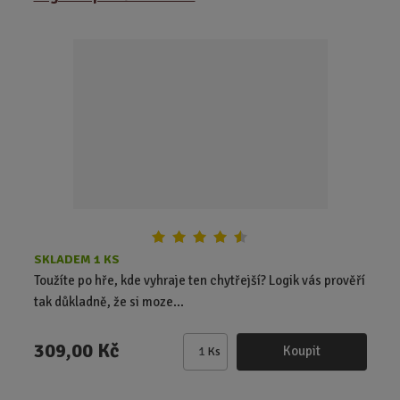
n
i
t
p
o
č
e
t
SKLADEM 1 KS
Toužíte po hře, kde vyhraje ten chytřejší? Logik vás prověří
tak důkladně, že si moze...
309,00 Kč
Koupit
Ks
Z
m
ě