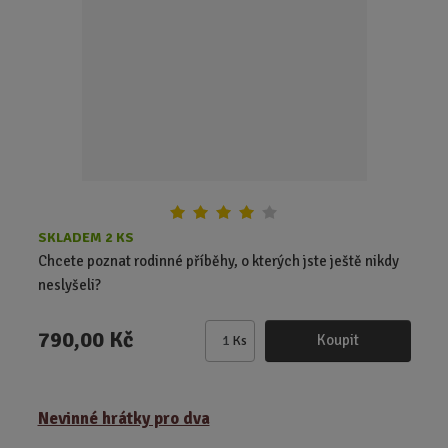
p
o
č
e
t
SKLADEM 2 KS
Chcete poznat rodinné příběhy, o kterých jste ještě nikdy
neslyšeli?
790,00 Kč
Koupit
Ks
Z
m
ě
Nevinné hrátky pro dva
n
i