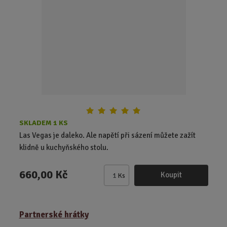
t
p
o
č
e
t
SKLADEM 1 KS
Las Vegas je daleko. Ale napětí při sázení můžete zažít
klidně u kuchyňského stolu.
660,00 Kč
Koupit
Ks
Z
m
ě
Partnerské hrátky
n
i