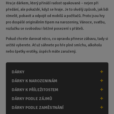
Hra je dárkem, který přináší radost opakovaně – nejen při
předání, ale pokaždé, když se hraje. Je to skvělý způsob, jak lidi
stmelit, pobavit a odpojit od mobilů a počítačů. Proto jsou hry
pro dospělé originálním tipem na narozeniny, Vánoce, svatbu,
rozlučku se svobodou i běžné posezení s přáteli.
Pokud chcete darovat něco, co opravdu přinese zábavu, tady si
určitě vyberete. Ať už sáhnete po hře plné smíchu, alkoholu
nebo špetky erotiky, úspěch máte zaručený.
DÁRKY
DÁRKY K NAROZENINÁM
DÁRKY K PŘÍLEŽITOSTEM
DÁRKY PODLE ZÁJMŮ
DÁRKY PODLE ZAMĚSTNÁNÍ