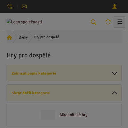
☰
V
y
h
Ú
Hry pro dospělé
Dárky
l
v
o
e
Hry pro dospělé
d
d
n
a
í
t
Zobrazit popis kategorie
s
t
r
Skrýt další kategorie
a
n
a
Alkoholické hry