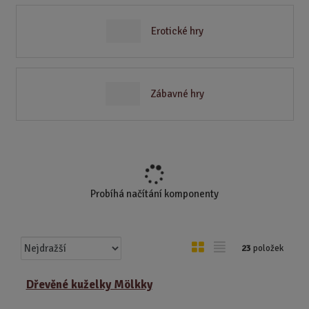
Erotické hry
Zábavné hry
Probíhá načítání komponenty
Ř
O
T
23
položek
a
b
a
z
r
b
Dřevěné kuželky Mölkky
e
á
u
n