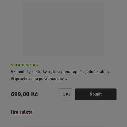
t
p
o
č
e
t
SKLADEM 1 KS
Vzpomínky, historky a „to si pamatuju!“ v jedné krabici.
Připravte se na pořádnou dáv...
699,00 Kč
Koupit
Ks
Z
m
ě
Hra ruleta
n
i