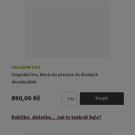
t
p
o
č
e
t
SKLADEM 2 KS
Originální hra, která vás přenese do divokých
devadesátek.
890,00 Kč
Koupit
Ks
Z
m
ě
Babičko, dědečku… Jak to tenkrát bylo?
n
i
t