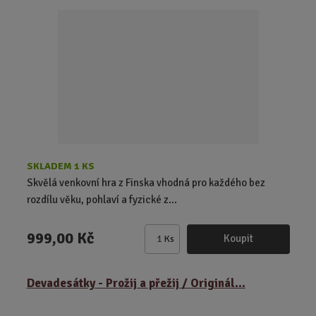
z
l
í
k
k
p
o
o
r
o
v
v
d
ý
ý
u
v
v
k
ý
ý
t
p
p
ů
i
i
s
s
SKLADEM 1 KS
Skvělá venkovní hra z Finska vhodná pro každého bez
rozdílu věku, pohlaví a fyzické z...
999,00 Kč
Koupit
Ks
Z
m
ě
Devadesátky - Prožij a přežij / Originál...
n
i