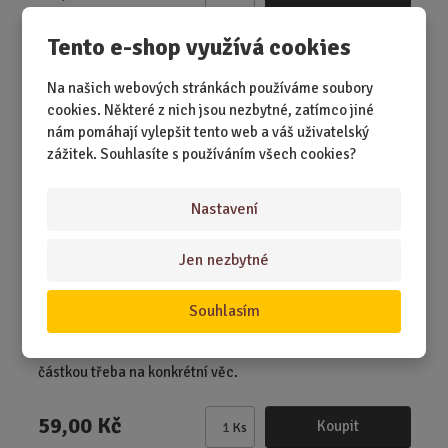
Z
m
Tento e-shop využívá cookies
ě
Svatební přání s kapsičkou na peníze
n
Na našich webových stránkách používáme soubory
i
cookies. Některé z nich jsou nezbytné, zatímco jiné
t
nám pomáhají vylepšit tento web a váš uživatelský
p
zážitek. Souhlasíte s používáním všech cookies?
o
č
e
Nastavení
t
Jen nezbytné
Souhlasím
SKLADEM 2 KS
Elegantní forma, jak podpořit novomanžele finanční
částkou třeba na konkrétní věc.
59,00 Kč
Koupit
Ks
Z