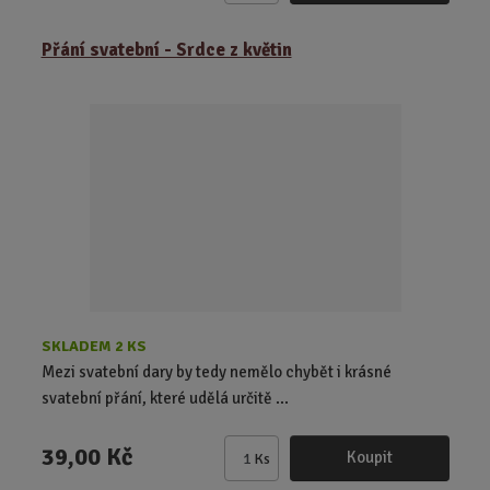
m
ě
Přání svatební - Srdce z květin
n
i
t
p
o
č
e
t
SKLADEM 2 KS
Mezi svatební dary by tedy nemělo chybět i krásné
svatební přání, které udělá určitě ...
39,00 Kč
Koupit
Ks
Z