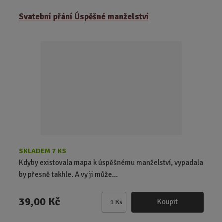
m
ě
Svatební přání Úspěšné manželství
n
i
t
p
o
č
e
t
SKLADEM 7 KS
Kdyby existovala mapa k úspěšnému manželství, vypadala
by přesně takhle. A vy ji může...
39,00 Kč
Koupit
Ks
Z
m