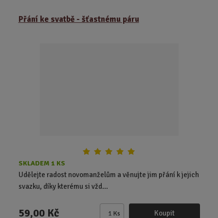
m
ě
Přání ke svatbě - šťastnému páru
n
i
t
p
o
č
e
t
SKLADEM 1 KS
Udělejte radost novomanželům a věnujte jim přání k jejich
svazku, díky kterému si vžd...
59,00 Kč
Koupit
Ks