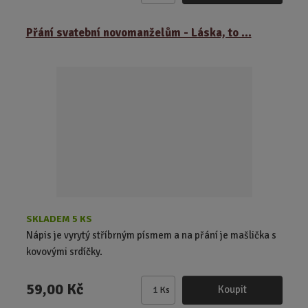
m
ě
Přání svatební novomanželům - Láska, to ...
n
i
t
p
o
č
e
t
SKLADEM 5 KS
Nápis je vyrytý stříbrným písmem a na přání je mašlička s
kovovými srdíčky.
59,00 Kč
Koupit
Ks
Z