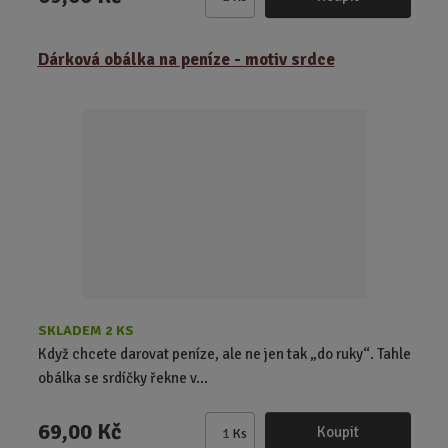
Z
m
ě
Dárková obálka na peníze - motiv srdce
n
i
t
p
o
č
e
t
SKLADEM 2 KS
Když chcete darovat peníze, ale ne jen tak „do ruky“. Tahle
obálka se srdíčky řekne v...
69,00 Kč
Koupit
Ks
Z