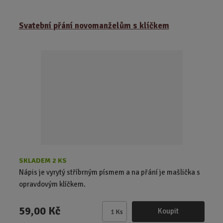
m
ě
Svatební přání novomanželům s klíčkem
n
i
t
p
o
č
e
t
SKLADEM 2 KS
Nápis je vyrytý stříbrným písmem a na přání je mašlička s
opravdovým klíčkem.
59,00 Kč
Koupit
Ks
Z