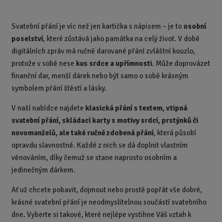
ě
n
Svatební přání je víc než jen kartička s nápisem – je to
osobní
i
poselství
, které zůstává jako památka na celý život. V době
t
p
digitálních zpráv má ručně darované přání zvláštní kouzlo,
o
protože v sobě nese
kus srdce a upřímnosti
. Může doprovázet
č
finanční dar, menší dárek nebo být samo o sobě krásným
e
symbolem přání štěstí a lásky.
t
V naší nabídce najdete
klasická přání s textem, vtipná
svatební přání, skládací karty s motivy srdcí, prstýnků či
novomanželů, ale také ručně zdobená přání
, která působí
opravdu slavnostně. Každé z nich se dá doplnit vlastním
věnováním, díky čemuž se stane naprosto osobním a
jedinečným dárkem.
Ať už chcete pobavit, dojmout nebo prostě popřát vše dobré,
krásné svatební přání je neodmyslitelnou součástí svatebního
dne. Vyberte si takové, které nejlépe vystihne Váš vztah k