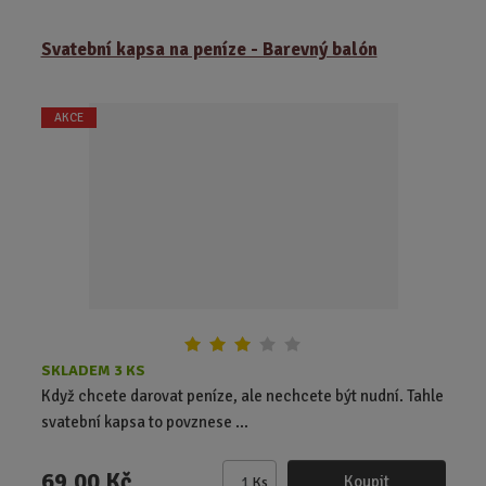
ě
Svatební kapsa na peníze - Barevný balón
n
i
t
AKCE
p
o
č
e
t
SKLADEM 3 KS
Když chcete darovat peníze, ale nechcete být nudní. Tahle
svatební kapsa to povznese ...
69,00 Kč
Koupit
Ks