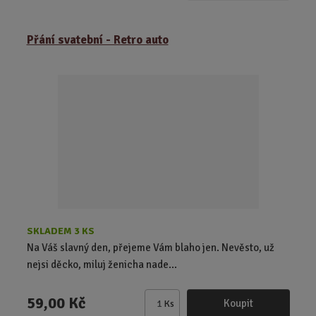
m
ě
Přání svatební - Retro auto
n
i
t
p
o
č
e
t
SKLADEM 3 KS
Na Váš slavný den, přejeme Vám blaho jen. Nevěsto, už
nejsi děcko, miluj ženicha nade...
59,00 Kč
Koupit
Ks
Z