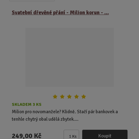
a
b
a
z
r
b
Svatební dřevěné přání - Milion korun - ...
e
á
u
n
z
l
í
k
k
p
o
o
r
o
v
v
d
ý
ý
u
v
v
k
ý
ý
t
p
p
ů
i
i
s
s
SKLADEM 3 KS
Milion pro novomanžele? Klidně. Stačí pár bankovek a
tenhle chytrý obal udělá zbytek....
249,00 Kč
Koupit
Ks