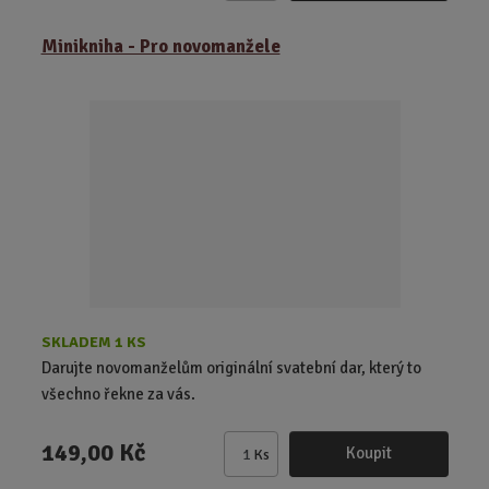
m
ě
Minikniha - Pro novomanžele
n
i
t
p
o
č
e
t
SKLADEM 1 KS
Darujte novomanželům originální svatební dar, který to
všechno řekne za vás.
149,00 Kč
Koupit
Ks
Z
m