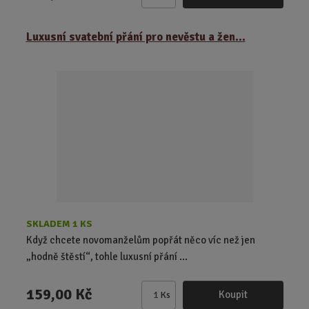
Z
m
ě
Luxusní svatební přání pro nevěstu a žen...
n
i
t
p
o
č
e
t
SKLADEM 1 KS
Když chcete novomanželům popřát něco víc než jen
„hodně štěstí“, tohle luxusní přání ...
159,00 Kč
Koupit
Ks
Z