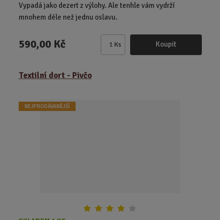
Vypadá jako dezert z výlohy. Ale tenhle vám vydrží
mnohem déle než jednu oslavu.
590,00 Kč
Koupit
Ks
Z
m
ě
Textilní dort - Pivčo
n
i
t
NEJPRODÁVANĚJŠÍ
p
o
č
e
t