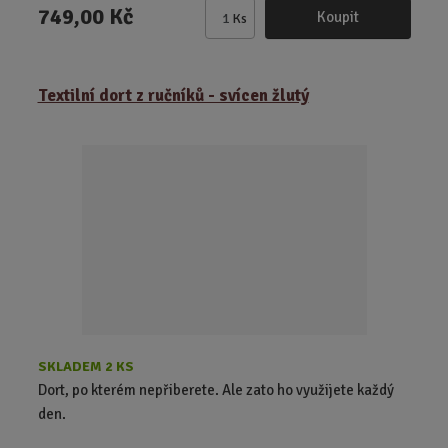
749,00 Kč
Koupit
Ks
Z
m
ě
Textilní dort z ručníků - svícen žlutý
n
i
t
p
o
č
e
t
SKLADEM 2 KS
Dort, po kterém nepřiberete. Ale zato ho využijete každý
den.