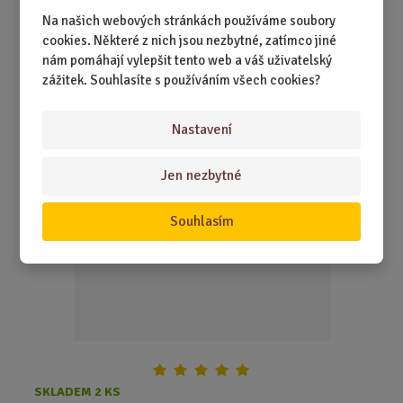
prosím. Tenhle textilní krasavec ...
Na našich webových stránkách používáme soubory
cookies. Některé z nich jsou nezbytné, zatímco jiné
nám pomáhají vylepšit tento web a váš uživatelský
599,00 Kč
Koupit
Ks
Z
zážitek. Souhlasíte s používáním všech cookies?
m
ě
Textilní dort smetanový s růžemi a svící
Nastavení
n
i
Jen nezbytné
t
p
o
Souhlasím
č
e
t
SKLADEM 2 KS