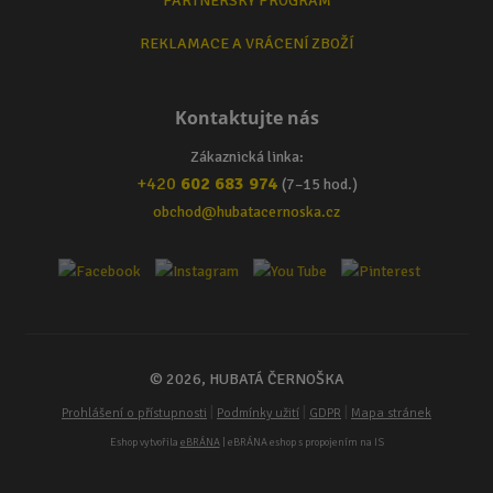
PARTNERSKÝ PROGRAM
REKLAMACE A VRÁCENÍ ZBOŽÍ
Kontaktujte nás
Zákaznická linka:
+420
602 683 974
(7–15 hod.)
obchod@hubatacernoska.cz
© 2026, HUBATÁ ČERNOŠKA
|
|
|
Prohlášení o přístupnosti
Podmínky užití
GDPR
Mapa stránek
Eshop vytvořila
eBRÁNA
| eBRÁNA eshop s propojením na IS