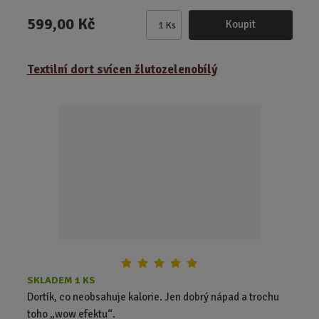
599,00 Kč
Koupit
Ks
Z
m
ě
Textilní dort svícen žlutozelenobílý
n
i
t
p
o
č
e
t
SKLADEM 1 KS
Dortík, co neobsahuje kalorie. Jen dobrý nápad a trochu
toho „wow efektu“.