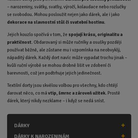
– narozeniny, svátky, svatby, výročí, kolaudace nebo rozlučky
se svobodou. Mohou posloužit nejen jako dárek, ale i jako
dekorace na slavnostní stůl či svatební hostinu
.
Jejich kouzlo spočívá v tom, že
spojují krásu, originalitu a
praktičnost
. Obdarovaný si může ručníky a osušky později
používat běžně, ale zůstane mu i vzpomínka na neobvyklý,
nápaditý dárek. Každý dort navíc může vypadat trochu jinak –
kvůli ruční výrobě se mohou drobně lišit ve zdobení či
barevnosti, což jen podtrhuje jejich jedinečnost.
Textilní dorty jsou skvělou volbou pro všechny, kdo chtějí
darovat něco, co má
vtip, šmrnc a zároveň užitek
. Prostě
dárek, který nikdy nezklame – i když se nedá sníst.
DÁRKY
DÁRKY K NAROZENINÁM