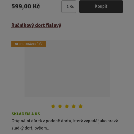
599,00 Kč
Koupit
Ks
Z
m
ě
Ručníkový dort fialový
n
i
t
NEJPRODÁVANĚJŠÍ
p
o
č
e
t
SKLADEM 4 KS
Originální dárek v podobě dortu, který vypadá jako pravý
sladký dort, ovšem...