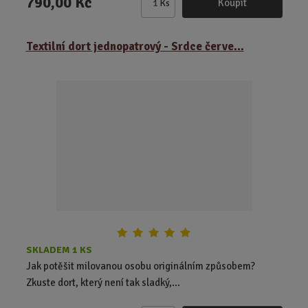
790,00 Kč
Koupit
Ks
Z
m
ě
Textilní dort jednopatrový - Srdce červe...
n
i
t
p
o
č
e
t
SKLADEM 1 KS
Jak potěšit milovanou osobu originálním způsobem?
Zkuste dort, který není tak sladký,...