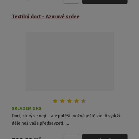
Z
m
ě
Textilní dort - Azurové srdce
n
i
t
p
o
č
e
t
SKLADEM 2 KS
Dort, který se nejí… ale potěší možná ještě víc. A vydrží
déle než vaše předsevzetí. ...