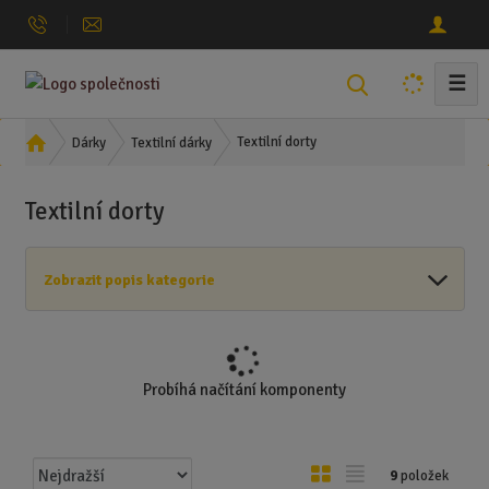
☰
V
y
h
Ú
Textilní dorty
Dárky
Textilní dárky
l
v
o
e
Textilní dorty
d
d
n
a
í
t
Zobrazit popis kategorie
s
t
r
a
n
Probíhá načítání komponenty
a
Ř
O
T
9
položek