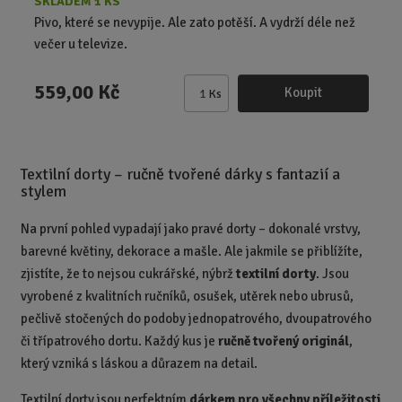
SKLADEM 1 KS
Pivo, které se nevypije. Ale zato potěší. A vydrží déle než
večer u televize.
559,00 Kč
Koupit
Ks
Z
m
ě
n
Textilní dorty – ručně tvořené dárky s fantazií a
i
stylem
t
p
Na první pohled vypadají jako pravé dorty – dokonalé vrstvy,
o
barevné květiny, dekorace a mašle. Ale jakmile se přiblížíte,
č
zjistíte, že to nejsou cukrářské, nýbrž
textilní dorty
. Jsou
e
vyrobené z kvalitních ručníků, osušek, utěrek nebo ubrusů,
t
pečlivě stočených do podoby jednopatrového, dvoupatrového
či třípatrového dortu. Každý kus je
ručně tvořený originál
,
který vzniká s láskou a důrazem na detail.
Textilní dorty jsou perfektním
dárkem pro všechny příležitosti