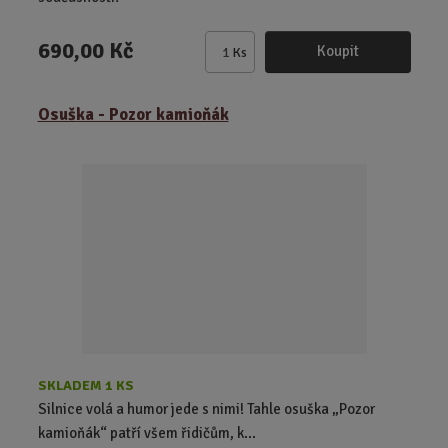
690,00 Kč
Koupit
Ks
Z
m
ě
Osuška - Pozor kamioňák
n
i
t
p
o
č
e
t
SKLADEM 1 KS
Silnice volá a humor jede s nimi! Tahle osuška „Pozor
kamioňák“ patří všem řidičům, k...