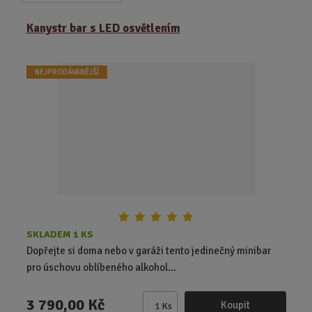
a
b
a
z
r
b
Kanystr bar s LED osvětlením
e
á
u
n
z
l
í
NEJPRODÁVANĚJŠÍ
k
k
p
o
o
r
o
v
v
d
ý
ý
u
v
v
k
ý
ý
t
p
p
ů
i
i
s
s
SKLADEM 1 KS
Dopřejte si doma nebo v garáži tento jedinečný minibar
pro úschovu oblíbeného alkohol...
3 790,00 Kč
Koupit
Ks