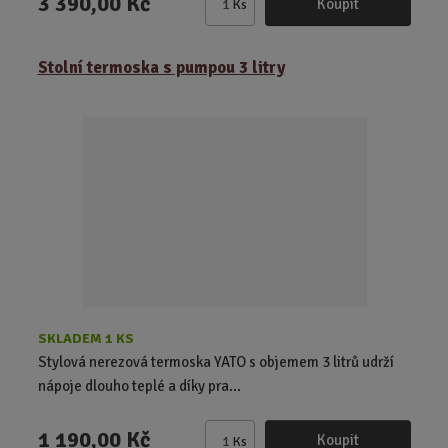
3 390,00 Kč
Koupit
Ks
Z
m
ě
Stolní termoska s pumpou 3 litry
n
i
t
p
o
č
e
t
SKLADEM 1 KS
Stylová nerezová termoska YATO s objemem 3 litrů udrží
nápoje dlouho teplé a díky pra...
1 190,00 Kč
Koupit
Ks