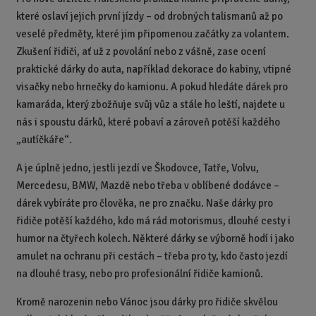
které oslaví jejich první jízdy – od drobných talismanů až po
veselé předměty, které jim připomenou začátky za volantem.
Zkušení řidiči, ať už z povolání nebo z vášně, zase ocení
praktické dárky do auta, například dekorace do kabiny, vtipné
visačky nebo hrnečky do kamionu. A pokud hledáte dárek pro
kamaráda, který zbožňuje svůj vůz a stále ho leští, najdete u
nás i spoustu dárků, které pobaví a zároveň potěší každého
„autíčkáře“.
A je úplně jedno, jestli jezdí ve Škodovce, Tatře, Volvu,
Mercedesu, BMW, Mazdě nebo třeba v oblíbené dodávce –
dárek vybíráte pro člověka, ne pro značku. Naše dárky pro
řidiče potěší každého, kdo má rád motorismus, dlouhé cesty i
humor na čtyřech kolech. Některé dárky se výborně hodí i jako
amulet na ochranu při cestách – třeba pro ty, kdo často jezdí
na dlouhé trasy, nebo pro profesionální řidiče kamionů.
Kromě narozenin nebo Vánoc jsou dárky pro řidiče skvělou