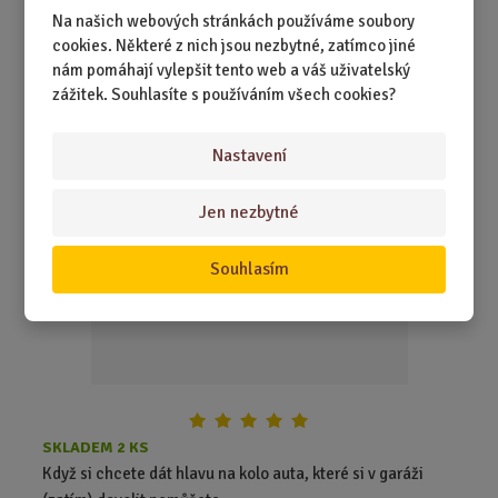
Na našich webových stránkách používáme soubory
679,00 Kč
Koupit
Ks
Z
cookies. Některé z nich jsou nezbytné, zatímco jiné
m
nám pomáhají vylepšit tento web a váš uživatelský
ě
zážitek. Souhlasíte s používáním všech cookies?
3D polštář - Kolo luxusního auta
n
i
Nastavení
t
p
Jen nezbytné
o
č
e
Souhlasím
t
SKLADEM 2 KS
Když si chcete dát hlavu na kolo auta, které si v garáži