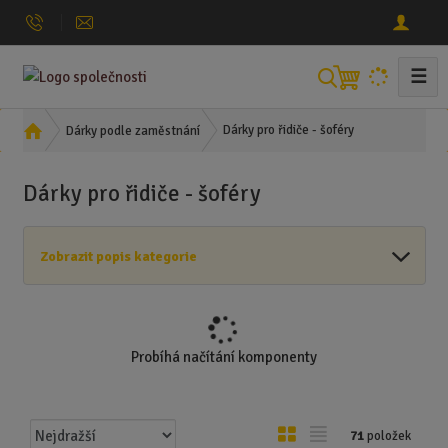
☰
V
y
h
Ú
Dárky pro řidiče - šoféry
Dárky podle zaměstnání
l
v
o
e
Dárky pro řidiče - šoféry
d
d
n
a
í
t
Zobrazit popis kategorie
s
t
r
a
n
Probíhá načítání komponenty
a
Ř
O
T
71
položek