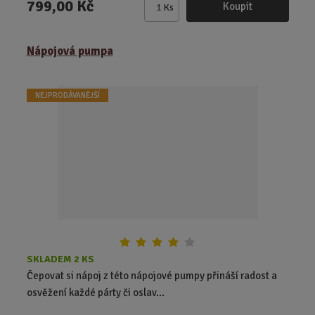
799,00 Kč
Koupit
Ks
Z
m
ě
Nápojová pumpa
n
i
t
NEJPRODÁVANĚJŠÍ
p
o
č
e
t
SKLADEM 2 KS
Čepovat si nápoj z této nápojové pumpy přináší radost a
osvěžení každé párty či oslav...