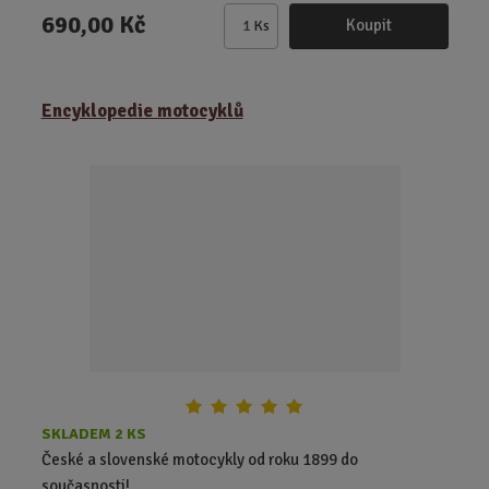
690,00 Kč
Koupit
Ks
Z
m
ě
Encyklopedie motocyklů
n
i
t
p
o
č
e
t
SKLADEM 2 KS
České a slovenské motocykly od roku 1899 do
současnosti!