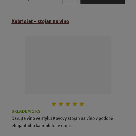
Z
m
ě
Kabriolet - stojan na víno
n
i
t
p
o
č
e
t
SKLADEM 1 KS
Darujte víno ve stylu! Kovový stojan na víno v podobě
elegantního kabrioletu je origi...