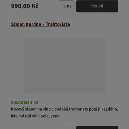
990,00 Kč
Koupit
Ks
Z
m
ě
Stojan na víno - Traktorista
n
i
t
p
o
č
e
t
SKLADEM 1 KS
Kovový stojan na víno v podobě traktoristy potěší každého,
kdo má rád vůni pole, venk...