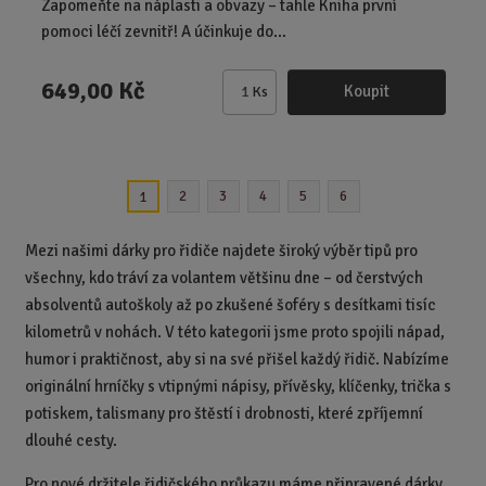
Zapomeňte na náplasti a obvazy – tahle Kniha první
pomoci léčí zevnitř! A účinkuje do...
649,00 Kč
Koupit
Ks
Z
m
ě
n
2
3
4
5
6
1
i
t
p
Mezi našimi dárky pro řidiče najdete široký výběr tipů pro
o
všechny, kdo tráví za volantem většinu dne – od čerstvých
č
absolventů autoškoly až po zkušené šoféry s desítkami tisíc
e
kilometrů v nohách. V této kategorii jsme proto spojili nápad,
t
humor i praktičnost, aby si na své přišel každý řidič. Nabízíme
originální hrníčky s vtipnými nápisy, přívěsky, klíčenky, trička s
potiskem, talismany pro štěstí i drobnosti, které zpříjemní
dlouhé cesty.
Pro nové držitele řidičského průkazu máme připravené dárky,