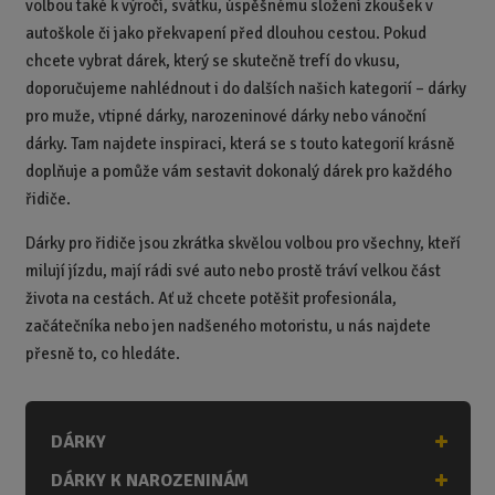
volbou také k výročí, svátku, úspěšnému složení zkoušek v
autoškole či jako překvapení před dlouhou cestou. Pokud
chcete vybrat dárek, který se skutečně trefí do vkusu,
doporučujeme nahlédnout i do dalších našich kategorií – dárky
pro muže, vtipné dárky, narozeninové dárky nebo vánoční
dárky. Tam najdete inspiraci, která se s touto kategorií krásně
doplňuje a pomůže vám sestavit dokonalý dárek pro každého
řidiče.
Dárky pro řidiče jsou zkrátka skvělou volbou pro všechny, kteří
milují jízdu, mají rádi své auto nebo prostě tráví velkou část
života na cestách. Ať už chcete potěšit profesionála,
začátečníka nebo jen nadšeného motoristu, u nás najdete
přesně to, co hledáte.
DÁRKY
DÁRKY K NAROZENINÁM