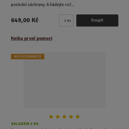
poslední záchrany. A hádejte co?...
649,00 Kč
Koupit
Ks
Z
m
ě
Kniha první pomoci
n
i
t
NEJPRODÁVANĚJŠÍ
p
o
č
e
t
SKLADEM 2 KS