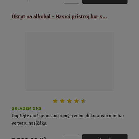
Z
m
ě
Úkryt na alkohol - Hasicí přístroj bar s...
n
i
t
p
o
č
e
t
SKLADEM 2 KS
Dopřejte muži jeho soukromý a velmi dekorativní minibar
ve tvaru hasičáku.