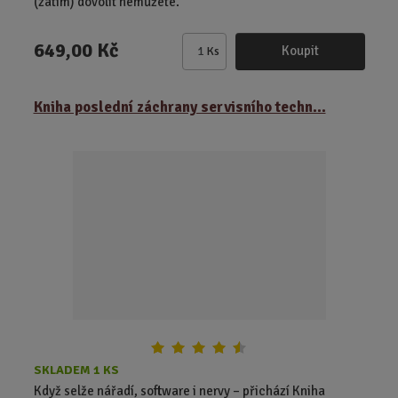
(zatím) dovolit nemůžete.
649,00 Kč
Koupit
Ks
Z
m
ě
Kniha poslední záchrany servisního techn...
n
i
t
p
o
č
e
t
SKLADEM 1 KS
Když selže nářadí, software i nervy – přichází Kniha