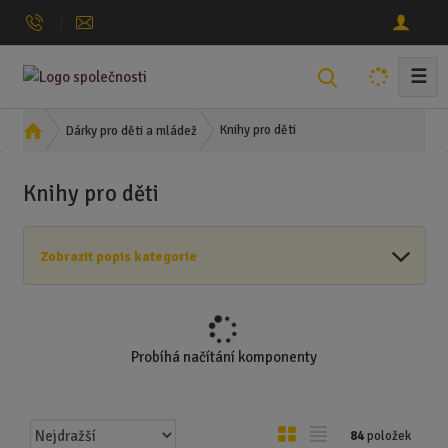
☰
V
y
h
Ú
Knihy pro děti
Dárky pro děti a mládež
l
v
o
e
Knihy pro děti
d
d
n
a
í
t
Zobrazit popis kategorie
s
t
r
a
n
Probíhá načítání komponenty
a
Ř
O
T
84
položek