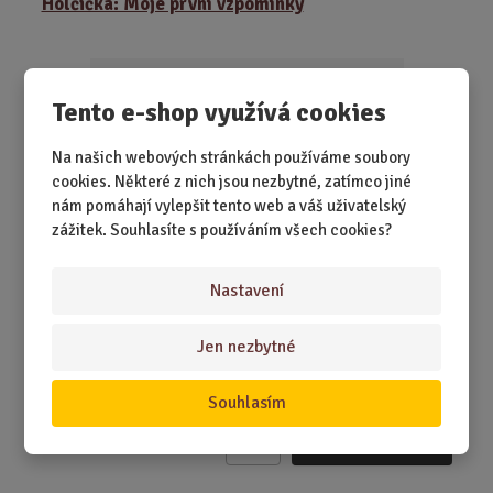
Holčička: Moje první vzpomínky
n
i
t
p
Tento e-shop využívá cookies
o
č
Na našich webových stránkách používáme soubory
e
cookies. Některé z nich jsou nezbytné, zatímco jiné
t
nám pomáhají vylepšit tento web a váš uživatelský
zážitek. Souhlasíte s používáním všech cookies?
Nastavení
SKLADEM 1 KS
Jen nezbytné
Vzpomínky tak malé, že se vejdou do dlaně – a přesto mají
obrovskou cenu. Tenhle pamá...
Souhlasím
399,00 Kč
Koupit
Ks
Z
m