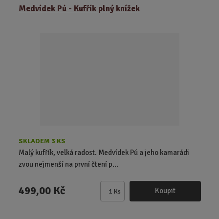
ě
Medvídek Pú - Kufřík plný knížek
n
i
t
p
o
č
e
t
SKLADEM 3 KS
Malý kufřík, velká radost. Medvídek Pú a jeho kamarádi
zvou nejmenší na první čtení p...
499,00 Kč
Koupit
Ks
Z
m
ě