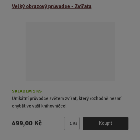
Velký obrazový průvodce - Zvířata
n
i
t
p
o
č
e
t
SKLADEM 1 KS
Unikátní průvodce světem zvířat, který rozhodně nesmí
chybět ve vaší knihovničce!
499,00 Kč
Koupit
Ks
Z
m