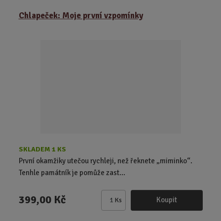
ě
Chlapeček: Moje první vzpomínky
n
i
t
p
o
č
e
t
SKLADEM 1 KS
První okamžiky utečou rychleji, než řeknete „miminko“.
Tenhle památník je pomůže zast...
399,00 Kč
Koupit
Ks
Z
m