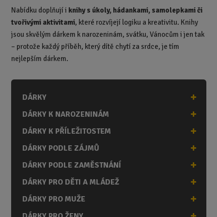
Nabídku doplňují i
knihy s úkoly, hádankami, samolepkami či
tvořivými aktivitami
, které rozvíjejí logiku a kreativitu. Knihy
jsou skvělým dárkem k narozeninám, svátku, Vánocům i jen tak
– protože každý příběh, který dítě chytí za srdce, je tím
nejlepším dárkem.
DÁRKY
DÁRKY K NAROZENINÁM
DÁRKY K PŘÍLEŽITOSTEM
DÁRKY PODLE ZÁJMŮ
DÁRKY PODLE ZAMĚSTNÁNÍ
DÁRKY PRO DĚTI A MLÁDEŽ
DÁRKY PRO MUŽE
DÁRKY PRO ŽENY