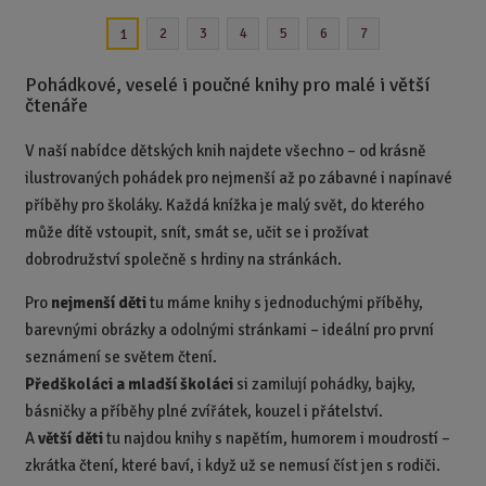
n
2
3
4
5
6
7
1
i
t
Pohádkové, veselé i poučné knihy pro malé i větší
p
čtenáře
o
č
V naší nabídce dětských knih najdete všechno – od krásně
e
ilustrovaných pohádek pro nejmenší až po zábavné i napínavé
t
příběhy pro školáky. Každá knížka je malý svět, do kterého
může dítě vstoupit, snít, smát se, učit se i prožívat
dobrodružství společně s hrdiny na stránkách.
Pro
nejmenší děti
tu máme knihy s jednoduchými příběhy,
barevnými obrázky a odolnými stránkami – ideální pro první
seznámení se světem čtení.
Předškoláci a mladší školáci
si zamilují pohádky, bajky,
básničky a příběhy plné zvířátek, kouzel i přátelství.
A
větší děti
tu najdou knihy s napětím, humorem i moudrostí –
zkrátka čtení, které baví, i když už se nemusí číst jen s rodiči.