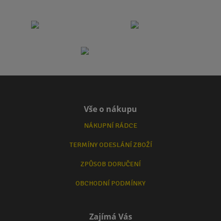
Vše o nákupu
NÁKUPNÍ RÁDCE
TERMÍNY ODESLÁNÍ ZBOŽÍ
ZPŮSOB DORUČENÍ
OBCHODNÍ PODMÍNKY
Zajímá Vás