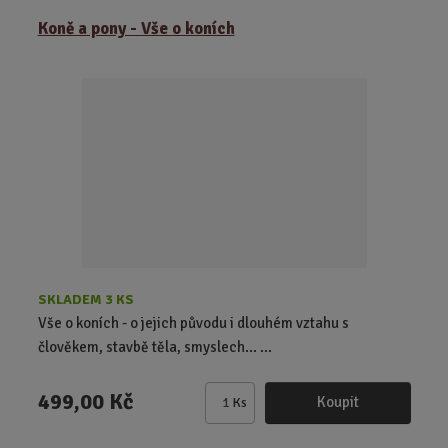
ě
Koně a pony - Vše o koních
n
i
t
p
o
č
e
t
SKLADEM 3 KS
Vše o koních - o jejich původu i dlouhém vztahu s
člověkem, stavbě těla, smyslech... ...
499,00 Kč
Koupit
Ks
Z
m