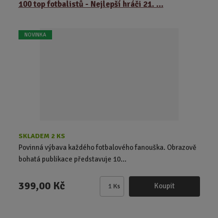
100 top fotbalistů - Nejlepší hráči 21. ...
n
i
t
NOVINKA
p
o
č
e
t
SKLADEM 2 KS
Povinná výbava každého fotbalového fanouška. Obrazově
bohatá publikace představuje 10...
399,00 Kč
Koupit
Ks
Z
m
ě