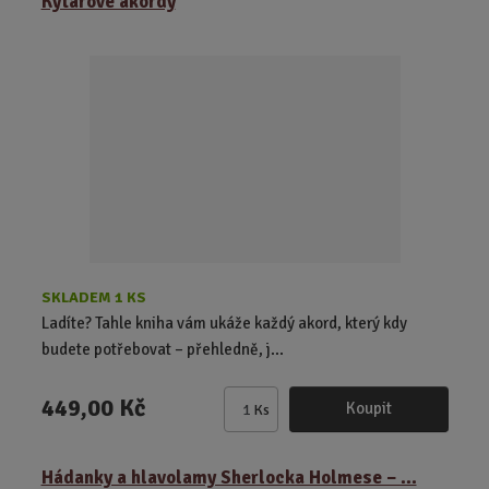
Kytarové akordy
i
t
p
o
č
e
t
SKLADEM 1 KS
Ladíte? Tahle kniha vám ukáže každý akord, který kdy
budete potřebovat – přehledně, j...
449,00 Kč
Koupit
Ks
Z
m
ě
Hádanky a hlavolamy Sherlocka Holmese – ...