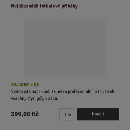
ě
Nejúžasnější fotbalové příběhy
n
i
t
p
o
č
e
t
SKLADEM 2 KS
Věděli jste například, že jeden profesionální hráč vstřelil
všechny čtyři góly v zápa...
399,00 Kč
Koupit
Ks
Z
m
ě