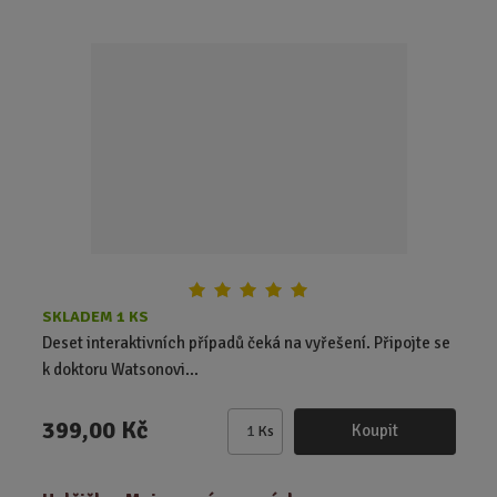
n
i
t
p
o
č
e
t
SKLADEM 1 KS
Deset interaktivních případů čeká na vyřešení. Připojte se
k doktoru Watsonovi...
399,00 Kč
Koupit
Ks
Z
m
ě