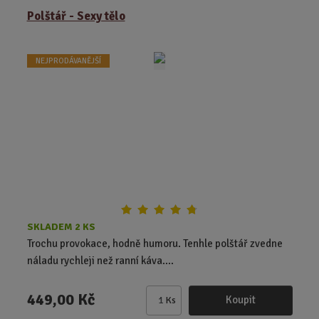
ě
Polštář - Sexy tělo
n
i
t
NEJPRODÁVANĚJŠÍ
p
o
č
e
t
SKLADEM 2 KS
Trochu provokace, hodně humoru. Tenhle polštář zvedne
náladu rychleji než ranní káva....
449,00 Kč
Koupit
Ks
Z