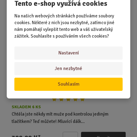
Z
Tento e-shop využívá cookies
m
ě
Na našich webových stránkách používáme soubory
Mluvící dálkový ovladač na muže
n
cookies. Některé z nich jsou nezbytné, zatímco jiné
i
nám pomáhají vylepšit tento web a váš uživatelský
t
zážitek. Souhlasíte s používáním všech cookies?
NEJPRODÁVANĚJŠÍ
p
o
Nastavení
č
e
t
Jen nezbytné
Souhlasím
SKLADEM 6 KS
Chtěla jste někdy mít muže pod kontrolou jediným
tlačítkem? Teď můžete! Mluvící dálk...