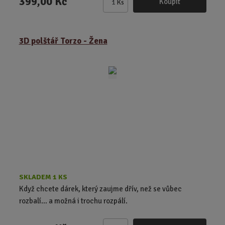
399,00 Kč
Koupit
Ks
Z
m
ě
3D polštář Torzo - Žena
n
i
t
p
o
č
e
t
SKLADEM 1 KS
Když chcete dárek, který zaujme dřív, než se vůbec
rozbalí… a možná i trochu rozpálí.