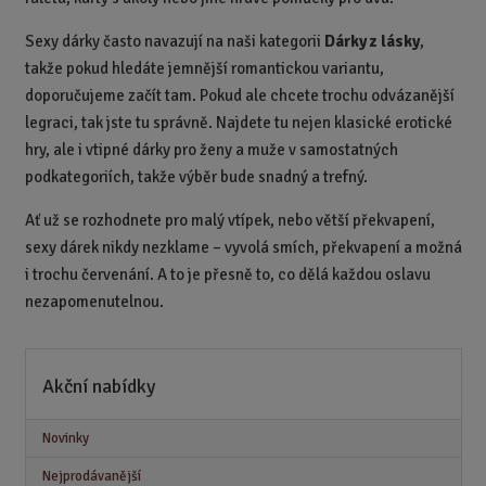
Sexy dárky často navazují na naši kategorii
Dárky z lásky
,
takže pokud hledáte jemnější romantickou variantu,
doporučujeme začít tam. Pokud ale chcete trochu odvázanější
legraci, tak jste tu správně. Najdete tu nejen klasické erotické
hry, ale i vtipné dárky pro ženy a muže v samostatných
podkategoriích, takže výběr bude snadný a trefný.
Ať už se rozhodnete pro malý vtípek, nebo větší překvapení,
sexy dárek nikdy nezklame – vyvolá smích, překvapení a možná
i trochu červenání. A to je přesně to, co dělá každou oslavu
nezapomenutelnou.
Akční nabídky
Novinky
Nejprodávanější