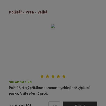
m
ě
Polštář - Prsa - Velká
n
i
t
p
o
č
e
t
SKLADEM 1 KS
Polštář, který přitáhne pozornost rychleji než výplatní
páska. A víte přesně proč.