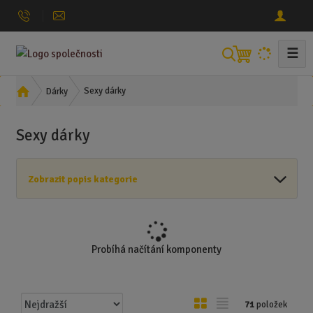
☰
V
y
h
Ú
Sexy dárky
Dárky
l
v
o
e
Sexy dárky
d
d
n
a
í
t
Zobrazit popis kategorie
s
t
r
a
n
Probíhá načítání komponenty
a
Ř
O
T
71
položek