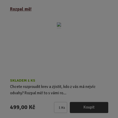
m
ě
Rozpal mě!
n
i
t
p
o
č
e
t
SKLADEM 1 KS
Chcete rozproudit krev a zjistit, kdo z vás má nejvíc
odvahy? Rozpal mě! to s vámi ro...
499,00 Kč
Koupit
Ks
Z
m