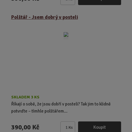
Z
m
ě
Polštář - Jsem dobrý v posteli
n
i
t
p
o
č
e
t
SKLADEM 3 KS
Říkají o sobě, že jsou dobří v posteli? Tak jim to klidně
potvrďte – tímhle polštářem...
390,00 Kč
Koupit
Ks
Z