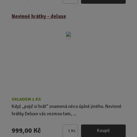
Z
m
ě
Nevinné hrátky - deluxe
n
i
t
p
o
č
e
t
SKLADEM 1 KS
Když „pojď si hrát“ znamená něco úplně jiného. Nevinné
hrátky Deluxe vás vezmou tam, ...
999,00 Kč
Koupit
Ks
Z