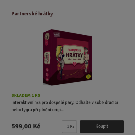
ě
Partnerské hrátky
n
i
t
p
o
č
e
t
SKLADEM 1 KS
Interaktivní hra pro dospělé páry. Odhalte v sobě dračici
nebo tygra při plnění origi...
599,00 Kč
Koupit
Ks
Z