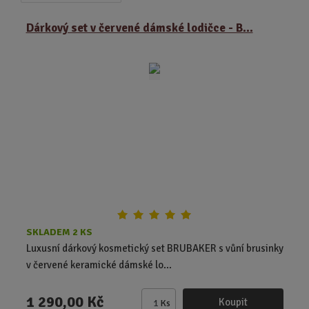
a
b
a
z
r
b
Dárkový set v červené dámské lodičce - B...
e
á
u
n
z
l
í
k
k
p
o
o
r
o
v
v
d
ý
ý
u
v
v
k
ý
ý
t
p
p
ů
i
i
s
s
SKLADEM 2 KS
Luxusní dárkový kosmetický set BRUBAKER s vůní brusinky
v červené keramické dámské lo...
1 290,00 Kč
Koupit
Ks