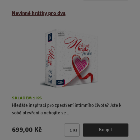
m
ě
Nevinné hrátky pro dva
n
i
t
p
o
č
e
t
SKLADEM 1 KS
Hledáte inspiraci pro zpestření intimního života? Jste k
sobě otevření a nebojíte se ...
699,00 Kč
Koupit
Ks
Z
m