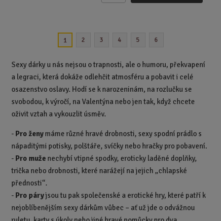
m
ě
n
2
3
4
5
6
1
i
t
p
Sexy dárky u nás nejsou o trapnosti, ale o humoru, překvapení
o
a legraci, která dokáže odlehčit atmosféru a pobavit i celé
č
osazenstvo oslavy. Hodí se k narozeninám, na rozlučku se
e
svobodou, k výročí, na Valentýna nebo jen tak, když chcete
t
oživit vztah a vykouzlit úsměv.
-
Pro ženy
máme různé hravé drobnosti, sexy spodní prádlo s
nápaditými potisky, polštáře, svíčky nebo hračky pro pobavení.
-
Pro muže
nechybí vtipné spodky, eroticky laděné doplňky,
trička nebo drobnosti, které narážejí na jejich „chlapské
přednosti“.
-
Pro páry
jsou tu pak společenské a erotické hry, které patří k
nejoblíbenějším sexy dárkům vůbec – ať už jde o odvážnou
ruletu, karty s úkoly nebo jiné hravé pomůcky pro dva.