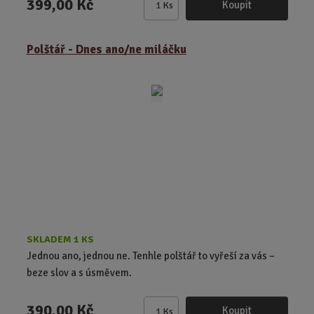
399,00 Kč
Koupit
Ks
Z
m
ě
Polštář - Dnes ano/ne miláčku
n
i
t
p
o
č
e
t
SKLADEM 1 KS
Jednou ano, jednou ne. Tenhle polštář to vyřeší za vás –
beze slov a s úsměvem.
390,00 Kč
Koupit
Ks