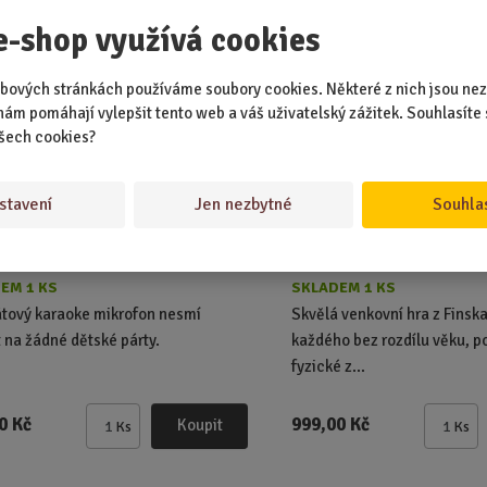
i
i
ný na b...
e-shop využívá cookies
t
t
p
p
o
o
bových stránkách používáme soubory cookies. Některé z nich jsou nez
č
č
nám pomáhají vylepšit tento web a váš uživatelský zážitek. Souhlasíte 
e
e
šech cookies?
t
t
stavení
Jen nezbytné
Souhla
EM 1 KS
SKLADEM 1 KS
tový karaoke mikrofon nesmí
Skvělá venkovní hra z Finsk
 na žádné dětské párty.
každého bez rozdílu věku, p
fyzické z...
0 Kč
999,00 Kč
Koupit
Ks
Ks
Z
Z
m
m
ě
ě