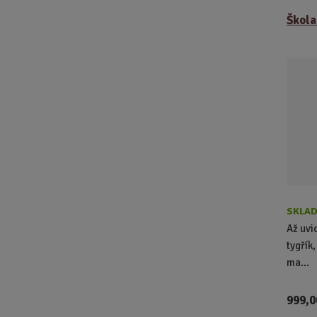
Škola
SKLAD
Až uvi
tygřík,
ma...
999,0