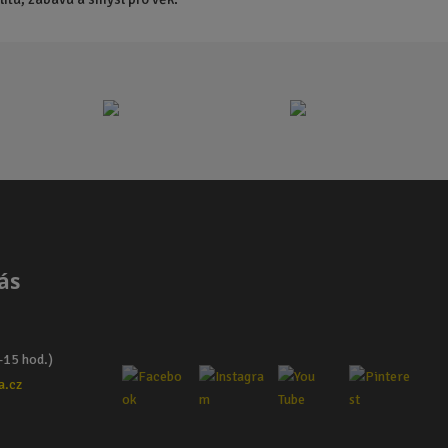
ás
–15 hod.)
a.cz