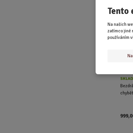
stříbr
Tento 
Na našich we
zatímco jiné 
používáním v
Na
SKLAD
Bezdrá
chybět
999,0