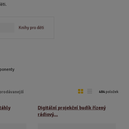
děti.
Knihy pro děti
mponenty
O
T
prodávanejší
484
položek
b
a
r
b
táhly
Digitální projekční budík řízený
á
u
rádiový...
z
l
k
k