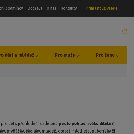
dní podmínky
Doprava
O nás
Kontakty
Přihlásit uživatele
ro děti a mládež
Pro muže
Pro ženy
y
pro děti, přehledně rozdělené
podle pohlaví i věku dítěte
či
ky, prvňáčky, školáky, mládež, dorost, náctileté, puberťáky či