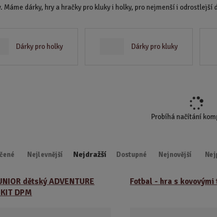
 Máme dárky, hry a hračky pro kluky i holky, pro nejmenší i odrostlejší 
d
u
k
t
Dárky pro holky
Dárky pro kluky
.
.
.
Probíhá načítání ko
Nejdražší
čené
Nejlevnější
Dostupné
Nejnovější
Nej
JUNIOR dětský ADVENTURE
Fotbal - hra s kovovými 
 KIT DPM