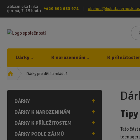
Zákaznická linka
+420 602 683 974
obchod@hubatacernoska.c
(po-pá, 7-15 hod.)
Dárky
K narozeninám
K příležitoste
Ú
Dárky pro děti a mládež
v
o
Dár
d
DÁRKY
n
í
Tipy
DÁRKY K NAROZENINÁM
s
t
DÁRKY K PŘÍLEŽITOSTEM
r
Tato část
DÁRKY PODLE ZÁJMŮ
a
teenagera