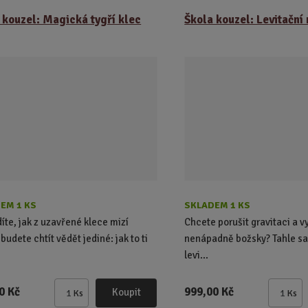
n
n
 kouzel: Magická tygří klec
Škola kouzel: Levitační
i
i
t
t
p
p
o
o
č
č
e
e
t
t
EM 1 KS
SKLADEM 1 KS
díte, jak z uzavřené klece mizí
Chcete porušit gravitaci a v
 budete chtít vědět jediné: jak to ti
nenápadně božsky? Tahle sa
levi...
0 Kč
999,00 Kč
Koupit
Ks
Ks
Z
Z