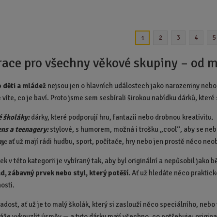
m
m
ě
ě
n
n
i
i
2
3
4
5
1
t
t
p
p
race pro všechny věkové skupiny – od m
o
o
č
č
 děti a mládež
nejsou jen o hlavních událostech jako narozeniny nebo
e
e
 víte, co je baví. Proto jsme sem sesbírali širokou nabídku dárků, které
t
t
é školáky:
dárky, které podporují hru, fantazii nebo drobnou kreativitu.
ns a teenagery:
stylové, s humorem, možná i trošku „cool“, aby se neb
my:
ať už mají rádi hudbu, sport, počítače, hry nebo jen prostě něco ne
k v této kategorii je vybíraný tak, aby byl originální a nepůsobil jako b
d, zábavný prvek nebo styl, který potěší.
Ať už hledáte něco praktick
osti.
adost, ať už je to malý školák, který si zaslouží něco speciálního, neb
áže vykouzlit úsměv — a tyto dárky mají všechno, co potřebuje: original