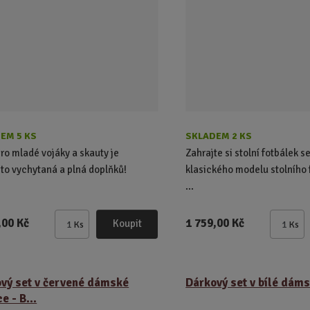
EM 5 KS
SKLADEM 2 KS
ro mladé vojáky a skauty je
Zahrajte si stolní fotbálek
to vychytaná a plná doplňků!
klasického modelu stolního 
...
,00 Kč
1 759,00 Kč
Koupit
Ks
Ks
Z
Z
m
m
ě
ě
n
n
vý set v červené dámské
Dárkový set v bílé dám
i
i
e - B...
t
t