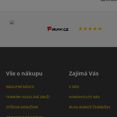
Vše o nákupu
Zajímá Vás
NÁKUPNÍ RÁDCE
O NÁS
TERMÍNY ODESLÁNÍ ZBOŽÍ
KONTAKTUJTE NÁS
ZPŮSOB DORUČENÍ
BLOG HUBATÉ ČERNOŠKY