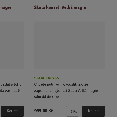
n
 magie
Škola kouzel: Velká magie
i
t
p
o
č
e
t
SKLADEM 3 KS
ypadat u toho
Chcete publikum okouzlit tak, že
da vás naučí
zapomene i dýchat? Sada Velká magie
vám dá do rukou ...
999,00 Kč
Koupit
Koupit
Ks
Z