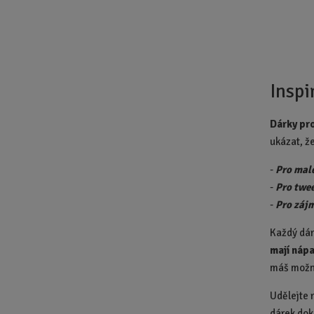
Inspi
Dárky pro
ukázat, že
-
Pro mal
-
Pro twee
-
Pro záj
Každý dáre
mají nápa
máš možn
Udělejte r
dárek dok