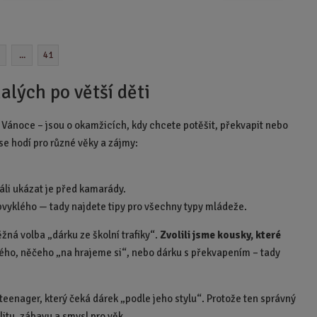
m
ě
n
i
...
41
t
p
alých po větší děti
o
č
 Vánoce – jsou o okamžicích, kdy chcete potěšit, překvapit nebo
e
 se hodí pro různé věky a zájmy:
t
áli ukázat je před kamarády.
obvyklého — tady najdete tipy pro všechny typy mládeže.
ěžná volba „dárku ze školní trafiky“.
Zvolili jsme kousky, které
ého, něčeho „na hrajeme si“, nebo dárku s překvapením – tady
o teenager, který čeká dárek „podle jeho stylu“. Protože ten správný
itu, zábavu a smysl pro věk.