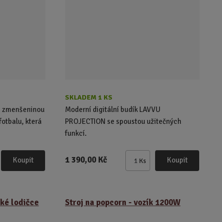
o
o
v
v
ý
ý
v
v
ý
ý
p
p
i
i
s
s
SKLADEM 1 KS
 se zmenšeninou
Moderní digitální budík LAVVU
fotbalu, která
PROJECTION se spoustou užitečných
funkcí.
1 390,00 Kč
Koupit
Koupit
Ks
Z
m
ě
n
ské lodičce
Stroj na popcorn - vozík 1200W
i
t