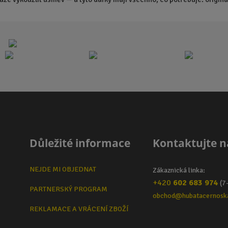
Důležité informace
Kontaktujte n
NEJDE MI OBJEDNAT
Zákaznická linka:
+420
602 683 974
(7
PARTNERSKÝ PROGRAM
obchod@hubatacernosk
REKLAMACE A VRÁCENÍ ZBOŽÍ