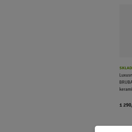
SKLAD
Luxusn
BRUBAK
kerami
1 290
Mikro