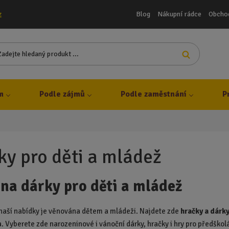
Blog
Nákupní rádce
Obcho
z
Z
Vyhledat
a
d
e
j
m
Podle zájmů
Podle zaměstnání
P
t
e
h
l
e
ky pro děti a mládež
d
a
 na dárky pro děti a mládež
n
ý
p
 naší nabídky je věnována dětem a mládeži. Najdete zde
hračky a dárk
r
. Vyberete zde narozeninové i vánoční dárky, hračky i hry pro předškolá
o