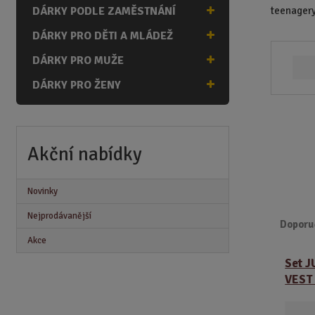
n
teenagery.
DÁRKY PODLE ZAMĚSTNÁNÍ
a
DÁRKY PRO DĚTI A MLÁDEŽ
DÁRKY PRO MUŽE
DÁRKY PRO ŽENY
Akční nabídky
Novinky
Nejprodávanější
Doporu
Akce
Ř
Set 
a
VEST
z
e
n