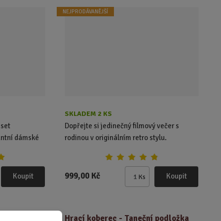
p
NEJPRODÁVANĚJŠÍ
o
č
e
t
SKLADEM 2 KS
 set
Dopřejte si jedinečný filmový večer s
antní dámské
rodinou v originálním retro stylu.
999,00 Kč
Koupit
Koupit
Ks
Z
m
ě
n
y
Hrací koberec - Taneční podložka