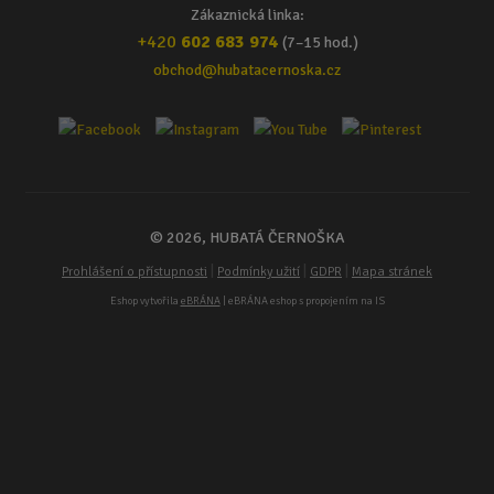
Zákaznická linka:
+420
602 683 974
(7–15 hod.)
obchod@hubatacernoska.cz
© 2026, HUBATÁ ČERNOŠKA
|
|
|
Prohlášení o přístupnosti
Podmínky užití
GDPR
Mapa stránek
Eshop vytvořila
eBRÁNA
| eBRÁNA eshop s propojením na IS