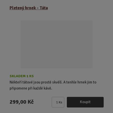
m
ě
Pletený hrnek - Táta
n
i
t
p
o
č
e
t
SKLADEM 1 KS
Někteří tátové jsou prostě skvělí. A tenhle hrnek jim to
připomene při každé kávě.
299,00 Kč
Koupit
Ks
Z
m