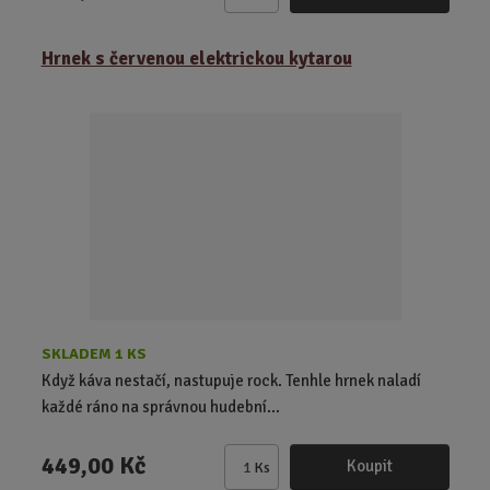
Z
m
ě
Hrnek s červenou elektrickou kytarou
n
i
t
p
o
č
e
t
SKLADEM 1 KS
Když káva nestačí, nastupuje rock. Tenhle hrnek naladí
každé ráno na správnou hudební...
449,00 Kč
Koupit
Ks
Z