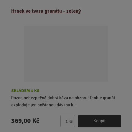
ě
Hrnek ve tvaru granátu - zelený
n
i
t
p
o
č
e
t
SKLADEM 1 KS
Pozor, nebezpečně dobrá káva na obzoru! Tenhle granát
exploduje jen pořádnou dávkou k...
369,00 Kč
Koupit
Ks
Z
m