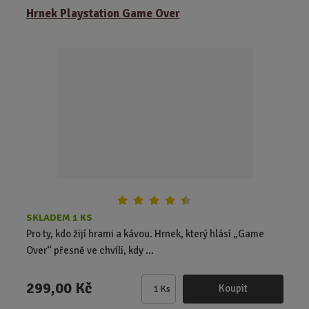
ě
Hrnek Playstation Game Over
n
i
t
p
o
č
e
t
SKLADEM 1 KS
Pro ty, kdo žijí hrami a kávou. Hrnek, který hlásí „Game
Over“ přesně ve chvíli, kdy ...
299,00 Kč
Koupit
Ks
Z