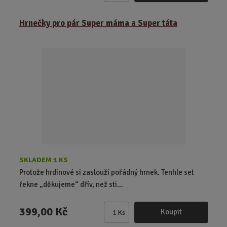
m
ě
Hrnečky pro pár Super máma a Super táta
n
i
t
p
o
č
e
t
SKLADEM 1 KS
Protože hrdinové si zaslouží pořádný hrnek. Tenhle set
řekne „děkujeme“ dřív, než sti...
399,00 Kč
Koupit
Ks
Z