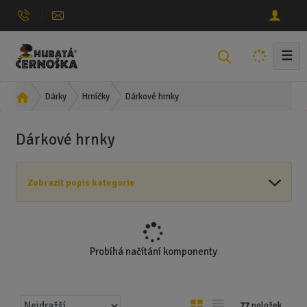
☰
V
y
h
Ú
Dárkové hrnky
Dárky
Hrníčky
l
v
e
o
Dárkové hrnky
d
d
n
a
í
t
Zobrazit popis kategorie
s
t
r
a
n
Probíhá načítání komponenty
a
Ř
O
T
77
položek