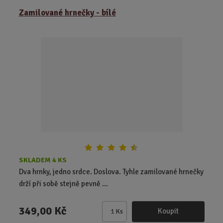
ě
Zamilované hrnečky - bílé
n
i
t
p
o
č
e
t
SKLADEM 4 KS
Dva hrnky, jedno srdce. Doslova. Tyhle zamilované hrnečky
drží při sobě stejně pevně ...
349,00 Kč
Koupit
Ks
Z