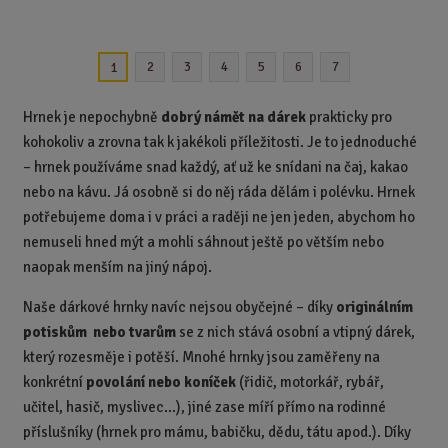
m
ě
n
2
3
4
5
6
7
1
i
t
p
Hrnek je nepochybně
dobrý námět na dárek
prakticky pro
o
kohokoliv a zrovna tak k jakékoli příležitosti. Je to jednoduché
č
– hrnek používáme snad každý, ať už ke snídani na čaj, kakao
e
nebo na kávu. Já osobně si do něj ráda dělám i polévku. Hrnek
t
potřebujeme doma i v práci a raději ne jen jeden, abychom ho
nemuseli hned mýt a mohli sáhnout ještě po větším nebo
naopak menším na jiný nápoj.
Naše dárkové hrnky navíc nejsou obyčejné – díky
originálním
potiskům nebo tvarům
se z nich stává osobní a vtipný dárek,
který rozesměje i potěší. Mnohé hrnky jsou zaměřeny na
konkrétní
povolání nebo koníček
(řidič, motorkář, rybář,
učitel, hasič, myslivec…), jiné zase míří přímo na rodinné
příslušníky (hrnek pro mámu, babičku, dědu, tátu apod.). Díky