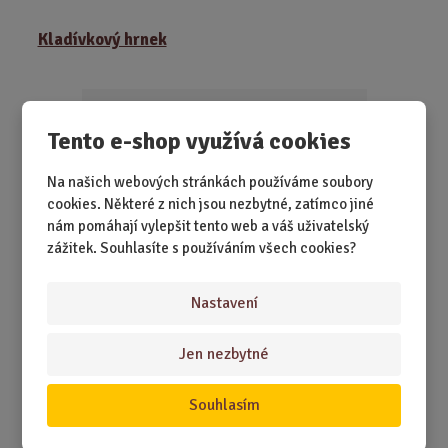
m
ě
Kladívkový hrnek
n
i
t
p
Tento e-shop využívá cookies
o
č
Na našich webových stránkách používáme soubory
e
cookies. Některé z nich jsou nezbytné, zatímco jiné
t
nám pomáhají vylepšit tento web a váš uživatelský
zážitek. Souhlasíte s používáním všech cookies?
Nastavení
SKLADEM 1 KS
Když kutil odkládá nářadí, měl by mít aspoň hrnek ve
Jen nezbytné
stejném stylu.
Souhlasím
349,00 Kč
Koupit
Ks
Z
m