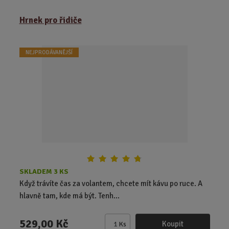
m
ě
Hrnek pro řidiče
n
i
t
NEJPRODÁVANĚJŠÍ
p
o
č
e
t
SKLADEM 3 KS
Když trávíte čas za volantem, chcete mít kávu po ruce. A
hlavně tam, kde má být. Tenh...
529,00 Kč
Koupit
Ks