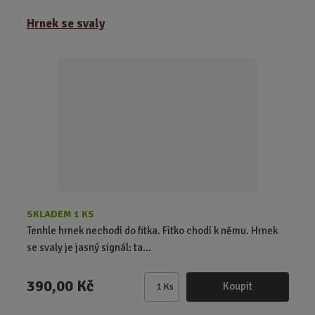
m
ě
Hrnek se svaly
n
i
t
p
o
č
e
t
SKLADEM 1 KS
Tenhle hrnek nechodí do fitka. Fitko chodí k němu. Hrnek
se svaly je jasný signál: ta...
390,00 Kč
Koupit
Ks
Z
m