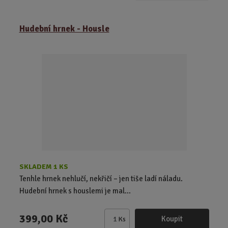
m
ě
Hudební hrnek - Housle
n
i
t
p
o
č
e
t
SKLADEM 1 KS
Tenhle hrnek nehlučí, nekřičí – jen tiše ladí náladu.
Hudební hrnek s houslemi je mal...
399,00 Kč
Koupit
Ks
Z