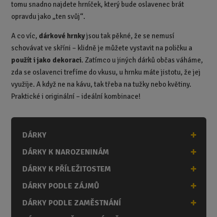
tomu snadno najdete hrníček, který bude oslavenec brát
opravdu jako „ten svůj“.
A co víc,
dárkové hrnky
jsou tak pěkné, že se nemusí
schovávat ve skříni – klidně je můžete vystavit na poličku a
použít i jako dekoraci
. Zatímco u jiných dárků občas váháme,
zda se oslavenci trefíme do vkusu, u hrnku máte jistotu, že jej
využije. A když ne na kávu, tak třeba na tužky nebo květiny.
Praktické i originální – ideální kombinace!
DÁRKY
DÁRKY K NAROZENINÁM
DÁRKY K PŘÍLEŽITOSTEM
DÁRKY PODLE ZÁJMŮ
DÁRKY PODLE ZAMĚSTNÁNÍ