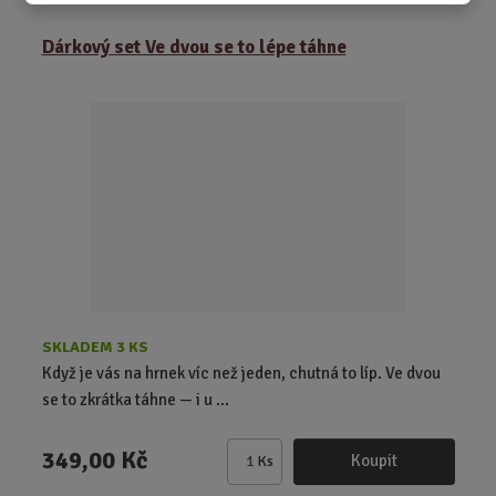
ě
Dárkový set Ve dvou se to lépe táhne
n
i
t
p
o
č
e
t
SKLADEM 3 KS
Když je vás na hrnek víc než jeden, chutná to líp. Ve dvou
se to zkrátka táhne — i u ...
349,00 Kč
Koupit
Ks
Z