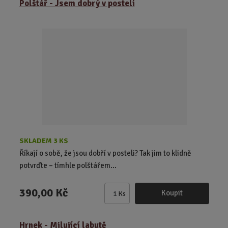
Polštář - Jsem dobrý v posteli
n
i
t
p
o
č
e
t
SKLADEM 3 KS
Říkají o sobě, že jsou dobří v posteli? Tak jim to klidně
potvrďte – tímhle polštářem...
390,00 Kč
Koupit
Ks
Z
m
ě
Hrnek - Milující labutě