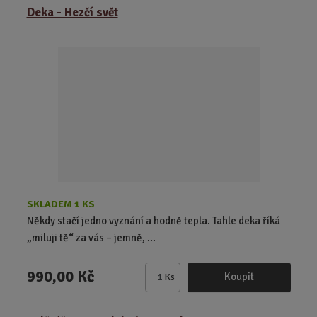
z
r
b
Deka - Hezčí svět
e
á
u
n
z
l
í
k
k
p
o
o
r
o
v
v
d
ý
ý
u
v
v
k
ý
ý
t
p
p
ů
i
i
s
s
SKLADEM 1 KS
Někdy stačí jedno vyznání a hodně tepla. Tahle deka říká
„miluji tě“ za vás – jemně, ...
990,00 Kč
Koupit
Ks
Z
m
ě