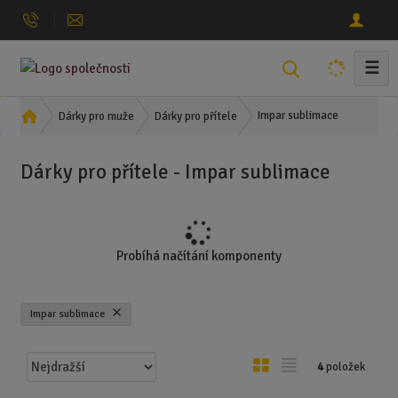
☰
V
y
h
Ú
Impar sublimace
Dárky pro muže
Dárky pro přítele
l
v
o
e
Dárky pro přítele - Impar sublimace
d
d
n
a
í
t
s
t
Probíhá načítání komponenty
r
a
n
Impar sublimace
a
Ř
O
T
4
položek
a
b
a