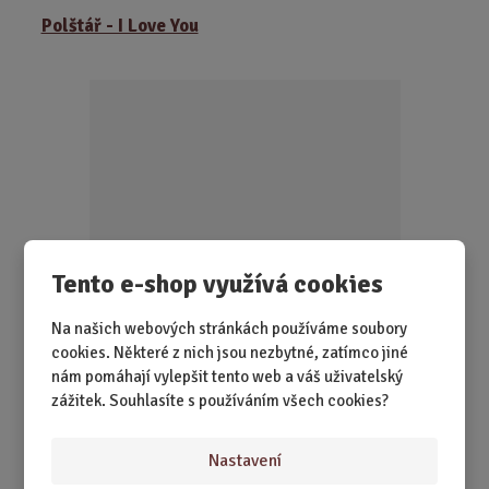
Polštář - I Love You
n
i
t
p
o
č
e
t
Tento e-shop využívá cookies
SKLADEM 2 KS
Na našich webových stránkách používáme soubory
Říct „Miluji tě“ jde i beze slov. Tenhle polštář to za vás
cookies. Některé z nich jsou nezbytné, zatímco jiné
zopakuje klidně stokrát de...
nám pomáhají vylepšit tento web a váš uživatelský
zážitek. Souhlasíte s používáním všech cookies?
249,00 Kč
Koupit
Ks
Z
Nastavení
m