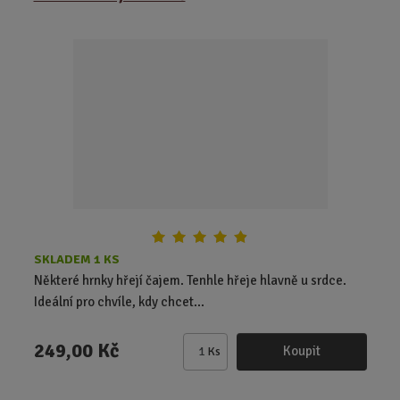
n
i
t
p
o
č
e
t
SKLADEM 1 KS
Některé hrnky hřejí čajem. Tenhle hřeje hlavně u srdce.
Ideální pro chvíle, kdy chcet...
249,00 Kč
Koupit
Ks
Z
m
ě