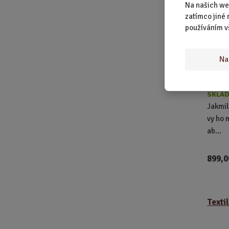
Na našich we
zatímco jiné 
používáním v
Na
SKLAD
Jakmil
vy ho 
ab...
899,0
Texti