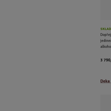
o
d
u
k
t
ů
SKLAD
Dopřej
jedine
alkohol
3 790
Deka 