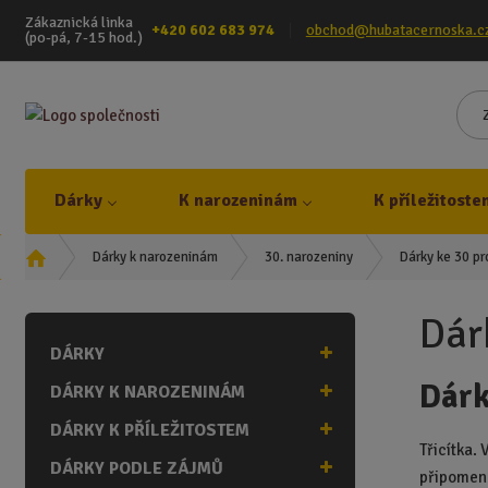
Zákaznická linka
+420 602 683 974
obchod@hubatacernoska.c
(po-pá, 7-15 hod.)
Dárky
K narozeninám
K příležitoste
Ú
Dárky ke 30 p
Dárky k narozeninám
30. narozeniny
v
o
Dár
d
DÁRKY
n
í
Dárk
DÁRKY K NAROZENINÁM
s
t
DÁRKY K PŘÍLEŽITOSTEM
r
Třicítka. 
DÁRKY PODLE ZÁJMŮ
a
připomene