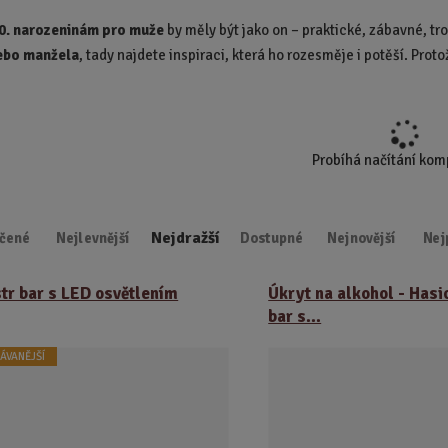
d
30. narozeninám pro muže
by měly být jako on – praktické, zábavné, tro
u
ebo manžela
, tady najdete inspiraci, která ho rozesměje i potěší. Prot
k
t
.
.
.
Probíhá načítání ko
Nejdražší
čené
Nejlevnější
Dostupné
Nejnovější
Nej
tr bar s LED osvětlením
Úkryt na alkohol - Hasic
bar s...
ÁVANĚJŠÍ