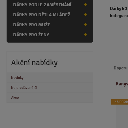
n
DÁRKY PODLE ZAMĚSTNÁNÍ
a
Dárky k 
DÁRKY PRO DĚTI A MLÁDEŽ
kolegu n
DÁRKY PRO MUŽE
DÁRKY PRO ŽENY
Akční nabídky
Doporu
Novinky
Ř
Kanys
a
Nejprodávanější
z
e
Akce
NEJPROD
n
í
p
r