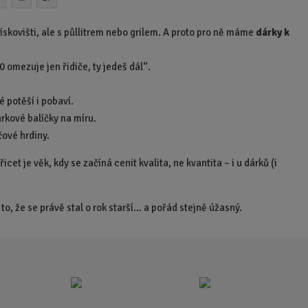
t
p
a pískovišti, ale s půllitrem nebo grilem. A proto pro ně máme
dárky k
o
č
0 omezuje jen řidiče, ty jedeš dál“.
e
t
é potěší i pobaví.
árkové balíčky na míru.
čové hrdiny.
cet je věk, kdy se začíná cenit kvalita, ne kvantita – i u dárků (i
o, že se právě stal o rok starší… a pořád stejně úžasný.