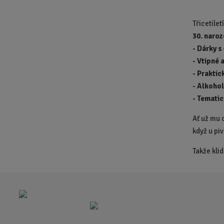
Třicetilet
30. naro
-
Dárky s
- Vtipné 
-
Praktic
-
Alkohol
-
Tematic
Ať už mu d
když u piv
Takže kli