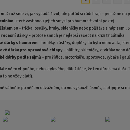
t
t
p
p
í muži už sice ví, jak vypadá život, ale pořád si rádi hrají – jen už ne n
o
o
zeninám
, které vystihnou jejich smysl pro humor i životní postoj.
č
č
 číslem 30
– trička, osušky, hrnky, skleničky nebo polštáře s nápisem „3
e
e
a recesní dárky
– protože smích je nejlepší recept na krizi třicátníka.
t
t
ké dárky s humorem
– hrníčky, zástěry, doplňky do bytu nebo auta, kter
ové dárky pro opravdové chlapy
– půllitry, skleničky, otvíráky nebo d
ké dárky podle zájmů
– pro řidiče, motorkáře, sportovce, rybáře i gau
áte něco vtipného, nebo stylového, důležité je, že ten dárek má duši. Tři
a to ne vždy platí).
dně sáhněte po něčem odvážném, co mu vykouzlí úsměv, a připijte si na t