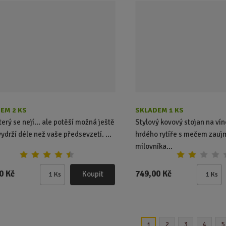
p
p
o
o
č
č
e
e
t
t
EM 2 KS
SKLADEM 1 KS
který se nejí… ale potěší možná ještě
Stylový kovový stojan na ví
vydrží déle než vaše předsevzetí. ...
hrdého rytíře s mečem zau
milovníka...
0 Kč
749,00 Kč
Koupit
Ks
Ks
Z
Z
m
m
ě
ě
n
n
i
i
2
3
4
5
1