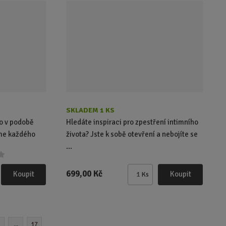
p
o
č
e
t
SKLADEM 1 KS
no v podobě
Hledáte inspiraci pro zpestření intimního
jme každého
života? Jste k sobě otevření a nebojíte se
...
699,00 Kč
Koupit
Koupit
Ks
Z
m
ě
n
i
...
17