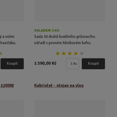
v
v
ý
ý
p
p
i
i
s
s
SKLADEM 3 KS
ý a velmi
Sada 30 druhů kvalitního grilovacího
 hasičáku.
nářadí v pevném hliníkovém kufru.
1 590,00 Kč
Koupit
Koupit
Ks
Z
m
ě
n
k 1200W
Kabriolet - stojan na víno
i
t
p
o
č