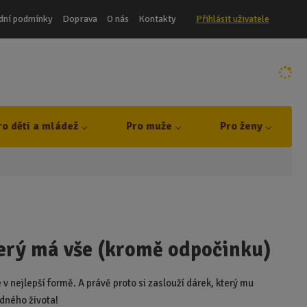
dní podmínky
Doprava
O nás
Kontakty
Přihlásit uživatele
ro děti a mládež
Pro muže
Pro ženy
erý má vše (kromě odpočinku)
je v nejlepší formě. A právě proto si zaslouží dárek, který mu
ádného života!