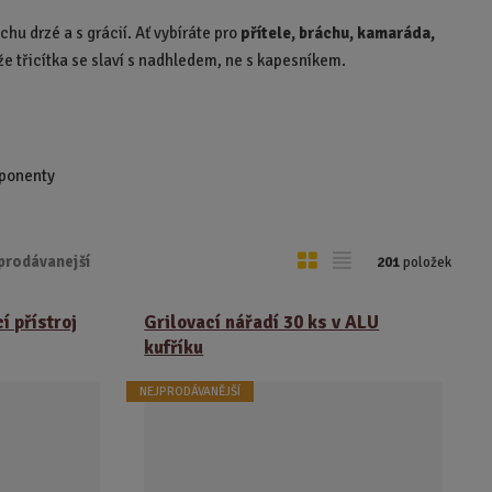
chu drzé a s grácií. Ať vybíráte pro
přítele, bráchu, kamaráda,
ože třicítka se slaví s nadhledem, ne s kapesníkem.
mponenty
O
T
prodávanejší
201
položek
b
a
r
b
í přístroj
Grilovací nářadí 30 ks v ALU
á
u
kufříku
z
l
NEJPRODÁVANĚJŠÍ
k
k
o
o
v
v
ý
ý