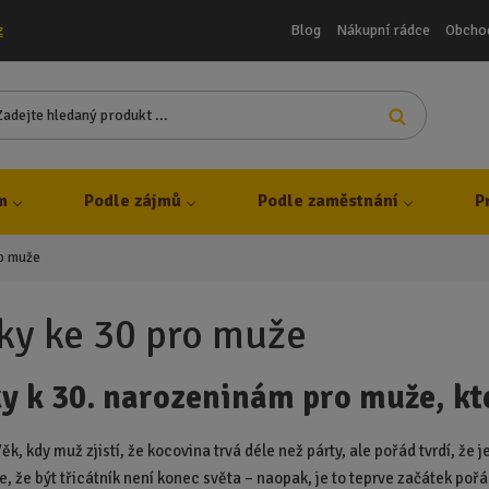
Blog
Nákupní rádce
Obcho
z
Z
Vyhledat
a
d
e
j
m
Podle zájmů
Podle zaměstnání
P
t
e
ro muže
h
l
e
ky ke 30 pro muže
d
a
y k 30. narozeninám pro muže, kt
n
ý
p
Věk, kdy muž zjistí, že kocovina trvá déle než párty, ale pořád tvrdí, že 
r
, že být třicátník není konec světa – naopak, je to teprve začátek poř
o