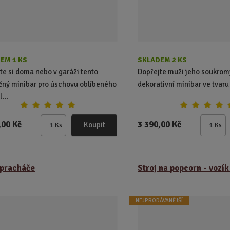
EM 1 KS
SKLADEM 2 KS
te si doma nebo v garáži tento
Dopřejte muži jeho soukrom
čný minibar pro úschovu oblíbeného
dekorativní minibar ve tvaru
...
,00 Kč
3 390,00 Kč
Koupit
Ks
Ks
Z
Z
m
m
ě
ě
n
n
pracháče
Stroj na popcorn - vozí
i
i
t
t
p
p
NEJPRODÁVANĚJŠÍ
o
o
č
č