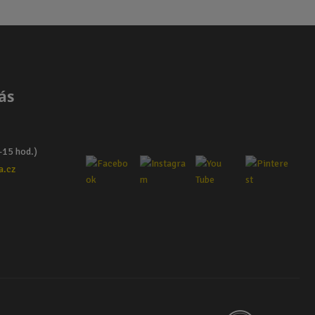
ás
–15 hod.)
a.cz