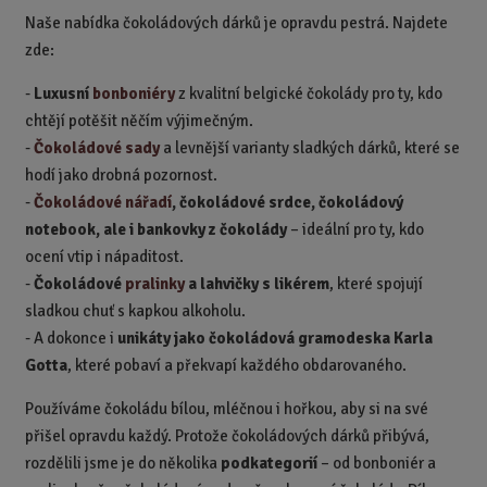
p
Naše nabídka čokoládových dárků je opravdu pestrá. Najdete
o
zde:
č
e
-
Luxusní
bonboniéry
z kvalitní belgické čokolády pro ty, kdo
t
chtějí potěšit něčím výjimečným.
-
Čokoládové sady
a levnější varianty sladkých dárků, které se
hodí jako drobná pozornost.
-
Čokoládové nářadí
, čokoládové srdce, čokoládový
notebook, ale i bankovky z čokolády
– ideální pro ty, kdo
ocení vtip i nápaditost.
-
Čokoládové
pralinky
a lahvičky s likérem
, které spojují
sladkou chuť s kapkou alkoholu.
-
A dokonce i
unikáty jako čokoládová gramodeska Karla
Gotta
, které pobaví a překvapí každého obdarovaného.
Používáme čokoládu bílou, mléčnou i hořkou, aby si na své
přišel opravdu každý. Protože čokoládových dárků přibývá,
rozdělili jsme je do několika
podkategorií
– od bonboniér a