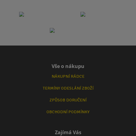
Vše o nákupu
NÁKUPNÍ RÁDCE
TERMÍNY ODESLÁNÍ ZBOŽÍ
ZPŮSOB DORUČENÍ
OBCHODNÍ PODMÍNKY
Zajímá Vás