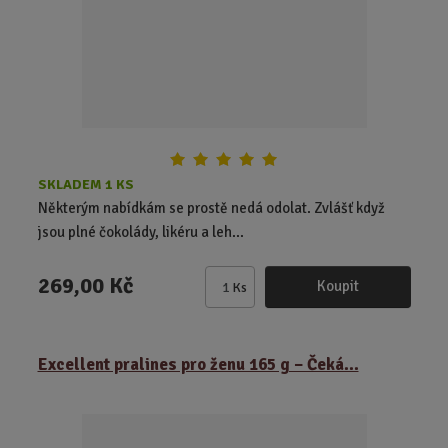
č
e
t
SKLADEM 1 KS
Některým nabídkám se prostě nedá odolat. Zvlášť když
jsou plné čokolády, likéru a leh...
269,00 Kč
Koupit
Ks
Z
m
ě
Excellent pralines pro ženu 165 g – Čeká...
n
i
t
p