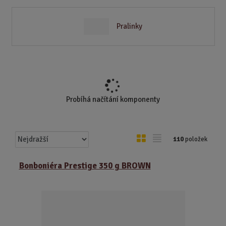
Pralinky
Probíhá načítání komponenty
Ř
O
T
110
položek
a
b
a
z
r
b
Bonboniéra Prestige 350 g BROWN
e
á
u
n
z
l
í
k
k
p
o
o
r
o
v
v