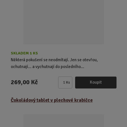
o
č
e
t
SKLADEM 1 KS
Některá pokušení se neodmítají. Jen se otevřou,
ochutnají… a vychutnají do posledního...
269,00 Kč
Koupit
Ks
Z
m
ě
Čokoládový tablet v plechové krabičce
n
i
t
p