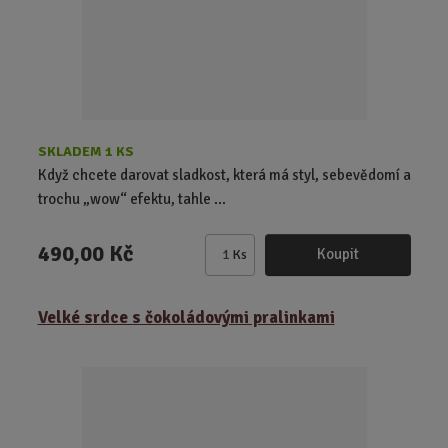
d
ý
ý
u
v
v
k
ý
ý
t
p
p
ů
i
i
s
s
SKLADEM 1 KS
Když chcete darovat sladkost, která má styl, sebevědomí a
trochu „wow“ efektu, tahle ...
490,00 Kč
Koupit
Ks
Z
m
ě
Velké srdce s čokoládovými pralinkami
n
i
t
p
o
č