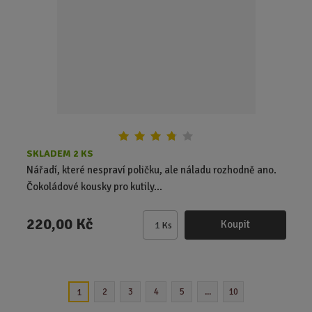
p
o
č
e
t
SKLADEM 2 KS
Nářadí, které nespraví poličku, ale náladu rozhodně ano.
Čokoládové kousky pro kutily...
220,00 Kč
Koupit
Ks
Z
m
ě
n
2
3
4
5
...
10
1
i
t