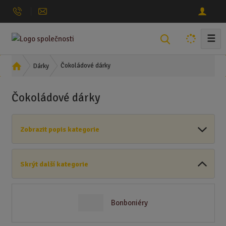
☰
V
y
h
Ú
Čokoládové dárky
Dárky
l
v
o
e
Čokoládové dárky
d
d
n
a
í
t
Zobrazit popis kategorie
s
t
r
Skrýt další kategorie
a
n
a
Bonboniéry