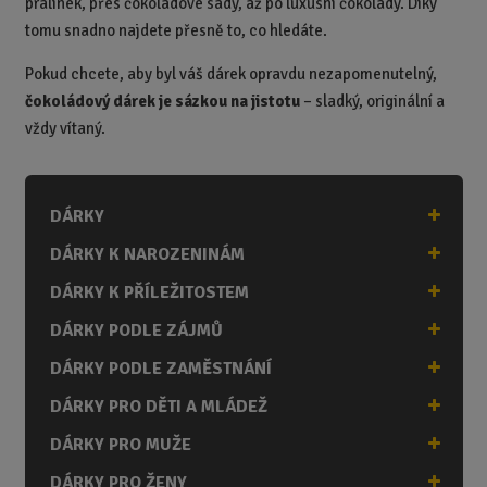
pralinek, přes čokoládové sady, až po luxusní čokolády. Díky
tomu snadno najdete přesně to, co hledáte.
Pokud chcete, aby byl váš dárek opravdu nezapomenutelný,
čokoládový dárek je sázkou na jistotu
– sladký, originální a
vždy vítaný.
DÁRKY
DÁRKY K NAROZENINÁM
DÁRKY K PŘÍLEŽITOSTEM
DÁRKY PODLE ZÁJMŮ
DÁRKY PODLE ZAMĚSTNÁNÍ
DÁRKY PRO DĚTI A MLÁDEŽ
DÁRKY PRO MUŽE
DÁRKY PRO ŽENY