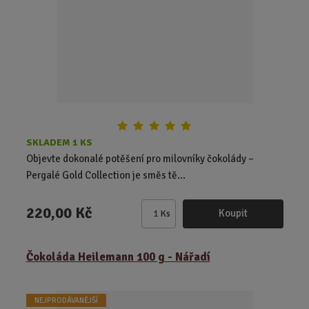
o
č
e
t
SKLADEM 1 KS
Objevte dokonalé potěšení pro milovníky čokolády –
Pergalé Gold Collection je směs tě...
220,00 Kč
Koupit
Ks
Z
m
ě
Čokoláda Heilemann 100 g - Nářadí
n
i
t
NEJPRODÁVANĚJŠÍ