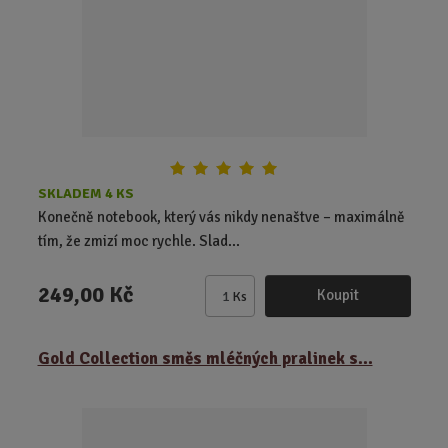
č
e
t
SKLADEM 4 KS
Konečně notebook, který vás nikdy nenaštve – maximálně
tím, že zmizí moc rychle. Slad...
249,00 Kč
Koupit
Ks
Z
m
ě
Gold Collection směs mléčných pralinek s...
n
i
t
p