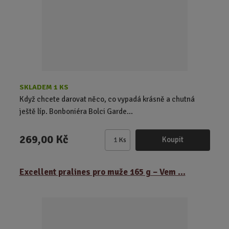
o
č
e
t
SKLADEM 1 KS
Když chcete darovat něco, co vypadá krásně a chutná
ještě líp. Bonboniéra Bolci Garde...
269,00 Kč
Koupit
Ks
Z
m
ě
Excellent pralines pro muže 165 g – Vem ...
n
i
t
p
o