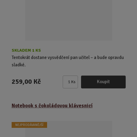
č
e
t
SKLADEM 1 KS
Tentokrát dostane vysvědčení pan učitel – a bude opravdu
sladké.
259,00 Kč
Koupit
Ks
Z
m
ě
Notebook s čokoládovou klávesnicí
n
i
t
NEJPRODÁVANĚJŠÍ
p
o