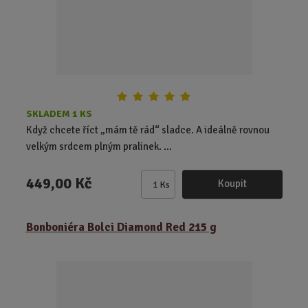
e
t
SKLADEM 1 KS
Když chcete říct „mám tě rád“ sladce. A ideálně rovnou
velkým srdcem plným pralinek. ...
449,00 Kč
Koupit
Ks
Z
m
ě
Bonboniéra Bolci Diamond Red 215 g
n
i
t
p
o