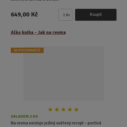
649,00 Kč
Koupit
Ks
Z
m
ě
Alko kniha - Jak na revma
n
i
t
NEJPRODÁVANĚJŠÍ
p
o
č
e
t
SKLADEM 2 KS
Na revma existuje jediný ověřený recept – poctivá