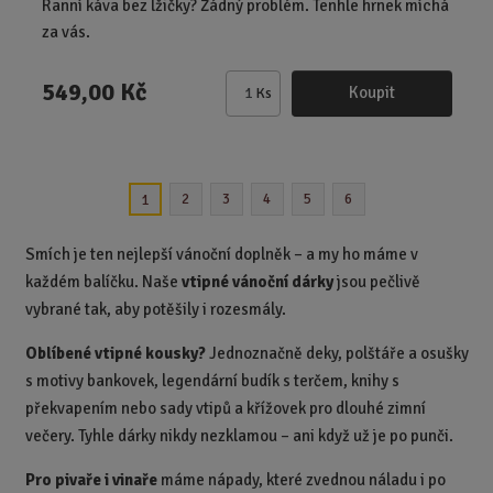
Ranní káva bez lžičky? Žádný problém. Tenhle hrnek míchá
za vás.
549,00 Kč
Koupit
Ks
Z
m
ě
n
2
3
4
5
6
1
i
t
p
Smích je ten nejlepší vánoční doplněk – a my ho máme v
o
každém balíčku. Naše
vtipné vánoční dárky
jsou pečlivě
č
vybrané tak, aby potěšily i rozesmály.
e
t
Oblíbené vtipné kousky?
Jednoznačně deky, polštáře a osušky
s motivy bankovek, legendární budík s terčem, knihy s
překvapením nebo sady vtipů a křížovek pro dlouhé zimní
večery. Tyhle dárky nikdy nezklamou – ani když už je po punči.
Pro pivaře i vinaře
máme nápady, které zvednou náladu i po