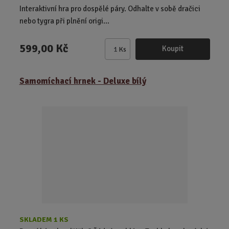
Interaktivní hra pro dospělé páry. Odhalte v sobě dračici
nebo tygra při plnění origi...
599,00 Kč
Koupit
Ks
Z
m
ě
Samomíchací hrnek - Deluxe bílý
n
i
t
p
o
č
e
t
SKLADEM 1 KS