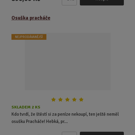
Z
m
ě
Osuška pracháče
n
i
t
NEJPRODÁVANĚJŠÍ
p
o
č
e
t
SKLADEM 2 KS
Kdo tvrdí, že štěstí si za peníze nekoupí, ten ještě neměl
osušku Pracháče! Hebká, pr...