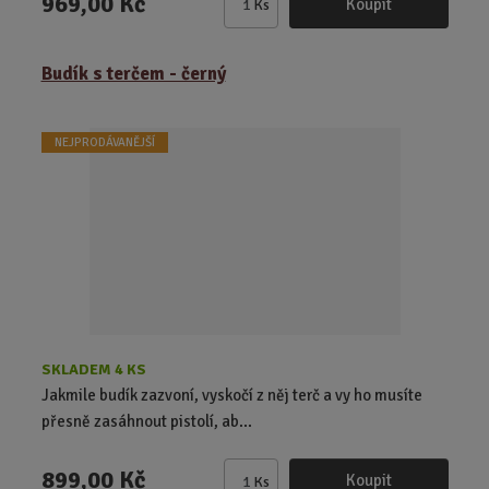
969,00 Kč
Koupit
Ks
Z
m
ě
Budík s terčem - černý
n
i
t
NEJPRODÁVANĚJŠÍ
p
o
č
e
t
SKLADEM 4 KS
Jakmile budík zazvoní, vyskočí z něj terč a vy ho musíte
přesně zasáhnout pistolí, ab...
899,00 Kč
Koupit
Ks