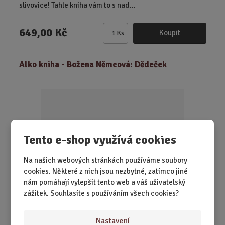
slivovice! Tahle kniha vám to s nad...
649,00 Kč
Koupit
Ks
Z
m
ě
Alko kniha - Božena Němcová: Dědeček
n
i
t
p
o
č
Tento e-shop využívá cookies
e
t
Na našich webových stránkách používáme soubory
cookies. Některé z nich jsou nezbytné, zatímco jiné
nám pomáhají vylepšit tento web a váš uživatelský
zážitek. Souhlasíte s používáním všech cookies?
SKLADEM 2 KS
Nastavení
Když se Dědeček od Boženy Němcové vydá z knihovny na