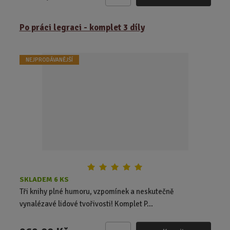
Z
m
ě
Po práci legraci - komplet 3 díly
n
i
t
NEJPRODÁVANĚJŠÍ
p
o
č
e
t
SKLADEM 6 KS
Tři knihy plné humoru, vzpomínek a neskutečně
vynalézavé lidové tvořivosti! Komplet P...