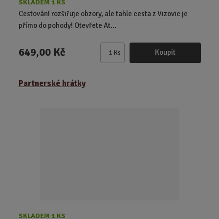
SKLADEM 1 KS
Cestování rozšiřuje obzory, ale tahle cesta z Vizovic je
přímo do pohody! Otevřete At...
649,00 Kč
Koupit
Ks
Z
m
ě
Partnerské hrátky
n
i
t
p
o
č
e
t
SKLADEM 1 KS