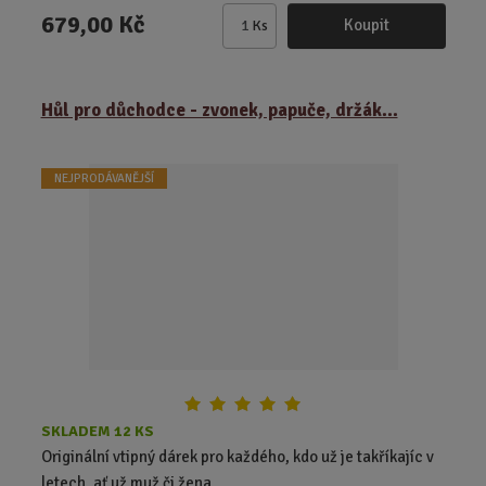
679,00 Kč
Koupit
Ks
Z
m
ě
Hůl pro důchodce - zvonek, papuče, držák...
n
i
t
NEJPRODÁVANĚJŠÍ
p
o
č
e
t
SKLADEM 12 KS
Originální vtipný dárek pro každého, kdo už je takříkajíc v
letech, ať už muž či žena...