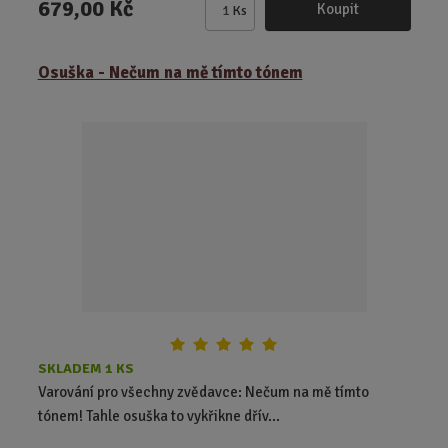
679,00 Kč
Koupit
Ks
Z
m
ě
Osuška - Nečum na mě tímto tónem
n
i
t
p
o
č
e
t
SKLADEM 1 KS
Varování pro všechny zvědavce: Nečum na mě tímto
tónem! Tahle osuška to vykřikne dřív...