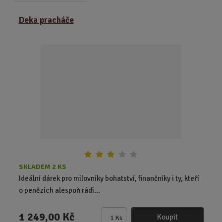
a
b
a
z
r
b
Deka pracháče
e
á
u
n
z
l
í
k
k
p
o
o
r
o
v
v
d
ý
ý
u
v
v
k
ý
ý
t
p
p
ů
i
i
s
s
SKLADEM 2 KS
Ideální dárek pro milovníky bohatství, finančníky i ty, kteří
o penězích alespoň rádi...
1 249,00 Kč
Koupit
Ks