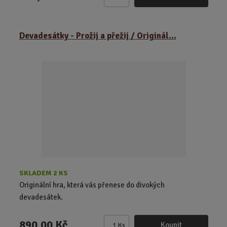
Z
m
ě
Devadesátky - Prožij a přežij / Originál...
n
i
t
p
o
č
e
t
SKLADEM 2 KS
Originální hra, která vás přenese do divokých
devadesátek.
890,00 Kč
Koupit
Ks