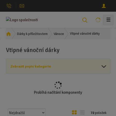
☰
V
y
h
Ú
Vtipné vánoční dárky
Dárky k příležitostem
Vánoce
l
v
o
e
Vtipné vánoční dárky
d
d
n
a
í
t
Zobrazit popis kategorie
s
t
r
a
n
Probíhá načítání komponenty
a
Ř
O
T
72
položek