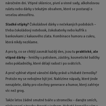
náročném dni. Vtipné sklenice, pivní a vinné sady, alkoholovou
ruletu nebo dárky s tekutým obsahem, které se postarají o
veselou atmosféru.
Sladké vtípky?
Čokoládové dárky v nečekaných podobách –
třeba čokoládový notebook, čokobaterky nebo kufřík s
bankovkami z kakaového zlata. Kombinace humoru a cukru,
která nikdy nezklame.
A pro ty, co se chtějí zasmát každý den, jsou tu
praktické, ale
vtipné dárky
– hrníčky s potiskem, zástěry, kosmetické balíčky
nebo pokladničky, které dělají radost i po svátcích.
A proč vybírat vtipné vánoční dárky právě u Hubaté černošky?
Protože my se nebojíme být jiní. Nabízíme nápady, které jinde
nenajdete, dárky pro všechny generace a humor, který zahřeje
víc než grog.
Takže letos žádné smutné tváře u stromečku – darujte smích,
překvapení a trochu drzosti v jednom. Hubatá černoška vám s