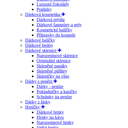
Luxusní čokolády
Pralinky
Dárková kosmetika
Dárková mýdla
Dárkové šampóny a gely
Kosmetické balíčky
Přípravky do koupele
Dárkové balíčky
Dárkové bedny
Dárkové sklenice
Narozeninové sklenice
Originální sklenice
Skleněné panáky
Skleněné půllitry
Skleničky na víno
Dárky s penězi
Dárky - peníze
Pokladničky a kasičky
Schránky na peníze
Dárky z lásky
Hrníčky
Dárkové hrnky
Hrnky na kávu
Narozeninové hrnky
Velké hrnky