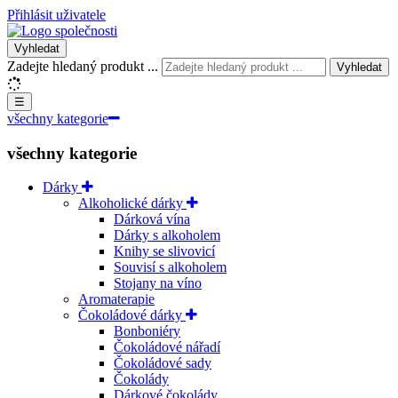
Přihlásit uživatele
Vyhledat
Zadejte hledaný produkt ...
Vyhledat
☰
všechny kategorie
všechny kategorie
Dárky
Alkoholické dárky
Dárková vína
Dárky s alkoholem
Knihy se slivovicí
Souvisí s alkoholem
Stojany na víno
Aromaterapie
Čokoládové dárky
Bonboniéry
Čokoládové nářadí
Čokoládové sady
Čokolády
Dárkové čokolády