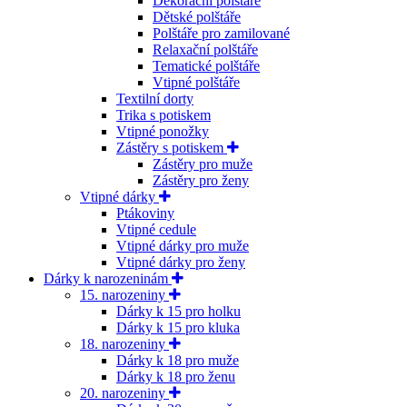
Dekorační polštáře
Dětské polštáře
Polštáře pro zamilované
Relaxační polštáře
Tematické polštáře
Vtipné polštáře
Textilní dorty
Trika s potiskem
Vtipné ponožky
Zástěry s potiskem
Zástěry pro muže
Zástěry pro ženy
Vtipné dárky
Ptákoviny
Vtipné cedule
Vtipné dárky pro muže
Vtipné dárky pro ženy
Dárky k narozeninám
15. narozeniny
Dárky k 15 pro holku
Dárky k 15 pro kluka
18. narozeniny
Dárky k 18 pro muže
Dárky k 18 pro ženu
20. narozeniny