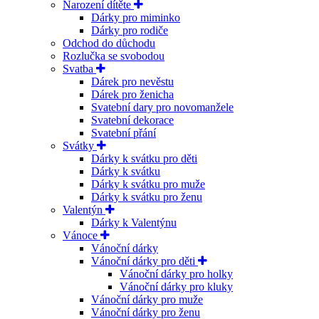
Narození dítěte
Dárky pro miminko
Dárky pro rodiče
Odchod do důchodu
Rozlučka se svobodou
Svatba
Dárek pro nevěstu
Dárek pro ženicha
Svatební dary pro novomanžele
Svatební dekorace
Svatební přání
Svátky
Dárky k svátku pro děti
Dárky k svátku
Dárky k svátku pro muže
Dárky k svátku pro ženu
Valentýn
Dárky k Valentýnu
Vánoce
Vánoční dárky
Vánoční dárky pro děti
Vánoční dárky pro holky
Vánoční dárky pro kluky
Vánoční dárky pro muže
Vánoční dárky pro ženu