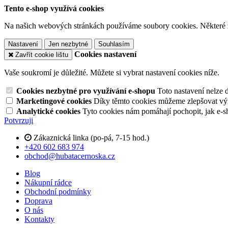
Tento e-shop využívá cookies
Na našich webových stránkách používáme soubory cookies. Některé z n
Nastavení
Jen nezbytné
Souhlasím
Cookies nastavení
Zavřít cookie lištu
Vaše soukromí je důležité. Můžete si vybrat nastavení cookies níže.
Cookies nezbytné pro využívání e-shopu
Toto nastavení nelze 
Marketingové cookies
Díky těmto cookies můžeme zlepšovat výko
Analytické cookies
Tyto cookies nám pomáhají pochopit, jak e-s
Potvrzuji
Zákaznická linka (po-pá, 7-15 hod.)
+420 602 683 974
obchod@hubatacernoska.cz
Blog
Nákupní rádce
Obchodní podmínky
Doprava
O nás
Kontakty