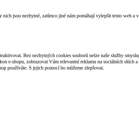
ich jsou nezbytné, zatímco jiné nám pomáhají vylepšit tento web a vá
deaktivovat. Bez nezbytných cookies souborů nelze naše služby smyslu
n e-shopu, zobrazovat Vám relevantní reklamu na sociálních sítích a 
hop používáte. S jejich pomocí ho můžeme zlepšovat.