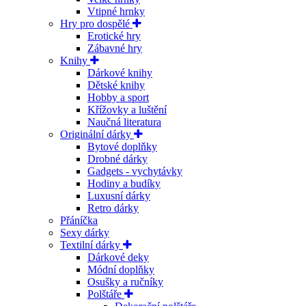
Vtipné hrnky
Hry pro dospělé
Erotické hry
Zábavné hry
Knihy
Dárkové knihy
Dětské knihy
Hobby a sport
Křížovky a luštění
Naučná literatura
Originální dárky
Bytové doplňky
Drobné dárky
Gadgets - vychytávky
Hodiny a budíky
Luxusní dárky
Retro dárky
Přáníčka
Sexy dárky
Textilní dárky
Dárkové deky
Módní doplňky
Osušky a ručníky
Polštáře