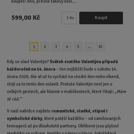
koupel? Ano, přesně takový koší...
599,00 Kč
Koupit
Ks
Z
m
ě
n
2
3
4
5
...
10
1
i
t
p
Kdy se slaví Valentýn?
Svátek svatého Valentýna připadá
o
každoročně na 14. února
– ten nejbližší bude v sobotu 14.
č
února 2026. Ale ať už to vychází na všední den nebo víkend,
e
stojí za to tento den oslavit. Protože Valentýn není jen o
t
velkých gestech, ale hlavně o maličkostech, které říkají:
„Mám
tě rád.“
V naší nabídce najdete
romantické, sladké, vtipné i
symbolické dárky
, které potěší každého – od zamilovaných
teenagerů až po dlouholeté partnery. Oblíbené jsou plyšoví
medvídci se srdcem, hrníčky s nápisy o lásce, čokoládová