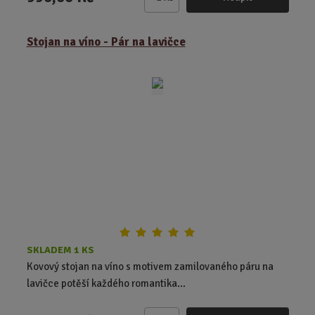
Z
m
ě
Stojan na víno - Pár na lavičce
n
i
t
p
o
č
e
t
SKLADEM 1 KS
Kovový stojan na víno s motivem zamilovaného páru na
lavičce potěší každého romantika...