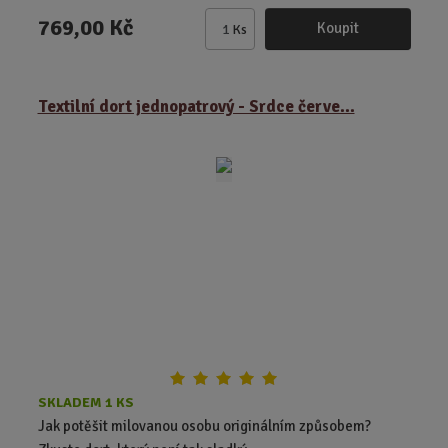
769,00 Kč
Koupit
Ks
Z
m
ě
Textilní dort jednopatrový - Srdce červe...
n
i
t
p
o
č
e
t
SKLADEM 1 KS
Jak potěšit milovanou osobu originálním způsobem?