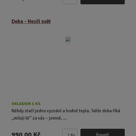
Z
m
ě
Deka - Hezčí svět
n
i
t
p
o
č
e
t
SKLADEM 1 KS
Někdy stačí jedno vyznání a hodně tepla. Tahle deka říká
„miluji tě“ za vás – jemně, ...
990,00 Kč
Koupit
Ks