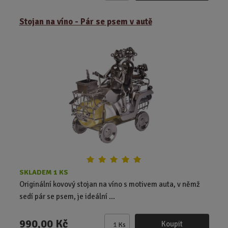
m
ě
Stojan na víno - Pár se psem v autě
n
i
t
p
o
č
e
t
SKLADEM 1 KS
Originální kovový stojan na víno s motivem auta, v němž
sedí pár se psem, je ideální ...
990,00 Kč
Koupit
Ks