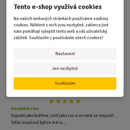
790,00 Kč
Koupit
Ks
Tento e-shop využívá cookies
Z
m
Na našich webových stránkách používáme soubory
ě
Oranžová kytice v proutěném koši
cookies. Některé z nich jsou nezbytné, zatímco jiné
n
nám pomáhají vylepšit tento web a váš uživatelský
i
zážitek. Souhlasíte s používáním všech cookies?
t
NEJPRODÁVANĚJŠÍ
p
o
Nastavení
č
e
Jen nezbytné
t
Souhlasím
SKLADEM 3 KS
Vypadá jako květina, voní jako sen a ve vaně se rozpustí.
Tahle oranžová kytice má ro...