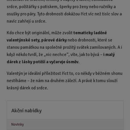
srdce, polštářky s potiskem, šperky pro ženy nebo ručníky a
osušky pro páry. Tyto drobnosti dokážou říct víc než tisíc slov a
navíc zahřejí u srdce.
Kdo chce být originální, může zvolit
tematicky laděné
valentýnské sety, párové dárky
nebo drobnosti, které se
stanou památkou na společně prožitý svátek zamilovaných. A i
když někdo tvrdí, že „nic nechce“, víte, jak to bývá –
i malý
dárek z lásky potěší a vyčaruje úsměv
.
Valentýn je ideální příležitost říct to, co někdy v běžném shonu
nestíháme – že nám na druhém záleží. A právě k tomu slouží
krásný dárek od srdce.
Akční nabídky
Novinky