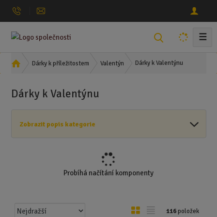
☰
V
y
h
Ú
Dárky k Valentýnu
Dárky k příležitostem
Valentýn
l
v
o
e
Dárky k Valentýnu
d
d
n
a
í
t
Zobrazit popis kategorie
s
t
r
a
n
Probíhá načítání komponenty
a
Ř
O
T
116
položek