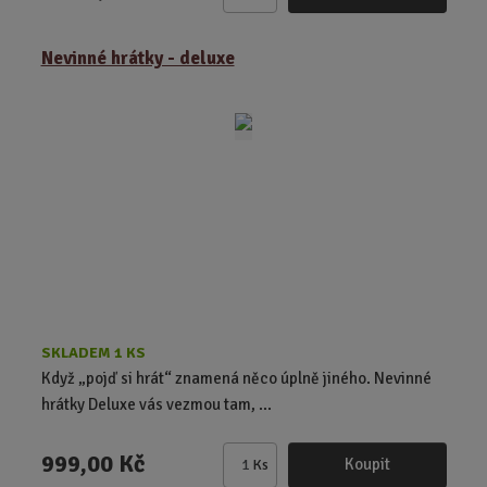
Z
m
ě
Nevinné hrátky - deluxe
n
i
t
p
o
č
e
t
SKLADEM 1 KS
Když „pojď si hrát“ znamená něco úplně jiného. Nevinné
hrátky Deluxe vás vezmou tam, ...
999,00 Kč
Koupit
Ks
Z