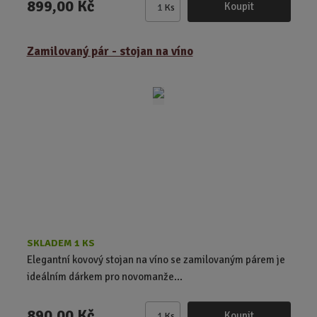
899,00 Kč
Koupit
Ks
Z
m
ě
Zamilovaný pár - stojan na víno
n
i
t
p
o
č
e
t
SKLADEM 1 KS
Elegantní kovový stojan na víno se zamilovaným párem je
ideálním dárkem pro novomanže...
890,00 Kč
Koupit
Ks