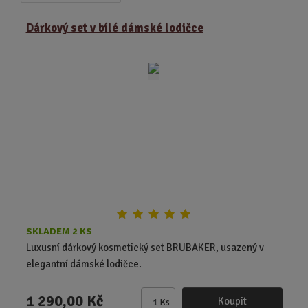
a
b
a
z
r
b
Dárkový set v bílé dámské lodičce
e
á
u
n
z
l
í
k
k
p
o
o
r
o
v
v
d
ý
ý
u
v
v
k
ý
ý
t
p
p
ů
i
i
s
s
SKLADEM 2 KS
Luxusní dárkový kosmetický set BRUBAKER, usazený v
elegantní dámské lodičce.
1 290,00 Kč
Koupit
Ks