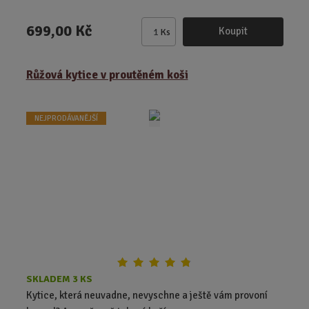
699,00 Kč
Koupit
Ks
Z
m
ě
Růžová kytice v proutěném koši
n
i
t
NEJPRODÁVANĚJŠÍ
p
o
č
e
t
SKLADEM 3 KS
Kytice, která neuvadne, nevyschne a ještě vám provoní