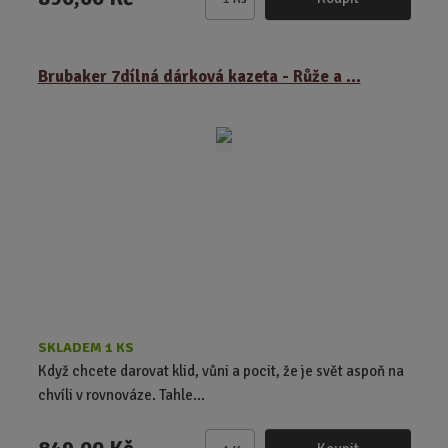
Z
m
ě
Brubaker 7dílná dárková kazeta - Růže a ...
n
i
t
p
o
č
e
t
SKLADEM 1 KS
Když chcete darovat klid, vůni a pocit, že je svět aspoň na
chvíli v rovnováze. Tahle...