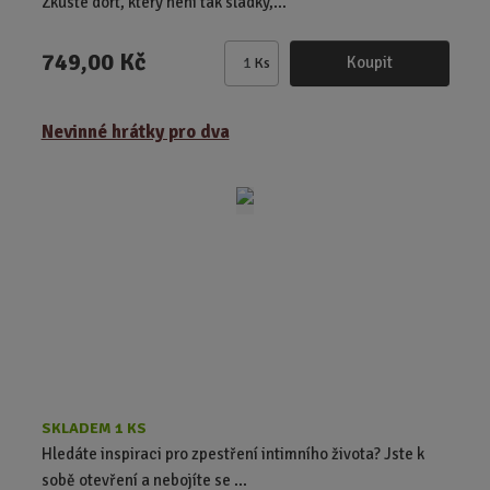
Zkuste dort, který není tak sladký,...
749,00 Kč
Koupit
Ks
Z
m
ě
Nevinné hrátky pro dva
n
i
t
p
o
č
e
t
SKLADEM 1 KS
Hledáte inspiraci pro zpestření intimního života? Jste k
sobě otevření a nebojíte se ...