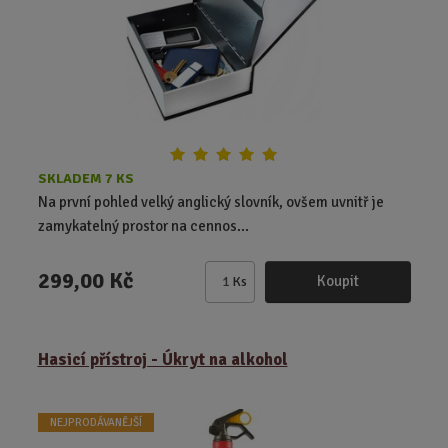
č
e
t
SKLADEM 7 KS
Na první pohled velký anglický slovník, ovšem uvnitř je
zamykatelný prostor na cennos...
299,00 Kč
Koupit
Ks
Z
m
ě
Hasicí přístroj - Úkryt na alkohol
n
i
t
NEJPRODÁVANĚJŠÍ
p
o