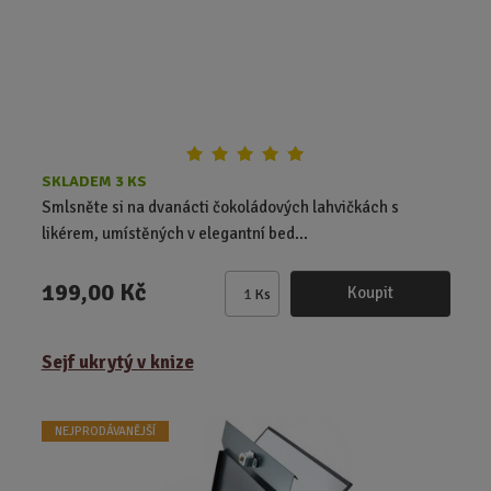
e
t
SKLADEM 3 KS
Smlsněte si na dvanácti čokoládových lahvičkách s
likérem, umístěných v elegantní bed...
199,00 Kč
Koupit
Ks
Z
m
ě
Sejf ukrytý v knize
n
i
t
NEJPRODÁVANĚJŠÍ
p
o