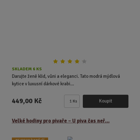
p
o
č
e
t
SKLADEM 6 KS
Darujte ženě klid, vůni a eleganci. Tato modrá mýdlová
kytice v luxusní dárkové krabi...
449,00 Kč
Koupit
Ks
Z
m
ě
Velké hodiny pro pivaře – U piva čas neř...
n
i
t