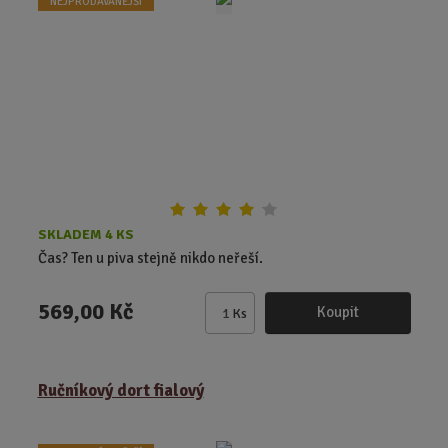
NEJPRODÁVANĚJŠÍ
p
o
č
e
t
SKLADEM 4 KS
Čas? Ten u piva stejně nikdo neřeší.
569,00 Kč
Koupit
Ks
Z
m
ě
Ručníkový dort fialový
n
i
t