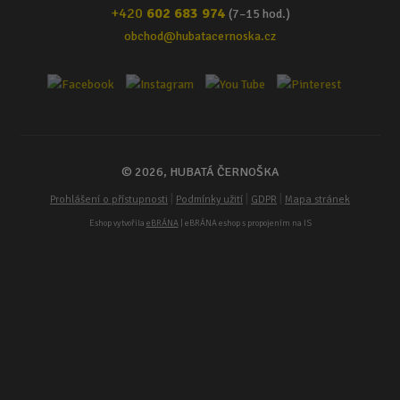
+420
602 683 974
(7–15 hod.)
obchod@hubatacernoska.cz
© 2026, HUBATÁ ČERNOŠKA
|
|
|
Prohlášení o přístupnosti
Podmínky užití
GDPR
Mapa stránek
Eshop vytvořila
eBRÁNA
| eBRÁNA eshop s propojením na IS