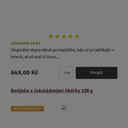
u
v
v
k
ý
ý
t
p
p
ů
i
i
s
s
SKLADEM 10 KS
Originální vtipný dárek pro každého, kdo už je takříkajíc v
letech, ať už muž či žena...
649,00 Kč
Koupit
Ks
Z
m
ě
Bedýnka s čokoládovými likérky 108 g
n
i
t
NEJPRODÁVANĚJŠÍ
p
o
č