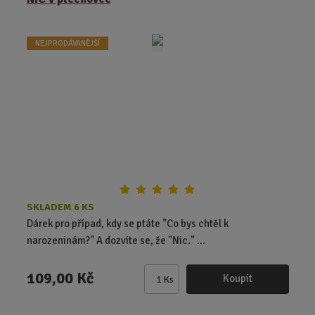
i
t
NEJPRODÁVANĚJŠÍ
p
o
č
e
t
SKLADEM 6 KS
Dárek pro případ, kdy se ptáte "Co bys chtěl k
narozeninám?" A dozvíte se, že "Nic." ...
109,00 Kč
Koupit
Ks
Z
m