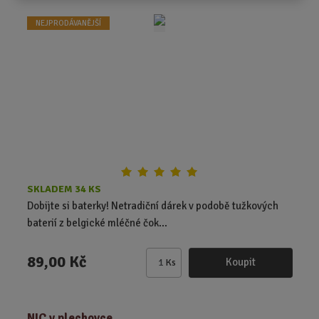
i
t
NEJPRODÁVANĚJŠÍ
p
o
č
e
t
SKLADEM 34 KS
Dobijte si baterky! Netradiční dárek v podobě tužkových
baterií z belgické mléčné čok...
89,00 Kč
Koupit
Ks
Z
m
ě
NIC v plechovce
n