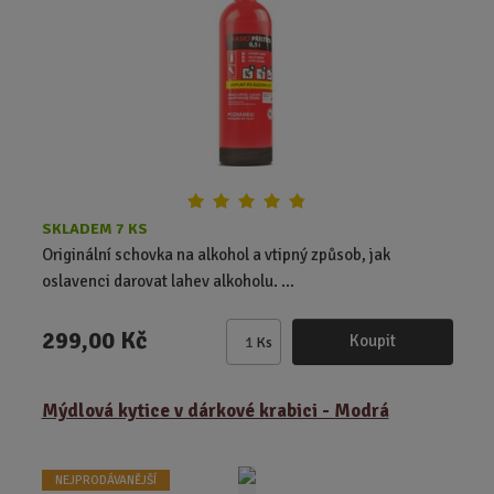
č
e
t
SKLADEM 7 KS
Originální schovka na alkohol a vtipný způsob, jak
oslavenci darovat lahev alkoholu. ...
299,00 Kč
Koupit
Ks
Z
m
ě
Mýdlová kytice v dárkové krabici - Modrá
n
i
t
NEJPRODÁVANĚJŠÍ