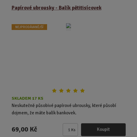
ě
Papírové ubrousky - Balík pětitisícovek
n
i
t
NEJPRODÁVANĚJŠÍ
p
o
č
e
t
SKLADEM 17 KS
Neskutečně působivé papírové ubrousky, které působí
dojmem, že máte balík bankovek.
69,00 Kč
Koupit
Ks
Z