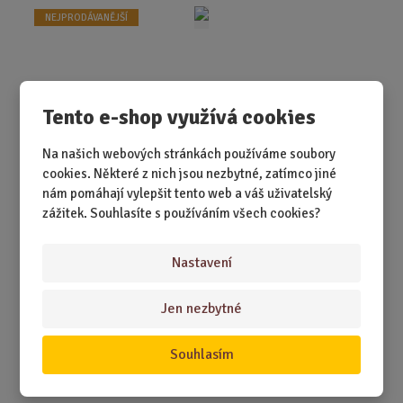
t
NEJPRODÁVANĚJŠÍ
p
o
č
e
Tento e-shop využívá cookies
t
Na našich webových stránkách používáme soubory
cookies. Některé z nich jsou nezbytné, zatímco jiné
nám pomáhají vylepšit tento web a váš uživatelský
zážitek. Souhlasíte s používáním všech cookies?
SKLADEM 3 KS
Když trávíte čas za volantem, chcete mít kávu po ruce. A
Nastavení
hlavně tam, kde má být. Tenh...
Jen nezbytné
529,00 Kč
Koupit
Ks
Z
m
Souhlasím
ě
Čokoládové baterky Choco Energy
n