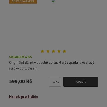
NEJPRODÁVANĚJŠÍ
p
o
č
e
t
SKLADEM 4 KS
Originální dárek v podobě dortu, který vypadá jako pravý
sladký dort, ovšem...
599,00 Kč
Koupit
Ks
Z
m
ě
Hrnek pro řidiče
n
i