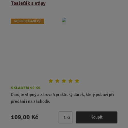
ě
Toaleťák s vtipy
n
i
t
NEJPRODÁVANĚJŠÍ
p
o
č
e
t
SKLADEM 10 KS
Darujte vtipný a zároveň praktický dárek, který pobaví při
předání i na záchodě.
109,00 Kč
Koupit
Ks
Z
m