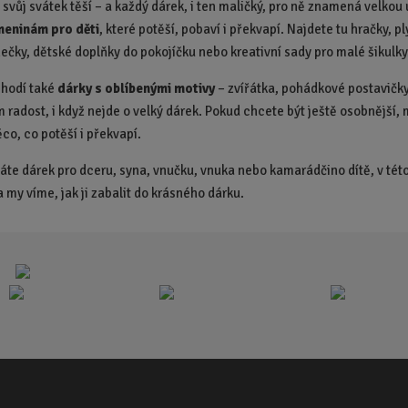
 svůj svátek těší – a každý dárek, i ten maličký, pro ně znamená velkou
o
o
meninám pro děti
, které potěší, pobaví i překvapí. Najdete tu hračky, 
č
č
nečky, dětské doplňky do pokojíčku nebo kreativní sady pro malé šikulky
e
e
t
t
 hodí také
dárky s oblíbenými motivy
– zvířátka, pohádkové postavičky
m radost, i když nejde o velký dárek. Pokud chcete být ještě osobnější,
co, co potěší i překvapí.
dáte dárek pro dceru, syna, vnučku, vnuka nebo kamarádčino dítě, v této
a my víme, jak ji zabalit do krásného dárku.