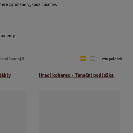
 které zaručeně vykouzlí úsměv.
mponenty
O
T
prodávanejší
296
položek
b
a
r
b
táhly
Hrací koberec - Taneční podložka
á
u
z
l
k
k
o
o
v
v
ý
ý
v
v
ý
ý