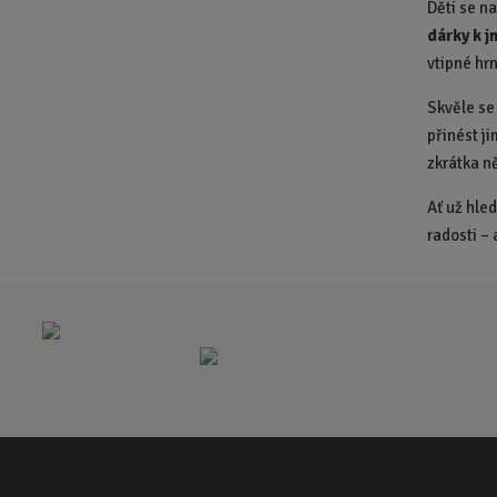
Děti se na
dárky k j
vtipné hr
Skvěle se
přinést ji
zkrátka ně
Ať už hle
radosti – 