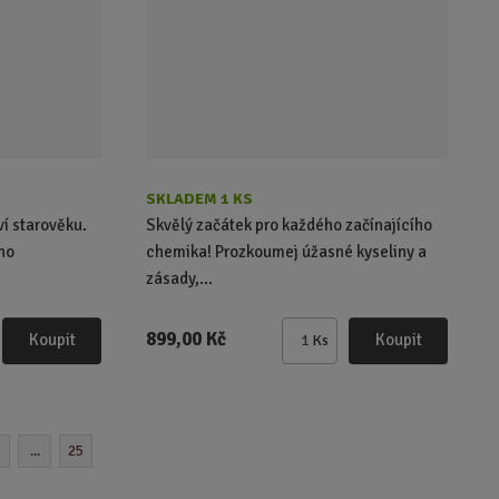
č
e
t
SKLADEM 1 KS
ví starověku.
Skvělý začátek pro každého začínajícího
ho
chemika! Prozkoumej úžasné kyseliny a
zásady,...
899,00 Kč
Koupit
Koupit
Ks
Z
m
ě
n
i
...
25
t
p