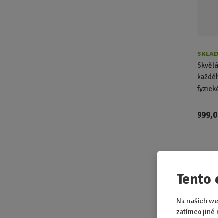
SKLAD
Skvělá
každéh
fyzické
999,0
Škola
Tento 
Na našich we
zatímco jiné 