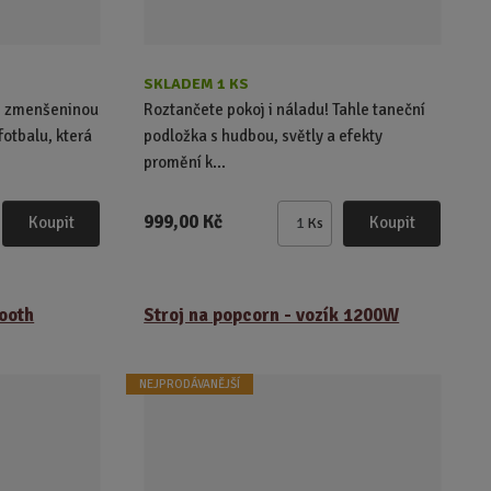
p
p
i
i
s
s
SKLADEM 1 KS
 se zmenšeninou
Roztančete pokoj i náladu! Tahle taneční
fotbalu, která
podložka s hudbou, světly a efekty
promění k...
999,00 Kč
Koupit
Koupit
Ks
Z
m
ě
n
ooth
Stroj na popcorn - vozík 1200W
i
t
p
NEJPRODÁVANĚJŠÍ
o
č
e
t