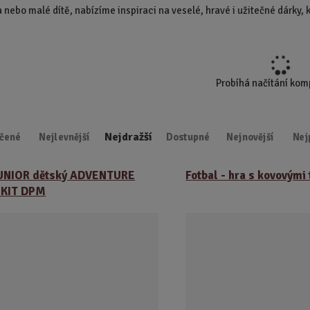
 nebo malé dítě, nabízíme inspiraci na veselé, hravé i užitečné dárky,
d
u
k
t
.
Probíhá načítání ko
.
.
Nejdražší
čené
Nejlevnější
Dostupné
Nejnovější
Nej
JUNIOR dětský ADVENTURE
Fotbal - hra s kovovými 
 KIT DPM