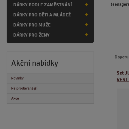
n
teenagera
DÁRKY PODLE ZAMĚSTNÁNÍ
a
DÁRKY PRO DĚTI A MLÁDEŽ
DÁRKY PRO MUŽE
DÁRKY PRO ŽENY
Doporu
Akční nabídky
Ř
Set 
a
Novinky
VEST
z
e
Nejprodávanější
n
Akce
í
p
r
o
d