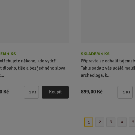
č
č
e
e
t
t
EM 1 KS
SKLADEM 1 KS
otřebujete někoho, kdo vydrží
Připravte se odhalit tajemst
t dlouho, tiše a bez jediného slova
Tahle sada z vás udělá malé
...
archeologa, k...
0 Kč
899,00 Kč
Koupit
Ks
Ks
Z
Z
m
m
ě
ě
n
n
i
i
2
3
4
5
1
t
t
p
p