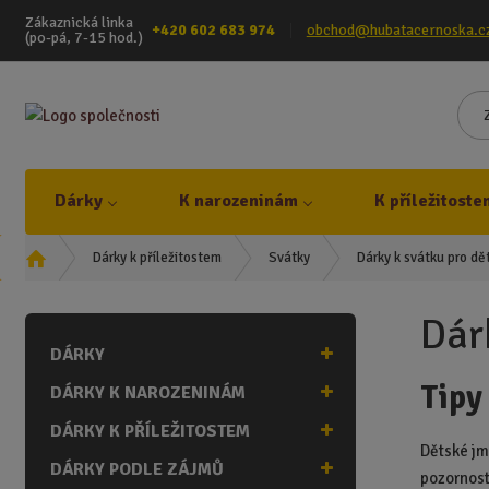
Zákaznická linka
+420 602 683 974
obchod@hubatacernoska.c
(po-pá, 7-15 hod.)
Dárky
K narozeninám
K příležitoste
Ú
Dárky k svátku pro dět
Dárky k příležitostem
Svátky
v
o
Dár
d
DÁRKY
n
í
Tipy
DÁRKY K NAROZENINÁM
s
t
DÁRKY K PŘÍLEŽITOSTEM
r
Dětské jm
DÁRKY PODLE ZÁJMŮ
a
pozornost