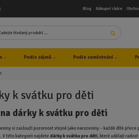
Blog
Nákupní rádce
Obcho
z
Z
Vyhledat
a
d
e
j
m
Podle zájmů
Podle zaměstnání
P
t
e
i
h
l
e
ky k svátku pro děti
d
a
 na dárky k svátku pro děti
n
ý
p
eniny si zaslouží pozornost stejně jako narozeniny – každé dítě přece
r
. V této kategorii najdete
dárky k svátku pro děti
, které udělají rados
o