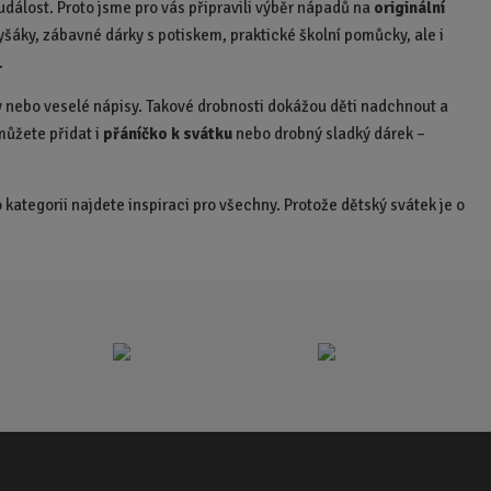
 událost. Proto jsme pro vás připravili výběr nápadů na
originální
o
plyšáky, zábavné dárky s potiskem, praktické školní pomůcky, ale i
č
.
e
t
 nebo veselé nápisy. Takové drobnosti dokážou děti nadchnout a
 můžete přidat i
přáníčko k svátku
nebo drobný sladký dárek –
 kategorii najdete inspiraci pro všechny. Protože dětský svátek je o