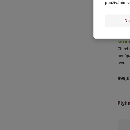
používáním v
Na
SKLAD
Chcete
nenápa
levi...
999,0
Plyš 