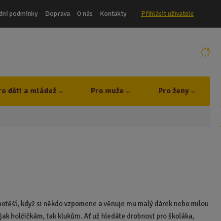
dní podmínky
Doprava
O nás
Kontakty
Přihlásit uživatele
ro děti a mládež
Pro muže
Pro ženy
 potěší, když si někdo vzpomene a věnuje mu malý dárek nebo milou
t jak holčičkám, tak klukům. Ať už hledáte drobnost pro školáka,