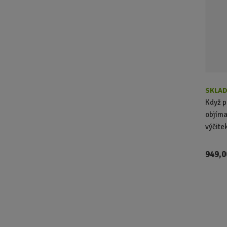
SKLAD
Když p
objíma
výčitek
949,0