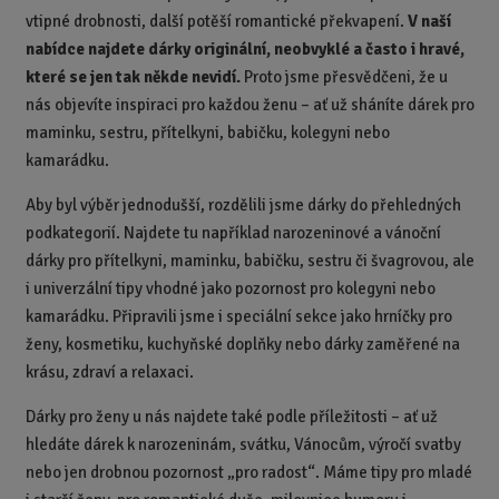
č
vtipné drobnosti, další potěší romantické překvapení.
V naší
e
nabídce najdete dárky originální, neobvyklé a často i hravé,
t
které se jen tak někde nevidí.
Proto jsme přesvědčeni, že u
nás objevíte inspiraci pro každou ženu – ať už sháníte dárek pro
maminku, sestru, přítelkyni, babičku, kolegyni nebo
kamarádku.
Aby byl výběr jednodušší, rozdělili jsme dárky do přehledných
podkategorií. Najdete tu například narozeninové a vánoční
dárky pro přítelkyni, maminku, babičku, sestru či švagrovou, ale
i univerzální tipy vhodné jako pozornost pro kolegyni nebo
kamarádku. Připravili jsme i speciální sekce jako hrníčky pro
ženy, kosmetiku, kuchyňské doplňky nebo dárky zaměřené na
krásu, zdraví a relaxaci.
Dárky pro ženy u nás najdete také podle příležitosti – ať už
hledáte dárek k narozeninám, svátku, Vánocům, výročí svatby
nebo jen drobnou pozornost „pro radost“. Máme tipy pro mladé