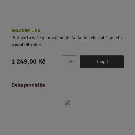
SKLADEM 1 KS
Protože ta vaše je prostě nejlepší. Tahle deka zahřeje tělo
a pohladí srdce.
1 249,00 Kč
Koupit
Ks
Z
m
ě
Deka pracháče
n
i
t
p
o
č
e
t