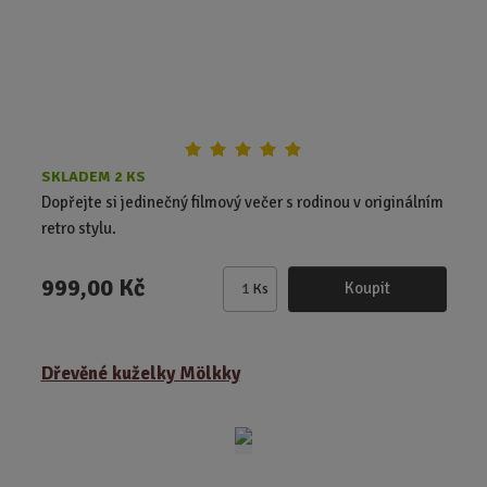
e
t
SKLADEM 2 KS
Dopřejte si jedinečný filmový večer s rodinou v originálním
retro stylu.
999,00 Kč
Koupit
Ks
Z
m
ě
Dřevěné kuželky Mölkky
n
i
t
p
o