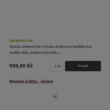
č
e
t
SKLADEM 1 KS
Skvělá venkovní hra z Finska vhodná pro každého bez
rozdílu věku, pohlaví a fyzické z...
999,00 Kč
Koupit
Ks
Z
m
ě
Nevinné hrátky - deluxe
n
i
t
p
o