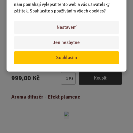
nám pomáhají vylepšit tento web a váš uživatelský
t
zážitek. Souhlasíte s používáním všech cookies?
Nastavení
Jen nezbytné
SKLADEM 2 KS
Protože někdy prostě potřebujete vypnout, zavřít se do
Souhlasím
koupelny a nechat svět, ať si ...
999,00 Kč
Koupit
Ks
Z
m
ě
Aroma difuzér - Efekt plamene
n
i
t
p
o