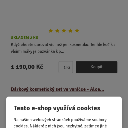
t
SKLADEM 2 KS
Když chcete darovat víc než jen kosmetiku. Tenhle košík s
vlčími máky je pozvánka k p...
1 190,00 Kč
Koupit
Ks
Z
m
ě
Dárkový kosmetický set ve vaničce - Aloe...
n
i
t
Tento e-shop využívá cookies
p
o
Na našich webových stránkách používáme soubory
č
cookies. Některé z nich jsou nezbytné, zatímco jiné
e