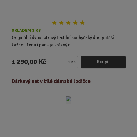
t
p
p
ů
i
i
s
s
SKLADEM 3 KS
Originální dvoupatrový textilní kuchyňský dort potěší
každou ženu i pár – je krásný n...
1 290,00 Kč
Koupit
Ks
Z
m
ě
Dárkový set v bílé dámské lodičce
n
i
t
p
o
č
e
t