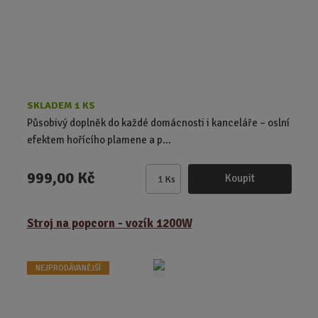
č
e
t
SKLADEM 1 KS
Působivý doplněk do každé domácnosti i kanceláře – oslní
efektem hořícího plamene a p...
999,00 Kč
Koupit
Ks
Z
m
ě
Stroj na popcorn - vozík 1200W
n
i
t
NEJPRODÁVANĚJŠÍ
p
o
č