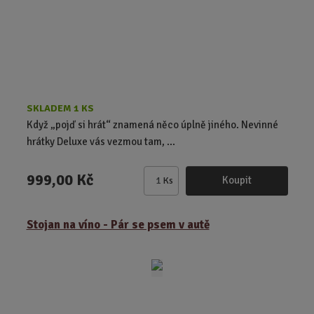
č
e
t
SKLADEM 1 KS
Když „pojď si hrát“ znamená něco úplně jiného. Nevinné
hrátky Deluxe vás vezmou tam, ...
999,00 Kč
Koupit
Ks
Z
m
ě
Stojan na víno - Pár se psem v autě
n
i
t
p
o
č