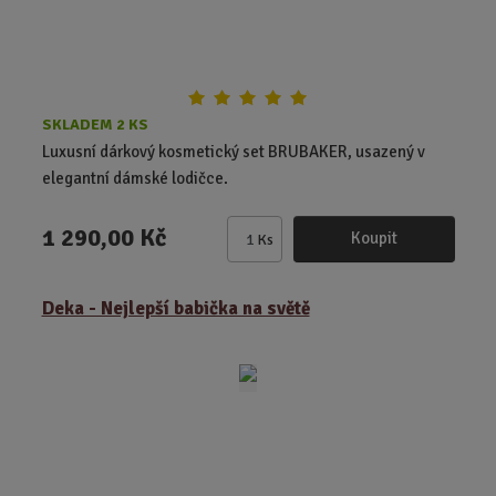
SKLADEM 2 KS
Luxusní dárkový kosmetický set BRUBAKER, usazený v
elegantní dámské lodičce.
1 290,00 Kč
Koupit
Ks
Z
m
ě
Deka - Nejlepší babička na světě
n
i
t
p
o
č
e
t