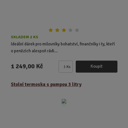
SKLADEM 2 KS
Ideální dárek pro milovníky bohatství, finančníky i ty, kteří
o penězích alespoň rádi...
1 249,00 Kč
Koupit
Ks
Z
m
ě
Stolní termoska s pumpou 3 litry
n
i
t
p
o
č
e