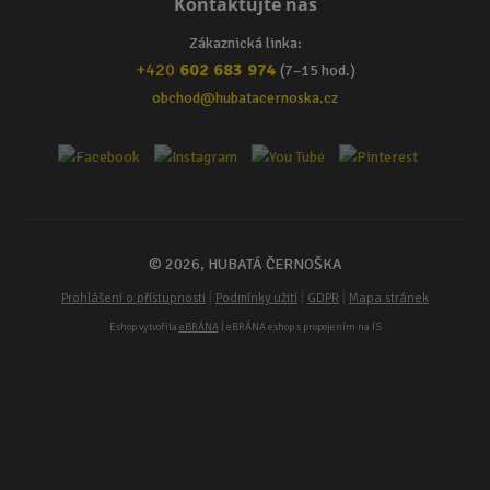
Kontaktujte nás
Zákaznická linka:
+420
602 683 974
(7–15 hod.)
obchod@hubatacernoska.cz
© 2026, HUBATÁ ČERNOŠKA
|
|
|
Prohlášení o přístupnosti
Podmínky užití
GDPR
Mapa stránek
Eshop vytvořila
eBRÁNA
| eBRÁNA eshop s propojením na IS