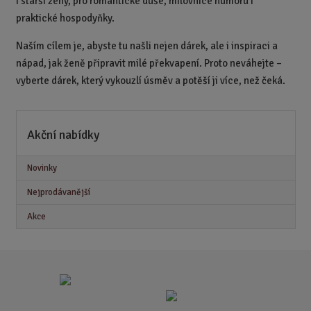
i starší ženy, pro romantické duše, milovnice humoru i
praktické hospodyňky.
Naším cílem je, abyste tu našli nejen dárek, ale i inspiraci a
nápad, jak ženě připravit milé překvapení. Proto neváhejte –
vyberte dárek, který vykouzlí úsměv a potěší ji více, než čeká.
Akční nabídky
Novinky
Nejprodávanější
Akce