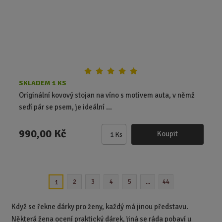
e
t
SKLADEM 1 KS
Originální kovový stojan na víno s motivem auta, v němž
sedí pár se psem, je ideální ...
990,00 Kč
Koupit
Ks
Z
m
ě
n
2
3
4
5
...
44
1
i
t
p
Když se řekne dárky pro ženy, každý má jinou představu.
o
Některá žena ocení praktický dárek, jiná se ráda pobaví u