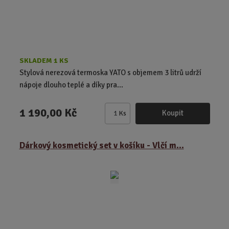
t
SKLADEM 1 KS
Stylová nerezová termoska YATO s objemem 3 litrů udrží
nápoje dlouho teplé a díky pra...
1 190,00 Kč
Koupit
Ks
Z
m
ě
Dárkový kosmetický set v košíku - Vlčí m...
n
i
t
p
o
č
e