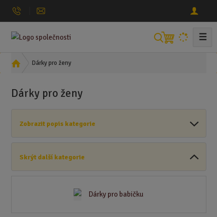
☰
V
y
h
Ú
Dárky pro ženy
l
v
o
e
Dárky pro ženy
d
d
n
a
í
t
Zobrazit popis kategorie
s
t
r
Skrýt další kategorie
a
n
a
Dárky pro babičku