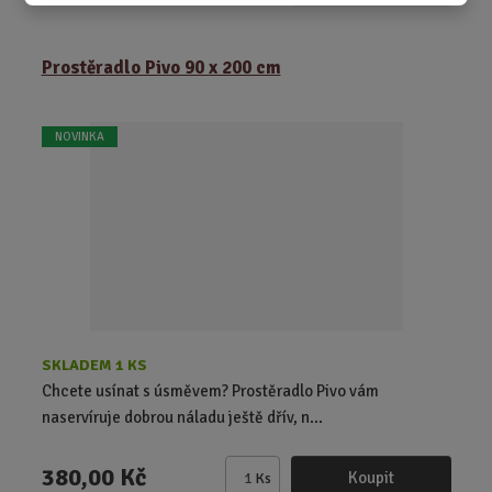
m
ě
Prostěradlo Pivo 90 x 200 cm
n
i
t
NOVINKA
p
o
č
e
t
SKLADEM 1 KS
Chcete usínat s úsměvem? Prostěradlo Pivo vám
naservíruje dobrou náladu ještě dřív, n...
380,00 Kč
Koupit
Ks
Z