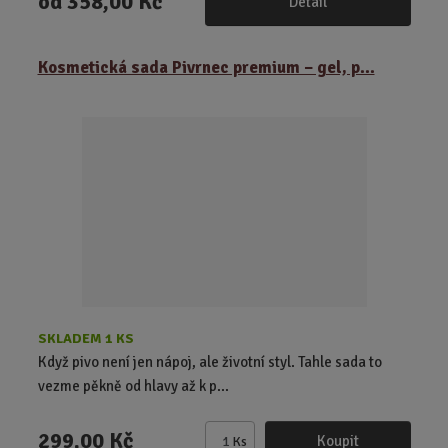
od
358,00 Kč
Detail
Kosmetická sada Pivrnec premium – gel, p...
SKLADEM 1 KS
Když pivo není jen nápoj, ale životní styl. Tahle sada to
vezme pěkně od hlavy až k p...
299,00 Kč
Koupit
Ks