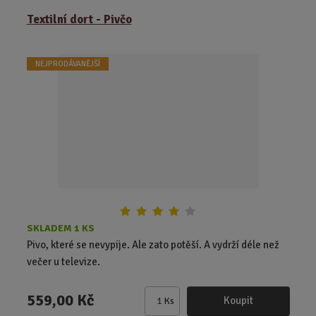
ě
Textilní dort - Pivčo
n
i
t
NEJPRODÁVANĚJŠÍ
p
o
č
e
t
SKLADEM 1 KS
Pivo, které se nevypije. Ale zato potěší. A vydrží déle než
večer u televize.
559,00 Kč
Koupit
Ks
Z