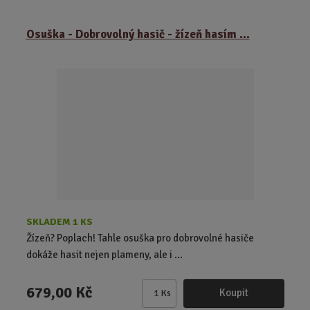
m
ě
Osuška - Dobrovolný hasič - žízeň hasím ...
n
i
t
p
o
č
e
t
SKLADEM 1 KS
Žízeň? Poplach! Tahle osuška pro dobrovolné hasiče
dokáže hasit nejen plameny, ale i ...
679,00 Kč
Koupit
Ks
Z