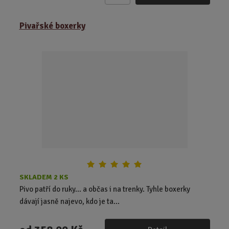
m
ě
Pivařské boxerky
n
i
t
p
o
č
e
t
SKLADEM 2 KS
Pivo patří do ruky… a občas i na trenky. Tyhle boxerky
dávají jasně najevo, kdo je ta...