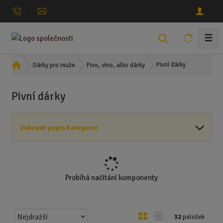
☰
V
y
h
Ú
Pivní dárky
Dárky pro muže
Pivo, víno, alko dárky
l
v
o
e
Pivní dárky
d
d
n
a
í
t
Zobrazit popis kategorie
s
t
r
a
n
Probíhá načítání komponenty
a
Ř
O
T
32
položek