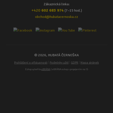
Zákaznická linka:
+420
602 683 974
(7–15 hod.)
obchod@hubatacernoska.cz
© 2026, HUBATÁ ČERNOŠKA
|
|
|
Prohlášení o přístupnosti
Podmínky užití
GDPR
Mapa stránek
Eshop vytvořila
eBRÁNA
| eBRÁNA eshop s propojením na IS