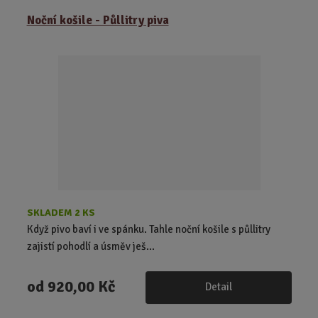
ě
Noční košile - Půllitry piva
n
i
t
p
o
č
e
t
SKLADEM 2 KS
Když pivo baví i ve spánku. Tahle noční košile s půllitry
zajistí pohodlí a úsměv ješ...
od
920,00 Kč
Detail