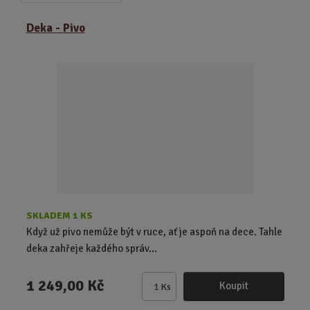
a
b
a
z
r
b
Deka - Pivo
e
á
u
n
z
l
í
k
k
p
o
o
r
o
v
v
d
ý
ý
u
v
v
k
ý
ý
t
p
p
ů
i
i
s
s
SKLADEM 1 KS
Když už pivo nemůže být v ruce, ať je aspoň na dece. Tahle
deka zahřeje každého správ...
1 249,00 Kč
Koupit
Ks
Z
m