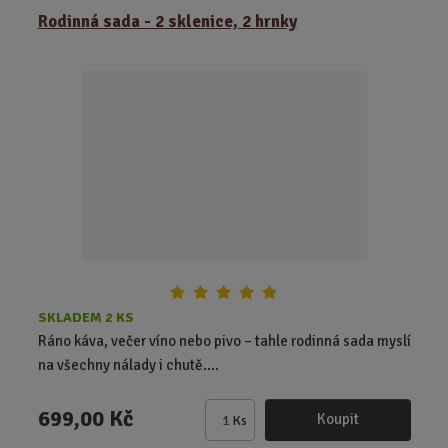
Rodinná sada - 2 sklenice, 2 hrnky
SKLADEM 2 KS
Ráno káva, večer víno nebo pivo – tahle rodinná sada myslí
na všechny nálady i chutě....
699,00 Kč
Koupit
Ks
Z