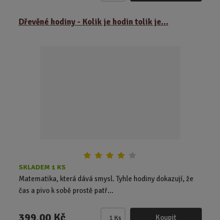
m
ě
Dřevěné hodiny - Kolik je hodin tolik je...
n
i
t
p
o
č
e
t
SKLADEM 1 KS
Matematika, která dává smysl. Tyhle hodiny dokazují, že
čas a pivo k sobě prostě patř...
399,00 Kč
Koupit
Ks