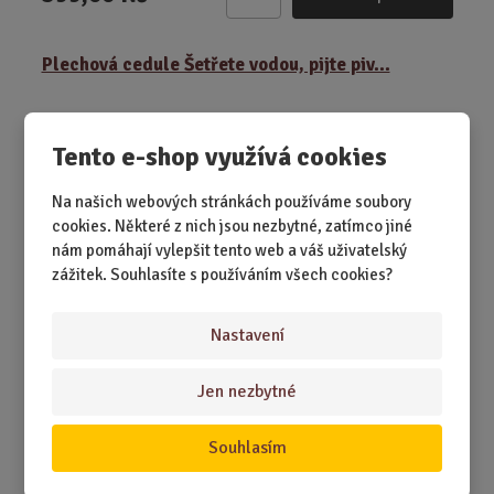
Z
m
ě
Plechová cedule Šetřete vodou, pijte piv...
n
i
t
NOVINKA
Tento e-shop využívá cookies
p
o
č
Na našich webových stránkách používáme soubory
e
cookies. Některé z nich jsou nezbytné, zatímco jiné
t
nám pomáhají vylepšit tento web a váš uživatelský
zážitek. Souhlasíte s používáním všech cookies?
Nastavení
SKLADEM 1 KS
Když chcete být ekologičtí po svém: šetřit vodu a… raději
Jen nezbytné
sáhnout po pivu. Tahle cedu...
Souhlasím
399,00 Kč
Koupit
Ks
Z