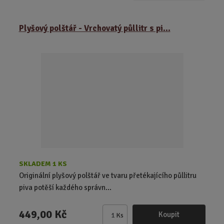
m
ě
Plyšový polštář - Vrchovatý půllitr s pi...
n
i
t
p
o
č
e
t
SKLADEM 1 KS
Originální plyšový polštář ve tvaru přetékajícího půllitru
piva potěší každého správn...
449,00 Kč
Koupit
Ks
Z