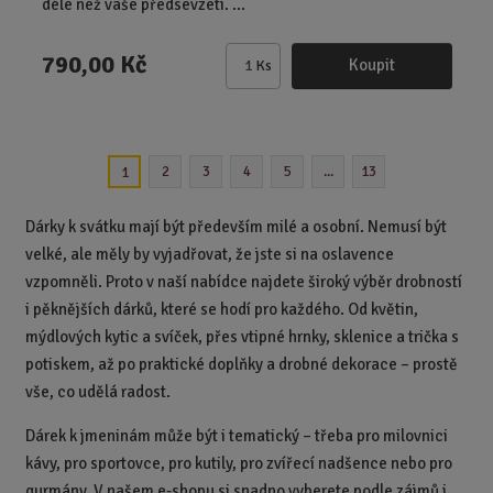
déle než vaše předsevzetí. ...
790,00 Kč
Koupit
Ks
Z
m
ě
n
2
3
4
5
...
13
1
i
t
p
Dárky k svátku mají být především milé a osobní. Nemusí být
o
velké, ale měly by vyjadřovat, že jste si na oslavence
č
vzpomněli. Proto v naší nabídce najdete široký výběr drobností
e
i pěknějších dárků, které se hodí pro každého. Od květin,
t
mýdlových kytic a svíček, přes vtipné hrnky, sklenice a trička s
potiskem, až po praktické doplňky a drobné dekorace – prostě
vše, co udělá radost.
Dárek k jmeninám může být i tematický – třeba pro milovnici
kávy, pro sportovce, pro kutily, pro zvířecí nadšence nebo pro
gurmány. V našem e-shopu si snadno vyberete podle zájmů i