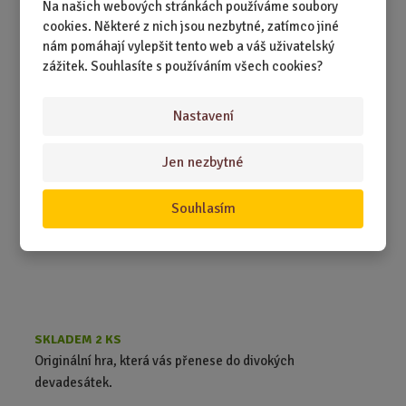
Na našich webových stránkách používáme soubory
cookies. Některé z nich jsou nezbytné, zatímco jiné
899,00 Kč
Koupit
Ks
nám pomáhají vylepšit tento web a váš uživatelský
Z
zážitek. Souhlasíte s používáním všech cookies?
m
ě
Devadesátky - Prožij a přežij / Originál...
n
Nastavení
i
t
Jen nezbytné
p
o
č
Souhlasím
e
t
SKLADEM 2 KS
Originální hra, která vás přenese do divokých
devadesátek.