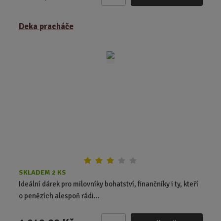
Z
m
ě
Deka pracháče
n
i
t
p
o
č
e
t
SKLADEM 2 KS
Ideální dárek pro milovníky bohatství, finančníky i ty, kteří
o penězích alespoň rádi...