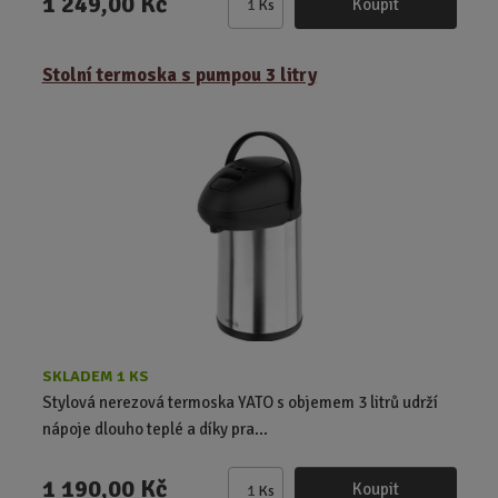
1 249,00 Kč
Koupit
Ks
Z
m
ě
Stolní termoska s pumpou 3 litry
n
i
t
p
o
č
e
t
SKLADEM 1 KS
Stylová nerezová termoska YATO s objemem 3 litrů udrží
nápoje dlouho teplé a díky pra...
1 190,00 Kč
Koupit
Ks