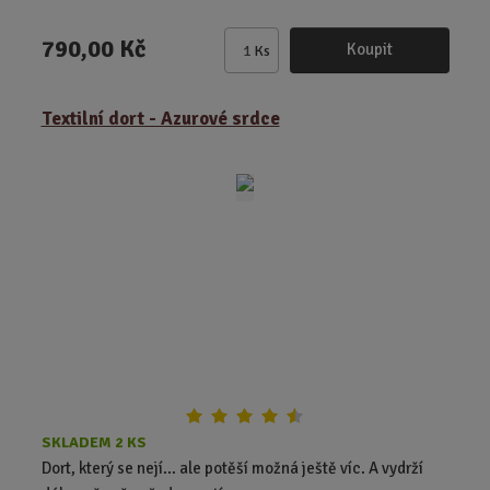
790,00 Kč
Koupit
Ks
Z
m
ě
Textilní dort - Azurové srdce
n
i
t
p
o
č
e
t
SKLADEM 2 KS
Dort, který se nejí… ale potěší možná ještě víc. A vydrží