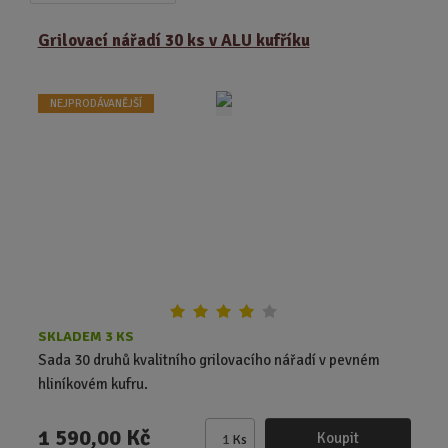
a
b
a
z
r
b
Grilovací nářadí 30 ks v ALU kufříku
e
á
u
n
z
l
í
NEJPRODÁVANĚJŠÍ
k
k
p
o
o
r
o
v
v
d
ý
ý
u
v
v
k
ý
ý
t
p
p
ů
i
i
s
s
SKLADEM 3 KS
Sada 30 druhů kvalitního grilovacího nářadí v pevném
hliníkovém kufru.
1 590,00 Kč
Koupit
Ks