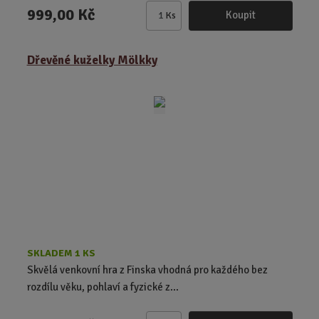
999,00 Kč
Koupit
Ks
Z
m
ě
Dřevěné kuželky Mölkky
n
i
t
p
o
č
e
t
SKLADEM 1 KS
Skvělá venkovní hra z Finska vhodná pro každého bez
rozdílu věku, pohlaví a fyzické z...