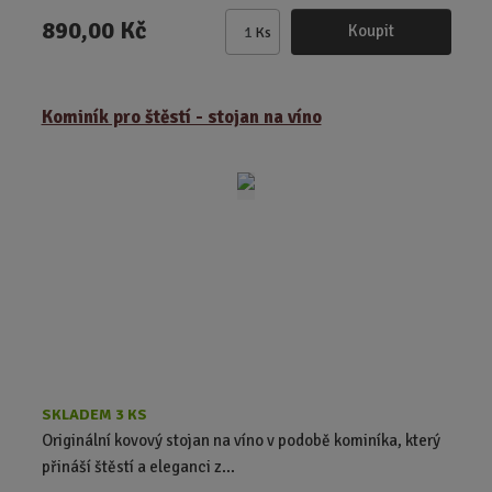
890,00 Kč
Koupit
Ks
Z
m
ě
Kominík pro štěstí - stojan na víno
n
i
t
p
o
č
e
t
SKLADEM 3 KS
Originální kovový stojan na víno v podobě kominíka, který
přináší štěstí a eleganci z...