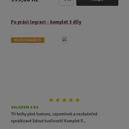
Z
m
ě
Po práci legraci - komplet 3 díly
n
i
t
NEJPRODÁVANĚJŠÍ
p
o
č
e
t
SKLADEM 6 KS
Tři knihy plné humoru, vzpomínek a neskutečně
vynalézavé lidové tvořivosti! Komplet P...