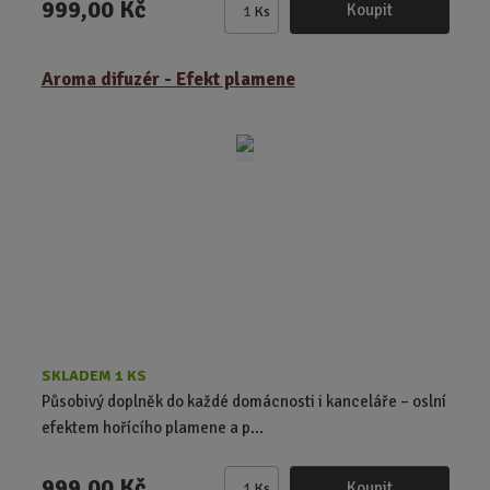
999,00 Kč
Koupit
Ks
Z
m
ě
Aroma difuzér - Efekt plamene
n
i
t
p
o
č
e
t
SKLADEM 1 KS
Působivý doplněk do každé domácnosti i kanceláře – oslní
efektem hořícího plamene a p...
999,00 Kč
Koupit
Ks