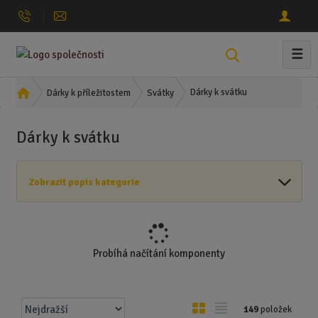
☰
V
y
h
Ú
Dárky k svátku
Dárky k příležitostem
Svátky
l
v
o
e
Dárky k svátku
d
d
n
a
í
t
Zobrazit popis kategorie
s
t
r
a
n
Probíhá načítání komponenty
a
Ř
O
T
149
položek