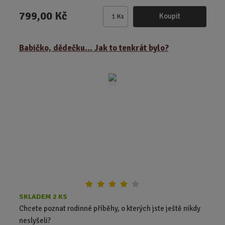
799,00 Kč
Koupit
Ks
Z
m
ě
Babičko, dědečku… Jak to tenkrát bylo?
n
i
t
p
o
č
e
t
SKLADEM 2 KS
Chcete poznat rodinné příběhy, o kterých jste ještě nikdy
neslyšeli?