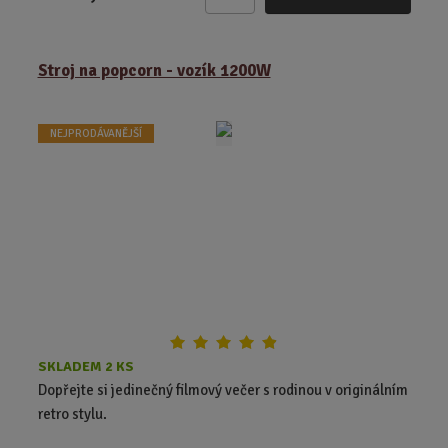
Z
m
ě
Stroj na popcorn - vozík 1200W
n
i
t
NEJPRODÁVANĚJŠÍ
p
o
č
e
t
SKLADEM 2 KS
Dopřejte si jedinečný filmový večer s rodinou v originálním
retro stylu.