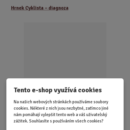
ě
Hrnek Cyklista – diagnoza
n
i
t
p
o
č
e
t
SKLADEM 1 KS
Tento e-shop využívá cookies
Někdo tomu říká koníček. Cyklisté diagnózu. Tenhle hrnek
to říká nahlas a bez studu. ...
Na našich webových stránkách používáme soubory
cookies. Některé z nich jsou nezbytné, zatímco jiné
nám pomáhají vylepšit tento web a váš uživatelský
249,00 Kč
Koupit
Ks
Z
zážitek. Souhlasíte s používáním všech cookies?
m