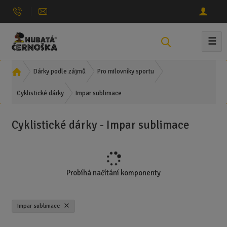
☰
V
y
h
Ú
Dárky podle zájmů
Pro milovníky sportu
l
v
e
Impar sublimace
o
Cyklistické dárky
d
d
n
a
Cyklistické dárky - Impar sublimace
í
t
s
t
r
a
Probíhá načítání komponenty
n
a
Impar sublimace