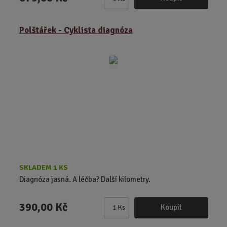
Z
m
ě
Polštářek - Cyklista diagnóza
n
i
t
p
o
č
e
t
SKLADEM 1 KS
Diagnóza jasná. A léčba? Další kilometry.
390,00 Kč
Koupit
Ks
Z
m