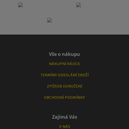
Vše o nákupu
NÁKUPNÍ RÁDCE
TERMÍNY ODESLÁNÍ ZBOŽÍ
ZPŮSOB DORUČENÍ
OBCHODNÍ PODMÍNKY
Zajímá Vás
O NÁS