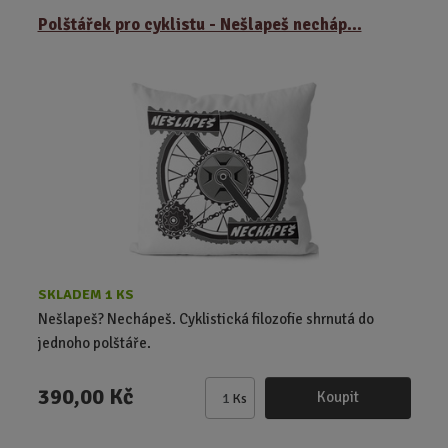
ě
Polštářek pro cyklistu - Nešlapeš necháp...
n
i
t
p
o
č
e
t
SKLADEM 1 KS
Nešlapeš? Nechápeš. Cyklistická filozofie shrnutá do
jednoho polštáře.
390,00 Kč
Koupit
Ks
Z
m