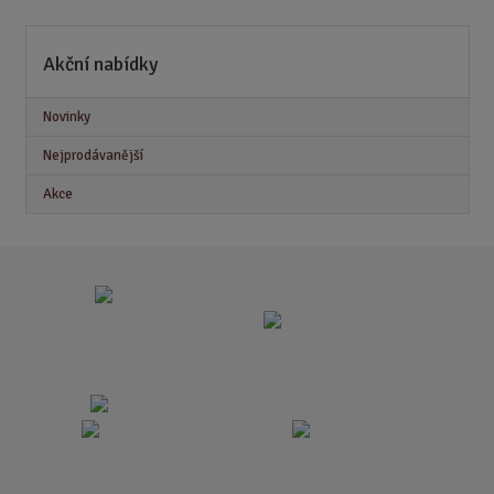
n
i
Akční nabídky
t
p
o
Novinky
č
Nejprodávanější
e
t
Akce