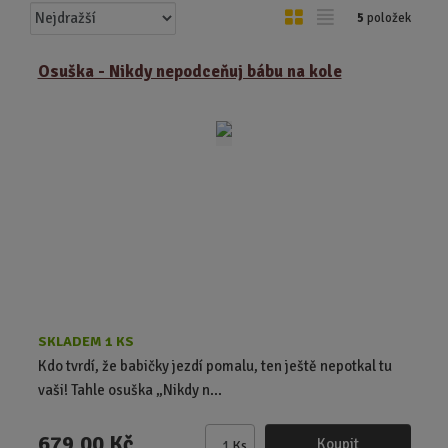
Ř
O
T
5
položek
a
b
a
z
r
b
Osuška - Nikdy nepodceňuj bábu na kole
e
á
u
n
z
l
í
k
k
p
o
o
r
o
v
v
d
ý
ý
u
v
v
k
ý
ý
t
p
p
ů
i
i
s
s
SKLADEM 1 KS
Kdo tvrdí, že babičky jezdí pomalu, ten ještě nepotkal tu
vaši! Tahle osuška „Nikdy n...
679,00 Kč
Koupit
Ks