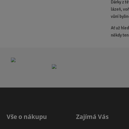
Dárky z t
lázeň, vo
vůní byli
Ať už hle
někdy ten 
Vše o nákupu
Zajímá Vás