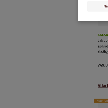
Na
SKLAD
Jak po
způsob
sladký,
749,0
Alko 
NEJPROD