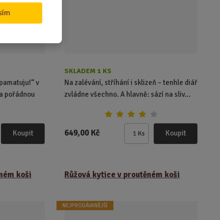
t
sím
SKLADEM 1 KS
 pamatuju!“ v
Na zalévání, stříhání i sklizeň – tenhle diář
 na pořádnou
zvládne všechno. A hlavně: sází na sliv...
649,00 Kč
Koupit
Koupit
Ks
Z
m
ě
n
ěném koši
Růžová kytice v proutěném koši
i
t
p
NEJPRODÁVANĚJŠÍ
o