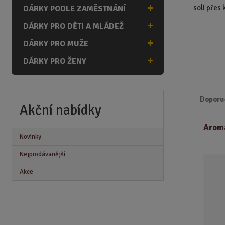
n
solí přes 
DÁRKY PODLE ZAMĚSTNÁNÍ
a
DÁRKY PRO DĚTI A MLÁDEŽ
DÁRKY PRO MUŽE
DÁRKY PRO ŽENY
Doporu
Akční nabídky
Ř
Aroma
a
Novinky
z
e
Nejprodávanější
n
Akce
í
p
r
o
d