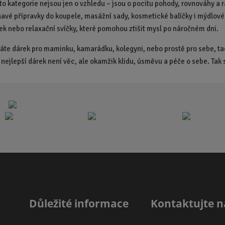
éto kategorie nejsou jen o vzhledu – jsou o pocitu pohody, rovnováhy 
o
o
ňavé přípravky do koupele, masážní sady, kosmetické balíčky i mýdlové k
č
č
nek nebo relaxační svíčky, které pomohou ztišit mysl po náročném dni.
e
e
t
t
dáte dárek pro maminku, kamarádku, kolegyni, nebo prostě pro sebe, ta
nejlepší dárek není věc, ale okamžik klidu, úsměvu a péče o sebe. Tak si
Důležité informace
Kontaktujte n