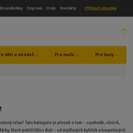
dní podmínky
Doprava
O nás
Kontakty
Přihlásit uživatele
ro děti a mládež
Pro muže
Pro ženy
e
oužený relax? Tato kategorie je přesně o tom – o pohodě, vůních,
árky, které potěší tělo i duši – od mýdlových kytiček a koupelových