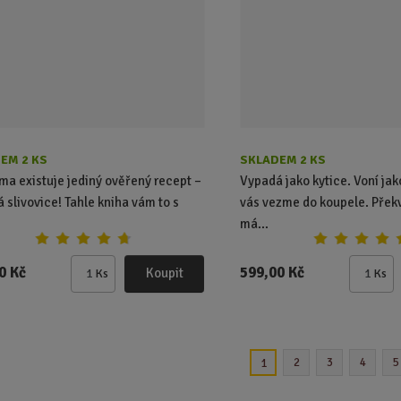
č
č
e
e
t
t
EM 2 KS
SKLADEM 2 KS
ma existuje jediný ověřený recept –
Vypadá jako kytice. Voní jak
á slivovice! Tahle kniha vám to s
vás vezme do koupele. Překv
má...
0 Kč
599,00 Kč
Koupit
Ks
Ks
Z
Z
m
m
ě
ě
n
n
i
i
2
3
4
5
1
t
t
p
p