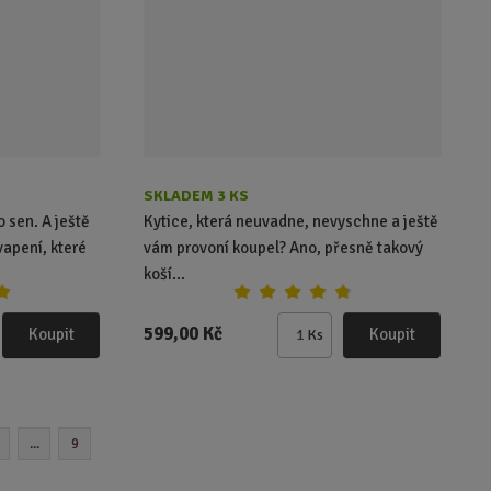
č
e
t
SKLADEM 3 KS
o sen. A ještě
Kytice, která neuvadne, nevyschne a ještě
apení, které
vám provoní koupel? Ano, přesně takový
koší...
599,00 Kč
Koupit
Koupit
Ks
Z
m
ě
n
i
...
9
t
p