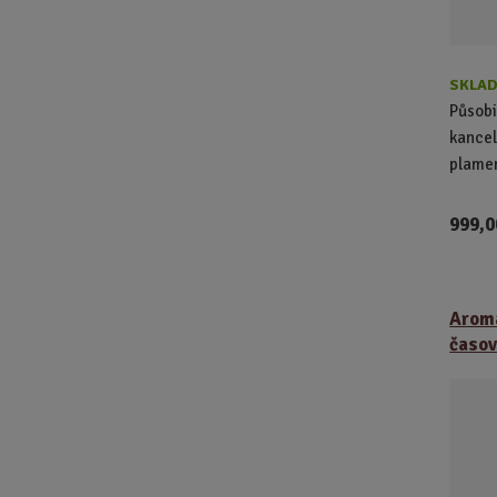
u
k
t
ů
SKLAD
Působi
kancel
plamen
999,0
Aroma
časov.