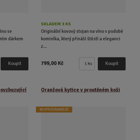
p
p
i
i
s
s
SKLADEM 3 KS
íno se
Originální kovový stojan na víno v podobě
lním dárkem
kominíka, který přináší štěstí a eleganci
z...
799,00 Kč
Koupit
Koupit
Ks
Z
m
ě
n
ovzbuzující
Oranžová kytice v proutěném koši
i
t
p
NEJPRODÁVANĚJŠÍ
o
č
e
t