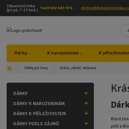
Zákaznická linka
+420 602 683 974
obchod@hubatacernoska.c
(po-pá, 7-15 hod.)
Dárky
K narozeninám
K příležitoste
Ú
Krása, zdraví, relaxace
Dárky pro ženy
v
o
Krá
d
DÁRKY
n
í
Dárk
DÁRKY K NAROZENINÁM
s
t
DÁRKY K PŘÍLEŽITOSTEM
r
Která žen
DÁRKY PODLE ZÁJMŮ
a
péči a dr