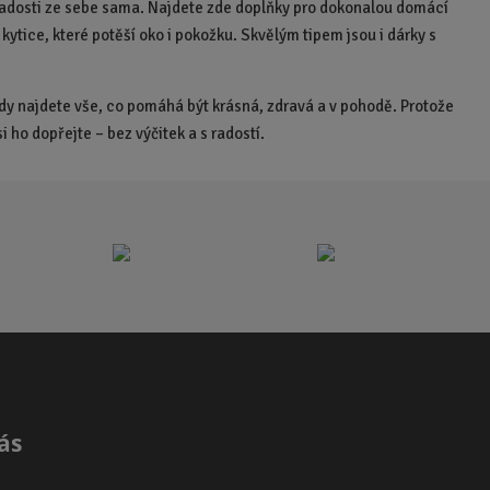
a radosti ze sebe sama. Najdete zde doplňky pro dokonalou domácí
o
ytice, které potěší oko i pokožku. Skvělým tipem jsou i dárky s
č
e
t
dy najdete vše, co pomáhá být krásná, zdravá a v pohodě. Protože
 ho dopřejte – bez výčitek a s radostí.
ás