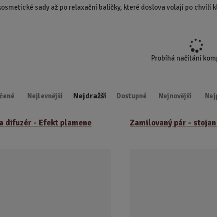
kosmetické sady až po relaxační balíčky, které doslova volají po chvíli k
d
u
k
t
.
Probíhá načítání ko
.
.
Nejdražší
čené
Nejlevnější
Dostupné
Nejnovější
Nej
 difuzér - Efekt plamene
Zamilovaný pár - stojan