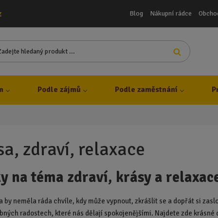
Blog
Nákupní rádce
Obcho
z
Z
Vyhledat
a
d
e
j
m
Podle zájmů
Podle zaměstnání
P
t
e
h
l
e
sa, zdraví, relaxace
d
a
y na téma zdraví, krásy a relaxac
n
ý
p
a by neměla ráda chvíle, kdy může vypnout, zkrášlit se a dopřát si zasl
r
obných radostech, které nás dělají spokojenějšími. Najdete zde krásné d
o