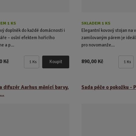
EM 1 KS
SKLADEM 1 KS
vý doplněk do každé domácnosti i
Elegantní kovový stojan na v
áře – oslní efektem hořícího
zamilovaným párem je ideá
e a p...
pro novomanže...
0 Kč
890,00 Kč
Koupit
Ks
Ks
Z
Z
m
m
ě
ě
n
n
 difuzér Aarhus měnící barvy,
Sada péče o pokožku - P
i
i
..
t
t
p
p
o
o
č
č
e
e
t
t