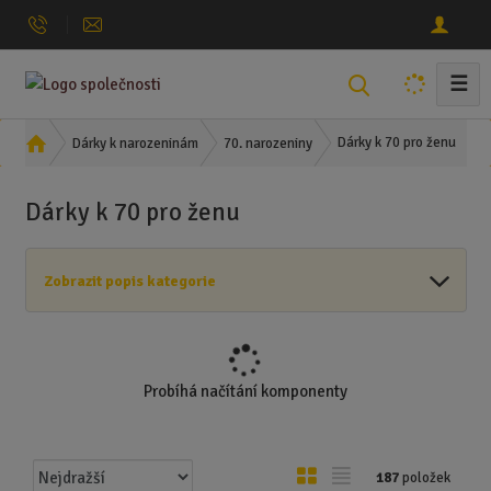
☰
V
y
h
Ú
Dárky k 70 pro ženu
Dárky k narozeninám
70. narozeniny
l
v
o
e
Dárky k 70 pro ženu
d
d
n
a
í
t
Zobrazit popis kategorie
s
t
r
a
n
Probíhá načítání komponenty
a
Ř
O
T
187
položek