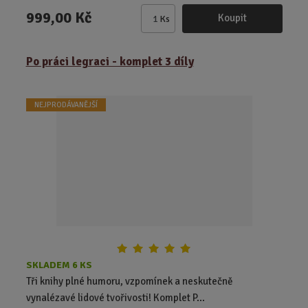
999,00 Kč
Koupit
Ks
Z
m
ě
Po práci legraci - komplet 3 díly
n
i
t
NEJPRODÁVANĚJŠÍ
p
o
č
e
t
SKLADEM 6 KS
Tři knihy plné humoru, vzpomínek a neskutečně
vynalézavé lidové tvořivosti! Komplet P...