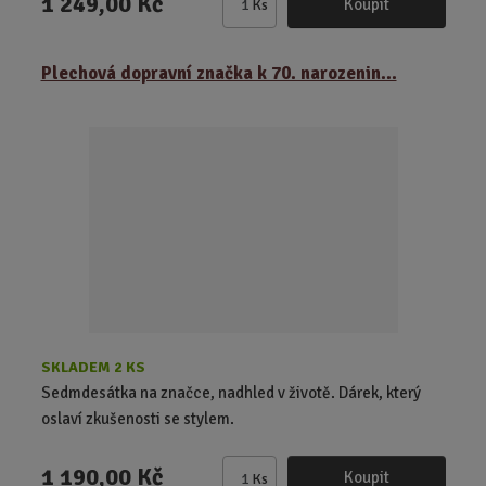
1 249,00 Kč
Koupit
Ks
Z
m
ě
Plechová dopravní značka k 70. narozenin...
n
i
t
p
o
č
e
t
SKLADEM 2 KS
Sedmdesátka na značce, nadhled v životě. Dárek, který
oslaví zkušenosti se stylem.
1 190,00 Kč
Koupit
Ks