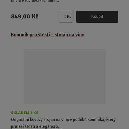
chvíli v rovnováze. Tahle...
849,00 Kč
Koupit
Ks
Z
m
ě
Kominík pro štěstí - stojan na víno
n
i
t
p
o
č
e
t
SKLADEM 3 KS
Originální kovový stojan na víno v podobě kominíka, který
přináší štěstí a eleganci z...