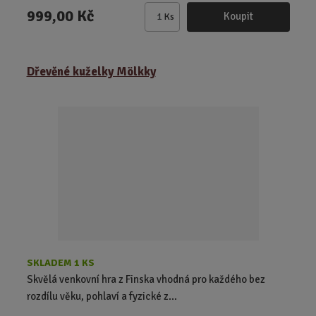
999,00 Kč
Koupit
Ks
Z
m
ě
Dřevěné kuželky Mölkky
n
i
t
p
o
č
e
t
SKLADEM 1 KS
Skvělá venkovní hra z Finska vhodná pro každého bez
rozdílu věku, pohlaví a fyzické z...