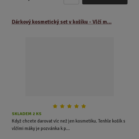
Z
m
ě
Dárkový kosmetický set v košíku - Vlčí m...
n
i
t
p
o
č
e
t
SKLADEM 2 KS
Když chcete darovat víc než jen kosmetiku. Tenhle košík s
vlčími máky je pozvánka k p...