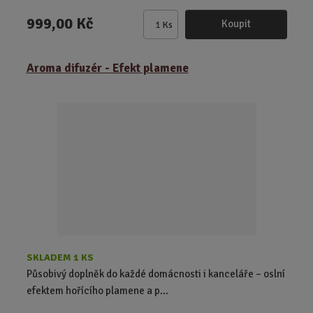
999,00 Kč
Koupit
Ks
Z
m
ě
Aroma difuzér - Efekt plamene
n
i
t
p
o
č
e
t
SKLADEM 1 KS
Působivý doplněk do každé domácnosti i kanceláře – oslní
efektem hořícího plamene a p...