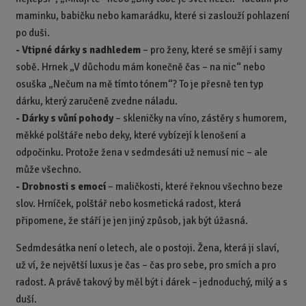
maminku, babičku nebo kamarádku, které si zaslouží pohlazení
po duši.
- Vtipné dárky s nadhledem
– pro ženy, které se smějí i samy
sobě. Hrnek „V důchodu mám konečně čas – na nic“ nebo
osuška „Nečum na mě tímto tónem“? To je přesně ten typ
dárku, který zaručeně zvedne náladu.
- Dárky s vůní pohody
– skleničky na víno, zástěry s humorem,
měkké polštáře nebo deky, které vybízejí k lenošení a
odpočinku. Protože žena v sedmdesáti už nemusí nic – ale
může všechno.
- Drobnosti s emocí
– maličkosti, které řeknou všechno beze
slov. Hrníček, polštář nebo kosmetická radost, která
připomene, že stáří je jen jiný způsob, jak být úžasná.
Sedmdesátka není o letech, ale o postoji. Žena, která ji slaví,
už ví, že největší luxus je čas – čas pro sebe, pro smích a pro
radost. A právě takový by měl být i dárek – jednoduchý, milý a s
duší.