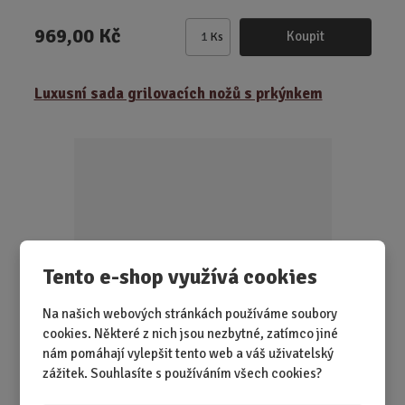
969,00 Kč
Koupit
Ks
Z
m
ě
Luxusní sada grilovacích nožů s prkýnkem
n
i
t
p
o
č
e
t
Tento e-shop využívá cookies
Na našich webových stránkách používáme soubory
cookies. Některé z nich jsou nezbytné, zatímco jiné
nám pomáhají vylepšit tento web a váš uživatelský
SKLADEM 3 KS
zážitek. Souhlasíte s používáním všech cookies?
Grilovací sada skládající se ze 4 nožů, nůžek na drůbež a
ryby a prkénka pro pohodlné...