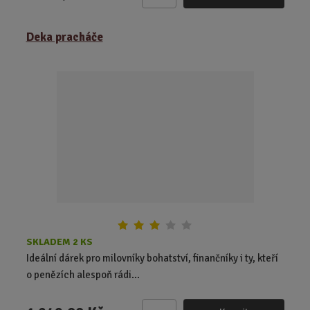
Z
m
ě
Deka pracháče
n
i
t
p
o
č
e
t
SKLADEM 2 KS
Ideální dárek pro milovníky bohatství, finančníky i ty, kteří
o penězích alespoň rádi...