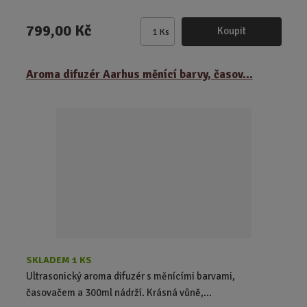
799,00 Kč
Koupit
Ks
Z
m
ě
Aroma difuzér Aarhus měnící barvy, časov...
n
i
t
p
o
č
e
t
SKLADEM 1 KS
Ultrasonický aroma difuzér s měnícími barvami,
časovačem a 300ml nádrží. Krásná vůně,...