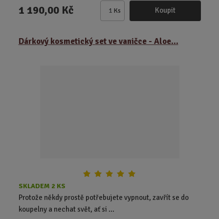
1 190,00 Kč
Koupit
Ks
Z
m
ě
Dárkový kosmetický set ve vaničce - Aloe...
n
i
t
p
o
č
e
t
SKLADEM 2 KS
Protože někdy prostě potřebujete vypnout, zavřít se do
koupelny a nechat svět, ať si ...