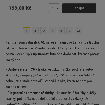
799,00 Kč
Koupit
Ks
Z
m
ě
n
2
3
4
5
...
16
1
i
t
p
Najít ten pravý
dárek k 70. narozeninám pro ženu
chce trochu
o
citu a hodně srdce. V sedmdesáti už ženy nepotřebují velká
č
gesta – ocení spíš upřímnost, humor a drobnost, která je potěší
e
každý den.
t
- Dárky s číslem 70
– trička, osušky, hrníčky, polštáře nebo
skleničky s nápisy „70 a pořád šik“, „70 omezuje jen řidiče“
nebo „70 a stále božská“. Vtipná klasika, která se hodí pro
každou oslavu.
- Elegantní a romantické dárky
– kosmetické balíčky, svíčky,
osušky, polštářky nebo dekorační drobnosti s vzkazy „Jsi
nejlepší“, „Miluji tě“ nebo „Díky tobě je svět hezčí.“ Ideální pro