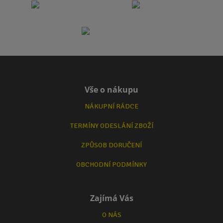
Vše o nákupu
NÁKUPNÍ RÁDCE
TERMÍNY ODESLÁNÍ ZBOŽÍ
ZPŮSOB DORUČENÍ
OBCHODNÍ PODMÍNKY
Zajímá Vás
O NÁS