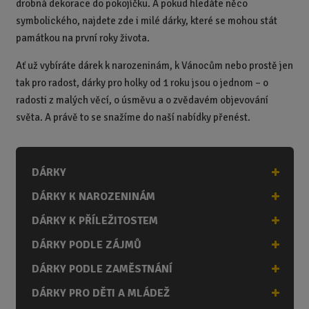
drobná dekorace do pokojíčku. A pokud hledáte něco
symbolického, najdete zde i milé dárky, které se mohou stát
památkou na první roky života.
Ať už vybíráte dárek k narozeninám, k Vánocům nebo prostě jen
tak pro radost, dárky pro holky od 1 roku jsou o jednom – o
radosti z malých věcí, o úsměvu a o zvědavém objevování
světa. A právě to se snažíme do naší nabídky přenést.
DÁRKY
DÁRKY K NAROZENINÁM
DÁRKY K PŘÍLEŽITOSTEM
DÁRKY PODLE ZÁJMŮ
DÁRKY PODLE ZAMĚSTNÁNÍ
DÁRKY PRO DĚTI A MLÁDEŽ