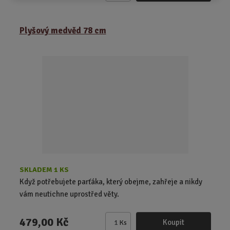
m
ě
Plyšový medvěd 78 cm
n
i
t
p
o
č
e
t
SKLADEM 1 KS
Když potřebujete parťáka, který obejme, zahřeje a nikdy
vám neutichne uprostřed věty.
479,00 Kč
Koupit
Ks
Z