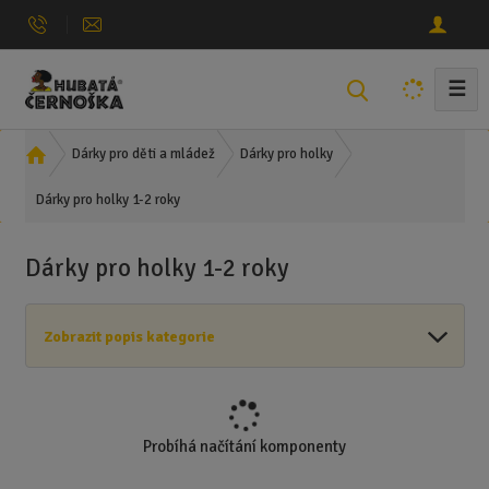
☰
V
y
h
Ú
Dárky pro děti a mládež
Dárky pro holky
l
v
e
Dárky pro holky 1-2 roky
o
d
d
n
a
Dárky pro holky 1-2 roky
í
t
s
t
Zobrazit popis kategorie
r
a
n
a
Probíhá načítání komponenty