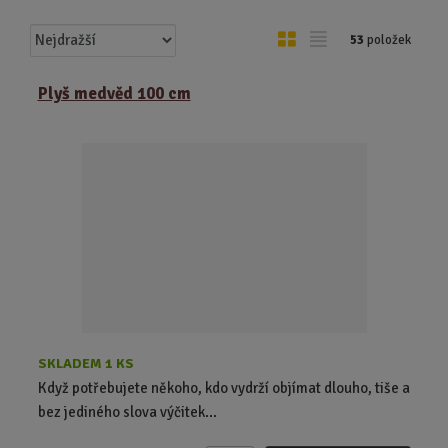
Ř
O
T
53
položek
a
b
a
z
r
b
Plyš medvěd 100 cm
e
á
u
n
z
l
í
k
k
p
o
o
r
o
v
v
d
ý
ý
u
v
v
k
ý
ý
t
p
p
ů
i
i
s
s
SKLADEM 1 KS
Když potřebujete někoho, kdo vydrží objímat dlouho, tiše a
bez jediného slova výčitek...