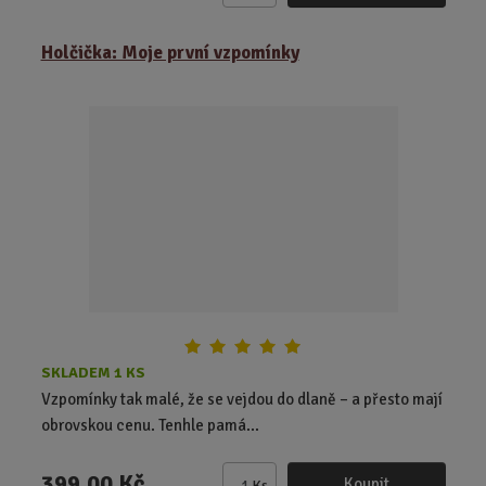
m
ě
Holčička: Moje první vzpomínky
n
i
t
p
o
č
e
t
SKLADEM 1 KS
Vzpomínky tak malé, že se vejdou do dlaně – a přesto mají
obrovskou cenu. Tenhle pamá...
399,00 Kč
Koupit
Ks