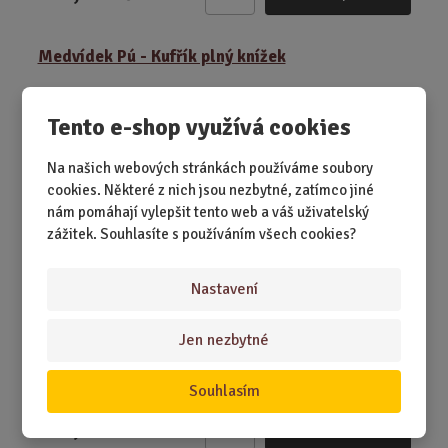
Z
m
ě
Medvídek Pú - Kufřík plný knížek
n
i
t
Tento e-shop využívá cookies
p
o
Na našich webových stránkách používáme soubory
č
cookies. Některé z nich jsou nezbytné, zatímco jiné
e
nám pomáhají vylepšit tento web a váš uživatelský
t
zážitek. Souhlasíte s používáním všech cookies?
Nastavení
SKLADEM 3 KS
Jen nezbytné
Malý kufřík, velká radost. Medvídek Pú a jeho kamarádi
zvou nejmenší na první čtení p...
Souhlasím
499,00 Kč
Koupit
Ks
Z