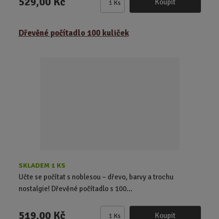
529,00 Kč
Koupit
Ks
Z
m
ě
Dřevěné počítadlo 100 kuliček
n
i
t
p
o
č
e
t
SKLADEM 1 KS
Učte se počítat s noblesou – dřevo, barvy a trochu
nostalgie! Dřevěné počítadlo s 100...
519,00 Kč
Koupit
Ks