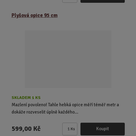
m
ě
Plyšová opice 95 cm
n
i
t
p
o
č
e
t
SKLADEM 1 KS
Mazlení povoleno! Tahle hebká opice měří téměř metr a
dokáže rozveselit úplně každého...
599,00 Kč
Koupit
Ks
Z