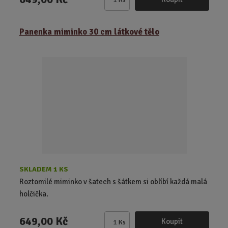
Z
m
ě
Panenka miminko 30 cm látkové tělo
n
i
t
p
o
č
e
t
SKLADEM 1 KS
Roztomilé miminko v šatech s šátkem si oblíbí každá malá
holčička.
649,00 Kč
Koupit
Ks
Z