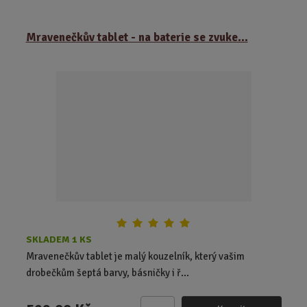
m
ě
Mravenečkův tablet - na baterie se zvuke...
n
i
t
p
o
č
e
t
SKLADEM 1 KS
Mravenečkův tablet je malý kouzelník, který vašim
drobečkům šeptá barvy, básničky i ř...