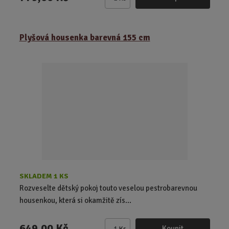
Z
m
ě
Plyšová housenka barevná 155 cm
n
i
t
p
o
č
e
t
SKLADEM 1 KS
Rozveselte dětský pokoj touto veselou pestrobarevnou
housenkou, která si okamžitě zís...
649,00 Kč
Koupit
Ks