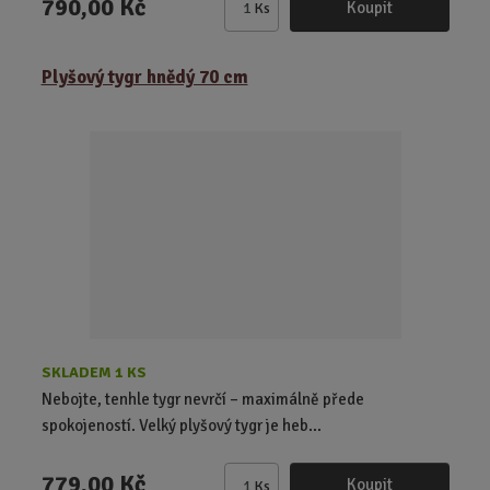
790,00 Kč
Koupit
Ks
Z
m
ě
Plyšový tygr hnědý 70 cm
n
i
t
p
o
č
e
t
SKLADEM 1 KS
Nebojte, tenhle tygr nevrčí – maximálně přede
spokojeností. Velký plyšový tygr je heb...
779,00 Kč
Koupit
Ks