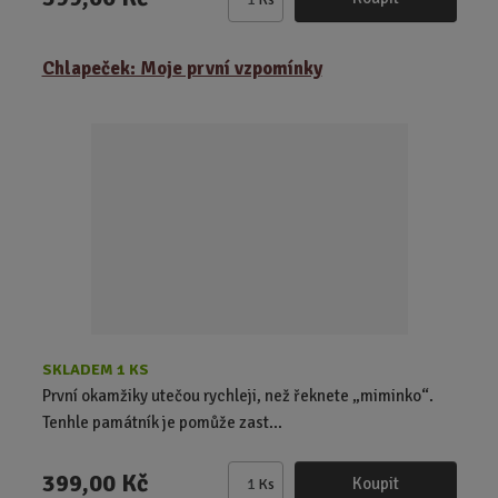
Z
m
ě
Chlapeček: Moje první vzpomínky
n
i
t
p
o
č
e
t
SKLADEM 1 KS
První okamžiky utečou rychleji, než řeknete „miminko“.
Tenhle památník je pomůže zast...
399,00 Kč
Koupit
Ks
Z