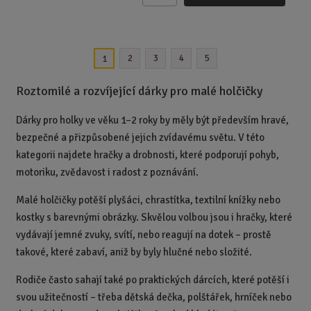
m
ě
n
2
3
4
5
1
i
t
Roztomilé a rozvíjející dárky pro malé holčičky
p
o
Dárky pro holky ve věku 1–2 roky by měly být především hravé,
č
e
bezpečné a přizpůsobené jejich zvídavému světu. V této
t
kategorii najdete hračky a drobnosti, které podporují pohyb,
motoriku, zvědavost i radost z poznávání.
Malé holčičky potěší plyšáci, chrastítka, textilní knížky nebo
kostky s barevnými obrázky. Skvělou volbou jsou i hračky, které
vydávají jemné zvuky, svítí, nebo reagují na dotek – prostě
takové, které zabaví, aniž by byly hlučné nebo složité.
Rodiče často sahají také po praktických dárcích, které potěší i
svou užitečností – třeba dětská dečka, polštářek, hrníček nebo