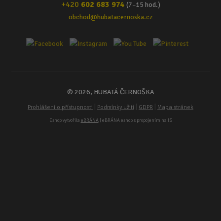
+420
602 683 974
(7–15 hod.)
obchod@hubatacernoska.cz
© 2026, HUBATÁ ČERNOŠKA
|
|
|
Prohlášení o přístupnosti
Podmínky užití
GDPR
Mapa stránek
Eshop vytvořila
eBRÁNA
| eBRÁNA eshop s propojením na IS