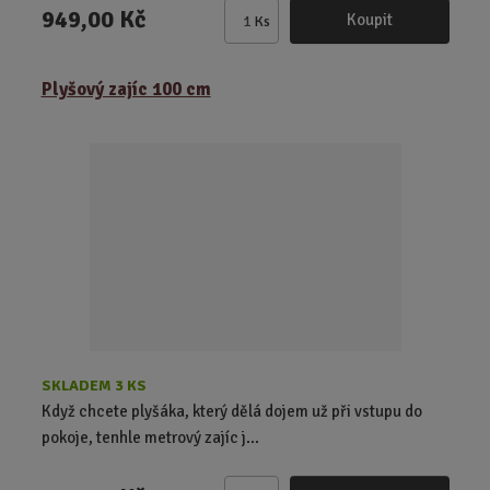
949,00 Kč
Koupit
Ks
Z
m
ě
Plyšový zajíc 100 cm
n
i
t
p
o
č
e
t
SKLADEM 3 KS
Když chcete plyšáka, který dělá dojem už při vstupu do
pokoje, tenhle metrový zajíc j...