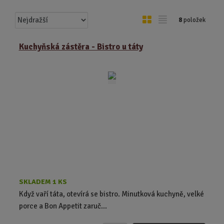
Ř
O
T
8
položek
a
b
a
z
r
b
Kuchyňská zástěra - Bistro u táty
e
á
u
n
z
l
í
k
k
p
o
o
r
o
v
v
d
ý
ý
u
v
v
k
ý
ý
t
p
p
ů
i
i
s
s
SKLADEM 1 KS
Když vaří táta, otevírá se bistro. Minutková kuchyně, velké
porce a Bon Appetit zaruč...