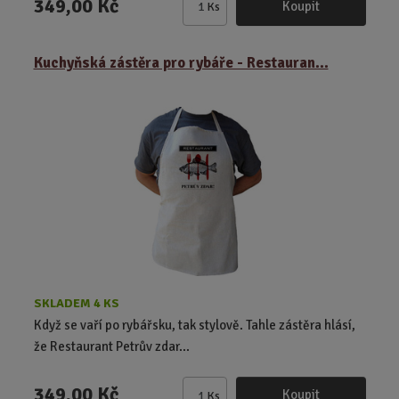
349,00 Kč
Koupit
Ks
Z
m
ě
Kuchyňská zástěra pro rybáře - Restauran...
n
i
t
p
o
č
e
t
SKLADEM 4 KS
Když se vaří po rybářsku, tak stylově. Tahle zástěra hlásí,
že Restaurant Petrův zdar...
349,00 Kč
Koupit
Ks