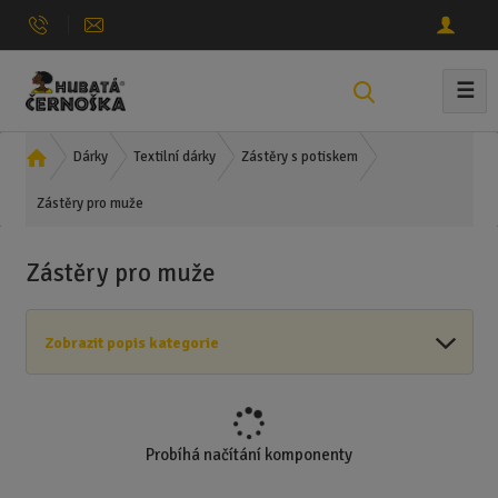
☰
V
y
h
Ú
Dárky
Textilní dárky
Zástěry s potiskem
l
v
e
Zástěry pro muže
o
d
d
n
a
Zástěry pro muže
í
t
s
t
Zobrazit popis kategorie
r
a
n
a
Probíhá načítání komponenty