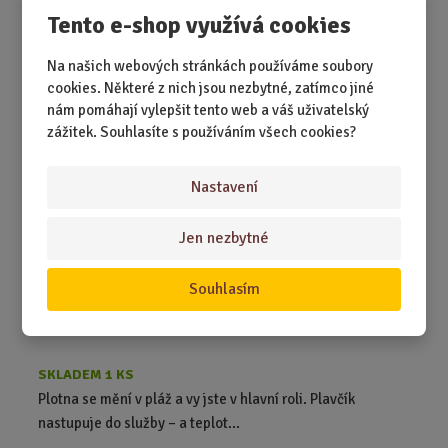
Tento e-shop využívá cookies
199,00 Kč
Koupit
Ks
Z
m
Na našich webových stránkách používáme soubory
ě
cookies. Některé z nich jsou nezbytné, zatímco jiné
Kuchyňská zástěra na vaření - Plavčík
n
nám pomáhají vylepšit tento web a váš uživatelský
i
zážitek. Souhlasíte s používáním všech cookies?
t
p
Nastavení
o
č
e
Jen nezbytné
t
Souhlasím
SKLADEM 1 KS
Plotna se mění v pláž a vy jste v hlavní roli. Plavčík
nastupuje do služby – a teplot...