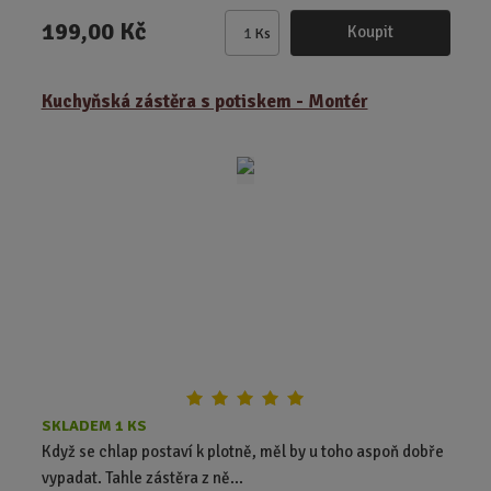
199,00 Kč
Koupit
Ks
Z
m
ě
Kuchyňská zástěra s potiskem - Montér
n
i
t
p
o
č
e
t
SKLADEM 1 KS
Když se chlap postaví k plotně, měl by u toho aspoň dobře
vypadat. Tahle zástěra z ně...