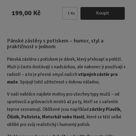
199,00 Kč
Koupit
Ks
Z
m
ě
n
Pánské zástěry s potiskem – humor, styl a
i
praktičnost v jednom
t
p
Pánská zástěra s potiskem je dárek, který překvapí a potěší.
o
Muži ji často dostávají s nadsázkou, ale nakonec ji používají s
č
radostí – a to je přesně smysl našich
vtipných zástěr pro
e
muže
. Spojují totiž užitečnost s dobrou náladou.
t
V naší nabídce najdete motivy pro všechny typy mužů – od
sportovců a grilovacích mistrů až po ty, kteří se s vařením
teprve seznamují. Oblíbené jsou například
zástěry Plavčík,
Číšník, Policista, Motorkář nebo Hasič
, které se těší velké
oblibě pro svůj realistický i humorný potisk.