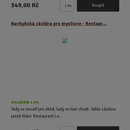
349,00 Kč
Koupit
Ks
Z
m
ě
Kuchyňská zástěra pro myslivce - Restaur...
n
i
t
p
o
č
e
t
SKLADEM 1 KS
Tady se nevaří jen oběd, tady se loví chutě. Tahle zástěra
jasně hlásí: Restaurant Lo...