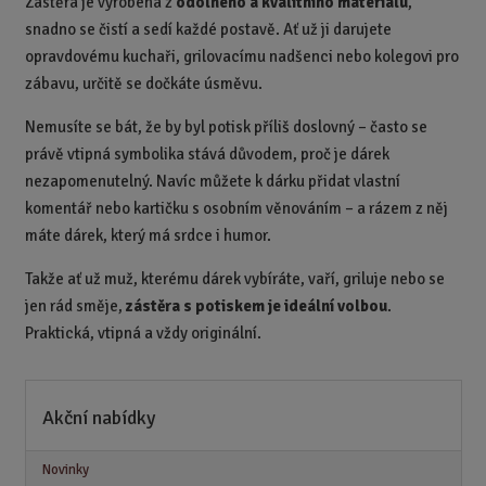
Zástěra je vyrobena z
odolného a kvalitního materiálu
,
snadno se čistí a sedí každé postavě. Ať už ji darujete
opravdovému kuchaři, grilovacímu nadšenci nebo kolegovi pro
zábavu, určitě se dočkáte úsměvu.
Nemusíte se bát, že by byl potisk příliš doslovný – často se
právě vtipná symbolika stává důvodem, proč je dárek
nezapomenutelný. Navíc můžete k dárku přidat vlastní
komentář nebo kartičku s osobním věnováním – a rázem z něj
máte dárek, který má srdce i humor.
Takže ať už muž, kterému dárek vybíráte, vaří, griluje nebo se
jen rád směje,
zástěra s potiskem je ideální volbou
.
Praktická, vtipná a vždy originální.
Akční nabídky
Novinky