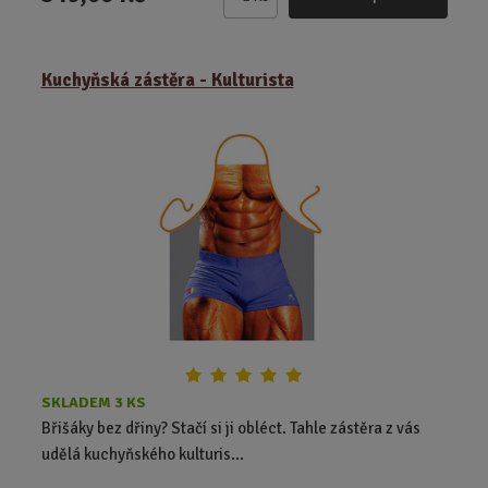
Z
m
ě
Kuchyňská zástěra - Kulturista
n
i
t
p
o
č
e
t
SKLADEM 3 KS
Břišáky bez dřiny? Stačí si ji obléct. Tahle zástěra z vás
udělá kuchyňského kulturis...