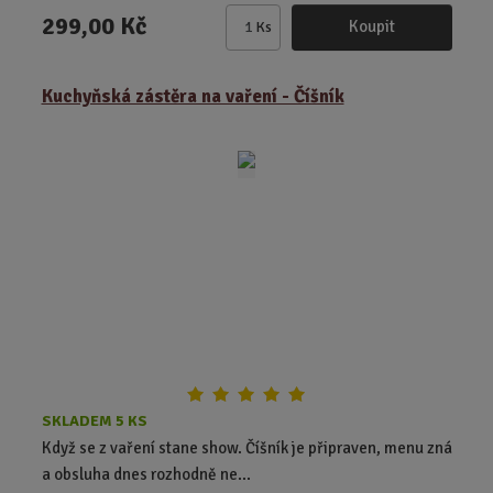
299,00 Kč
Koupit
Ks
Z
m
ě
Kuchyňská zástěra na vaření - Číšník
n
i
t
p
o
č
e
t
SKLADEM 5 KS
Když se z vaření stane show. Číšník je připraven, menu zná
a obsluha dnes rozhodně ne...