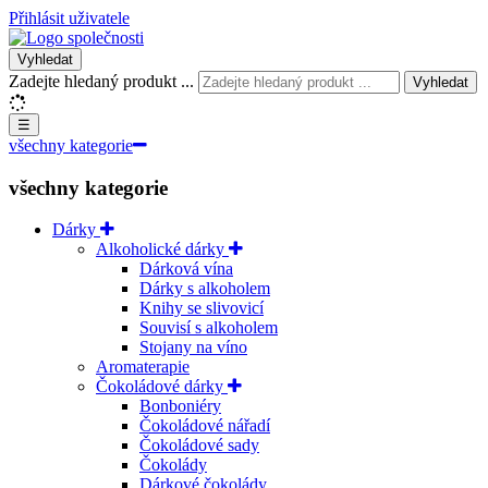
Přihlásit uživatele
Vyhledat
Zadejte hledaný produkt ...
Vyhledat
☰
všechny kategorie
všechny kategorie
Dárky
Alkoholické dárky
Dárková vína
Dárky s alkoholem
Knihy se slivovicí
Souvisí s alkoholem
Stojany na víno
Aromaterapie
Čokoládové dárky
Bonboniéry
Čokoládové nářadí
Čokoládové sady
Čokolády
Dárkové čokolády