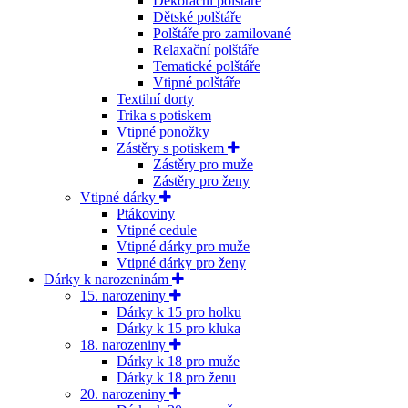
Dekorační polštáře
Dětské polštáře
Polštáře pro zamilované
Relaxační polštáře
Tematické polštáře
Vtipné polštáře
Textilní dorty
Trika s potiskem
Vtipné ponožky
Zástěry s potiskem
Zástěry pro muže
Zástěry pro ženy
Vtipné dárky
Ptákoviny
Vtipné cedule
Vtipné dárky pro muže
Vtipné dárky pro ženy
Dárky k narozeninám
15. narozeniny
Dárky k 15 pro holku
Dárky k 15 pro kluka
18. narozeniny
Dárky k 18 pro muže
Dárky k 18 pro ženu
20. narozeniny