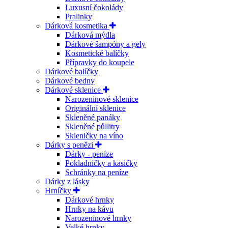
Luxusní čokolády
Pralinky
Dárková kosmetika
Dárková mýdla
Dárkové šampóny a gely
Kosmetické balíčky
Přípravky do koupele
Dárkové balíčky
Dárkové bedny
Dárkové sklenice
Narozeninové sklenice
Originální sklenice
Skleněné panáky
Skleněné půllitry
Skleničky na víno
Dárky s penězi
Dárky - peníze
Pokladničky a kasičky
Schránky na peníze
Dárky z lásky
Hrníčky
Dárkové hrnky
Hrnky na kávu
Narozeninové hrnky
Velké hrnky