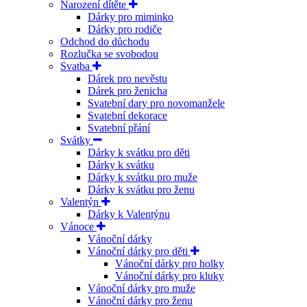
Narození dítěte
Dárky pro miminko
Dárky pro rodiče
Odchod do důchodu
Rozlučka se svobodou
Svatba
Dárek pro nevěstu
Dárek pro ženicha
Svatební dary pro novomanžele
Svatební dekorace
Svatební přání
Svátky
Dárky k svátku pro děti
Dárky k svátku
Dárky k svátku pro muže
Dárky k svátku pro ženu
Valentýn
Dárky k Valentýnu
Vánoce
Vánoční dárky
Vánoční dárky pro děti
Vánoční dárky pro holky
Vánoční dárky pro kluky
Vánoční dárky pro muže
Vánoční dárky pro ženu