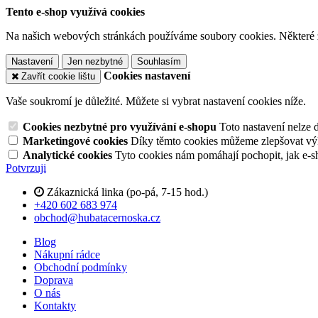
Tento e-shop využívá cookies
Na našich webových stránkách používáme soubory cookies. Některé z n
Nastavení
Jen nezbytné
Souhlasím
Cookies nastavení
Zavřít cookie lištu
Vaše soukromí je důležité. Můžete si vybrat nastavení cookies níže.
Cookies nezbytné pro využívání e-shopu
Toto nastavení nelze 
Marketingové cookies
Díky těmto cookies můžeme zlepšovat výko
Analytické cookies
Tyto cookies nám pomáhají pochopit, jak e-s
Potvrzuji
Zákaznická linka (po-pá, 7-15 hod.)
+420 602 683 974
obchod@hubatacernoska.cz
Blog
Nákupní rádce
Obchodní podmínky
Doprava
O nás
Kontakty