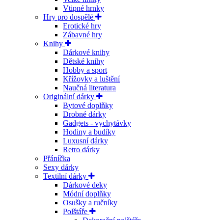
Vtipné hrnky
Hry pro dospělé
Erotické hry
Zábavné hry
Knihy
Dárkové knihy
Dětské knihy
Hobby a sport
Křížovky a luštění
Naučná literatura
Originální dárky
Bytové doplňky
Drobné dárky
Gadgets - vychytávky
Hodiny a budíky
Luxusní dárky
Retro dárky
Přáníčka
Sexy dárky
Textilní dárky
Dárkové deky
Módní doplňky
Osušky a ručníky
Polštáře