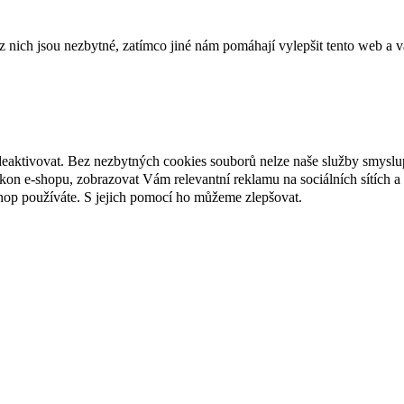
ich jsou nezbytné, zatímco jiné nám pomáhají vylepšit tento web a vá
deaktivovat. Bez nezbytných cookies souborů nelze naše služby smyslu
n e-shopu, zobrazovat Vám relevantní reklamu na sociálních sítích a 
hop používáte. S jejich pomocí ho můžeme zlepšovat.