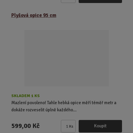
m
ě
Plyšová opice 95 cm
n
i
t
p
o
č
e
t
SKLADEM 1 KS
Mazlení povoleno! Tahle hebká opice měří téměř metr a
dokáže rozveselit úplně každého...
599,00 Kč
Koupit
Ks
Z