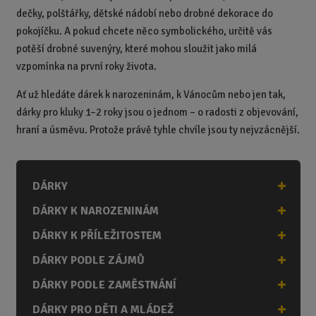
dečky, polštářky, dětské nádobí nebo drobné dekorace do
pokojíčku. A pokud chcete něco symbolického, určitě vás
potěší drobné suvenýry, které mohou sloužit jako milá
vzpomínka na první roky života.
Ať už hledáte dárek k narozeninám, k Vánocům nebo jen tak,
dárky pro kluky 1–2 roky jsou o jednom – o radosti z objevování,
hraní a úsměvu. Protože právě tyhle chvíle jsou ty nejvzácnější.
DÁRKY
DÁRKY K NAROZENINÁM
DÁRKY K PŘÍLEŽITOSTEM
DÁRKY PODLE ZÁJMŮ
DÁRKY PODLE ZAMĚSTNÁNÍ
DÁRKY PRO DĚTI A MLÁDEŽ