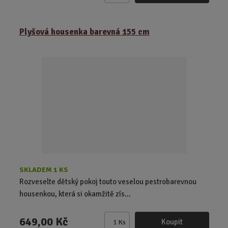
m
ě
Plyšová housenka barevná 155 cm
n
i
t
p
o
č
e
t
SKLADEM 1 KS
Rozveselte dětský pokoj touto veselou pestrobarevnou
housenkou, která si okamžitě zís...
649,00 Kč
Koupit
Ks
Z