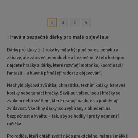
m
ě
n
2
3
4
1
i
t
Hravé a bezpečné dárky pro malé objevitele
p
o
Dárky pro kluky 1–2 roky by měly být plné barev, pohybu a
č
e
zábavy, ale zároveň jednoduché a bezpečné. V této kategorii
t
najdete hračky a dárky, které rozvíjejí motoriku, koordinaci i
fantazii – a hlavně přinášejí radost z objevování.
Nechybí plyšová zvířátka, chrastítka, textilní knížky, barevné
kostky nebo tahací hračky. Skvělou volbou jsou i hračky se
zvukem nebo světlem, které reagují na dotek a podněcují
zvídavost. Všechny dárky jsou vybírány s ohledem na
bezpečnost a kvalitu – tak, aby se hodily i pro ty nejmenší
ručičky.
Pro rodiče, kteří chtějí zvolit něco praktického, máme i měkké