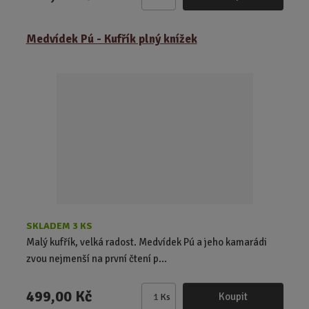
Z
m
ě
Medvídek Pú - Kufřík plný knížek
n
i
t
p
o
č
e
t
SKLADEM 3 KS
Malý kufřík, velká radost. Medvídek Pú a jeho kamarádi
zvou nejmenší na první čtení p...
499,00 Kč
Koupit
Ks
Z