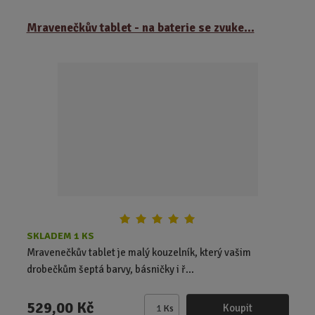
m
ě
Mravenečkův tablet - na baterie se zvuke...
n
i
t
p
o
č
e
t
SKLADEM 1 KS
Mravenečkův tablet je malý kouzelník, který vašim
drobečkům šeptá barvy, básničky i ř...
529,00 Kč
Koupit
Ks