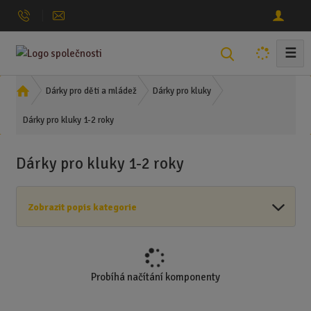
☰
V
y
h
Ú
Dárky pro děti a mládež
Dárky pro kluky
l
v
Dárky pro kluky 1-2 roky
o
e
d
d
n
a
Dárky pro kluky 1-2 roky
í
t
s
t
Zobrazit popis kategorie
r
a
n
a
Probíhá načítání komponenty