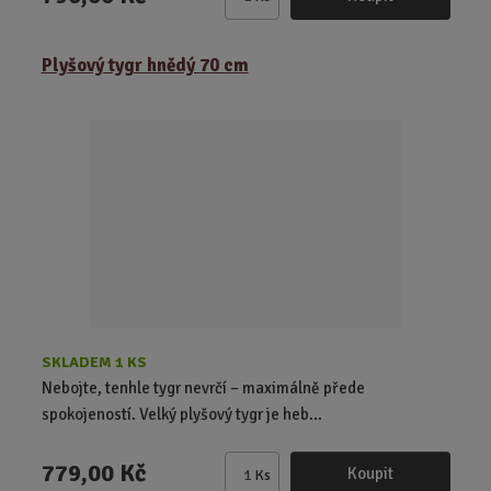
Z
m
ě
Plyšový tygr hnědý 70 cm
n
i
t
p
o
č
e
t
SKLADEM 1 KS
Nebojte, tenhle tygr nevrčí – maximálně přede
spokojeností. Velký plyšový tygr je heb...
779,00 Kč
Koupit
Ks
Z