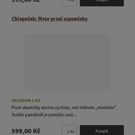
Z
m
ě
Chlapeček: Moje první vzpomínky
n
i
t
p
o
č
e
t
SKLADEM 1 KS
První okamžiky utečou rychleji, než řeknete „miminko“.
Tenhle památník je pomůže zast...
399,00 Kč
Koupit
Ks
Z