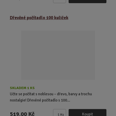
Z
m
ě
Dřevěné počítadlo 100 kuliček
n
i
t
p
o
č
e
t
SKLADEM 1 KS
Učte se počítat s noblesou – dřevo, barvy a trochu
nostalgie! Dřevěné počítadlo s 100...
519,00 Kč
Koupit
Ks