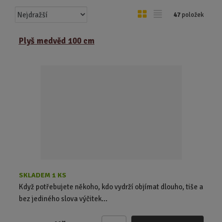
Ř
O
T
47
položek
a
b
a
z
r
b
Plyš medvěd 100 cm
e
á
u
n
z
l
í
k
k
p
o
o
r
o
v
v
d
ý
ý
u
v
v
k
ý
ý
t
p
p
ů
i
i
s
s
SKLADEM 1 KS
Když potřebujete někoho, kdo vydrží objímat dlouho, tiše a
bez jediného slova výčitek...