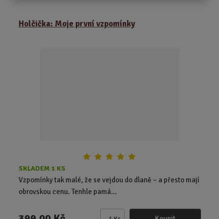
m
ě
Holčička: Moje první vzpomínky
n
i
t
p
o
č
e
t
SKLADEM 1 KS
Vzpomínky tak malé, že se vejdou do dlaně – a přesto mají
obrovskou cenu. Tenhle pamá...
399,00 Kč
Koupit
Ks