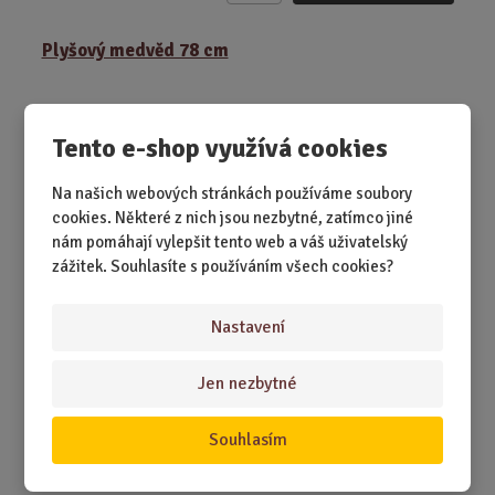
m
ě
Plyšový medvěd 78 cm
n
i
t
p
Tento e-shop využívá cookies
o
č
Na našich webových stránkách používáme soubory
e
cookies. Některé z nich jsou nezbytné, zatímco jiné
t
nám pomáhají vylepšit tento web a váš uživatelský
zážitek. Souhlasíte s používáním všech cookies?
Nastavení
SKLADEM 1 KS
Když potřebujete parťáka, který obejme, zahřeje a nikdy
Jen nezbytné
vám neutichne uprostřed věty.
Souhlasím
479,00 Kč
Koupit
Ks
Z