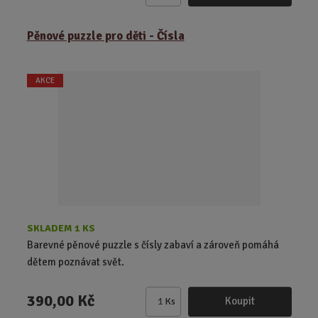
m
ě
Pěnové puzzle pro děti - Čísla
n
i
t
AKCE
p
o
č
e
t
SKLADEM 1 KS
Barevné pěnové puzzle s čísly zabaví a zároveň pomáhá
dětem poznávat svět.
390,00 Kč
Koupit
Ks
Z