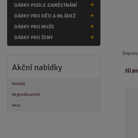
n
DÁRKY PODLE ZAMĚSTNÁNÍ
a
DÁRKY PRO DĚTI A MLÁDEŽ
DÁRKY PRO MUŽE
DÁRKY PRO ŽENY
Doporu
Ř
Akční nabídky
3D po
a
z
Novinky
e
n
Nejprodávanější
í
p
Akce
r
o
d
u