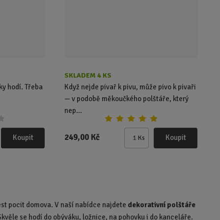
e
t
SKLADEM 4 KS
ky hodí. Třeba
Když nejde pivař k pivu, může pivo k pivaři
— v podobě měkoučkého polštáře, který
nep...
249,00 Kč
Koupit
Koupit
Ks
Z
m
ě
n
i
t
inést pocit domova. V naší nabídce najdete
dekorativní polštáře
p
kvěle se hodí do obýváku, ložnice, na pohovku i do kanceláře.
o