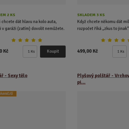
EM 2 KS
SKLADEM 3 KS
i chcete dát hlavu na kolo auta,
Když chcete někomu dát mil
si v garáži (zatím) dovolit nemůžete.
rozpočet říká „zkus to jinak“
0 Kč
499,00 Kč
Koupit
Ks
Ks
Z
Z
m
m
ě
ě
n
n
ář - Sexy tělo
Plyšový polštář - Vrchov
i
i
pi...
t
t
p
p
ÁVANĚJŠÍ
o
o
č
č
e
e
t
t