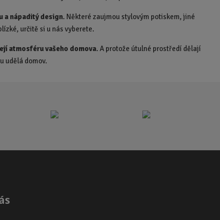
č
tu a nápaditý design
. Některé zaujmou stylovým potiskem, jiné
e
lízké, určitě si u nás vyberete.
t
ejí atmosféru vašeho domova
. A protože útulné prostředí dělají
oru udělá domov.
ás