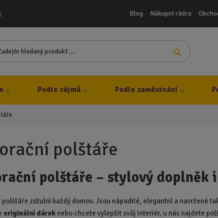
Blog
Nákupní rádce
Obcho
z
Z
Vyhledat
a
d
e
j
m
Podle zájmů
Podle zaměstnání
P
t
e
štáře
h
l
e
orační polštáře
d
a
rační polštáře – stylový doplněk i
n
ý
p
 polštáře zútulní každý domov. Jsou nápadité, elegantní a navržené tak, 
r
te
originální dárek
nebo chcete vylepšit svůj interiér, u nás najdete pol
o