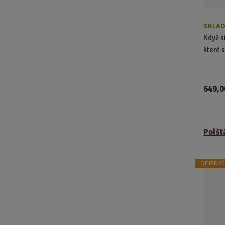
k
t
ů
SKLAD
Když s
které 
649,0
Polšt
NEJPROD