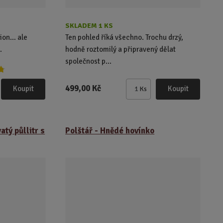
i
i
s
s
SKLADEM 1 KS
ion… ale
Ten pohled říká všechno. Trochu drzý,
.
hodně roztomilý a připravený dělat
společnost p...
499,00 Kč
Koupit
Koupit
Ks
Z
m
ě
n
atý půllitr s
Polštář - Hnědé hovínko
i
t
p
o
č
e
t