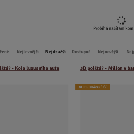
d
u
k
t
Probíhá načítání ko
.
.
.
Nejdražší
čené
Nejlevnější
Dostupné
Nejnovější
Nej
lštář - Kolo luxusního auta
3D polštář - Milion v b
NEJPRODÁVANĚJŠÍ