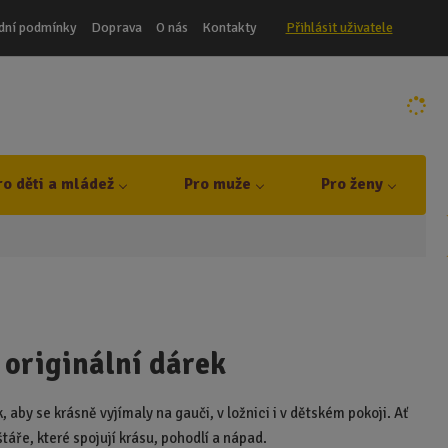
dní podmínky
Doprava
O nás
Kontakty
Přihlásit uživatele
ro děti a mládež
Pro muže
Pro ženy
 originální dárek
aby se krásně vyjímaly na gauči, v ložnici i v dětském pokoji. Ať
štáře, které spojují krásu, pohodlí a nápad.