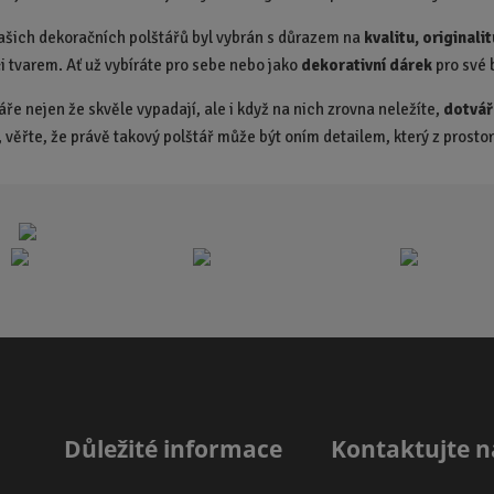
č
č
ašich dekoračních polštářů byl vybrán s důrazem na
kvalitu, originali
e
e
či tvarem. Ať už vybíráte pro sebe nebo jako
dekorativní dárek
pro své b
t
t
áře nejen že skvěle vypadají, ale i když na nich zrovna neležíte,
dotvář
, věřte, že právě takový polštář může být oním detailem, který z prost
Důležité informace
Kontaktujte n