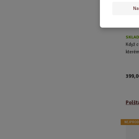
Na
SKLAD
Když c
kterém
399,0
Polšt
NEJPROD