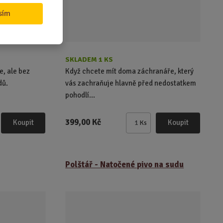
sím
SKLADEM 1 KS
e, ale bez
Když chcete mít doma záchranáře, který
dů.
vás zachraňuje hlavně před nedostatkem
pohodlí...
399,00 Kč
Koupit
Koupit
Ks
Z
m
ě
n
Polštář - Natočené pivo na sudu
i
t
p
o
č