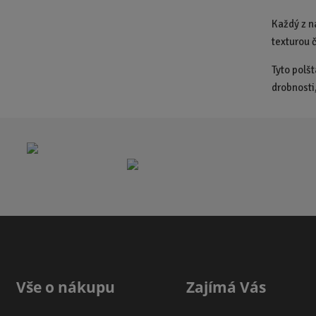
Každý z n
texturou 
Tyto polšt
drobnosti
Vše o nákupu
Zajímá Vás