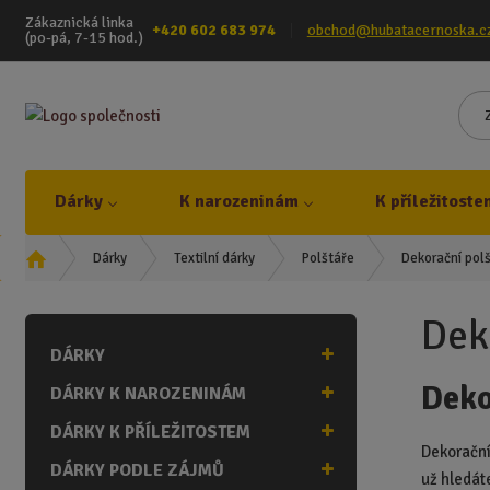
Zákaznická linka
+420 602 683 974
obchod@hubatacernoska.c
(po-pá, 7-15 hod.)
Dárky
K narozeninám
K příležitoste
Ú
Dekorační pol
Dárky
Textilní dárky
Polštáře
v
o
Dek
d
DÁRKY
n
í
Deko
DÁRKY K NAROZENINÁM
s
t
DÁRKY K PŘÍLEŽITOSTEM
r
Dekorační
DÁRKY PODLE ZÁJMŮ
a
už hledá