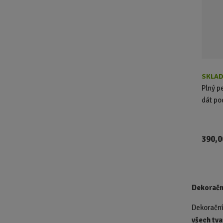
SKLAD
Plný p
dát po
390,0
Dekorační
Dekorační
všech tva