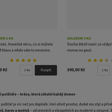
e
e
t
t
EM 1 KS
SKLADEM 3 KS
eněz. Konečně něco, co si můžete
Trocha štěstí navíc se vždyc
d hlavu a nikdo vám to nevezme.
rovnou na gauč.
0 Kč
390,00 Kč
Koupit
Ks
Ks
Z
Z
m
m
ě
ě
n
n
 polštáře – krása, která zútulní každý domov
i
i
t
t
 polštář je víc než jen doplněk. Umí oživit prostor, dodat mu styl a př
p
p
rů, barev a motivů
– od jemných a elegantních po moderní a výrazné. S
o
o