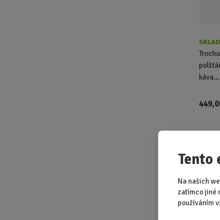
SKLAD
Trochu
polštá
káva...
449,0
3D po
Tento 
Na našich we
zatímco jiné 
používáním v