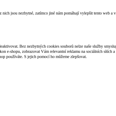
ich jsou nezbytné, zatímco jiné nám pomáhají vylepšit tento web a vá
deaktivovat. Bez nezbytných cookies souborů nelze naše služby smyslu
n e-shopu, zobrazovat Vám relevantní reklamu na sociálních sítích a 
hop používáte. S jejich pomocí ho můžeme zlepšovat.