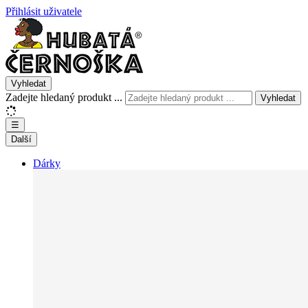
Přihlásit uživatele
Vyhledat
Zadejte hledaný produkt ...
Vyhledat
☰
Další
Dárky