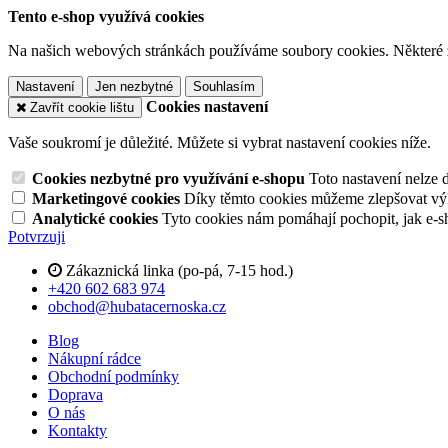
Tento e-shop využívá cookies
Na našich webových stránkách používáme soubory cookies. Některé z n
Nastavení
Jen nezbytné
Souhlasím
Cookies nastavení
Zavřít cookie lištu
Vaše soukromí je důležité. Můžete si vybrat nastavení cookies níže.
Cookies nezbytné pro využívání e-shopu
Toto nastavení nelze 
Marketingové cookies
Díky těmto cookies můžeme zlepšovat výko
Analytické cookies
Tyto cookies nám pomáhají pochopit, jak e-s
Potvrzuji
Zákaznická linka (po-pá, 7-15 hod.)
+420 602 683 974
obchod@hubatacernoska.cz
Blog
Nákupní rádce
Obchodní podmínky
Doprava
O nás
Kontakty