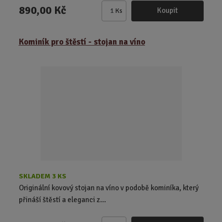
890,00 Kč
Koupit
Ks
Z
m
ě
Kominík pro štěstí - stojan na víno
n
i
t
p
o
č
e
t
SKLADEM 3 KS
Originální kovový stojan na víno v podobě kominíka, který
přináší štěstí a eleganci z...