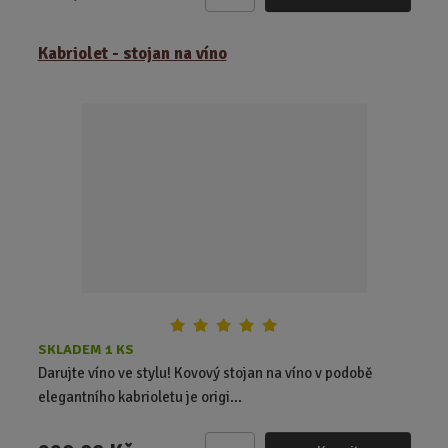
Z
m
ě
Kabriolet - stojan na víno
n
i
t
p
o
č
e
t
SKLADEM 1 KS
Darujte víno ve stylu! Kovový stojan na víno v podobě
elegantního kabrioletu je origi...