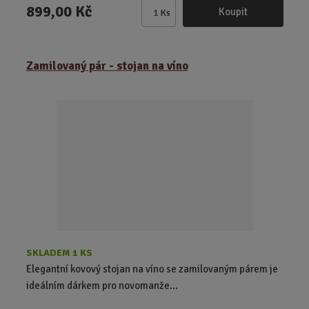
899,00 Kč
Koupit
Ks
Z
m
ě
Zamilovaný pár - stojan na víno
n
i
t
p
o
č
e
t
SKLADEM 1 KS
Elegantní kovový stojan na víno se zamilovaným párem je
ideálním dárkem pro novomanže...