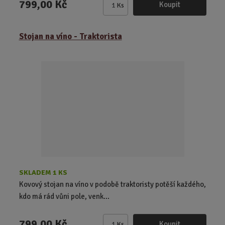
799,00 Kč
Koupit
Ks
Z
m
ě
Stojan na víno - Traktorista
n
i
t
p
o
č
e
t
SKLADEM 1 KS
Kovový stojan na víno v podobě traktoristy potěší každého,
kdo má rád vůni pole, venk...
799,00 Kč
Koupit
Ks