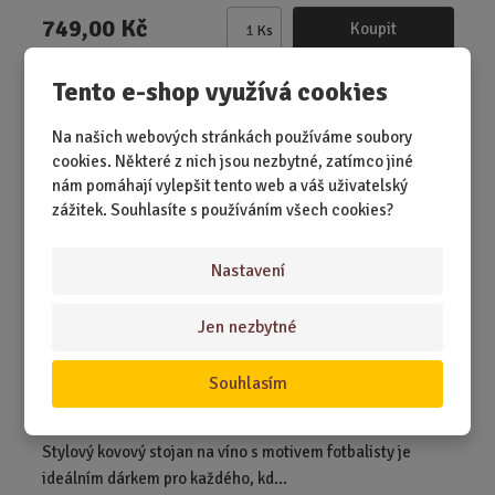
749,00 Kč
Koupit
Ks
Z
m
Tento e-shop využívá cookies
ě
Stojan na víno - Fotbalista
n
Na našich webových stránkách používáme soubory
i
cookies. Některé z nich jsou nezbytné, zatímco jiné
t
nám pomáhají vylepšit tento web a váš uživatelský
p
zážitek. Souhlasíte s používáním všech cookies?
o
č
e
Nastavení
t
Jen nezbytné
Souhlasím
SKLADEM 1 KS
Stylový kovový stojan na víno s motivem fotbalisty je
ideálním dárkem pro každého, kd...