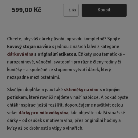
599,00 Kč
Koupit
Ks
Z
m
ě
n
Chcete, aby váš dárek působil opravdu kompletně? Spojte
i
kovový stojan na víno
s jednou z našich lahví z kategorie
t
p
dárková vína
s originální etiketou
. Etikety jsou tematické –
o
narozeninové, vánoční, svatební i pro různé členy rodiny či
č
koníčky – a společně se stojanem vytvoří dárek, který
e
nezapadne mezi ostatními.
t
Skvělým doplňkem jsou také
skleničky na víno
s vtipným
potiskem
, které rovněž najdete v naší nabídce. A pokud byste
chtěli inspiraci ještě rozšířit, doporučujeme navštívit celou
sekci
dárky pro milovníky vína
, kde objevíte i další vinařské
dárky – od osušek s motivem vína, přes originální hodiny a
kvízy až po drobnosti s vtipy o vinařích.