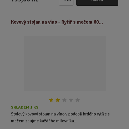
Z
m
ě
Kovový stojan na víno - Rytíř s mečem 60...
n
i
t
p
o
č
e
t
SKLADEM 1 KS
Stylový kovový stojan na víno v podobě hrdého rytíře s
mečem zaujme každého milovníka...