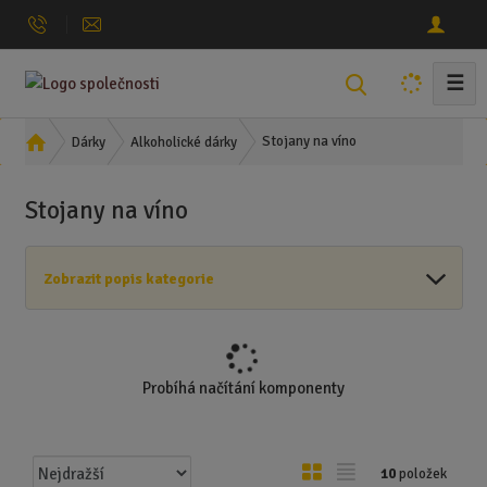
☰
V
y
h
Ú
Stojany na víno
Dárky
Alkoholické dárky
l
v
o
e
Stojany na víno
d
d
n
a
í
t
Zobrazit popis kategorie
s
t
r
a
n
Probíhá načítání komponenty
a
Ř
O
T
10
položek