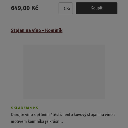
649,00 Kč
Koupit
Ks
Z
m
ě
Stojan na víno - Kominík
n
i
t
p
o
č
e
t
SKLADEM 1 KS
Darujte víno s přáním štěstí. Tento kovový stojan na víno s
motivem kominíka je krásn...