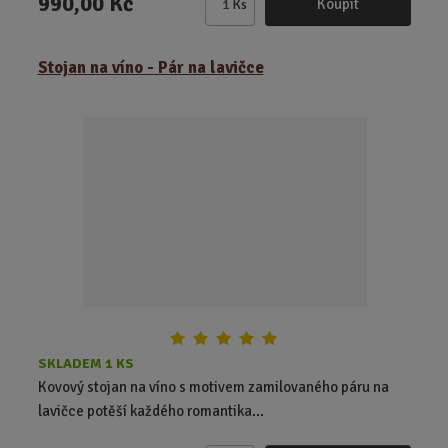
990,00 Kč
Koupit
Ks
Z
m
ě
Stojan na víno - Pár na lavičce
n
i
t
p
o
č
e
t
SKLADEM 1 KS
Kovový stojan na víno s motivem zamilovaného páru na
lavičce potěší každého romantika...