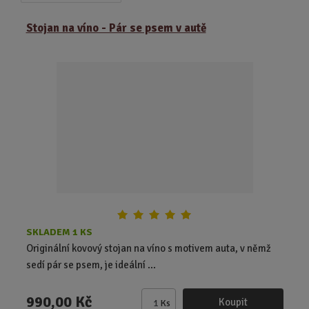
a
b
a
z
r
b
Stojan na víno - Pár se psem v autě
e
á
u
n
z
l
í
k
k
p
o
o
r
o
v
v
d
ý
ý
u
v
v
k
ý
ý
t
p
p
ů
i
i
s
s
SKLADEM 1 KS
Originální kovový stojan na víno s motivem auta, v němž
sedí pár se psem, je ideální ...
990,00 Kč
Koupit
Ks