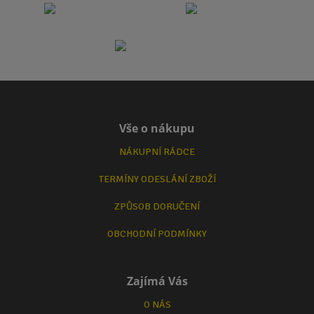
Vše o nákupu
NÁKUPNÍ RÁDCE
TERMÍNY ODESLÁNÍ ZBOŽÍ
ZPŮSOB DORUČENÍ
OBCHODNÍ PODMÍNKY
Zajímá Vás
O NÁS