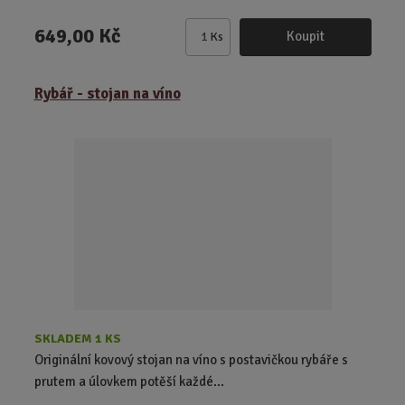
649,00 Kč
Koupit
Ks
Z
m
ě
Rybář - stojan na víno
n
i
t
p
o
č
e
t
SKLADEM 1 KS
Originální kovový stojan na víno s postavičkou rybáře s
prutem a úlovkem potěší každé...