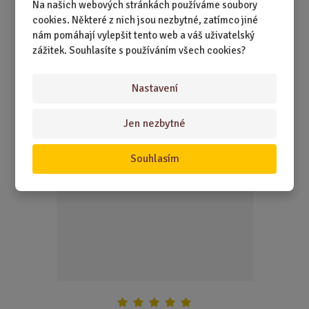
Na našich webových stránkách používáme soubory
V této čepicise nejenže skvěle zahřejete, ale navíc si
cookies. Některé z nich jsou nezbytné, zatímco jiné
posvítíte na cestu.
nám pomáhají vylepšit tento web a váš uživatelský
zážitek. Souhlasíte s používáním všech cookies?
299,00 Kč
Koupit
Ks
Z
m
Nastavení
ě
Placatka ve tvaru KANYSTRU obsah 170 ml
n
Jen nezbytné
i
t
Souhlasím
NEJPRODÁVANĚJŠÍ
p
o
č
e
t