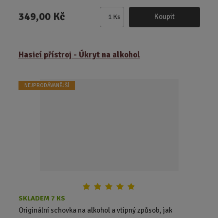
349,00 Kč
Koupit
Ks
Z
m
ě
Hasicí přístroj - Úkryt na alkohol
n
i
t
NEJPRODÁVANĚJŠÍ
p
o
č
e
t
SKLADEM 7 KS
Originální schovka na alkohol a vtipný způsob, jak