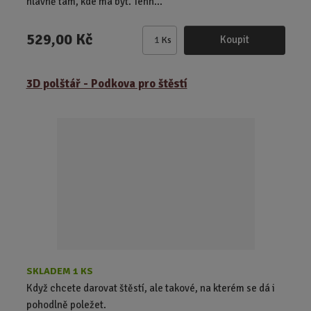
hlavně tam, kde má být. Tenh...
529,00 Kč
Koupit
Ks
Z
m
ě
3D polštář - Podkova pro štěstí
n
i
t
p
o
č
e
t
SKLADEM 1 KS
Když chcete darovat štěstí, ale takové, na kterém se dá i
pohodlně poležet.