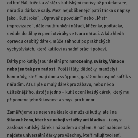
od hrníčků, triček a zástěr s kutilskými motivy až po dekorace,
nářadí a dárkové sady. Mezi nejoblíbenější patří trička s nápisy
jako „Kutil roku“, „Opravář z povolání“ nebo „Mistr
improvizace“, dále multifunkční nářadí, klíčenky, podtácky,
cedule do dílny či pivní otvíráky ve tvaru nářadí. A kdo hledá
opravdu osobitý dárek, může sáhnout po praktických
vychytávkách, které kutilovi usnadní práci i pobaví.
Dárky pro kutily jsou ideální pro
narozeniny, svátky, Vánoce
nebo jen tak pro radost
. Potěší táty, dědečky, manžely i
kamarády, kteří mají doma svůj ponk, garáž nebo aspoň kufřík s
nářadím. Ať už jde o malý dárek pro zábavu, nebo něco
užitečnějšího, jisté je jedno – kutil ocení každý dárek, který mu
připomene jeho šikovnost a smysl pro humor.
Zaměřujeme se nejen na klasické mužské kutily, ale i na
šikovné ženy, které se nebojí vrtačky ani kladiva
– i ony si
zaslouží kutilský dárek s nápadem a stylem. V naší nabídce tak
najdete univerzální dárky pro všechny, kteří milují tvoření,