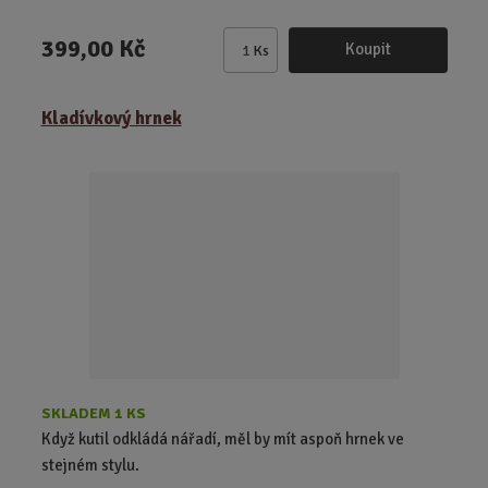
399,00 Kč
Koupit
Ks
Z
m
ě
Kladívkový hrnek
n
i
t
p
o
č
e
t
SKLADEM 1 KS
Když kutil odkládá nářadí, měl by mít aspoň hrnek ve
stejném stylu.