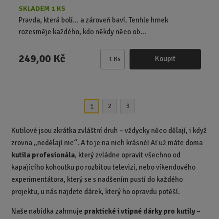
SKLADEM 1 KS
Pravda, která bolí… a zároveň baví. Tenhle hrnek
rozesměje každého, kdo někdy něco ob...
249,00 Kč
Koupit
Ks
Z
m
ě
n
2
3
1
i
t
p
Kutilové jsou zkrátka zvláštní druh – vždycky něco dělají, i když
o
zrovna „nedělají nic“. A to je na nich krásné! Ať už máte doma
č
kutila profesionála
, který zvládne opravit všechno od
e
kapajícího kohoutku po rozbitou televizi, nebo víkendového
t
experimentátora, který se s nadšením pustí do každého
projektu, u nás najdete dárek, který ho opravdu potěší.
Naše nabídka zahrnuje
praktické i vtipné dárky pro kutily
–