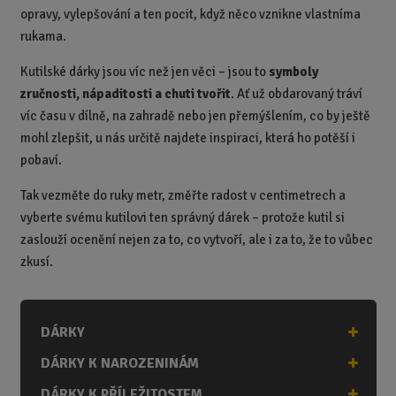
opravy, vylepšování a ten pocit, když něco vznikne vlastníma
rukama.
Kutilské dárky jsou víc než jen věci – jsou to
symboly
zručnosti, nápaditosti a chuti tvořit
. Ať už obdarovaný tráví
víc času v dílně, na zahradě nebo jen přemýšlením, co by ještě
mohl zlepšit, u nás určitě najdete inspiraci, která ho potěší i
pobaví.
Tak vezměte do ruky metr, změřte radost v centimetrech a
vyberte svému kutilovi ten správný dárek – protože kutil si
zaslouží ocenění nejen za to, co vytvoří, ale i za to, že to vůbec
zkusí.
DÁRKY
DÁRKY K NAROZENINÁM
DÁRKY K PŘÍLEŽITOSTEM