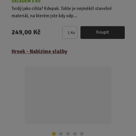
SKLADEM 1 KS
Tvrdý jako cihla? Kdepak. Tohle je nejměkčí stavební
materiál, na kterém jste kdy odp...
249,00 Kč
Koupit
Ks
Z
m
ě
Hrnek - Nabízíme služby
n
i
t
p
o
č
e
t