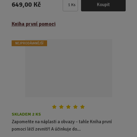
649,00 Kč
Koupit
Ks
Z
m
ě
Kniha první pomoci
n
i
t
NEJPRODÁVANĚJŠÍ
p
o
č
e
t
SKLADEM 2 KS
Zapomeňte na náplasti a obvazy – tahle Kniha první
pomoci léčí zevnitř! A účinkuje do...