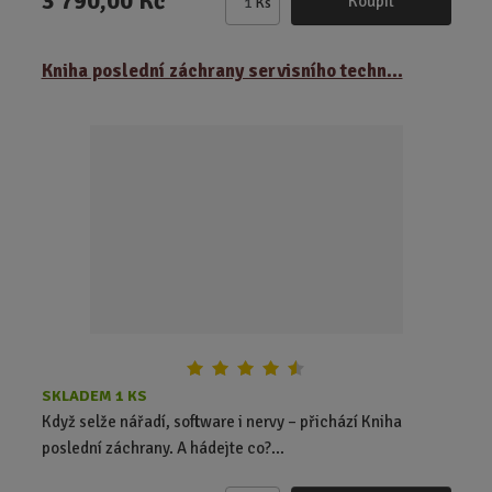
3 790,00 Kč
Koupit
Ks
Z
m
ě
Kniha poslední záchrany servisního techn...
n
i
t
p
o
č
e
t
SKLADEM 1 KS
Když selže nářadí, software i nervy – přichází Kniha
poslední záchrany. A hádejte co?...