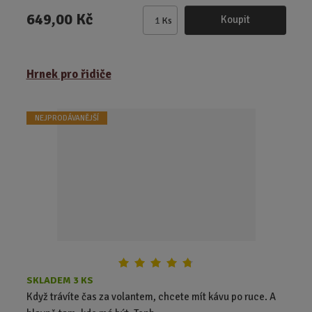
649,00 Kč
Koupit
Ks
Z
m
ě
Hrnek pro řidiče
n
i
t
NEJPRODÁVANĚJŠÍ
p
o
č
e
t
SKLADEM 3 KS
Když trávíte čas za volantem, chcete mít kávu po ruce. A