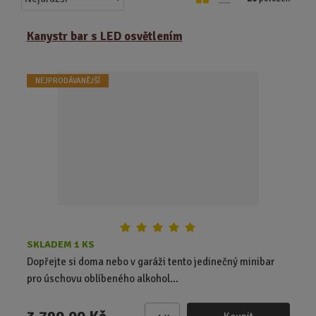
a
b
a
z
r
b
Kanystr bar s LED osvětlením
e
á
u
n
z
l
í
NEJPRODÁVANĚJŠÍ
k
k
p
o
o
r
o
v
v
d
ý
ý
u
v
v
k
ý
ý
t
p
p
ů
i
i
s
s
SKLADEM 1 KS
Dopřejte si doma nebo v garáži tento jedinečný minibar
pro úschovu oblíbeného alkohol...