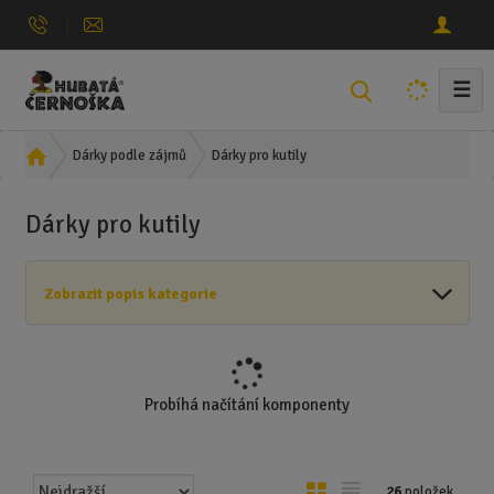
☰
V
y
h
Ú
Dárky pro kutily
Dárky podle zájmů
l
v
e
o
Dárky pro kutily
d
d
n
a
í
t
Zobrazit popis kategorie
s
t
r
a
n
Probíhá načítání komponenty
a
Ř
O
T
26
položek