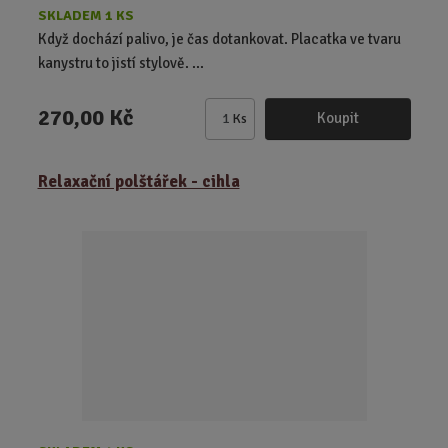
SKLADEM 1 KS
Když dochází palivo, je čas dotankovat. Placatka ve tvaru
kanystru to jistí stylově. ...
270,00 Kč
Koupit
Ks
Z
m
ě
Relaxační polštářek - cihla
n
i
t
p
o
č
e
t