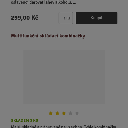
oslavenci darovat lahev alkoholu. ...
299,00 Kč
Koupit
Ks
Z
m
ě
Multifunkční skládací kombinačky
n
i
t
p
o
č
e
t
SKLADEM 3 KS
Malé, skladné a připravené na všechno. Tyhle kombinačky