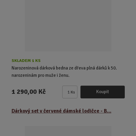
o
č
e
t
SKLADEM 1 KS
Narozeninová dárková bedna ze dřeva plná dárků k 50.
narozeninám pro muže i ženu.
1 290,00 Kč
Koupit
Ks
Z
m
ě
Dárkový set v červené dámské lodičce - B...
n
i
t
p