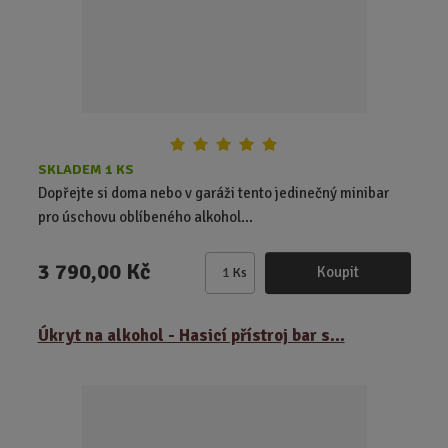
d
ý
ý
u
v
v
k
ý
ý
t
p
p
ů
i
i
s
s
SKLADEM 1 KS
Dopřejte si doma nebo v garáži tento jedinečný minibar
pro úschovu oblíbeného alkohol...
3 790,00 Kč
Koupit
Ks
Z
m
ě
Úkryt na alkohol - Hasicí přístroj bar s...
n
i
t
p
o