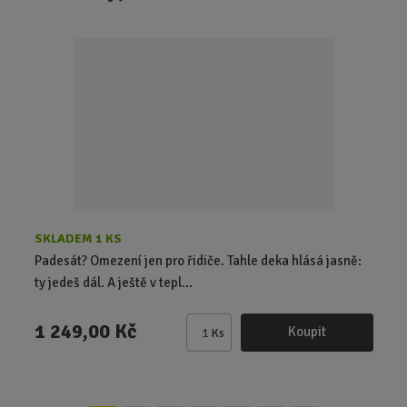
n
i
t
p
o
č
e
t
SKLADEM 1 KS
Padesát? Omezení jen pro řidiče. Tahle deka hlásá jasně:
ty jedeš dál. A ještě v tepl...
1 249,00 Kč
Koupit
Ks
Z
m
ě
n