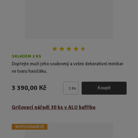
č
e
t
SKLADEM 2 KS
Dopřejte muži jeho soukromý a velmi dekorativní minibar
ve tvaru hasičáku.
3 390,00 Kč
Koupit
Ks
Z
m
ě
Grilovací nářadí 30 ks v ALU kufříku
n
i
t
NEJPRODÁVANĚJŠÍ
p