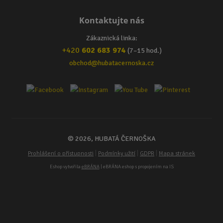
Kontaktujte nás
Zákaznická linka:
+420
602 683 974
(7–15 hod.)
obchod@hubatacernoska.cz
© 2026, HUBATÁ ČERNOŠKA
|
|
|
Prohlášení o přístupnosti
Podmínky užití
GDPR
Mapa stránek
Eshop vytvořila
eBRÁNA
| eBRÁNA eshop s propojením na IS