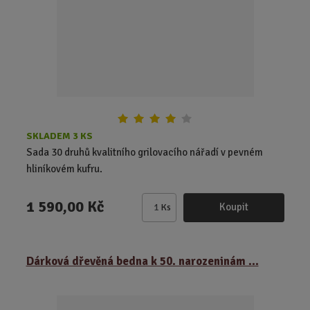
o
č
e
t
SKLADEM 3 KS
Sada 30 druhů kvalitního grilovacího nářadí v pevném
hliníkovém kufru.
1 590,00 Kč
Koupit
Ks
Z
m
ě
Dárková dřevěná bedna k 50. narozeninám ...
n
i
t
p