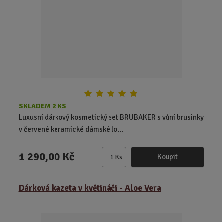
o
č
e
t
SKLADEM 2 KS
Luxusní dárkový kosmetický set BRUBAKER s vůní brusinky
v červené keramické dámské lo...
1 290,00 Kč
Koupit
Ks
Z
m
ě
Dárková kazeta v květináči - Aloe Vera
n
i
t