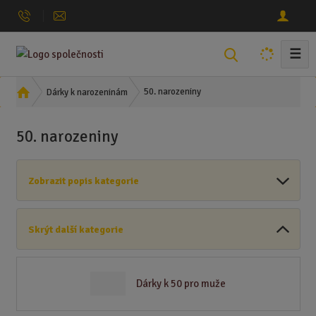
☰
V
y
h
Ú
50. narozeniny
Dárky k narozeninám
l
v
o
e
50. narozeniny
d
d
n
a
í
t
Zobrazit popis kategorie
s
t
r
Skrýt další kategorie
a
n
a
Dárky k 50 pro muže