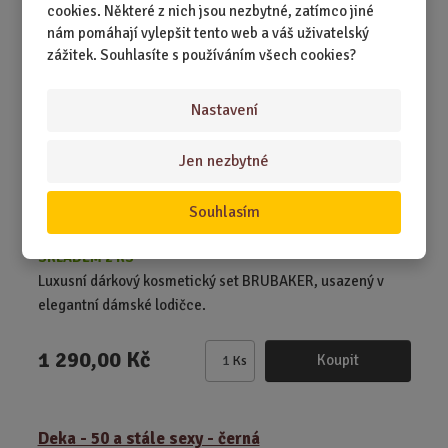
cookies. Některé z nich jsou nezbytné, zatímco jiné
t
nám pomáhají vylepšit tento web a váš uživatelský
p
zážitek. Souhlasíte s používáním všech cookies?
o
č
e
Nastavení
t
Jen nezbytné
Souhlasím
SKLADEM 2 KS
Luxusní dárkový kosmetický set BRUBAKER, usazený v
elegantní dámské lodičce.
1 290,00 Kč
Koupit
Ks
Z
m
ě
Deka - 50 a stále sexy - černá
n