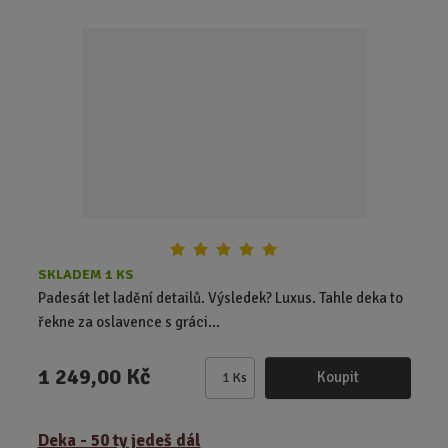
i
t
p
o
č
e
t
SKLADEM 1 KS
Padesát let ladění detailů. Výsledek? Luxus. Tahle deka to
řekne za oslavence s gráci...
1 249,00 Kč
Koupit
Ks
Z
m
ě
Deka - 50 ty jedeš dál