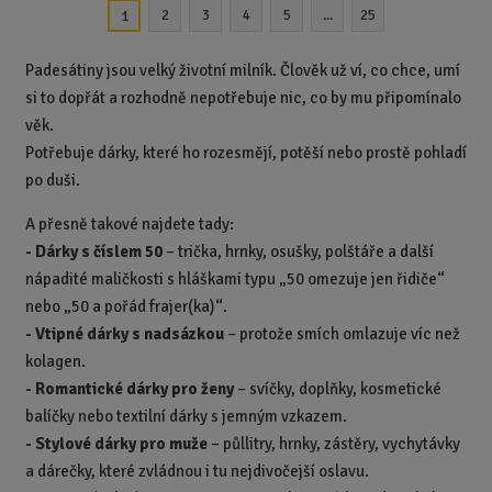
2
3
4
5
...
25
1
i
t
p
Padesátiny jsou velký životní milník. Člověk už ví, co chce, umí
o
si to dopřát a rozhodně nepotřebuje nic, co by mu připomínalo
č
věk.
e
Potřebuje dárky, které ho rozesmějí, potěší nebo prostě pohladí
t
po duši.
A přesně takové najdete tady:
-
Dárky s číslem 50
– trička, hrnky, osušky, polštáře a další
nápadité maličkosti s hláškami typu „50 omezuje jen řidiče“
nebo „50 a pořád frajer(ka)“.
-
Vtipné dárky s nadsázkou
– protože smích omlazuje víc než
kolagen.
-
Romantické dárky pro ženy
– svíčky, doplňky, kosmetické
balíčky nebo textilní dárky s jemným vzkazem.
-
Stylové dárky pro muže
– půllitry, hrnky, zástěry, vychytávky
a dárečky, které zvládnou i tu nejdivočejší oslavu.