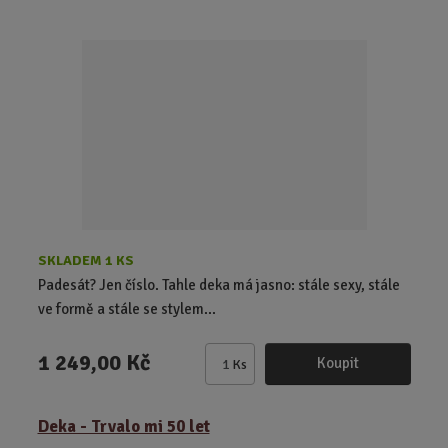
i
t
p
o
č
e
t
SKLADEM 1 KS
Padesát? Jen číslo. Tahle deka má jasno: stále sexy, stále
ve formě a stále se stylem...
1 249,00 Kč
Koupit
Ks
Z
m
ě
Deka - Trvalo mi 50 let
n