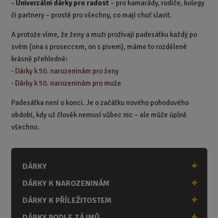
-
Univerzální dárky pro radost
– pro kamarády, rodiče, kolegy
či partnery – prostě pro všechny, co mají chuť slavit.
A protože víme, že ženy a muži prožívají padesátku každý po
svém (ona s proseccem, on s pivem), máme to rozdělené
krásně přehledně:
-
Dárky k 50. narozeninám pro ženy
-
Dárky k 50. narozeninám pro muže
Padesátka není o konci. Je o začátku nového pohodového
období, kdy už člověk nemusí vůbec nic – ale může úplně
všechno.
DÁRKY
DÁRKY K NAROZENINÁM
DÁRKY K PŘÍLEŽITOSTEM
DÁRKY PODLE ZÁJMŮ