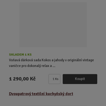
t
p
o
č
e
t
SKLADEM 1 KS
Voňavá dárková sada Kokos a jahody v originální vintage
vaničce pro dokonalý relax a ...
1 290,00 Kč
Koupit
Ks
Z
m
ě
Dvoupatrový textilní kuchyňský dort
n
i