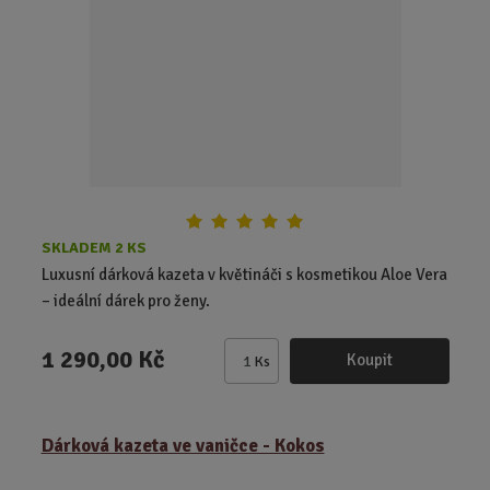
p
o
č
e
t
SKLADEM 2 KS
Luxusní dárková kazeta v květináči s kosmetikou Aloe Vera
– ideální dárek pro ženy.
1 290,00 Kč
Koupit
Ks
Z
m
ě
Dárková kazeta ve vaničce - Kokos
n
i