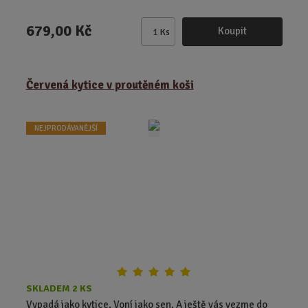
679,00 Kč
Koupit
Ks
Z
m
ě
Červená kytice v proutěném koši
n
i
t
NEJPRODÁVANĚJŠÍ
p
o
č
e
t
SKLADEM 2 KS
Vypadá jako kytice. Voní jako sen. A ještě vás vezme do