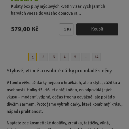
Kulatý box plný mýdlových květin v zářivých jarních
barvách vnese do vašeho domova ra...
579,00 Kč
Koupit
Ks
Z
m
ě
n
2
3
4
5
...
14
1
i
t
Stylové, vtipné a osobité dárky pro mladé slečny
p
o
V tomto věku už dárky nejsou o hračkách, ale o stylu, zážitku a
č
e
osobnosti. Holky 15–16 let chtějí něco, co odpovídá jejich
t
vkusu – moderní, vtipné, občas trochu odvážné, ale pořád s
dívčím šarmem. Proto jsme vybrali dárky, které kombinují krásu,
nápad i praktičnost.
Najdete zde kosmetické doplňky, zrcátka, taštičky, vůně,