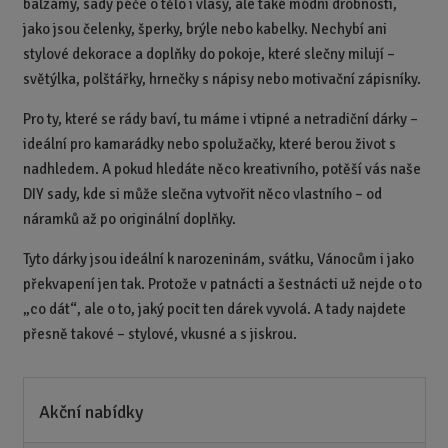
balzámy, sady péče o tělo i vlasy, ale také módní drobnosti,
jako jsou čelenky, šperky, brýle nebo kabelky. Nechybí ani
stylové dekorace a doplňky do pokoje, které slečny milují –
světýlka, polštářky, hrnečky s nápisy nebo motivační zápisníky.
Pro ty, které se rády baví, tu máme i vtipné a netradiční dárky –
ideální pro kamarádky nebo spolužačky, které berou život s
nadhledem. A pokud hledáte něco kreativního, potěší vás naše
DIY sady, kde si může slečna vytvořit něco vlastního – od
náramků až po originální doplňky.
Tyto dárky jsou ideální k narozeninám, svátku, Vánocům i jako
překvapení jen tak. Protože v patnácti a šestnácti už nejde o to
„co dát“, ale o to, jaký pocit ten dárek vyvolá. A tady najdete
přesně takové – stylové, vkusné a s jiskrou.
Akční nabídky