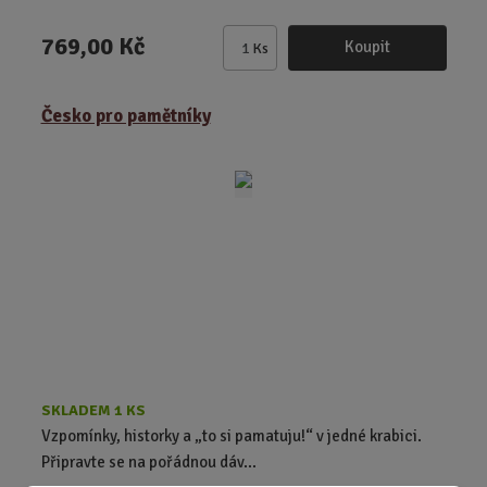
769,00 Kč
Koupit
Ks
Z
m
ě
Česko pro pamětníky
n
i
t
p
o
č
e
t
SKLADEM 1 KS
Vzpomínky, historky a „to si pamatuju!“ v jedné krabici.
Připravte se na pořádnou dáv...