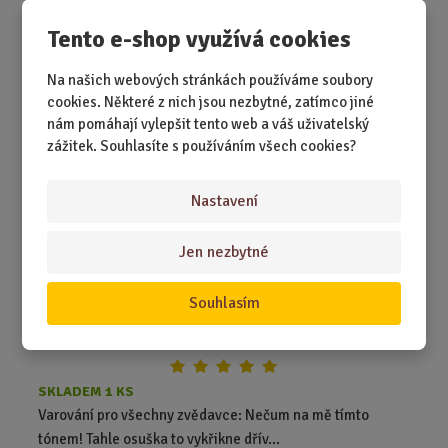
699,00 Kč
Koupit
Tento e-shop využívá cookies
Ks
Z
m
Na našich webových stránkách používáme soubory
ě
Osuška - Nečum na mě tímto tónem
cookies. Některé z nich jsou nezbytné, zatímco jiné
n
nám pomáhají vylepšit tento web a váš uživatelský
i
zážitek. Souhlasíte s používáním všech cookies?
t
p
o
Nastavení
č
e
Jen nezbytné
t
Souhlasím
SKLADEM 1 KS
Varování pro všechny zvědavce: Nečum na mě tímto
tónem! Tahle osuška to vykřikne dřív...