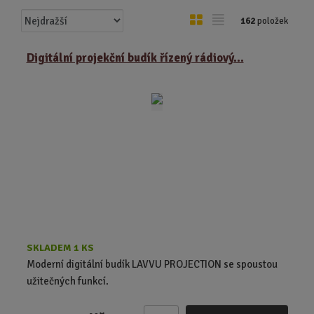
Ř
O
T
162
položek
a
b
a
z
r
b
Digitální projekční budík řízený rádiový...
e
á
u
n
z
l
í
k
k
p
o
o
r
o
v
v
d
ý
ý
u
v
v
k
ý
ý
t
p
p
ů
i
i
s
s
SKLADEM 1 KS
Moderní digitální budík LAVVU PROJECTION se spoustou
užitečných funkcí.