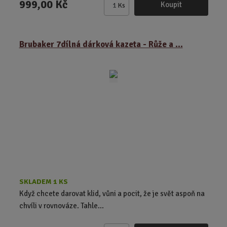
999,00 Kč
Koupit
Ks
Z
m
ě
Brubaker 7dílná dárková kazeta - Růže a ...
n
i
t
p
o
č
e
t
SKLADEM 1 KS
Když chcete darovat klid, vůni a pocit, že je svět aspoň na
chvíli v rovnováze. Tahle...