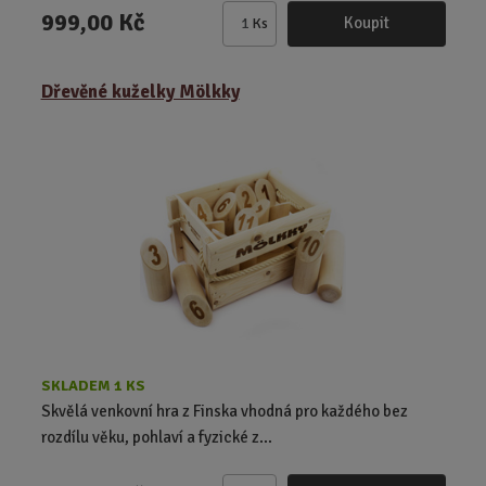
999,00 Kč
Koupit
Ks
Z
m
ě
Dřevěné kuželky Mölkky
n
i
t
p
o
č
e
t
SKLADEM 1 KS
Skvělá venkovní hra z Finska vhodná pro každého bez
rozdílu věku, pohlaví a fyzické z...