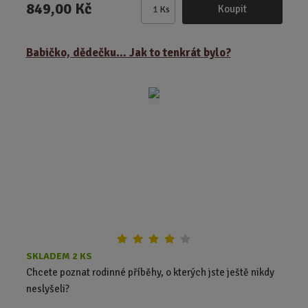
849,00 Kč
Koupit
Ks
Z
m
ě
Babičko, dědečku… Jak to tenkrát bylo?
n
i
t
p
o
č
e
t
SKLADEM 2 KS
Chcete poznat rodinné příběhy, o kterých jste ještě nikdy
neslyšeli?