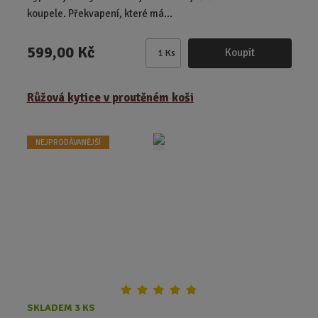
koupele. Překvapení, které má...
599,00 Kč
Koupit
Ks
Z
m
ě
Růžová kytice v proutěném koši
n
i
t
NEJPRODÁVANĚJŠÍ
p
o
č
e
t
SKLADEM 3 KS