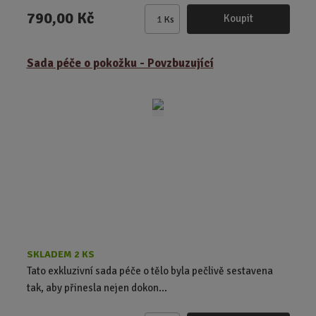
790,00 Kč
Koupit
Ks
Z
m
ě
Sada péče o pokožku - Povzbuzující
n
i
t
p
o
č
e
t
SKLADEM 2 KS
Tato exkluzivní sada péče o tělo byla pečlivě sestavena
tak, aby přinesla nejen dokon...