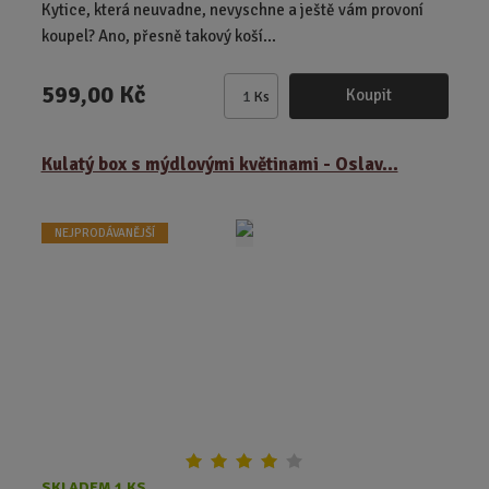
Kytice, která neuvadne, nevyschne a ještě vám provoní
koupel? Ano, přesně takový koší...
599,00 Kč
Koupit
Ks
Z
m
ě
Kulatý box s mýdlovými květinami - Oslav...
n
i
t
NEJPRODÁVANĚJŠÍ
p
o
č
e
t
SKLADEM 1 KS