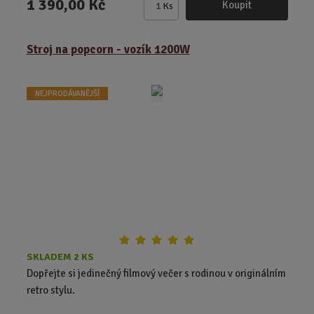
1 390,00 Kč
Koupit
Ks
Z
m
ě
Stroj na popcorn - vozík 1200W
n
i
t
NEJPRODÁVANĚJŠÍ
p
o
č
e
t
SKLADEM 2 KS
Dopřejte si jedinečný filmový večer s rodinou v originálním
retro stylu.