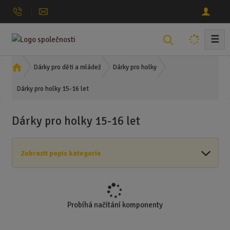
☰
V
y
h
Ú
Dárky pro děti a mládež
Dárky pro holky
l
v
Dárky pro holky 15-16 let
o
e
d
d
n
a
Dárky pro holky 15-16 let
í
t
s
t
Zobrazit popis kategorie
r
a
n
a
Probíhá načítání komponenty