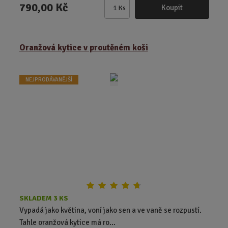
790,00 Kč
Koupit
Ks
Z
m
ě
Oranžová kytice v proutěném koši
n
i
t
NEJPRODÁVANĚJŠÍ
p
o
č
e
t
SKLADEM 3 KS
Vypadá jako květina, voní jako sen a ve vaně se rozpustí.
Tahle oranžová kytice má ro...