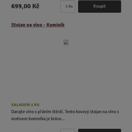
699,00 Kč
Koupit
Ks
Z
m
ě
Stojan na víno - Kominík
n
i
t
p
o
č
e
t
SKLADEM 1 KS
Darujte víno s přáním štěstí. Tento kovový stojan na víno s
motivem kominíka je krásn...