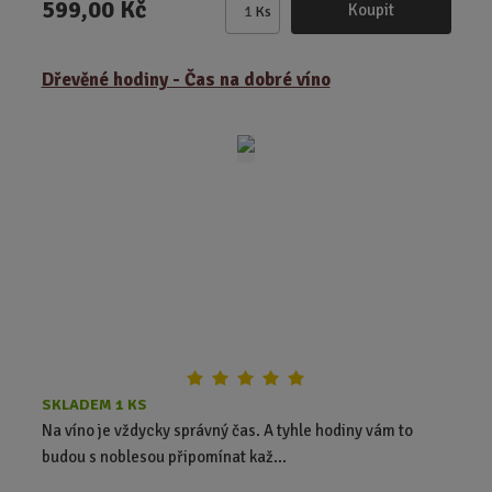
599,00 Kč
Koupit
Ks
Z
m
ě
Dřevěné hodiny - Čas na dobré víno
n
i
t
p
o
č
e
t
SKLADEM 1 KS
Na víno je vždycky správný čas. A tyhle hodiny vám to
budou s noblesou připomínat kaž...