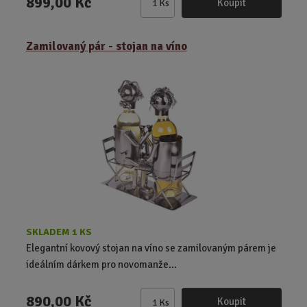
899,00 Kč
Koupit
Ks
Z
m
ě
Zamilovaný pár - stojan na víno
n
i
t
p
o
č
e
t
SKLADEM 1 KS
Elegantní kovový stojan na víno se zamilovaným párem je
ideálním dárkem pro novomanže...
890,00 Kč
Koupit
Ks