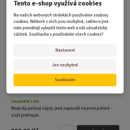
Tento e-shop využívá cookies
390,00 Kč
Koupit
Ks
Z
m
Na našich webových stránkách používáme soubory
ě
cookies. Některé z nich jsou nezbytné, zatímco jiné
Royal Red - Všechno nejlepší
n
nám pomáhají vylepšit tento web a váš uživatelský
i
zážitek. Souhlasíte s používáním všech cookies?
t
NEJPRODÁVANĚJŠÍ
p
Nastavení
o
č
Jen nezbytné
e
t
Souhlasím
SKLADEM 2 KS
Magický perlový nápoj, jenž zapůsobí na první pohled -
stačí protřepat.