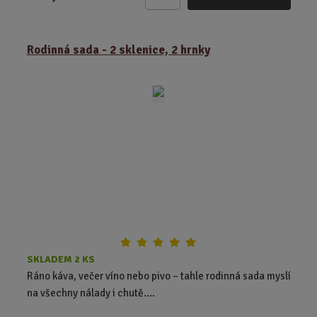
Z
m
ě
Rodinná sada - 2 sklenice, 2 hrnky
n
i
t
p
o
č
e
t
SKLADEM 2 KS
Ráno káva, večer víno nebo pivo – tahle rodinná sada myslí
na všechny nálady i chutě....