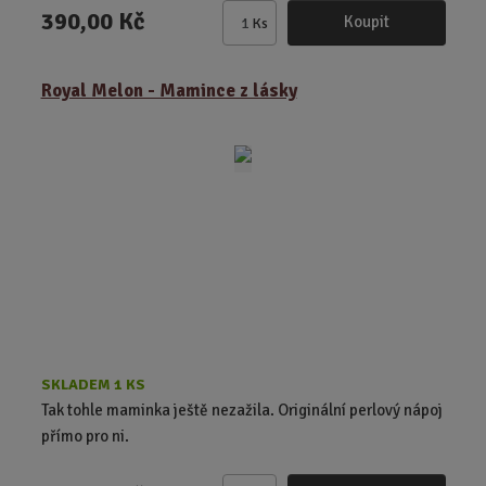
390,00 Kč
Koupit
Ks
Z
m
ě
Royal Melon - Mamince z lásky
n
i
t
p
o
č
e
t
SKLADEM 1 KS
Tak tohle maminka ještě nezažila. Originální perlový nápoj
přímo pro ni.