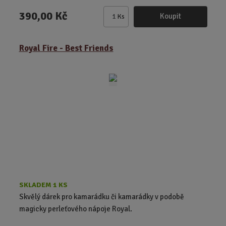
390,00 Kč
Koupit
Ks
Z
m
ě
Royal Fire - Best Friends
n
i
t
p
o
č
e
t
SKLADEM 1 KS
Skvělý dárek pro kamarádku či kamarádky v podobě
magicky perleťového nápoje Royal.