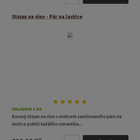
Z
m
ě
Stojan na víno - Pár na lavičce
n
i
t
p
o
č
e
t
SKLADEM 1 KS
Kovový stojan na víno s motivem zamilovaného páru na
lavičce potěší každého romantika...