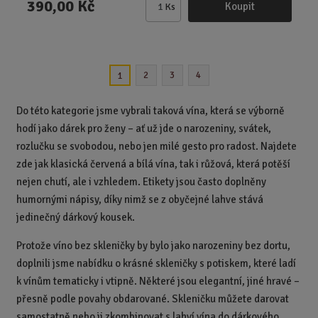
390,00 Kč
Koupit
Ks
Z
m
ě
n
2
3
4
1
i
t
p
Do této kategorie jsme vybrali taková vína, která se výborně
o
hodí jako dárek pro ženy – ať už jde o narozeniny, svátek,
č
rozlučku se svobodou, nebo jen milé gesto pro radost. Najdete
e
zde jak klasická červená a bílá vína, tak i růžová, která potěší
t
nejen chutí, ale i vzhledem. Etikety jsou často doplněny
humornými nápisy, díky nimž se z obyčejné lahve stává
jedinečný dárkový kousek.
Protože víno bez skleničky by bylo jako narozeniny bez dortu,
doplnili jsme nabídku o krásné skleničky s potiskem, které ladí
k vínům tematicky i vtipně. Některé jsou elegantní, jiné hravé –
přesně podle povahy obdarované. Skleničku můžete darovat
samostatně nebo ji zkombinovat s lahví vína do dárkového