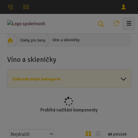
☰
V
y
h
Ú
Víno a skleničky
Dárky pro ženy
l
v
o
e
Víno a skleničky
d
d
n
a
í
t
Zobrazit popis kategorie
s
t
r
a
n
Probíhá načítání komponenty
a
Ř
O
T
43
položek