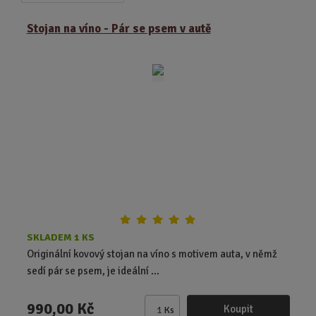
a
b
a
z
r
b
Stojan na víno - Pár se psem v autě
e
á
u
n
z
l
í
k
k
p
o
o
r
o
v
v
d
ý
ý
u
v
v
k
ý
ý
t
p
p
ů
i
i
s
s
SKLADEM 1 KS
Originální kovový stojan na víno s motivem auta, v němž
sedí pár se psem, je ideální ...
990,00 Kč
Koupit
Ks