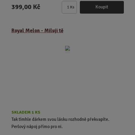
399,00 Kč
Koupit
Ks
Z
m
ě
Royal Melon - Miluji tě
n
i
t
p
o
č
e
t
SKLADEM 1 KS
Tak tímhle dárkem svou lásku rozhodně překvapíte.
Perlový nápoj přímo pro ni.