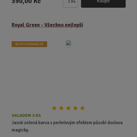
390,00 Kč
Koupit
Ks
Z
m
ě
Royal Green - Všechno nejlepší
n
i
t
NEJPRODÁVANĚJŠÍ
p
o
č
e
t
SKLADEM 3 KS
Jasně zelená barva s perleťovým efektem působí doslova
magicky.