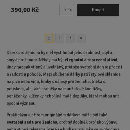
390,00 Kč
Koupit
Ks
Z
m
ě
n
2
3
4
1
i
t
p
Dárek pro ženicha by měl vystihnout jeho osobnost, styl a
o
smysl pro humor. Někdy má být
elegantní a reprezentativní
,
č
jindy naopak vtipný a uvolněný, protože svatební den je přece i
e
o radosti a pohodě. Mezi oblíbené dárky patří stylové sklenice
t
na pivo nebo víno, hrnky s nápisy pro ženicha, trička s
potiskem, ale také krabičky na manžetové knoflíčky,
peněženky, klíčenky nebo jiné malé doplňky, které mohou mít
osobní význam.
Praktickým a přitom originálním dárkem může být také
svatební sada pro ženicha
, drobný doplněk pro jeho výbavu
nebo vtipná rekvizita, která se hodí na rozlučku se svobodou i