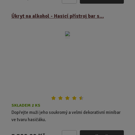
Z
m
ě
Úkryt na alkohol - Hasicí přístroj bar s...
n
i
t
p
o
č
e
t
SKLADEM 2 KS
Dopřejte muži jeho soukromý a velmi dekorativní minibar
ve tvaru hasičáku.