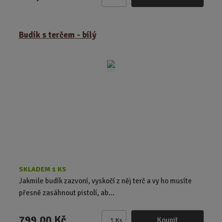
Z
m
ě
Budík s terčem - bílý
n
i
t
p
o
č
e
t
SKLADEM 1 KS
Jakmile budík zazvoní, vyskočí z něj terč a vy ho musíte
přesně zasáhnout pistolí, ab...
799,00 Kč
Koupit
Ks