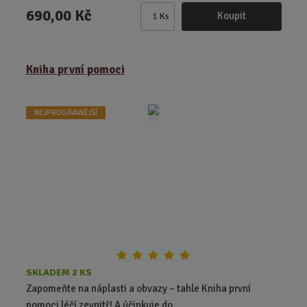
690,00 Kč
Koupit
Ks
Z
m
ě
Kniha první pomoci
n
i
t
NEJPRODÁVANĚJŠÍ
p
o
č
e
t
SKLADEM 2 KS
Zapomeňte na náplasti a obvazy – tahle Kniha první
pomoci léčí zevnitř! A účinkuje do...