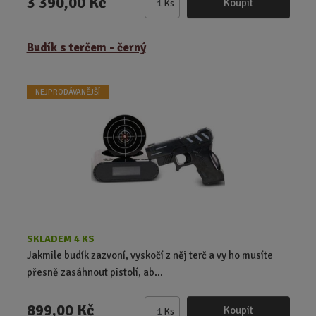
3 390,00 Kč
Koupit
Ks
Z
m
ě
Budík s terčem - černý
n
i
t
NEJPRODÁVANĚJŠÍ
p
o
č
e
t
SKLADEM 4 KS
Jakmile budík zazvoní, vyskočí z něj terč a vy ho musíte
přesně zasáhnout pistolí, ab...
899,00 Kč
Koupit
Ks