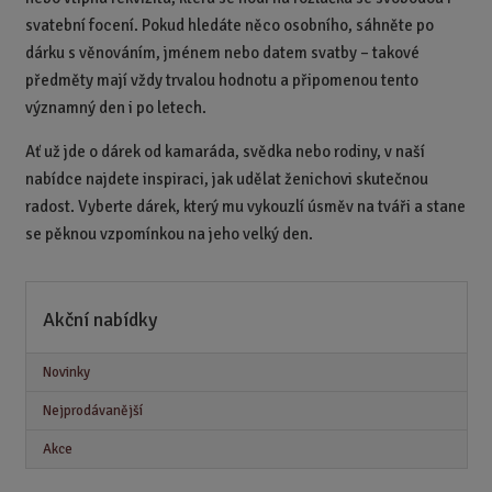
svatební focení. Pokud hledáte něco osobního, sáhněte po
dárku s věnováním, jménem nebo datem svatby – takové
předměty mají vždy trvalou hodnotu a připomenou tento
významný den i po letech.
Ať už jde o dárek od kamaráda, svědka nebo rodiny, v naší
nabídce najdete inspiraci, jak udělat ženichovi skutečnou
radost. Vyberte dárek, který mu vykouzlí úsměv na tváři a stane
se pěknou vzpomínkou na jeho velký den.
Akční nabídky
Novinky
Nejprodávanější
Akce