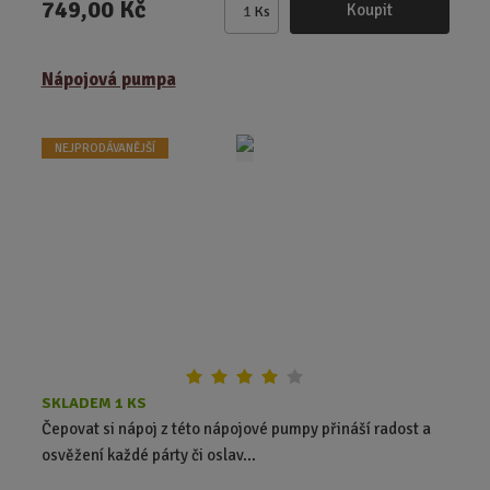
749,00 Kč
Koupit
Ks
Z
m
ě
Nápojová pumpa
n
i
t
NEJPRODÁVANĚJŠÍ
p
o
č
e
t
SKLADEM 1 KS
Čepovat si nápoj z této nápojové pumpy přináší radost a
osvěžení každé párty či oslav...