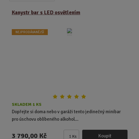
a
b
a
z
r
b
Kanystr bar s LED osvětlením
e
á
u
n
z
l
í
NEJPRODÁVANĚJŠÍ
k
k
p
o
o
r
o
v
v
d
ý
ý
u
v
v
k
ý
ý
t
p
p
ů
i
i
s
s
SKLADEM 1 KS
Dopřejte si doma nebo v garáži tento jedinečný minibar
pro úschovu oblíbeného alkohol...
3 790,00 Kč
Koupit
Ks