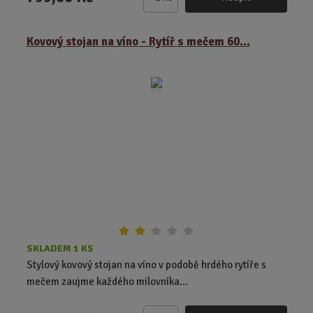
Z
m
ě
Kovový stojan na víno - Rytíř s mečem 60...
n
i
t
p
o
č
e
t
SKLADEM 1 KS
Stylový kovový stojan na víno v podobě hrdého rytíře s
mečem zaujme každého milovníka...