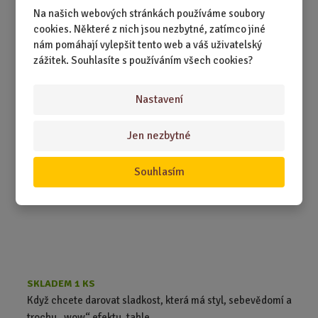
večer u televize.
Na našich webových stránkách používáme soubory
cookies. Některé z nich jsou nezbytné, zatímco jiné
559,00 Kč
nám pomáhají vylepšit tento web a váš uživatelský
Koupit
Ks
Z
zážitek. Souhlasíte s používáním všech cookies?
m
ě
Bonboniéra Prestige 350 g BROWN
Nastavení
n
i
t
Jen nezbytné
p
o
Souhlasím
č
e
t
SKLADEM 1 KS
Když chcete darovat sladkost, která má styl, sebevědomí a
trochu „wow“ efektu, tahle ...