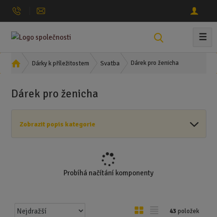
☰
V
y
h
Ú
Dárek pro ženicha
Dárky k příležitostem
Svatba
l
v
o
e
Dárek pro ženicha
d
d
n
a
í
t
Zobrazit popis kategorie
s
t
r
a
n
Probíhá načítání komponenty
a
Ř
O
T
43
položek