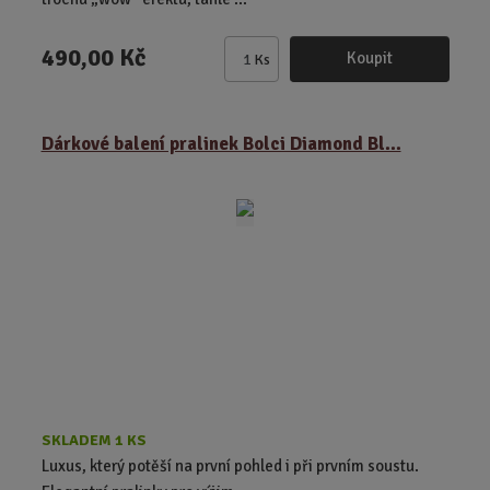
490,00 Kč
Koupit
Ks
Z
m
ě
Dárkové balení pralinek Bolci Diamond Bl...
n
i
t
p
o
č
e
t
SKLADEM 1 KS
Luxus, který potěší na první pohled i při prvním soustu.