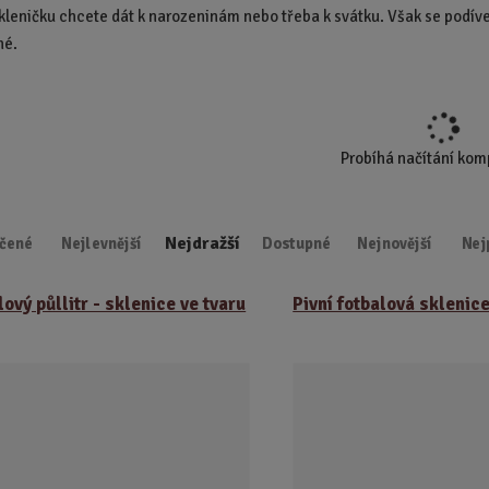
kleničku chcete dát k narozeninám nebo třeba k svátku. Však se podíve
d
né.
u
k
t
.
.
Probíhá načítání ko
.
Nejdražší
čené
Nejlevnější
Dostupné
Nejnovější
Nej
lový půllitr - sklenice ve tvaru
Pivní fotbalová sklenice