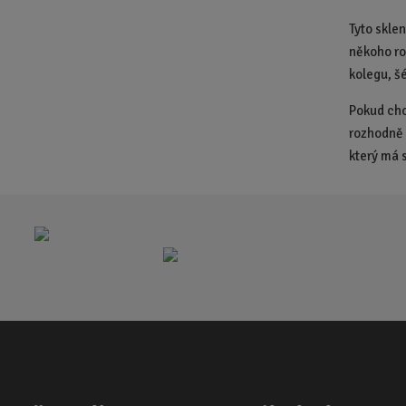
Tyto skle
někoho ro
kolegu, š
Pokud chc
rozhodně 
který má s