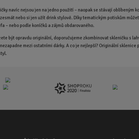
t
t
ničky navíc nejsou jen na jedno použití – naopak se stávají oblíbeným
zesmát nebo si jen užít drink stylově. Díky tematickým potiskům můžet
éfa – nebo podle koníčků a zájmů obdarovaného.
ete být opravdu originální, doporučujeme zkombinovat skleničku s lahví
nezapadne mezi ostatními dárky. A co je nejlepší? Originální sklenice po
tyl.