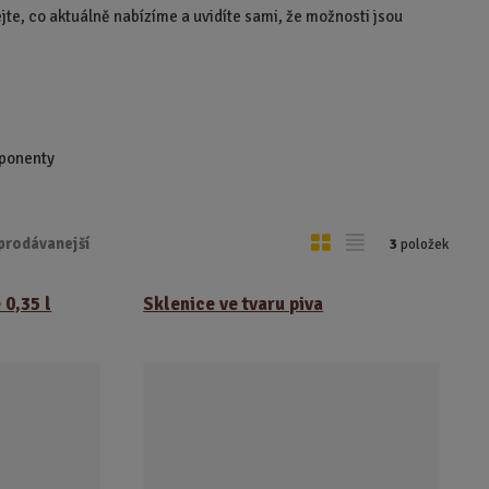
jte, co aktuálně nabízíme a uvidíte sami, že možnosti jsou
mponenty
O
T
prodávanejší
3
položek
b
a
r
b
 0,35 l
Sklenice ve tvaru piva
á
u
z
l
k
k
o
o
v
v
ý
ý
v
v