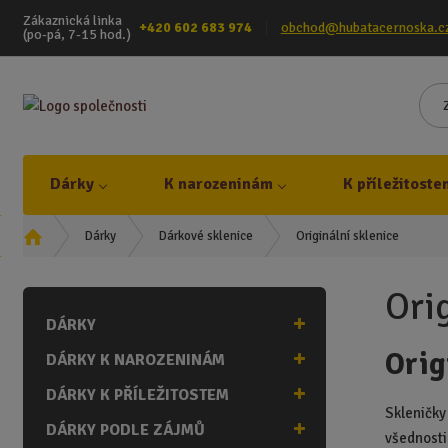
Zákaznická linka
+420 602 683 974
obchod@hubatacernoska.c
(po-pá, 7-15 hod.)
Dárky
K narozeninám
K příležitoste
Ú
Originální sklenice
Dárky
Dárkové sklenice
v
o
Ori
d
DÁRKY
n
í
Orig
DÁRKY K NAROZENINÁM
s
t
DÁRKY K PŘÍLEŽITOSTEM
r
Skleničky 
DÁRKY PODLE ZÁJMŮ
a
všednosti.