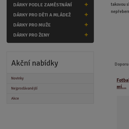
n
takovou s
DÁRKY PODLE ZAMĚSTNÁNÍ
a
nepřeber
DÁRKY PRO DĚTI A MLÁDEŽ
DÁRKY PRO MUŽE
DÁRKY PRO ŽENY
Akční nabídky
Doporu
Ř
Novinky
Fotba
a
mí...
z
Nejprodávanější
e
Akce
n
í
p
r
o