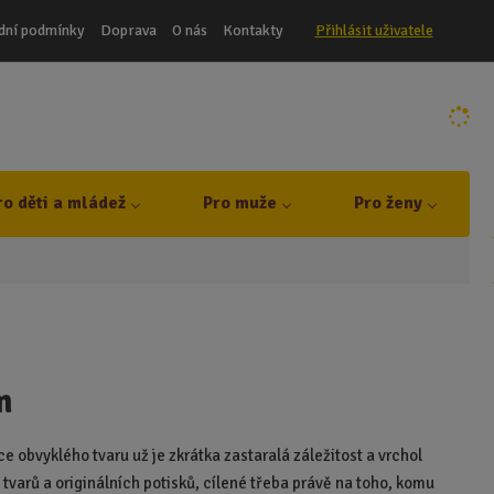
dní podmínky
Doprava
O nás
Kontakty
Přihlásit uživatele
ro děti a mládež
Pro muže
Pro ženy
m
ce obvyklého tvaru už je zkrátka zastaralá záležitost a vrchol
h tvarů a originálních potisků, cílené třeba právě na toho, komu