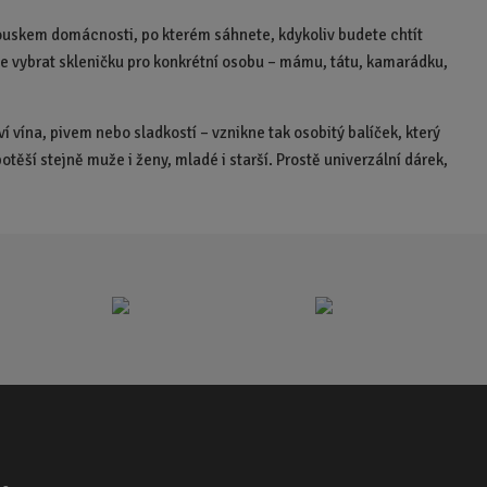
t
 kouskem domácnosti, po kterém sáhnete, kdykoliv budete chtít
e vybrat skleničku pro konkrétní osobu – mámu, tátu, kamarádku,
 vína, pivem nebo sladkostí – vznikne tak osobitý balíček, který
těší stejně muže i ženy, mladé i starší. Prostě univerzální dárek,