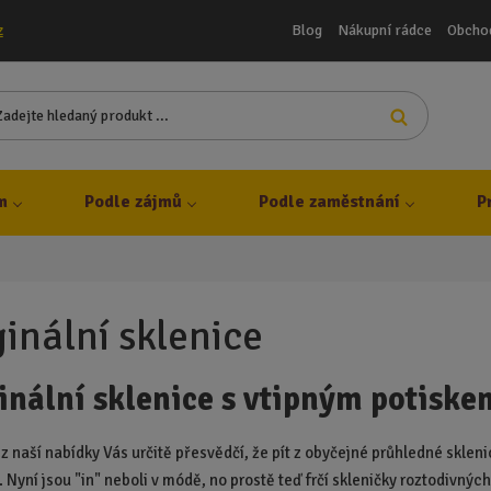
Blog
Nákupní rádce
Obcho
z
Z
Vyhledat
a
d
e
j
m
Podle zájmů
Podle zaměstnání
P
t
e
h
l
e
ginální sklenice
d
a
inální sklenice s vtipným potiske
n
ý
p
z naší nabídky Vás určitě přesvědčí, že pít z obyčejné průhledné skleni
r
 Nyní jsou "in" neboli v módě, no prostě teď frčí skleničky roztodivnýc
o