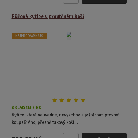
Z
m
ě
Růžová kytice v proutěném koši
n
i
t
NEJPRODÁVANĚJŠÍ
p
o
č
e
t
SKLADEM 3 KS
Kytice, která neuvadne, nevyschne a ještě vám provoní
koupel? Ano, přesně takový koší...