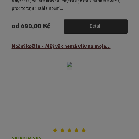
Když víte, že jste krásná, chytrá a ještě zvládnete vařit,
proč to tajit? Tahle noční...
od
490,00 Kč
Detail
Noční košile - Můj věk nemá vliv na moje...
SKLADEM 5 KS