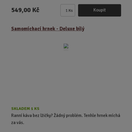
549,00 Kč
Koupit
Ks
Z
m
ě
Samomíchací hrnek - Deluxe bílý
n
i
t
p
o
č
e
t
SKLADEM 1 KS
Ranní káva bez lžičky? Žádný problém. Tenhle hrnek míchá
za vás.