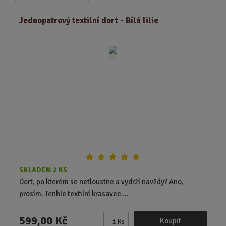
a
b
a
z
r
b
Jednopatrový textilní dort - Bílá lilie
e
á
u
n
z
l
í
k
k
p
o
o
r
o
v
v
d
ý
ý
u
v
v
k
ý
ý
t
p
p
ů
i
i
s
s
SKLADEM 2 KS
Dort, po kterém se netloustne a vydrží navždy? Ano,
prosím. Tenhle textilní krasavec ...
599,00 Kč
Koupit
Ks