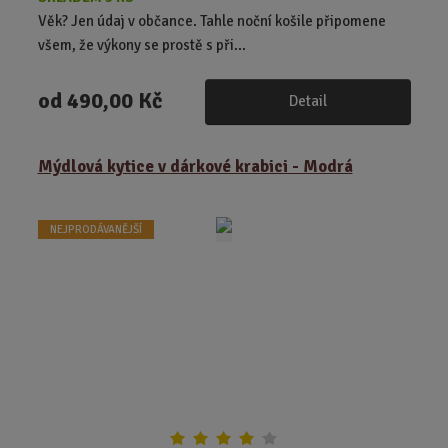
Věk? Jen údaj v občance. Tahle noční košile připomene
všem, že výkony se prostě s při...
od
490,00 Kč
Detail
Mýdlová kytice v dárkové krabici - Modrá
NEJPRODÁVANĚJŠÍ