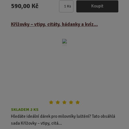
590,00 Kč
Koupit
Ks
Z
m
ě
Křížovky – vtipy, citáty, hádanky a kvíz...
n
i
t
p
o
č
e
t
SKLADEM 2 KS
Hledáte ideální dárek pro milovníky luštění? Tato obsáhlá
sada Křížovky – vtipy, citá...