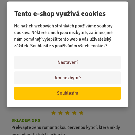
499,00 Kč
Tento e-shop využívá cookies
Koupit
Ks
Z
m
Na našich webových stránkách používáme soubory
ě
Mýdlová kytice - Červená
cookies. Některé z nich jsou nezbytné, zatímco jiné
n
nám pomáhají vylepšit tento web a váš uživatelský
i
zážitek. Souhlasíte s používáním všech cookies?
t
p
o
Nastavení
č
e
Jen nezbytné
t
Souhlasím
SKLADEM 2 KS
Překvapte ženu romantickou červenou kyticí, která nikdy
nezvadne. Je totiž složená z ...