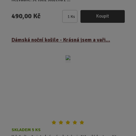
490,00 Kč
Koupit
Ks
Z
m
ě
Dámská noční košile - Krásná jsem a vaři...
n
i
t
p
o
č
e
t
SKLADEM 5 KS