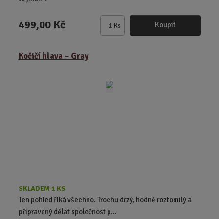
499,00 Kč
Koupit
Ks
Z
m
ě
Kočičí hlava – Gray
n
i
t
p
o
č
e
t
SKLADEM 1 KS
Ten pohled říká všechno. Trochu drzý, hodně roztomilý a
připravený dělat společnost p...