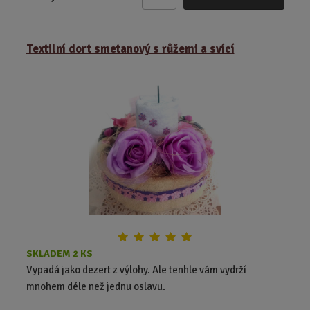
Z
m
ě
Textilní dort smetanový s růžemi a svící
n
i
t
p
o
č
e
t
SKLADEM 2 KS
Vypadá jako dezert z výlohy. Ale tenhle vám vydrží
mnohem déle než jednu oslavu.