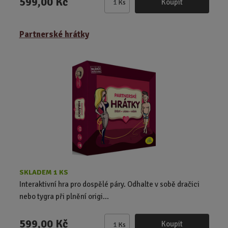
599,00 Kč
Koupit
Ks
Z
m
ě
Partnerské hrátky
n
i
t
p
o
č
e
t
SKLADEM 1 KS
Interaktivní hra pro dospělé páry. Odhalte v sobě dračici
nebo tygra při plnění origi...
599,00 Kč
Koupit
Ks