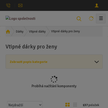
☰
V
y
h
Ú
Vtipné dárky pro ženy
Dárky
Vtipné dárky
l
v
o
e
Vtipné dárky pro ženy
d
d
n
a
í
t
Zobrazit popis kategorie
s
t
r
a
n
Probíhá načítání komponenty
a
Ř
O
T
137
položek