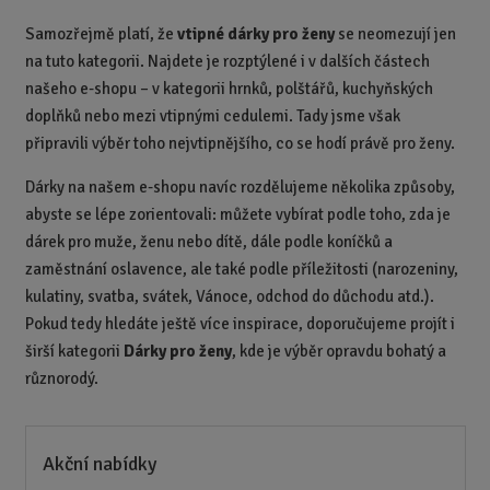
Samozřejmě platí, že
vtipné dárky pro ženy
se neomezují jen
na tuto kategorii. Najdete je rozptýlené i v dalších částech
našeho e-shopu – v kategorii hrnků, polštářů, kuchyňských
doplňků nebo mezi vtipnými cedulemi. Tady jsme však
připravili výběr toho nejvtipnějšího, co se hodí právě pro ženy.
Dárky na našem e-shopu navíc rozdělujeme několika způsoby,
abyste se lépe zorientovali: můžete vybírat podle toho, zda je
dárek pro muže, ženu nebo dítě, dále podle koníčků a
zaměstnání oslavence, ale také podle příležitosti (narozeniny,
kulatiny, svatba, svátek, Vánoce, odchod do důchodu atd.).
Pokud tedy hledáte ještě více inspirace, doporučujeme projít i
širší kategorii
Dárky pro ženy
, kde je výběr opravdu bohatý a
různorodý.
Akční nabídky