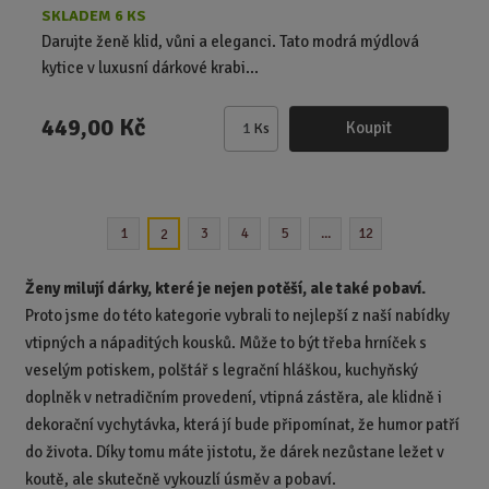
SKLADEM 6 KS
Darujte ženě klid, vůni a eleganci. Tato modrá mýdlová
kytice v luxusní dárkové krabi...
449,00 Kč
Koupit
Ks
Z
m
ě
n
1
3
4
5
...
12
2
i
t
p
Ženy milují dárky, které je nejen potěší, ale také pobaví.
o
Proto jsme do této kategorie vybrali to nejlepší z naší nabídky
č
vtipných a nápaditých kousků. Může to být třeba hrníček s
e
veselým potiskem, polštář s legrační hláškou, kuchyňský
t
doplněk v netradičním provedení, vtipná zástěra, ale klidně i
dekorační vychytávka, která jí bude připomínat, že humor patří
do života. Díky tomu máte jistotu, že dárek nezůstane ležet v
koutě, ale skutečně vykouzlí úsměv a pobaví.