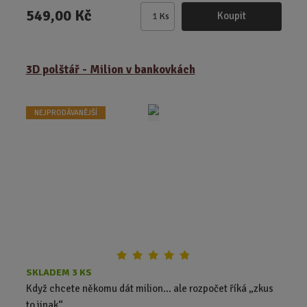
549,00 Kč
Koupit
Ks
Z
m
ě
3D polštář - Milion v bankovkách
n
i
t
NEJPRODÁVANĚJŠÍ
p
o
č
e
t
SKLADEM 3 KS
Když chcete někomu dát milion… ale rozpočet říká „zkus
to jinak“.