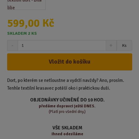
599,00 Kč
SKLADEM 2 KS
S
N
Z
Ks
n
a
m
í
v
ě
ž
ý
Vložit do košíku
n
i
š
i
t
i
t
m
t
Dort, po kterém se netloustne a vydrží navždy? Ano, prosím.
p
n
m
Tenhle textilní krasavec potěší oko i praktickou duši.
o
o
n
ž
o
č
OBJEDNÁVKY UČINĚNÉ DO 10 HOD.
s
ž
e
předáme
dopravci ještě DNES.
t
s
t
(Platí pro všední dny.)
v
t
í
v
VŠE SKLADEM
í
Ihned odesíláme