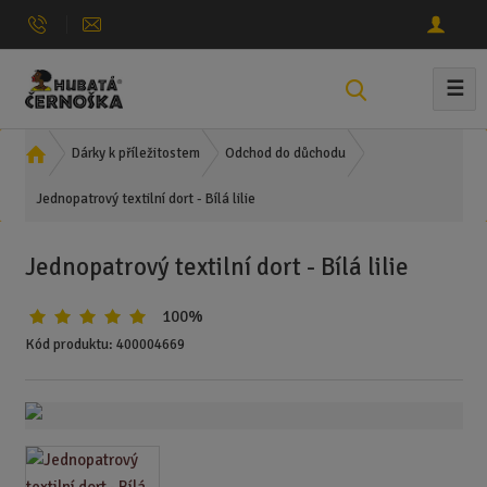
☰
V
y
h
Ú
Dárky k příležitostem
Odchod do důchodu
l
v
e
Jednopatrový textilní dort - Bílá lilie
o
d
d
n
a
Jednopatrový textilní dort - Bílá lilie
í
t
s
100%
t
r
Kód produktu:
400004669
a
n
a