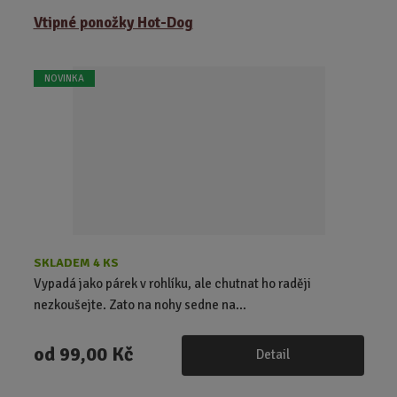
Vtipné ponožky Hot-Dog
NOVINKA
SKLADEM 4 KS
Vypadá jako párek v rohlíku, ale chutnat ho raději
nezkoušejte. Zato na nohy sedne na...
od
99,00 Kč
Detail