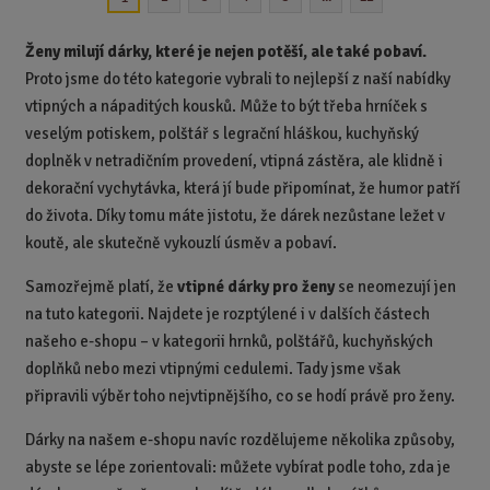
t
p
Ženy milují dárky, které je nejen potěší, ale také pobaví.
o
Proto jsme do této kategorie vybrali to nejlepší z naší nabídky
č
vtipných a nápaditých kousků. Může to být třeba hrníček s
e
veselým potiskem, polštář s legrační hláškou, kuchyňský
t
doplněk v netradičním provedení, vtipná zástěra, ale klidně i
dekorační vychytávka, která jí bude připomínat, že humor patří
do života. Díky tomu máte jistotu, že dárek nezůstane ležet v
koutě, ale skutečně vykouzlí úsměv a pobaví.
Samozřejmě platí, že
vtipné dárky pro ženy
se neomezují jen
na tuto kategorii. Najdete je rozptýlené i v dalších částech
našeho e-shopu – v kategorii hrnků, polštářů, kuchyňských
doplňků nebo mezi vtipnými cedulemi. Tady jsme však
připravili výběr toho nejvtipnějšího, co se hodí právě pro ženy.
Dárky na našem e-shopu navíc rozdělujeme několika způsoby,
abyste se lépe zorientovali: můžete vybírat podle toho, zda je