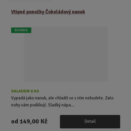
a
b
a
z
r
b
Vtipné ponožky Čokoládový nanuk
e
á
u
n
z
l
í
NOVINKA
k
k
p
o
o
r
o
v
v
d
ý
ý
u
v
v
k
ý
ý
t
p
p
ů
i
i
s
s
SKLADEM 6 KS
Vypadá jako nanuk, ale chladit se s ním nebudete. Zato
nohy vám poděkují. Sladký nápa...
od
149,00 Kč
Detail