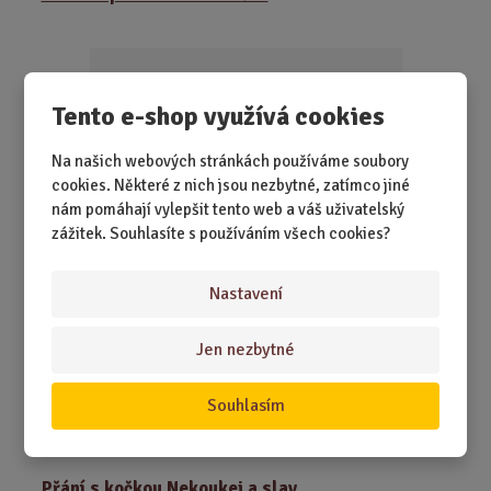
n
i
t
p
o
Tento e-shop využívá cookies
č
e
Na našich webových stránkách používáme soubory
t
cookies. Některé z nich jsou nezbytné, zatímco jiné
nám pomáhají vylepšit tento web a váš uživatelský
zážitek. Souhlasíte s používáním všech cookies?
SKLADEM 2 KS
Nastavení
Jsou dny, kdy vás někdo vytočí dřív než kafe stihne
vystydnout. Přesně pro tyhle chví...
Jen nezbytné
199,00 Kč
Koupit
Ks
Souhlasím
Z
m
ě
Přání s kočkou Nekoukej a slav
n