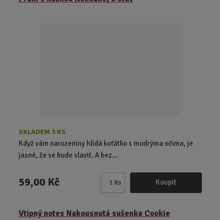
i
t
p
o
č
e
t
SKLADEM 3 KS
Když vám narozeniny hlídá koťátko s modrýma očima, je
jasné, že se bude slavit. A bez...
59,00 Kč
Koupit
Ks
Z
m
ě
Vtipný notes Nakousnutá sušenka Cookie
n