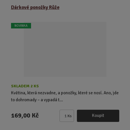
Dárkové ponožky Růže
NOVINKA
SKLADEM 2 KS
Květina, která nezvadne, a ponožky, které se nosí. Ano, jde
to dohromady – a vypadá t...
169,00 Kč
Koupit
Ks
Z
m