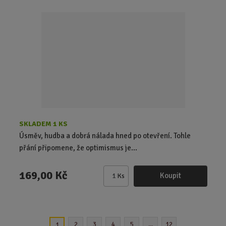
i
t
p
o
č
e
t
SKLADEM 1 KS
Úsměv, hudba a dobrá nálada hned po otevření. Tohle
přání připomene, že optimismus je...
169,00 Kč
Koupit
Ks
Z
m
ě
n
2
3
4
5
...
12
1
i