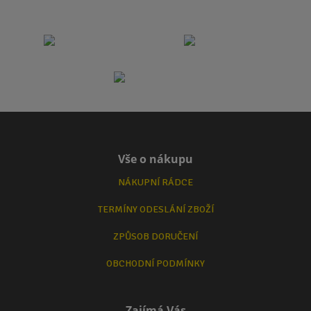
Vše o nákupu
NÁKUPNÍ RÁDCE
TERMÍNY ODESLÁNÍ ZBOŽÍ
ZPŮSOB DORUČENÍ
OBCHODNÍ PODMÍNKY
Zajímá Vás