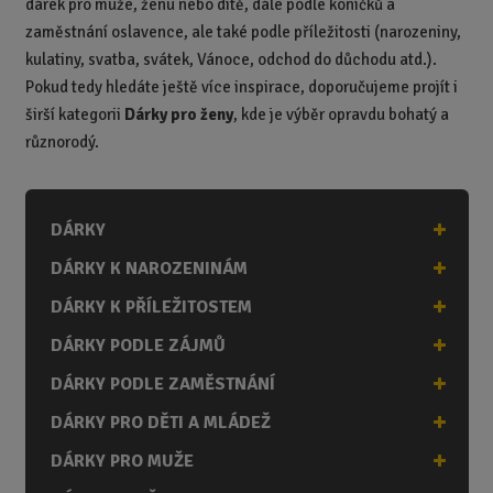
dárek pro muže, ženu nebo dítě, dále podle koníčků a
zaměstnání oslavence, ale také podle příležitosti (narozeniny,
kulatiny, svatba, svátek, Vánoce, odchod do důchodu atd.).
Pokud tedy hledáte ještě více inspirace, doporučujeme projít i
širší kategorii
Dárky pro ženy
, kde je výběr opravdu bohatý a
různorodý.
DÁRKY
DÁRKY K NAROZENINÁM
DÁRKY K PŘÍLEŽITOSTEM
DÁRKY PODLE ZÁJMŮ
DÁRKY PODLE ZAMĚSTNÁNÍ
DÁRKY PRO DĚTI A MLÁDEŽ
DÁRKY PRO MUŽE