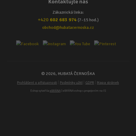
Kontaktujte nás
Zákaznická linka:
+420
602 683 974
(7–15 hod.)
obchod@hubatacernoska.cz
© 2026, HUBATÁ ČERNOŠKA
|
|
|
Prohlášení o přístupnosti
Podmínky užití
GDPR
Mapa stránek
Eshop vytvořila
eBRÁNA
| eBRÁNA eshop s propojením na IS