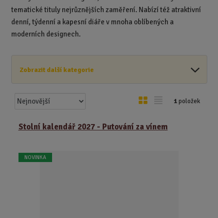
tematické tituly nejrůznějších zaměření. Nabízí též atraktivní
denní, týdenní a kapesní diáře v mnoha oblíbených a
moderních designech.
Zobrazit další kategorie
Ř
O
T
1
položek
a
b
a
z
r
b
Stolní kalendář 2027 - Putování za vínem
e
á
u
n
z
l
í
NOVINKA
k
k
p
o
o
r
o
v
v
d
ý
ý
u
v
v
k