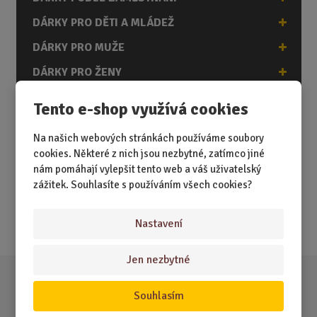
DÁRKY PRO DĚTI A MLÁDEŽ
DÁRKY PRO MUŽE
DÁRKY PRO ŽENY
Tento e-shop využívá cookies
Akční nabídky
Na našich webových stránkách používáme soubory
cookies. Některé z nich jsou nezbytné, zatímco jiné
nám pomáhají vylepšit tento web a váš uživatelský
Novinky
zážitek. Souhlasíte s používáním všech cookies?
Nejprodávanější
Akce
Nastavení
Jen nezbytné
Souhlasím