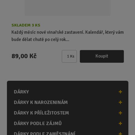
ý
ý
t
p
p
ů
i
i
s
s
SKLADEM 3 KS
Každý měsíc nové vinařské zastavení. Kalendář, který vám
bude dělat chutě po celý rok...
89,00 Kč
Koupit
Ks
Z
m
ě
n
i
DÁRKY
t
p
DÁRKY K NAROZENINÁM
o
č
DÁRKY K PŘÍLEŽITOSTEM
e
DÁRKY PODLE ZÁJMŮ
t
DÁRKY PODLE ZAMĚSTNÁNÍ