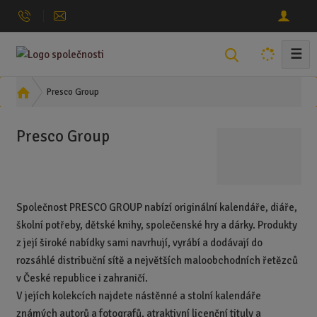
☰
V
y
h
Ú
Presco Group
l
v
o
e
Presco Group
d
d
n
a
í
t
s
t
Společnost PRESCO GROUP nabízí originální kalendáře, diáře,
r
školní potřeby, dětské knihy, společenské hry a dárky. Produkty
a
z její široké nabídky sami navrhují, vyrábí a dodávají do
n
rozsáhlé distribuční sítě a největších maloobchodních řetězců
a
v České republice i zahraničí.
V jejích kolekcích najdete nástěnné a stolní kalendáře
známých autorů a fotografů, atraktivní licenční tituly a