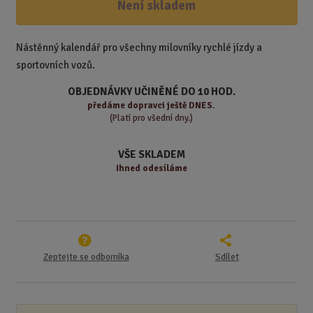
ž
ý
Není skladem
n
i
š
i
t
i
t
m
t
Nástěnný kalendář pro všechny milovníky rychlé jízdy a
p
n
m
sportovních vozů.
o
o
n
ž
o
č
OBJEDNÁVKY UČINĚNÉ DO 10 HOD.
s
ž
e
předáme
dopravci ještě DNES.
t
s
t
(Platí pro všední dny.)
v
t
í
v
VŠE SKLADEM
í
Ihned odesíláme
Zeptejte se odborníka
Sdílet