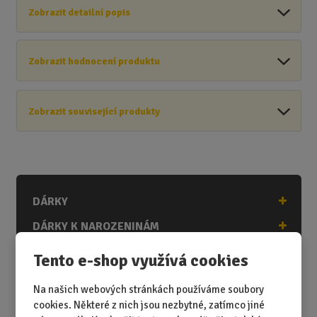
Zobrazit detailní popis
Zobrazit hodnocení produktu
Zobrazit související produkty
DÁRKY
DÁRKY K NAROZENINÁM
DÁRKY K PŘÍLEŽITOSTEM
Tento e-shop využívá cookies
DÁRKY PODLE ZÁJMŮ
Na našich webových stránkách používáme soubory
DÁRKY PODLE ZAMĚSTNÁNÍ
cookies. Některé z nich jsou nezbytné, zatímco jiné