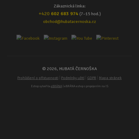
Zákaznická linka:
+420
602 683 974
(7–15 hod.)
obchod@hubatacernoska.cz
© 2026, HUBATÁ ČERNOŠKA
|
|
|
Prohlášení o přístupnosti
Podmínky užití
GDPR
Mapa stránek
Eshop vytvořila
eBRÁNA
| eBRÁNA eshop s propojením na IS