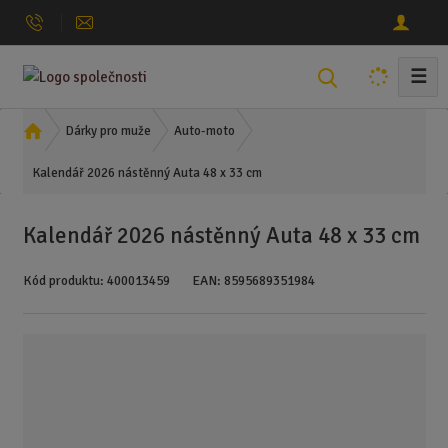
☰
V
y
h
Ú
Dárky pro muže
Auto-moto
l
v
Kalendář 2026 nástěnný Auta 48 x 33 cm
o
e
d
d
n
a
Kalendář 2026 nástěnný Auta 48 x 33 cm
í
t
s
Kód produktu:
400013459
EAN:
8595689351984
t
r
a
n
a