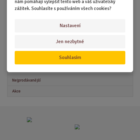
nám pomáhají vylepšit tento web a váš uživatelský
DÁRKY PRO DĚTI A MLÁDEŽ
zážitek. Souhlasíte s používáním všech cookies?
DÁRKY PRO MUŽE
Nastavení
DÁRKY PRO ŽENY
Jen nezbytné
Akční nabídky
Souhlasím
Novinky
Nejprodávanější
Akce