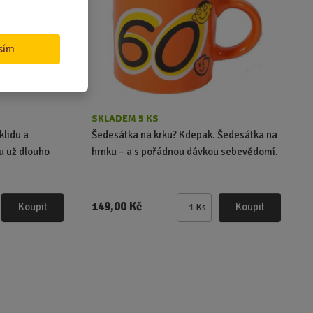
č
e
t
sím
SKLADEM 5 KS
klidu a
Šedesátka na krku? Kdepak. Šedesátka na
mu už dlouho
hrnku – a s pořádnou dávkou sebevědomí.
149,00 Kč
Koupit
Koupit
Ks
Z
m
ě
n
i
t
p