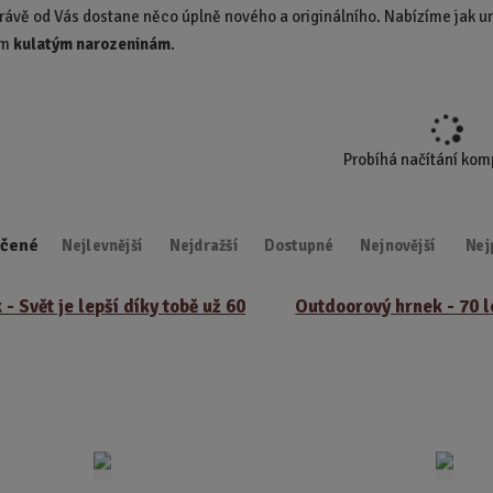
rávě od Vás dostane něco úplně nového a originálního. Nabízíme jak uni
d
ím
kulatým narozeninám
.
u
k
t
.
.
Probíhá načítání ko
.
čené
Nejlevnější
Nejdražší
Dostupné
Nejnovější
Nej
 - Svět je lepší díky tobě už 60
Outdoorový hrnek - 70 l