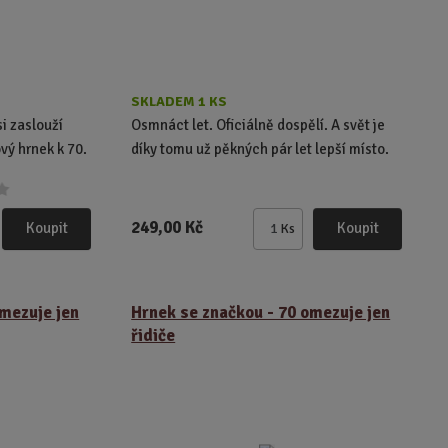
ý
ý
p
p
i
i
s
s
SKLADEM 1 KS
i zaslouží
Osmnáct let. Oficiálně dospělí. A svět je
ový hrnek k 70.
díky tomu už pěkných pár let lepší místo.
249,00 Kč
Koupit
Koupit
Ks
Z
m
ě
n
omezuje jen
Hrnek se značkou - 70 omezuje jen
i
řidiče
t
p
o
č
e