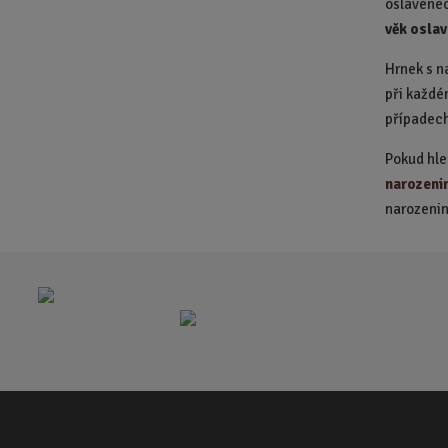
oslavenec
věk osla
Hrnek s n
při každé
případech
Pokud hle
narozeni
narozenin