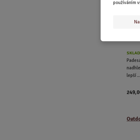
používáním v
Na
SKLAD
Padesá
nadhle
lepší ..
249,0
Outdo