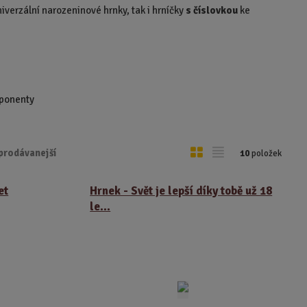
verzální narozeninové hrnky, tak i hrníčky
s číslovkou
ke
mponenty
O
T
prodávanejší
10
položek
b
a
r
b
et
Hrnek - Svět je lepší díky tobě už 18
á
u
le...
z
l
k
k
o
o
v
v
ý
ý
v
v