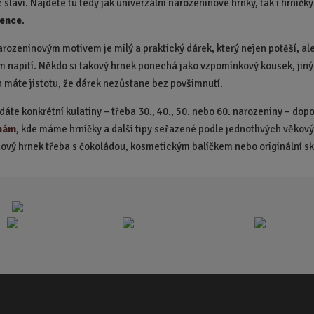
t
 slaví. Najdete tu tedy jak univerzální narozeninové hrnky, tak i hrníč
p
vence
.
o
arozeninovým motivem je milý a praktický dárek, který nejen potěší, a
č
e
m napití. Někdo si takový hrnek ponechá jako vzpomínkový kousek, jiný j
t
 máte jistotu, že dárek nezůstane bez povšimnutí.
dáte konkrétní kulatiny – třeba 30., 40., 50. nebo 60. narozeniny – do
nám
, kde máme hrníčky a další tipy seřazené podle jednotlivých věkový
ový hrnek třeba s čokoládou, kosmetickým balíčkem nebo originální skle