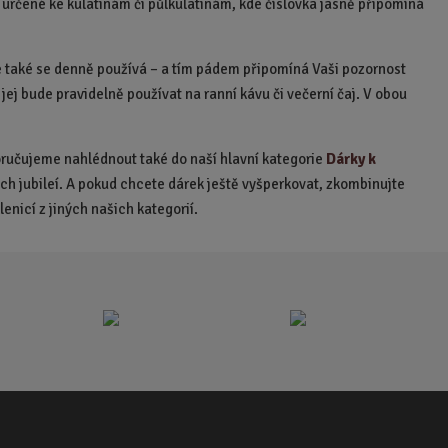
ky určené ke kulatinám či půlkulatinám, kde číslovka jasně připomíná
le také se denně používá – a tím pádem připomíná Vaši pozornost
ej bude pravidelně používat na ranní kávu či večerní čaj. V obou
poručujeme nahlédnout také do naší hlavní kategorie
Dárky k
ch jubileí. A pokud chcete dárek ještě vyšperkovat, zkombinujte
nicí z jiných našich kategorií.