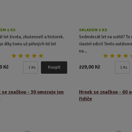
EM 1 KS
SKLADEM 1 KS
t let života, zkušeností a historek.
Sedmdesát let na světě? To s
 je díky tomu už pěkných 60 let
vlastní edici! Tento outdoor
na...
0 Kč
229,00 Kč
Koupit
Ks
Ks
Z
Z
m
m
ě
ě
n
n
 se značkou - 30 omezuje jen
Hrnek se značkou - 60 
i
i
e
řidiče
t
t
p
p
o
o
č
č
e
e