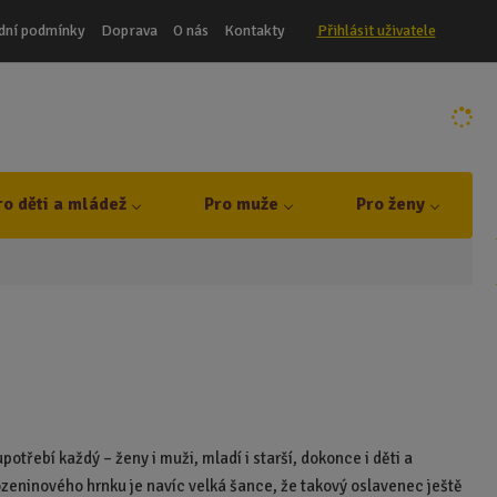
dní podmínky
Doprava
O nás
Kontakty
Přihlásit uživatele
ro děti a mládež
Pro muže
Pro ženy
 upotřebí každý – ženy i muži, mladí i starší, dokonce i děti a
zeninového hrnku je navíc velká šance, že takový oslavenec ještě