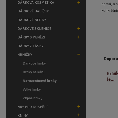
n
DÁRKOVÁ KOSMETIKA
nemá, a p
a
konkrétn
DÁRKOVÉ BALÍČKY
DÁRKOVÉ BEDNY
DÁRKOVÉ SKLENICE
DÁRKY S PENĚZI
DÁRKY Z LÁSKY
HRNÍČKY
Doporu
Dárkové hrnky
Ř
Hrnky na kávu
Hrnek
a
le...
z
Narozeninové hrnky
e
Velké hrnky
n
í
Vtipné hrnky
p
HRY PRO DOSPĚLÉ
r
o
KNIHY