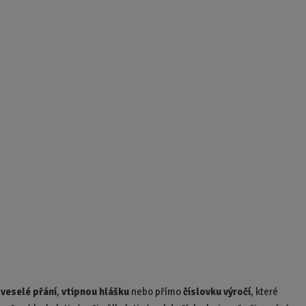
o
č
e
t
á
veselé přání
,
vtipnou hlášku
nebo přímo
číslovku výročí
, které