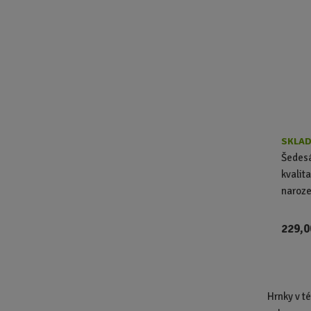
SKLAD
Šedesá
kvalit
naroze
229,0
Hrnky v t