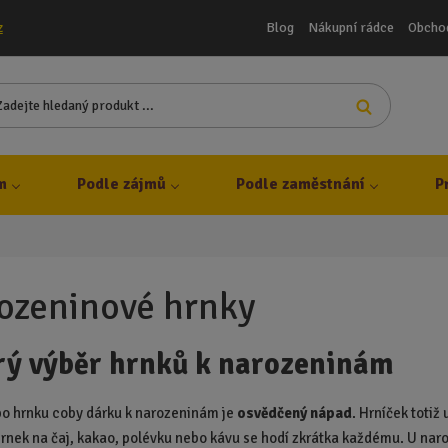
Blog
Nákupní rádce
Obcho
z
Z
Vyhledat
a
d
e
j
m
Podle zájmů
Podle zaměstnání
P
t
e
h
l
e
ozeninové hrnky
d
a
rý výběr hrnků k narozeninám
n
ý
p
o hrnku coby dárku k narozeninám je
osvědčený nápad
. Hrníček totiž
r
rnek na čaj, kakao, polévku nebo kávu se hodí zkrátka každému. U naro
o