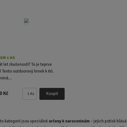
o
o
č
č
e
e
t
t
EM 1 KS
t let zkušeností? To je teprve
a! Tento outdoorový hrnek k 60.
niná...
0 Kč
Koupit
Ks
Z
m
ě
n
éto kategorii jsou speciálně
určeny k narozeninám
– jejich potisk hlás
i