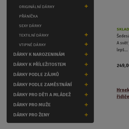
d
ORIGINÁLNÍ DÁRKY
u
k
PŘÁNÍČKA
t
SEXY DÁRKY
ů
SKLAD
TEXTILNÍ DÁRKY
Šedesá
A svět
VTIPNÉ DÁRKY
lepš...
DÁRKY K NAROZENINÁM
DÁRKY K PŘÍLEŽITOSTEM
249,0
DÁRKY PODLE ZÁJMŮ
DÁRKY PODLE ZAMĚSTNÁNÍ
Hrnek
DÁRKY PRO DĚTI A MLÁDEŽ
řidič
DÁRKY PRO MUŽE
DÁRKY PRO ŽENY