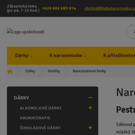
Zákaznická linka
+420 602 683 974
obchod@hubatacernoska.c
(po-pá, 7-15 hod.)
Dárky
K narozeninám
K příležitoste
Ú
Narozeninové hrnky
Dárky
Hrníčky
v
o
Nar
d
DÁRKY
n
í
Pest
ALKOHOLICKÉ DÁRKY
s
t
AROMATERAPIE
r
Sáhnout p
ČOKOLÁDOVÉ DÁRKY
a
mládež. H