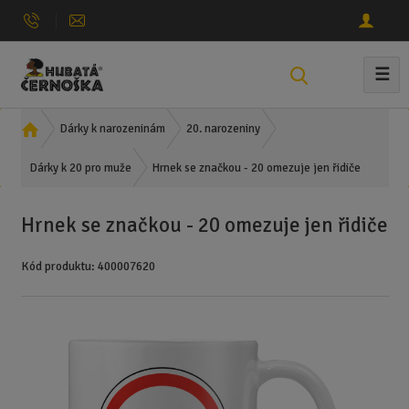
☰
V
y
h
Ú
Dárky k narozeninám
20. narozeniny
l
v
e
Hrnek se značkou - 20 omezuje jen řidiče
o
Dárky k 20 pro muže
d
d
n
a
Hrnek se značkou - 20 omezuje jen řidiče
í
t
s
Kód produktu:
400007620
t
r
a
n
a