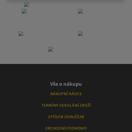
Vše o nákupu
NÁKUPNÍ RÁDCE
TERMÍNY ODESLÁNÍ ZBOŽÍ
ZPŮSOB DORUČENÍ
OBCHODNÍ PODMÍNKY