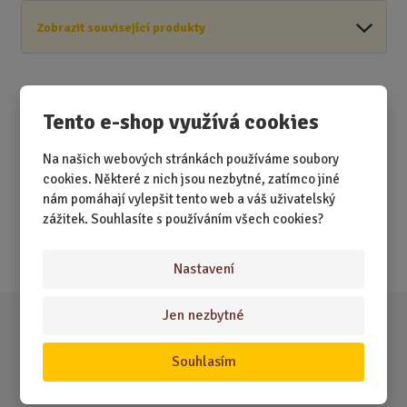
Zobrazit související produkty
Tento e-shop využívá cookies
Akční nabídky
Na našich webových stránkách používáme soubory
cookies. Některé z nich jsou nezbytné, zatímco jiné
Novinky
nám pomáhají vylepšit tento web a váš uživatelský
Nejprodávanější
zážitek. Souhlasíte s používáním všech cookies?
Akce
Nastavení
Jen nezbytné
Souhlasím