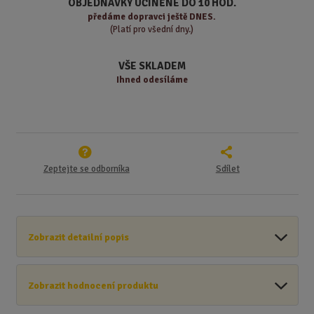
ž
o
OBJEDNÁVKY UČINĚNÉ DO 10 HOD.
s
ž
e
předáme
dopravci ještě DNES.
t
s
t
(Platí pro všední dny.)
v
t
í
v
VŠE SKLADEM
í
Ihned odesíláme
Zeptejte se odborníka
Sdílet
Zobrazit detailní popis
Zobrazit hodnocení produktu