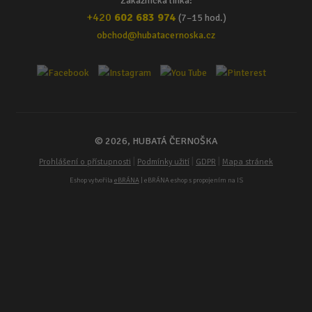
Zákaznická linka:
+420
602 683 974
(7–15 hod.)
obchod@hubatacernoska.cz
© 2026, HUBATÁ ČERNOŠKA
|
|
|
Prohlášení o přístupnosti
Podmínky užití
GDPR
Mapa stránek
Eshop vytvořila
eBRÁNA
| eBRÁNA eshop s propojením na IS