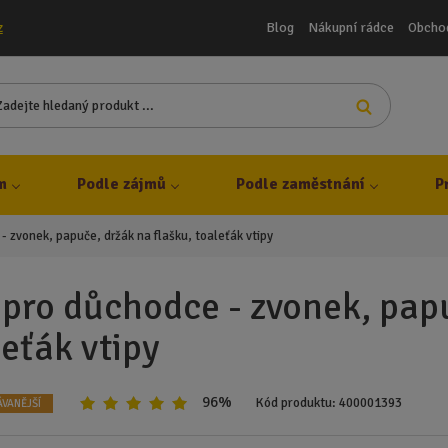
Blog
Nákupní rádce
Obcho
z
Z
Vyhledat
a
d
e
j
m
Podle zájmů
Podle zaměstnání
P
t
e
- zvonek, papuče, držák na flašku, toaleťák vtipy
h
l
e
 pro důchodce - zvonek, papu
d
leťák vtipy
a
n
ý
p
96%
Kód produktu:
400001393
VANĚJŠÍ
r
o