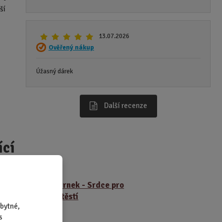
ší
13.07.2026
Ověřený nákup
Úžasný dárek
Další recenze
ící
že -
Hrnek - Srdce pro
štěstí
bytné,
s
JŠÍ