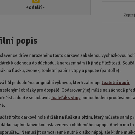
+2
další
Zeptej
ilní popis
slavence dříve narozeného touto dárkově zabalenou vycházkovou holí
dárek k odchodu do důchodu, k narozeninám i k jiné příležitosti. Součá
žák na flašku, zvonek, toaletní papír s vtipy a papuče (pantofle).
á hůl je doplněna originální výbavou, která zahrnuje
toaletní papír
kreslenými obrázky pro dospělé. Obdarovaný jej může na záchodě pře
přečíst a dobře se pobavit.
Toaleťák s vtipy
mimochodem prodáváme t
ně.
oučástí této dárkové hole
držák na flašku s pitím
, který můžete sami p
dárku naplnit lahvinkou oslavencova oblíbeného nápoje. Anebo mu to
oporučte... Nemusí jít samozřejmě nutně o alko nápoj, ale klidně mléko