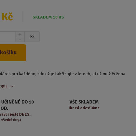
 Kč
SKLADEM 10 KS
N
Ks
S
a
n
v
í
ý
 košíku
ž
š
i
i
t
t
 dárek pro každého, kdo už je takříkajíc v letech, ať už muž či žena.
m
m
n
n
popis
o
o
ž
ž
s
s
 UČINĚNÉ DO 10
VŠE SKLADEM
t
t
HOD.
Ihned odesíláme
v
v
ravci ještě DNES.
í
í
o všední dny.)