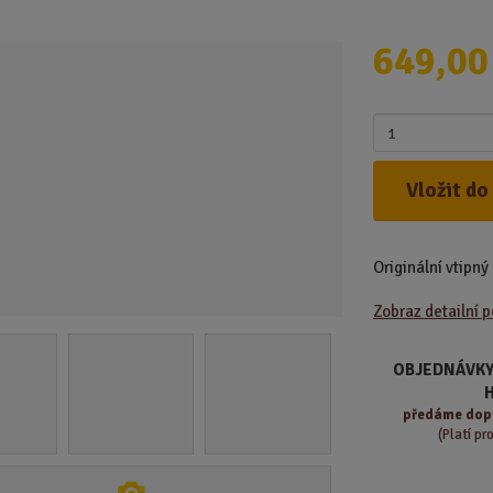
d
u
649,00
k
t
.
Z
.
m
.
ě
Vložit do
n
i
t
Originální vtipný
p
o
Zobraz detailní 
č
e
t
OBJEDNÁVKY
předáme
dop
(Platí pr