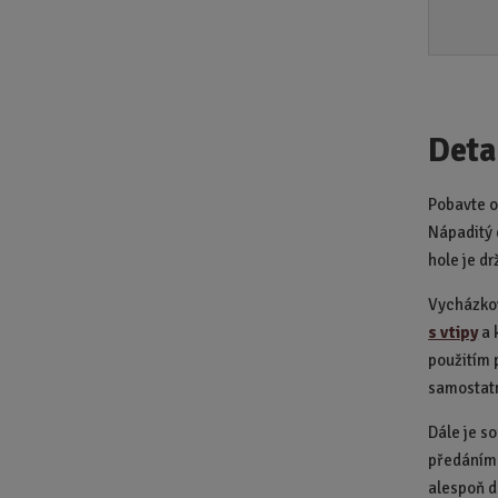
Deta
Pobavte o
Nápaditý 
hole je dr
Vycházkov
s vtipy
a 
použitím 
samostat
Dále je s
předáním 
alespoň d