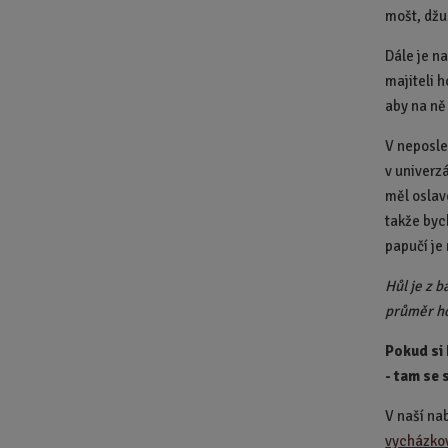
mošt, džu
Dále je na
majiteli 
aby na ně
V neposle
v univerzá
měl oslav
takže byc
papučí je
Hůl je z 
průměr ho
Pokud si 
- tam se 
V naší na
vycházko