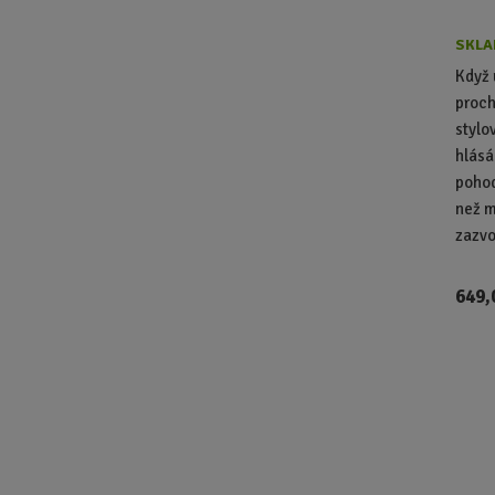
SKLA
Když 
proch
stylo
hlásá
pohod
než m
zazvon
649,