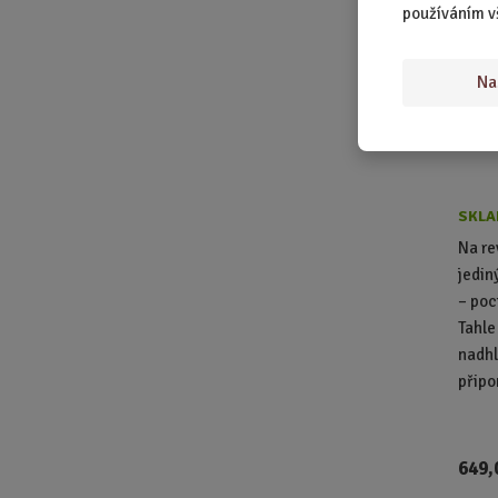
používáním v
Na
SKLA
Na re
jedin
– poc
Tahle
nadh
přip
649,