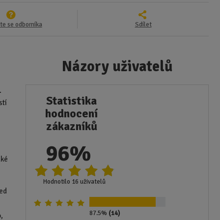
te se odborníka
Sdílet
Názory uživatelů
.
Statistika
stí
hodnocení
zákazníků
96%
d
aké
Hodnotilo 16 uživatelů
řed
87.5%
(14)
,