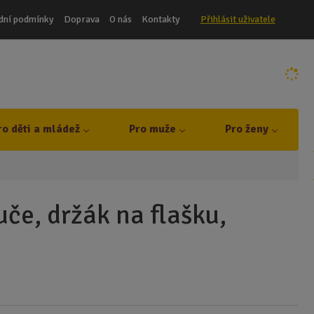
dní podmínky
Doprava
O nás
Kontakty
Přihlásit uživatele
ro děti a mládež
Pro muže
Pro ženy
če, držák na flašku,