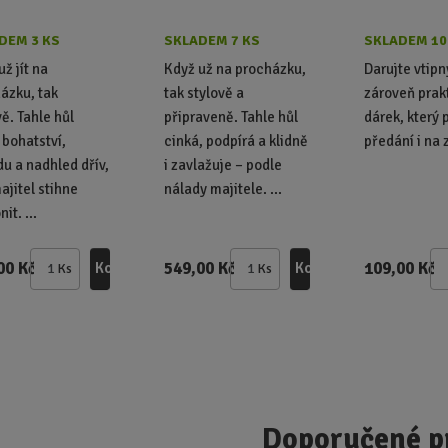
DEM 3 KS
SKLADEM 7 KS
SKLADEM 10
už jít na
Když už na procházku,
Darujte vtipn
ázku, tak
tak stylově a
zároveň prak
vě. Tahle hůl
připraveně. Tahle hůl
dárek, který 
 bohatství,
cinká, podpírá a klidně
předání i na
u a nadhled dřív,
i zavlažuje – podle
ajitel stihne
nálady majitele. ...
it. ...
00 Kč
549,00 Kč
109,00 Kč
Koupit
Koupit
Ks
Ks
Z
Z
m
m
ě
ě
n
n
i
i
t
t
p
p
Doporučené p
o
o