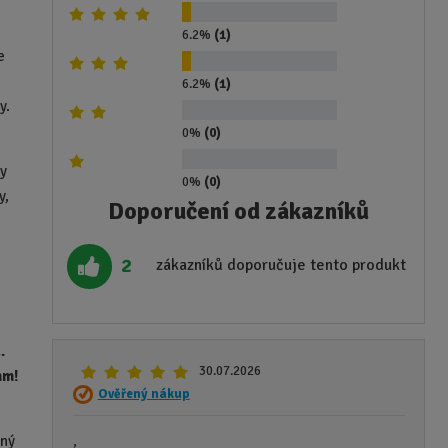
6.2%
(1)
e
6.2%
(1)
y.
0%
(0)
by
0%
(0)
y,
Doporučení od zákazníků
2
zákazníků doporučuje tento produkt
.
30.07.2026
am!
Ověřený nákup
pný
,