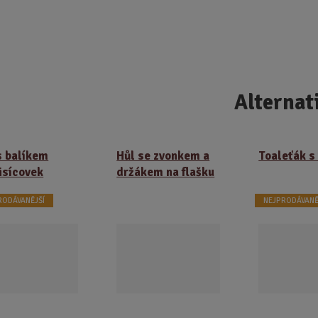
m
m
ě
ě
n
n
i
i
t
t
p
p
Alternat
o
o
č
č
e
e
t
t
s balíkem
Hůl se zvonkem a
Toaleťák s 
tisícovek
držákem na flašku
RODÁVANĚJŠÍ
NEJPRODÁVANĚ