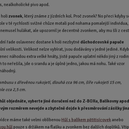
s, nealkoholické pivo apod.
 holi
zvonek
, který známe z jízdních kol. Proč zvonek? No přeci kdyby s
hole v té rychlosti svižné chůze motali pod nohama pomalejší individua,
 nemusel hulákat, ale upozornil je decentně zvonkem, aby mu šli z cest
dní řade oslavenec dostane k holi nezbytné
důchodcovské
papuče
lní velikosti. Velikost nelze vybírat, jsou dodávány v jedné jediné. Kdy
enec náhodou extra velké hnáty, jistě papuče uplatní někdo jiný z rodin
h to neřešila, jde o srandu a je úplně jedno, jakou má nohu. Také vzor
 náhodný.
bambusu s dřevěnou rukojetí, dlouhá cca 96 cm, šíře rukojeti 15 cm,
le cca 2,5 cm.
hůl objednáte, vyberte jiné doručení než do Z-BOXu, Balíkovny apod
svým rozměrem nevejde a zbytečně dojde k přesměrování zásilky jin
bídce máme také velmi oblíbenou
Hůl s balíkem pětitisícovek
anebo
vou hůl
pouze s držákem na flašku a zvonkem bez dalších doplňků. Vti