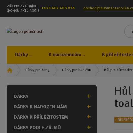
Zákaznická linka
+420 602 683 974
obchod@hubatacernoska.c
(po-pá, 7-15 hod.)
Dárky
K narozeninám
K příležitoste
Ú
Hůl pro důchodce 
Dárky pro ženy
Dárky pro babičku
v
o
Hůl
d
DÁRKY
n
toa
í
DÁRKY K NAROZENINÁM
s
t
DÁRKY K PŘÍLEŽITOSTEM
NEJPRODÁ
r
DÁRKY PODLE ZÁJMŮ
a