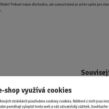
 říkáte? Pobaví nejen důchodce, ale samozřejmě je určen spíše pro star
e.
Souvisej
e-shop využívá cookies
 kniha - Jak na
Bílé víno - 1.
Mýdlová rů
ma
pomoc při špatné
červená
bových stránkách používáme soubory cookies. Některé z nich jsou nez
náladě
nám pomáhají vylepšit tento web a váš uživatelský zážitek. Souhlasíte 
RODÁVANĚJŠÍ
NEJPRODÁVANĚJŠÍ
NEJPRODÁVANĚ