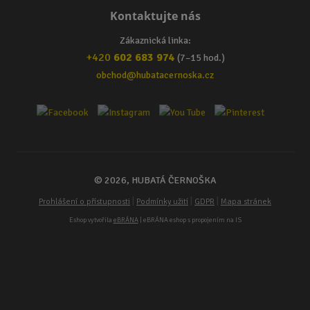
Kontaktujte nás
Zákaznická linka:
+420
602 683 974
(7–15 hod.)
obchod@hubatacernoska.cz
© 2026, HUBATÁ ČERNOŠKA
|
|
|
Prohlášení o přístupnosti
Podmínky užití
GDPR
Mapa stránek
Eshop vytvořila
eBRÁNA
| eBRÁNA eshop s propojením na IS