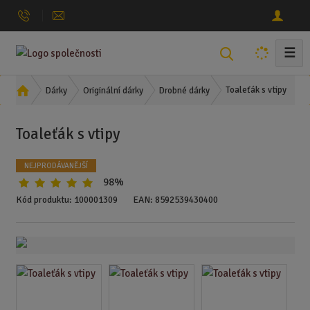
☰
V
y
h
Ú
Toaleťák s vtipy
Dárky
Originální dárky
Drobné dárky
l
v
o
e
Toaleťák s vtipy
d
d
n
a
í
NEJPRODÁVANĚJŠÍ
t
s
98%
t
Kód produktu:
100001309
EAN:
8592539430400
r
a
n
a