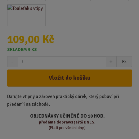
109,00 Kč
SKLADEM 9 KS
S
N
Z
Ks
n
a
m
í
v
ě
ž
ý
Vložit do košíku
n
i
š
i
t
i
t
m
t
Darujte vtipný a zároveň praktický dárek, který pobaví při
p
n
m
předání i na záchodě.
o
o
n
ž
o
č
OBJEDNÁVKY UČINĚNÉ DO 10 HOD.
s
ž
e
předáme
dopravci ještě DNES.
t
s
t
(Platí pro všední dny.)
v
t