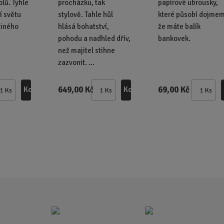
lů. Tyhle
procházku, tak
papírové ubrousky,
í světu
stylově. Tahle hůl
které působí dojmem
diného
hlásá bohatství,
že máte balík
pohodu a nadhled dřív,
bankovek.
než majitel stihne
zazvonit. ...
649,00 Kč
69,00 Kč
Koupit
Koupit
Ks
Ks
Ks
Z
Z
Z
m
m
m
ě
ě
ě
n
n
n
i
i
i
t
t
t
p
p
p
o
o
o
č
č
č
e
e
e
t
t
t