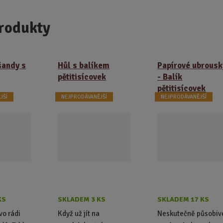
rodukty
šandy s
Hůl s balíkem
Papírové ubrousk
pětitisícovek
- Balík
pětitisícovek
JŠÍ
NEJPRODÁVANĚJŠÍ
NEJPRODÁVANĚJŠÍ
KS
SKLADEM 3 KS
SKLADEM 17 KS
vo rádi
Když už jít na
Neskutečně působiv