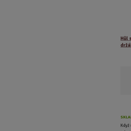
Hůl 
držá
SKLA
Když 