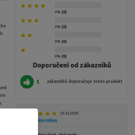
0%
(0)
ého
0%
(0)
ak
0%
(0)
0%
(0)
Doporučení od zákazníků
1
zákazníků doporučuje tento produkt
lení
pro
,
13.11.2025
Ověřený nákup
pěkný a vtipný dárek, chuť nevím