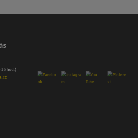
ás
–15 hod.)
a.cz