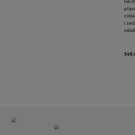
tak s
připr
cinká
i zav
nálady
549,