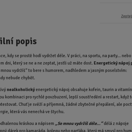
Zeptej
ilní popis
ce, kdy se prostě hodí vydržet déle. V práci, na sportu, na party… nebo
m dni, který se ne a ne zeptat, jestli už máte dost.
Energetický nápoj 
 mnou vydržíš“ to bere s humorem, nadhledem a jasným poselstvím:
ady nebude chybět.
livý
nealkoholický
energetický nápoj obsahuje kofein, taurin a vitamín
u kombinaci pro rychlé povzbuzení, lepší soustředění a restart, když t
otestovat. Chuť je svěží a příjemná, žádné zbytečné přepálení, ale poct
rgie, která vás nenechá ve štychu.
odhalenou kráskou a nápisem
„Se mnou vydržíš déle…“
dělá z nápoje
tipný dárek pro kamaráda, kolegu nebo parťáka, který má smysl pro hum