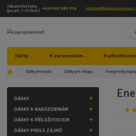
Zákaznická linka
+420 602 683 974
obchod@hubatacernoska.c
(po-pá, 7-15 hod.)
Dárky
K narozeninám
K příležitoste
Ú
Energetický nápoj
Dárky pro muže
Dárky pro chlapy
v
o
Ene
d
DÁRKY
n
í
DÁRKY K NAROZENINÁM
s
t
DÁRKY K PŘÍLEŽITOSTEM
r
DÁRKY PODLE ZÁJMŮ
a