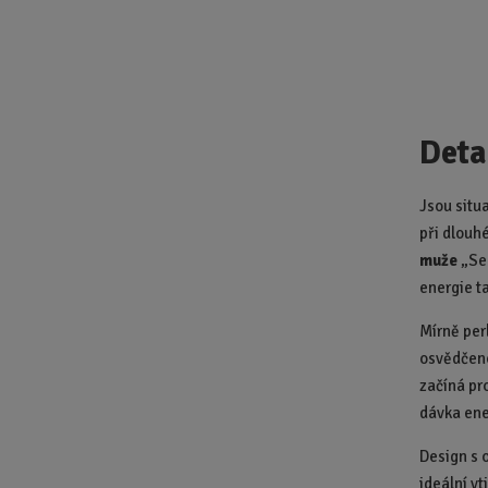
Deta
Jsou situa
při dlouhé
muže
„Se
energie t
Mírně per
osvědčeno
začíná pr
dávka ene
Design s 
ideální v