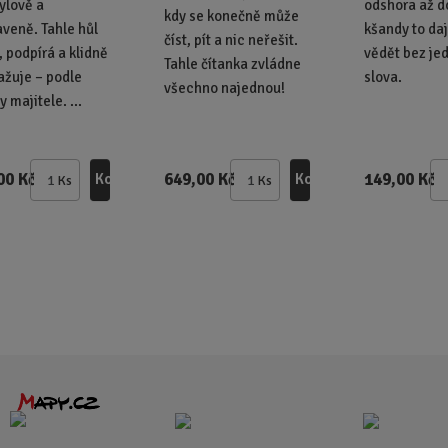
tylově a
odshora až do
kdy se konečně může
aveně. Tahle hůl
kšandy to daj
číst, pít a nic neřešit.
, podpírá a klidně
vědět bez je
Tahle čítanka zvládne
lažuje – podle
slova.
všechno najednou!
 majitele. ...
00 Kč
649,00 Kč
149,00 Kč
Koupit
Koupit
Ks
Ks
Z
Z
m
m
ě
ě
n
n
i
i
t
t
p
p
o
o
č
č
e
e
t
t