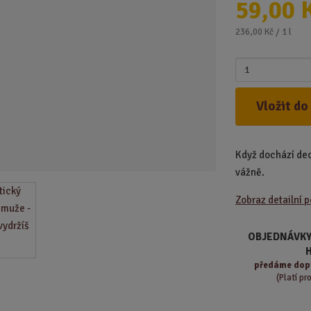
59,00 
d
u
236,00 Kč / 1 l
k
t
Z
.
m
.
ě
Vložit do
.
n
i
t
Když dochází dech
p
o
vážně.
č
Zobraz detailní 
e
t
OBJEDNÁVKY
předáme
dop
(Platí pr