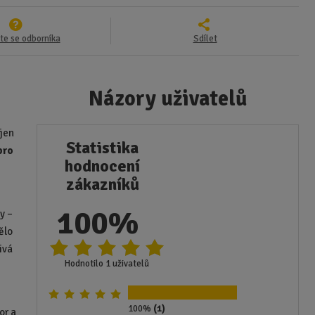
te se odborníka
Sdílet
Názory uživatelů
 jen
Statistika
pro
hodnocení
zákazníků
100%
y –
ělo
ivá
Hodnotilo 1 uživatelů
100%
(1)
or a