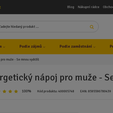
Blog
Nákupní rádce
Obcho
z
Z
Vyhledat
a
d
e
j
m
Podle zájmů
Podle zaměstnání
P
t
e
 pro muže - Se mnou vydržíš
h
l
e
rgetický nápoj pro muže - S
d
a
n
100%
Kód produktu:
400005748
EAN:
8595590780439
ý
p
r
o