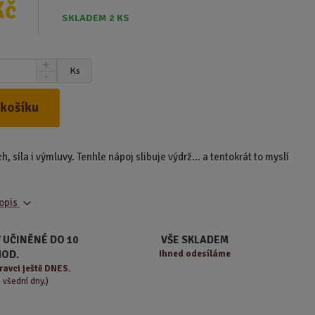
Kč
SKLADEM 2 KS
N
Ks
S
a
n
v
í
ý
 košíku
ž
š
i
i
t
t
, síla i výmluvy. Tenhle nápoj slibuje výdrž… a tentokrát to myslí
m
m
n
n
o
o
ž
popis
ž
s
s
t
t
 UČINĚNÉ DO 10
VŠE SKLADEM
v
v
HOD.
Ihned odesíláme
í
í
ravci ještě DNES.
o všední dny.)