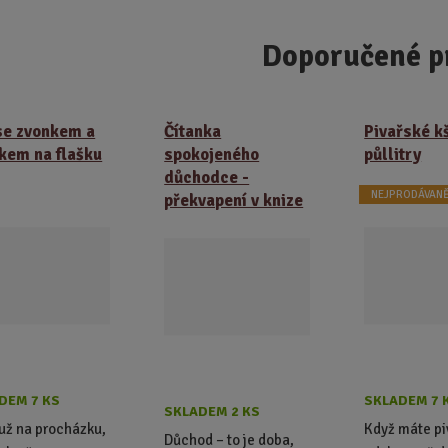
Doporučené p
se zvonkem a
Čítanka
Pivařské k
kem na flašku
spokojeného
půllitry
důchodce -
NEJPRODÁVANĚ
překvapení v knize
DEM 7 KS
SKLADEM 7 
SKLADEM 2 KS
už na procházku,
Když máte pi
Důchod – to je doba,