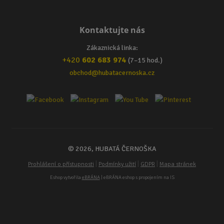
Kontaktujte nás
Zákaznická linka:
+420
602 683 974
(7–15 hod.)
obchod@hubatacernoska.cz
© 2026, HUBATÁ ČERNOŠKA
|
|
|
Prohlášení o přístupnosti
Podmínky užití
GDPR
Mapa stránek
Eshop vytvořila
eBRÁNA
| eBRÁNA eshop s propojením na IS