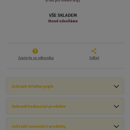
t
(Platí pro všední dny.)
v
t
í
v
VŠE SKLADEM
í
Ihned odesíláme
Zeptejte se odborníka
Sdílet
Zobrazit detailní popis
Zobrazit hodnocení produktu
Zobrazit související produkty