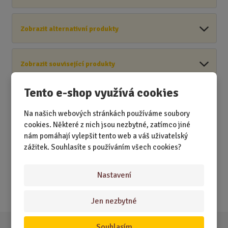
Zobrazit alternativní produkty
Zobrazit související produkty
Tento e-shop využívá cookies
Na našich webových stránkách používáme soubory
cookies. Některé z nich jsou nezbytné, zatímco jiné
Akční nabídky
nám pomáhají vylepšit tento web a váš uživatelský
zážitek. Souhlasíte s používáním všech cookies?
Novinky
Nejprodávanější
Nastavení
Akce
Jen nezbytné
Souhlasím