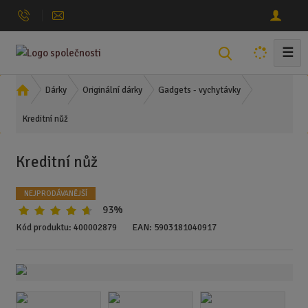
☰
V
y
h
Ú
Dárky
Originální dárky
Gadgets - vychytávky
l
v
Kreditní nůž
o
e
d
d
n
a
Kreditní nůž
í
t
s
NEJPRODÁVANĚJŠÍ
t
93%
r
a
Kód produktu:
400002879
EAN:
5903181040917
n
a