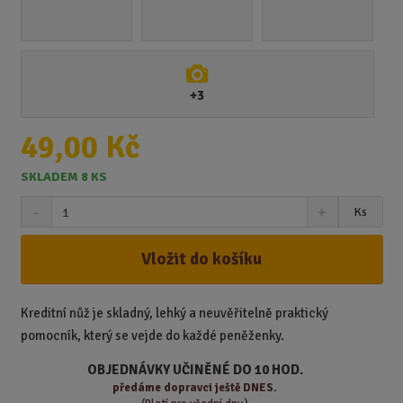
+3
49,00 Kč
SKLADEM 8 KS
S
N
Z
Ks
n
a
m
í
v
ě
ž
ý
Vložit do košíku
n
i
š
i
t
i
t
m
t
Kreditní nůž je skladný, lehký a neuvěřitelně praktický
p
n
m
pomocník, který se vejde do každé peněženky.
o
o
n
ž
o
č
OBJEDNÁVKY UČINĚNÉ DO 10 HOD.
s
ž
e
předáme
dopravci ještě DNES.
t
s