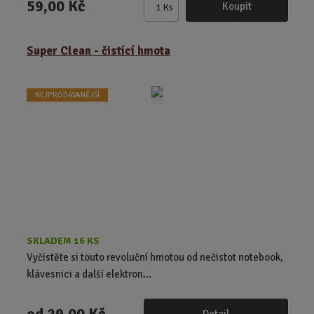
59,00 Kč
Koupit
Ks
Z
m
ě
Super Clean - čistící hmota
n
i
t
NEJPRODÁVANĚJŠÍ
p
o
č
e
t
SKLADEM 16 KS
Vyčistěte si touto revoluční hmotou od nečistot notebook,
klávesnici a další elektron...
od
29,00 Kč
Detail