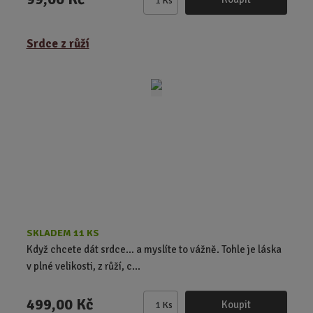
Ks
Z
m
ě
Srdce z růží
n
i
t
p
o
č
e
t
SKLADEM 11 KS
Když chcete dát srdce… a myslíte to vážně. Tohle je láska
v plné velikosti, z růží, c...
499,00 Kč
Koupit
Ks
Z