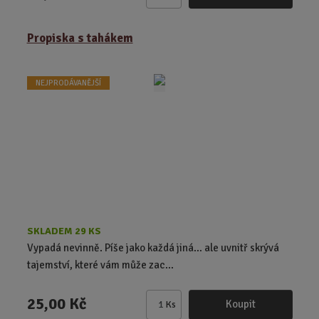
Z
m
ě
Propiska s tahákem
n
i
t
NEJPRODÁVANĚJŠÍ
p
o
č
e
t
SKLADEM 29 KS
Vypadá nevinně. Píše jako každá jiná… ale uvnitř skrývá
tajemství, které vám může zac...
25,00 Kč
Koupit
Ks
Z