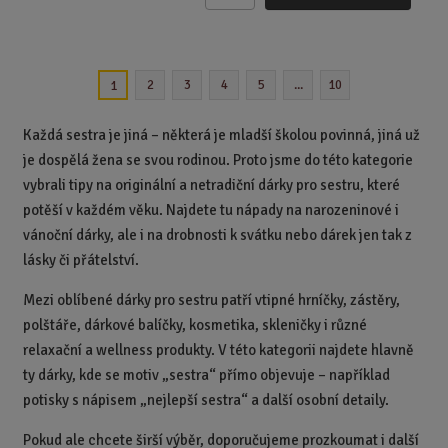
m
ě
n
2
3
4
5
...
10
1
i
t
p
Každá sestra je jiná – některá je mladší školou povinná, jiná už
o
je dospělá žena se svou rodinou. Proto jsme do této kategorie
č
vybrali tipy na originální a netradiční dárky pro sestru, které
e
potěší v každém věku. Najdete tu nápady na narozeninové i
t
vánoční dárky, ale i na drobnosti k svátku nebo dárek jen tak z
lásky či přátelství.
Mezi oblíbené dárky pro sestru patří vtipné hrníčky, zástěry,
polštáře, dárkové balíčky, kosmetika, skleničky i různé
relaxační a wellness produkty. V této kategorii najdete hlavně
ty dárky, kde se motiv „sestra“ přímo objevuje – například
potisky s nápisem „nejlepší sestra“ a další osobní detaily.
Pokud ale chcete širší výběr, doporučujeme prozkoumat i další