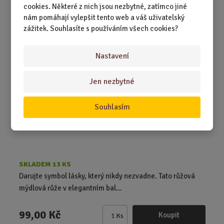
Z
cookies. Některé z nich jsou nezbytné, zatímco jiné
m
nám pomáhají vylepšit tento web a váš uživatelský
ě
Mýdlová růže - růžová
zážitek. Souhlasíte s používáním všech cookies?
n
i
Nastavení
t
NEJPRODÁVANĚJŠÍ
p
o
Jen nezbytné
č
e
Souhlasím
t
SKLADEM 13 KS
Darujte symbol lásky, který nikdy nezvadne. Tato růžová
mýdlová růže v elegantním bal...
99,00 Kč
Koupit
Ks
Z