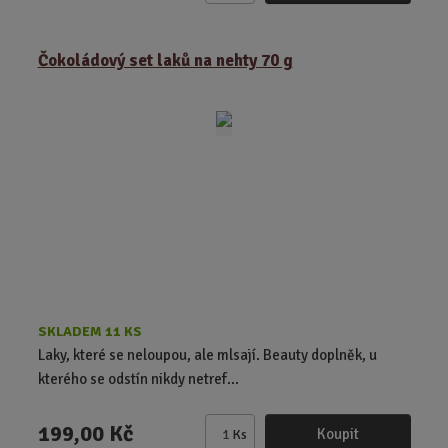
m
ě
Čokoládový set laků na nehty 70 g
n
i
t
p
o
č
e
t
SKLADEM 11 KS
Laky, které se neloupou, ale mlsají. Beauty doplněk, u
kterého se odstín nikdy netref...
199,00 Kč
Koupit
Ks
Z