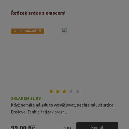
ě
Řetízek srdce s emocemi
n
i
t
NEJPRODÁVANĚJŠÍ
p
o
č
e
t
SKLADEM 21 KS
Když nemáte náladu to vysvětlovat, nechte mluvit srdce.
Doslova. Tenhle řetízek prozr...
99,00 Kč
Koupit
Ks