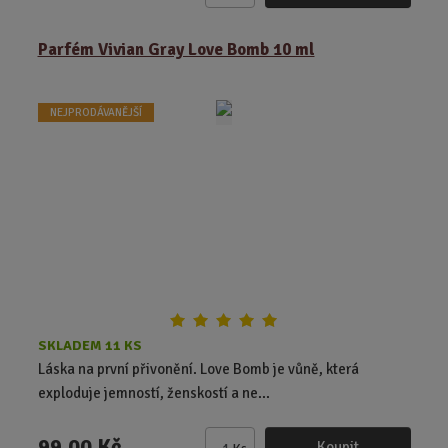
m
ě
Parfém Vivian Gray Love Bomb 10 ml
n
i
t
NEJPRODÁVANĚJŠÍ
p
o
č
e
t
SKLADEM 11 KS
Láska na první přivonění. Love Bomb je vůně, která
exploduje jemností, ženskostí a ne...
99,00 Kč
Koupit