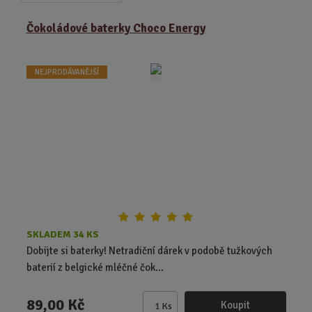
a
b
a
z
r
b
Čokoládové baterky Choco Energy
e
á
u
n
z
l
í
NEJPRODÁVANĚJŠÍ
k
k
p
o
o
r
o
v
v
d
ý
ý
u
v
v
k
ý
ý
t
p
p
ů
i
i
s
s
SKLADEM 34 KS
Dobijte si baterky! Netradiční dárek v podobě tužkových
baterií z belgické mléčné čok...
89,00 Kč
Koupit
Ks