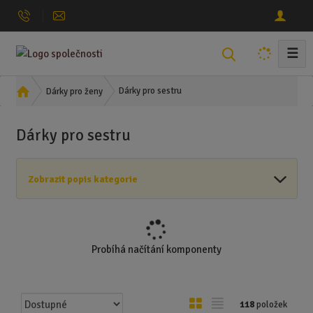
☰
V
y
h
Ú
Dárky pro sestru
Dárky pro ženy
l
v
o
e
Dárky pro sestru
d
d
n
a
í
t
Zobrazit popis kategorie
s
t
r
a
n
Probíhá načítání komponenty
a
Ř
O
T
118
položek