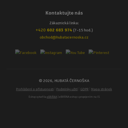
Kontaktujte nás
Zákaznická linka:
+420
602 683 974
(7–15 hod.)
obchod@hubatacernoska.cz
© 2026, HUBATÁ ČERNOŠKA
|
|
|
Prohlášení o přístupnosti
Podmínky užití
GDPR
Mapa stránek
Eshop vytvořila
eBRÁNA
| eBRÁNA eshop s propojením na IS