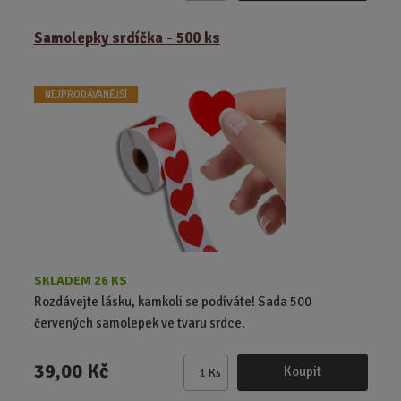
m
ě
Samolepky srdíčka - 500 ks
n
i
t
NEJPRODÁVANĚJŠÍ
p
o
č
e
t
SKLADEM 26 KS
Rozdávejte lásku, kamkoli se podíváte! Sada 500
červených samolepek ve tvaru srdce.
39,00 Kč
Koupit
Ks
Z
m