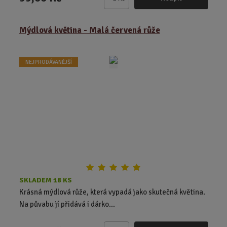
Z
m
ě
Mýdlová květina - Malá červená růže
n
i
t
NEJPRODÁVANĚJŠÍ
p
o
č
e
t
SKLADEM 18 KS
Krásná mýdlová růže, která vypadá jako skutečná květina.
Na půvabu jí přidává i dárko...