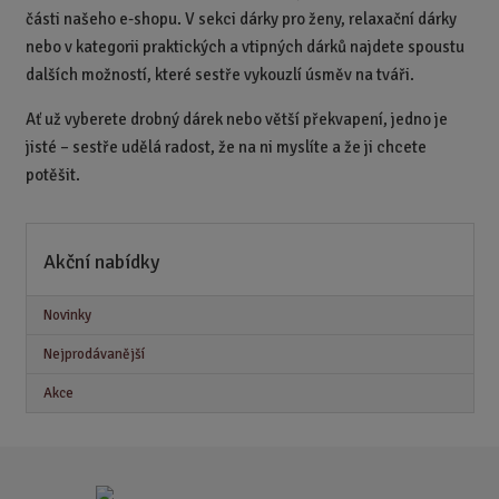
části našeho e-shopu. V sekci dárky pro ženy, relaxační dárky
nebo v kategorii praktických a vtipných dárků najdete spoustu
dalších možností, které sestře vykouzlí úsměv na tváři.
Ať už vyberete drobný dárek nebo větší překvapení, jedno je
jisté – sestře udělá radost, že na ni myslíte a že ji chcete
potěšit.
Akční nabídky
Novinky
Nejprodávanější
Akce