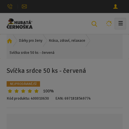
☰
V
y
h
Ú
Dárky pro ženy
Krása, zdraví, relaxace
l
v
e
Svíčka srdce 50 ks - červená
o
d
d
n
a
Svíčka srdce 50 ks - červená
í
t
s
NEJPRODÁVANĚJŠÍ
t
100%
r
a
Kód produktu:
400010630
EAN:
6971818549774
n
a