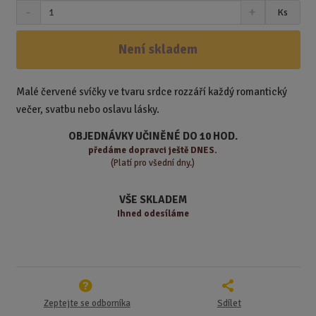
S
N
Z
Ks
n
a
m
í
v
ě
ž
ý
Není skladem
n
i
š
i
t
i
t
m
t
Malé červené svíčky ve tvaru srdce rozzáří každý romantický
p
n
m
večer, svatbu nebo oslavu lásky.
o
o
n
ž
o
č
OBJEDNÁVKY UČINĚNÉ DO 10 HOD.
s
ž
e
předáme
dopravci ještě DNES.
t
s
t
(Platí pro všední dny.)
v
t
í
v
VŠE SKLADEM
í
Ihned odesíláme
Zeptejte se odborníka
Sdílet