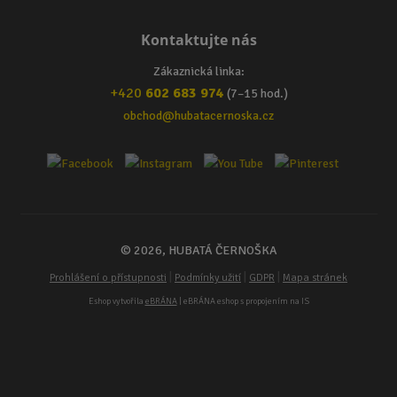
Kontaktujte nás
Zákaznická linka:
+420
602 683 974
(7–15 hod.)
obchod@hubatacernoska.cz
© 2026, HUBATÁ ČERNOŠKA
|
|
|
Prohlášení o přístupnosti
Podmínky užití
GDPR
Mapa stránek
Eshop vytvořila
eBRÁNA
| eBRÁNA eshop s propojením na IS