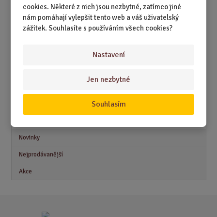
DÁRKY PODLE ZÁJMŮ
cookies. Některé z nich jsou nezbytné, zatímco jiné
nám pomáhají vylepšit tento web a váš uživatelský
DÁRKY PODLE ZAMĚSTNÁNÍ
zážitek. Souhlasíte s používáním všech cookies?
DÁRKY PRO DĚTI A MLÁDEŽ
DÁRKY PRO MUŽE
Nastavení
DÁRKY PRO ŽENY
Jen nezbytné
Souhlasím
Akční nabídky
Novinky
Nejprodávanější
Akce