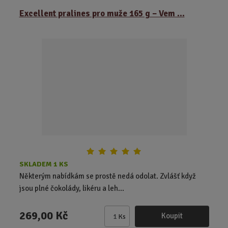
ě
Excellent pralines pro muže 165 g – Vem ...
n
i
t
p
o
č
e
t
SKLADEM 1 KS
Některým nabídkám se prostě nedá odolat. Zvlášť když
jsou plné čokolády, likéru a leh...
269,00 Kč
Koupit
Ks
Z