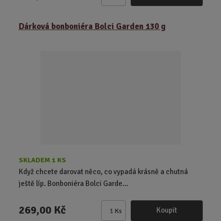
Z
m
ě
Dárková bonboniéra Bolci Garden 130 g
n
i
t
p
o
č
e
t
SKLADEM 1 KS
Když chcete darovat něco, co vypadá krásně a chutná
ještě líp. Bonboniéra Bolci Garde...
269,00 Kč
Koupit
Ks
Z