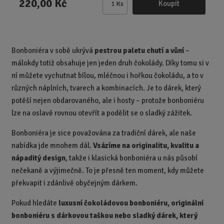
220,00 Kč
Koupit
Ks
Z
m
ě
n
Bonboniéra v sobě ukrývá
pestrou paletu chutí a vůní
–
i
málokdy totiž obsahuje jen jeden druh čokolády. Díky tomu si v
t
p
ní můžete vychutnat bílou, mléčnou i hořkou čokoládu, a to v
o
různých náplních, tvarech a kombinacích. Je to dárek, který
č
potěší nejen obdarovaného, ale i hosty – protože bonboniéru
e
lze na oslavě rovnou otevřít a podělit se o sladký zážitek.
t
Bonboniéra je sice považována za tradiční dárek, ale naše
nabídka jde mnohem dál.
Vsázíme na originalitu, kvalitu a
nápaditý design
, takže i klasická bonboniéra u nás působí
nečekaně a výjimečně. To je přesně ten moment, kdy můžete
překvapit i zdánlivě obyčejným dárkem.
Pokud hledáte
luxusní čokoládovou bonboniéru, originální
bonboniéru s dárkovou taškou nebo sladký dárek, který