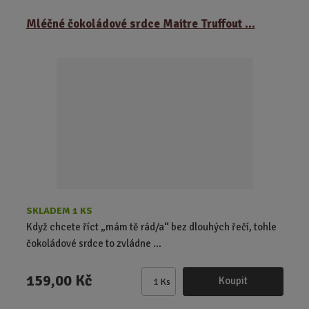
m
ě
Mléčné čokoládové srdce Maitre Truffout ...
n
i
t
p
o
č
e
t
SKLADEM 1 KS
Když chcete říct „mám tě rád/a“ bez dlouhých řečí, tohle
čokoládové srdce to zvládne ...
159,00 Kč
Koupit
Ks
Z
m