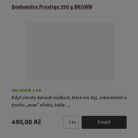
ě
Bonboniéra Prestige 350 g BROWN
n
i
t
p
o
č
e
t
SKLADEM 1 KS
Když chcete darovat sladkost, která má styl, sebevědomí a
trochu „wow“ efektu, tahle ...
490,00 Kč
Koupit
Ks
Z
m