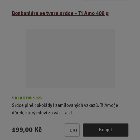
m
ě
Bonboniéra ve tvaru srdce - Ti Amo 400 g
n
i
t
p
o
č
e
t
SKLADEM 1 KS
Srdce plné čokolády i zamilovaných vzkazů. Ti Amo je
dárek, který mluví za vás – a sl...
199,00 Kč
Koupit
Ks
Z
m