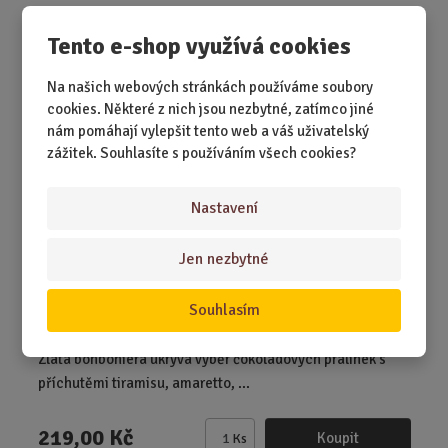
m
ě
Čokoládové pralinky dárkové balení zlaté...
Tento e-shop využívá cookies
n
i
Na našich webových stránkách používáme soubory
t
cookies. Některé z nich jsou nezbytné, zatímco jiné
p
nám pomáhají vylepšit tento web a váš uživatelský
o
zážitek. Souhlasíte s používáním všech cookies?
č
e
Nastavení
t
Jen nezbytné
Souhlasím
SKLADEM 1 KS
Zlatá bonboniéra ukrývá výběr čokoládových pralinek s
příchutěmi tiramisu, amaretto, ...
219,00 Kč
Koupit
Ks