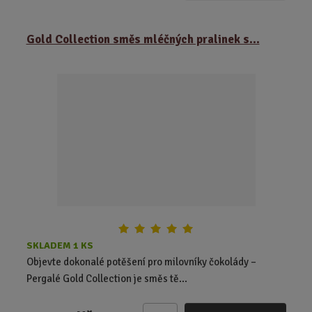
m
ě
Gold Collection směs mléčných pralinek s...
n
i
t
p
o
č
e
t
SKLADEM 1 KS
Objevte dokonalé potěšení pro milovníky čokolády –
Pergalé Gold Collection je směs tě...