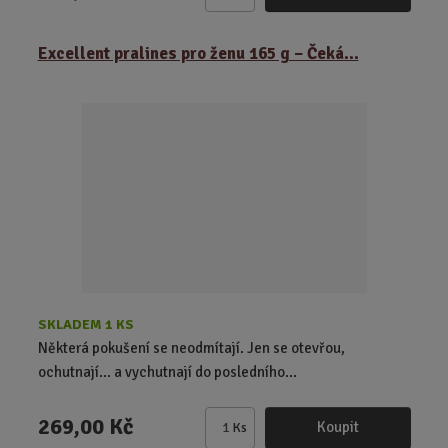
Z
m
ě
Excellent pralines pro ženu 165 g – Čeká...
n
i
t
p
o
č
e
t
SKLADEM 1 KS
Některá pokušení se neodmítají. Jen se otevřou,
ochutnají… a vychutnají do posledního...
269,00 Kč
Koupit
Ks
Z