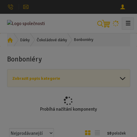
☰
V
y
h
Ú
Bonboniéry
Dárky
Čokoládové dárky
l
v
o
e
Bonboniéry
d
d
n
a
í
t
Zobrazit popis kategorie
s
t
r
a
n
Probíhá načítání komponenty
a
Ř
O
T
10
položek